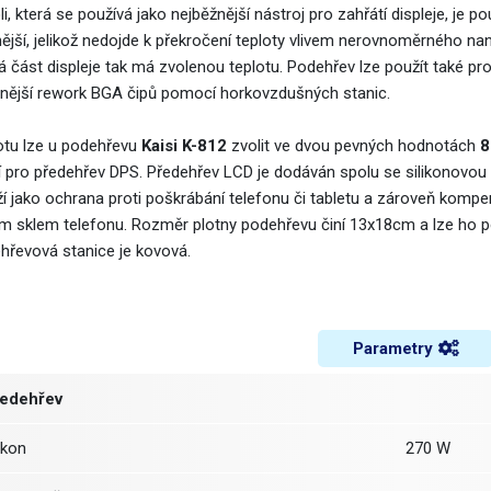
li, která se používá jako nejběžnější nástroj pro zahřátí displeje, je
nější, jelikož nedojde k překročení teploty vlivem nerovnoměrného na
á část displeje tak má zvolenou teplotu. Podehřev lze použít také pr
nější rework BGA čipů pomocí horkovzdušných stanic.
otu lze u podehřevu
Kaisi K-812
zvolit ve dvou pevných hodnotách
8
í pro předehřev DPS. Předehřev LCD je dodáván spolu se silikonovou 
ží jako ochrana proti poškrábání telefonu či tabletu a zároveň kom
ím sklem telefonu. Rozměr plotny podehřevu činí 13x18cm a lze ho použ
hřevová stanice je kovová.
Parametry
edehřev
ýkon
270 W