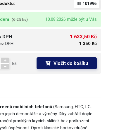
oduktu:
101996
adem
10.08.2026 může být u Vás
(6-25 ks)
1 633,50 Kč
s DPH
ez DPH
1 350 Kč
Vložit do košíku
ks
creenů mobilních telefonů
(Samsung, HTC, LG,
em jejich demontáže a výměny. Díky zahřátí dojde
tranění prasklých krycích sklíček bez poškození
šší úspěšnost. Oproti klasické horkovzdušné