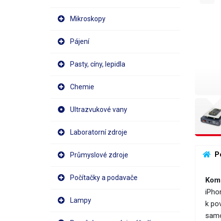
Mikroskopy
Pájení
Pasty, cíny, lepidla
Chemie
Ultrazvukové vany
Laboratorní zdroje
 P
Průmyslové zdroje
Počítačky a podavače
Komp
iPho
Lampy
k po
samo