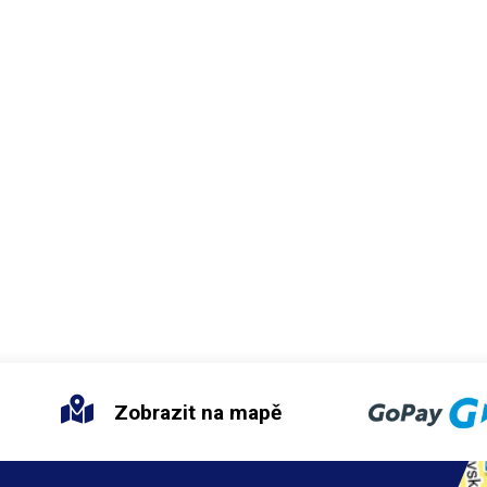
podehřevová stanice je kovová. Podehřev
Yihua 946A je řízen pokročilou
PID 
s širokou možností kalibrace. Souč
balení je kromě silikonové podložk
pár rukojetí s řezacím drátem. K p
doporučujeme nákup dalšího řeza
drátu.
Zobrazit na mapě