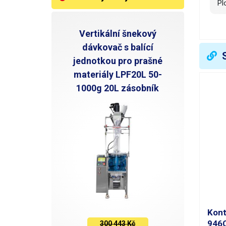
P
U
Vertikální šnekový
dávkovač s balící
O
jednotkou pro prašné
R
materiály LPF20L 50-
1000g 20L zásobník
R
H
N
V
Kont
946
300 443 Kč