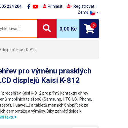
605 234 204
Přihlásit
Registrovat
Země
0
0,00 Kč
displejů Kaisi K-812
ehřev pro výměnu prasklých
LCD displejů Kaisi K-812
 předehřev Kaisi K-812 pro přímý kontaktní ohřev
enů mobilních telefonů (Samsung, HTC, LG, iPhone,
rosoft, Huawei,..) a tabletů menších úhlopříček za
jich demontáže a výměny. Díky zahřátí dojde k
ní textu