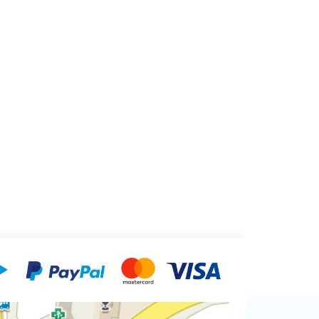
ultrafialových paprsků obsažených ve
regulací
slunečním světle může proniknout
ástí
ozonovou vrstvou a mraky a dosáhnout
y také
povrchu Země. Přímý pohled do zdroje
odehřevu
světla nebo dlouhodobé vystavení mohou
cího
být pro člověka či zvíře nebezpečené, při
běžné manipulaci a práci se světlem
nebezpečí nehrozí.
Obsah balení:
UV
lampa, nabíjecí kabel 20cm.