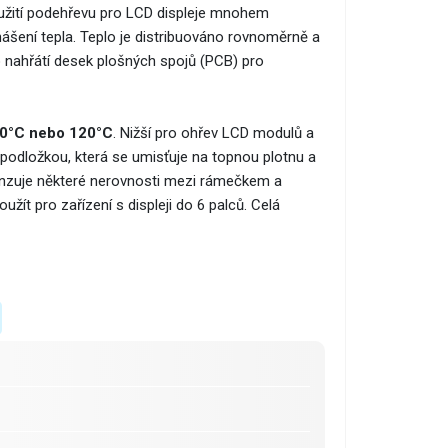
 použití podehřevu pro LCD displeje mnohem
nášení tepla. Teplo je distribuováno rovnoměrně a
o nahřátí desek plošných spojů (PCB) pro
0°C nebo 120°C
. Nižší pro ohřev LCD modulů a
podložkou, která se umisťuje na topnou plotnu a
penzuje některé nerovnosti mezi rámečkem a
ít pro zařízení s displeji do 6 palců. Celá