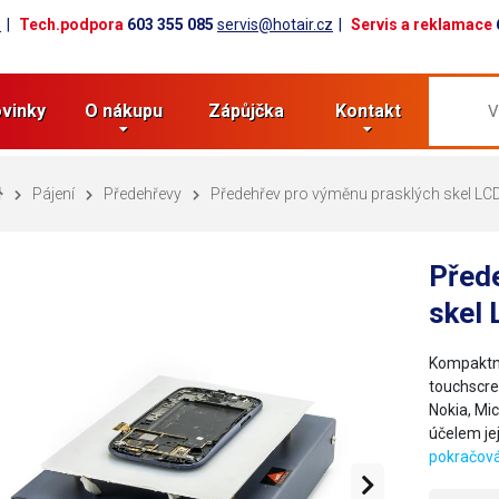
z
Tech.podpora
603 355 085
servis@hotair.cz
Servis a reklamace
vinky
O nákupu
Zápůjčka
Kontakt
Pájení
Předehřevy
Předehřev pro výměnu prasklých skel LCD 
Před
skel 
Kompaktní
touchscre
Nokia, Mic
účelem je
pokračová