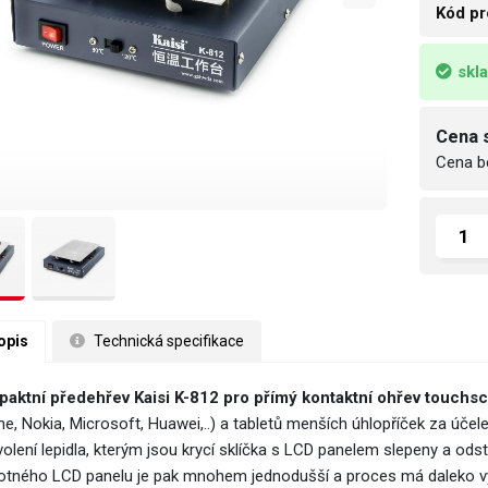
Kód pr
skl
Cena 
Cena b
opis
 Technická specifikace
aktní předehřev Kaisi K-812 pro přímý kontaktní ohřev touchs
ne, Nokia, Microsoft, Huawei,..) a tabletů menších úhlopříček za účel
volení lepidla, kterým jsou krycí sklíčka s LCD panelem slepeny a ods
tného LCD panelu je pak mnohem jednodušší a proces má daleko vy