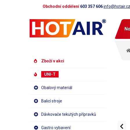
Obchodní oddělení
603 357 606
info@hotair.c
No
Zboží v akci
UNI-T
Obalový materiál
Balicí stroje
Dávkovače tekutých přípravků
Gastro vybavení