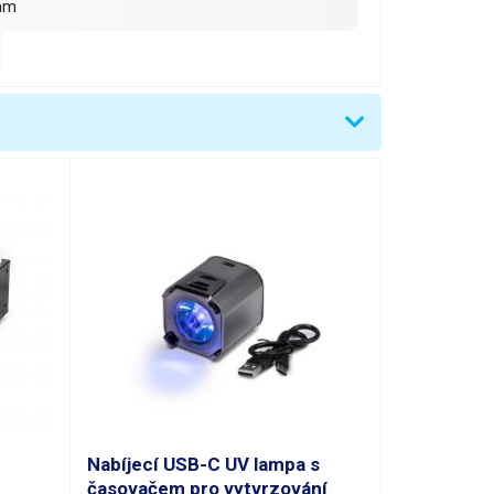
mm
 - 120°C
5 mm
Nabíjecí USB-C UV lampa s
časovačem pro vytvrzování