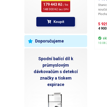
179 443 Kč 
/ ks
Stanic
148 300 Kč 
součás
bez DPH
Plocha
od sta
Koupit
nevyhř
5 929
pájen
4 900
studen
pomoc
sk
Doporučujeme
příkon
10.08.
ploše 
Spodní balící díl k
průmyslovým
dávkovačům s detekcí
značky a tiskem
expirace