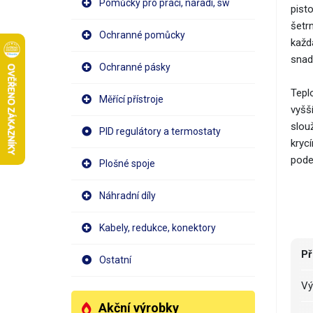
Pomůcky pro práci, nářadí, sw
pisto
šetr
Ochranné pomůcky
každ
snad
Ochranné pásky
Tepl
Měřící přístroje
vyšš
slou
PID regulátory a termostaty
kryc
pode
Plošné spoje
Náhradní díly
Kabely, redukce, konektory
Př
Ostatní
V
Akční výrobky