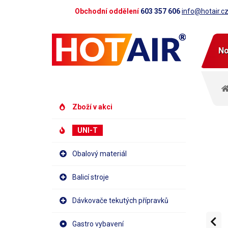
Obchodní oddělení
603 357 606
info@hotair.c
No
Zboží v akci
UNI-T
Obalový materiál
Balicí stroje
Dávkovače tekutých přípravků
Gastro vybavení