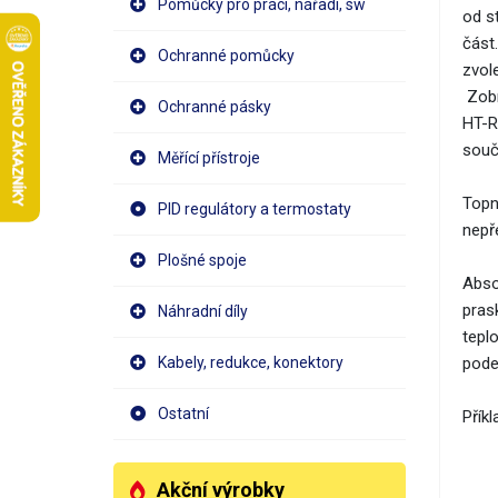
Pomůcky pro práci, nářadí, sw
od s
část
Ochranné pomůcky
zvol
Zobr
Ochranné pásky
HT-R
souč
Měřící přístroje
Topn
PID regulátory a termostaty
nepř
Plošné spoje
Abso
pras
Náhradní díly
tepl
Kabely, redukce, konektory
pode
Ostatní
Přík
Akční výrobky