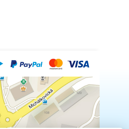
evů 946:
topné