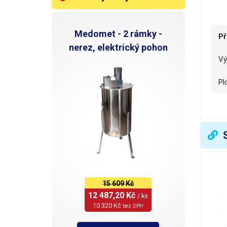
Medomet - 2 rámky -
Př
nerez, elektrický pohon
V
P
U
O
R
R
15 609 Kč
12 487,20 Kč 
N
/ ks
10 320 Kč 
bez DPH
V