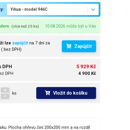
ty:
adem
10.08.2026 může být u Vás
(více než 25 ks)
ží lze
zapůjčit
na 7 dní za
Zapůjčit
č
( bez DPH)
5 929 Kč
s DPH
ez DPH
4 900 Kč
Vložit do košíku
ks
sku. Plocha ohřevu činí 200x200 mm a na rozdíl