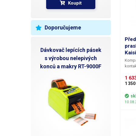
Koupit
Doporučujeme
Před
pras
Dávkovač lepících pásek
Kais
s výrobou nelepivých
Kompak
konců a makry RT-9000F
kontak
telefo
1 633
Micros
úhlopř
1 350
výměny
lepidl
sk
panele
10.08.
krycí
LCD p
proces
klasic
použív
disple