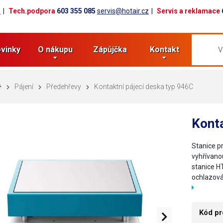
z
Tech.podpora
603 355 085
servis@hotair.cz
Servis a reklamace
vinky
O nákupu
Zápůjčka
Kontakt
Pájení
Předehřevy
Kontaktní pájecí deska typ 946C
Konta
Stanice p
vyhřívano
stanice H
ochlazov
Kód pr