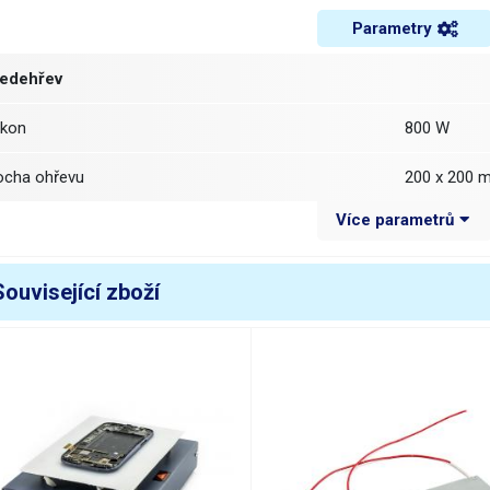
Parametry
edehřev
ýkon
800 W
locha ohřevu
200 x 200 
Více parametrů
kazatel teploty
digitální (dis
vládání teploty
digitální (tla
Související zboží
ozsah regulace teploty
50 - 350 °C
ozměry (šířka - výška - hloubka) [mm]
215-150-2
apájecí napětí
230/50Hz
áha balení [kg]:
3.3 kg