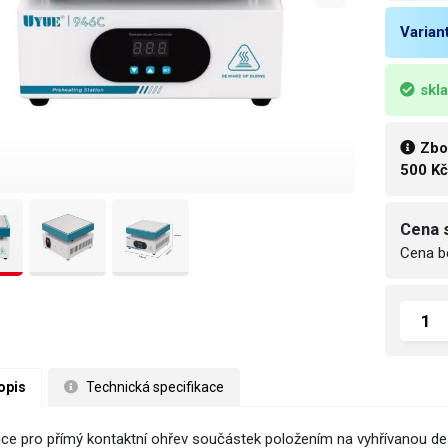
Varian
skl
Zbo
500 K
Cena 
Cena b
opis
 Technická specifikace
ice pro přímý kontaktní ohřev součástek položením na vyhřívanou de