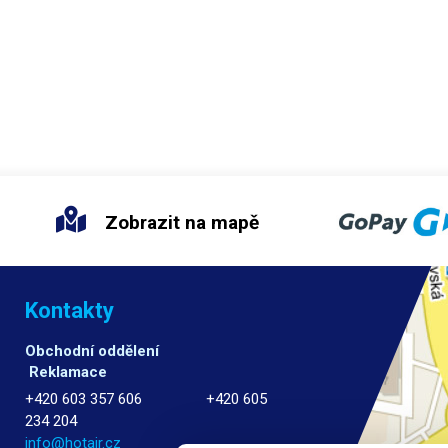
topných elementů pro řadu předehř
ná dvě topná tělesa spojene
TYP1, TYP2, TYP3, TYP4.
Balení:
1ks 
kabelem dohromady.
těleso TYP4
Zobrazit na mapě
Kontakty
Obchodní oddělení
Reklamace
+420 603 357 606 +420 605
234 204
info@hotair.cz