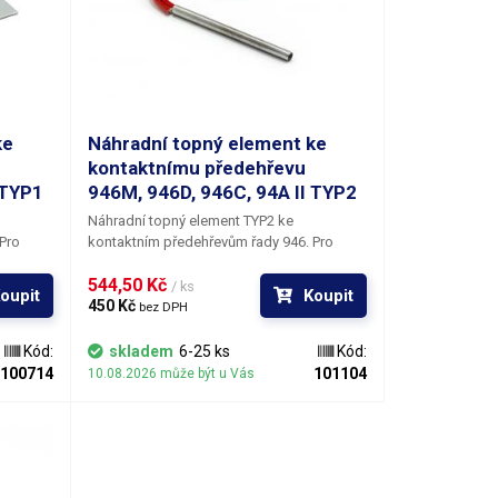
ke
Náhradní topný element ke
kontaktnímu předehřevu
 TYP1
946M, 946D, 946C, 94A II TYP2
Náhradní topný element
TYP2
ke
kontaktním
předehřevům řady
946.
Pro
ů
stanice řady 946 existuje vícero typů
544,50 Kč 
d
topných, které mohou být jiné . Před
/ ks
oupit
Koupit
Na
nákupem proto ověřte potřebný typ. Na
450 Kč 
bez DPH
ů
našem eshopu nabízíme vícero typů
evů 946:
topných elementů pro řadu předehřevů 946:
Kód:
skladem
6-25 ks
Kód:
topné
TYP1, TYP2, TYP3, TYP4.
Balení:
1ks topné
100714
101104
10.08.2026 může být u Vás
těleso TYP2