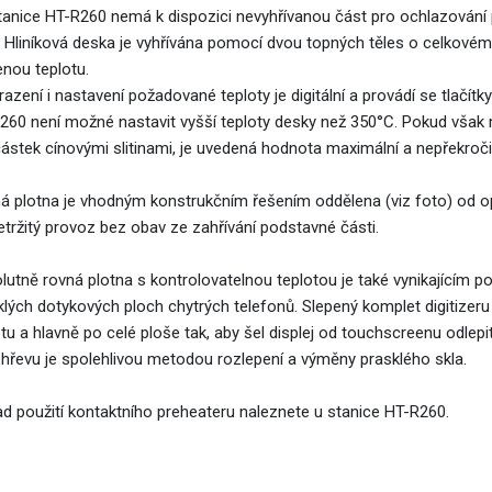
tanice HT-R260 nemá k dispozici nevyhřívanou část pro ochlazován
. Hliníková deska je vyhřívána pomocí dvou topných těles o celkové
enou teplotu.
azení i nastavení požadované teploty je digitální a provádí se tlačít
260 není možné nastavit vyšší teploty desky než 350°C. Pokud však m
ástek cínovými slitinami, je uvedená hodnota maximální a nepřekročit
á plotna je vhodným konstrukčním řešením oddělena (viz foto) od opě
etržitý provoz bez obav ze zahřívání podstavné části.
lutně rovná plotna s kontrolovatelnou teplotou je také vynikajícím 
klých dotykových ploch chytrých telefonů. Slepený komplet digitize
otu a hlavně po celé ploše tak, aby šel displej od touchscreenu odle
hřevu je spolehlivou metodou rozlepení a výměny prasklého skla.
lad použití kontaktního preheateru naleznete u stanice HT-R260.