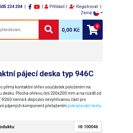
605 234 204
Přihlásit
Registrovat
Země
0
0,00 Kč
ktní pájecí deska typ 946C
ro přímý kontaktní ohřev součástek položením na
u desku. Plocha ohřevu činí 200x200 mm a na rozdíl od
T-R260 nemá k dispozici nevyhřívanou část pro
ání pájených komponent přetažením
pokračování textu
oduktu:
100046