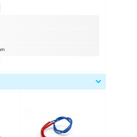
mm
plej)
čítky)
15 mm