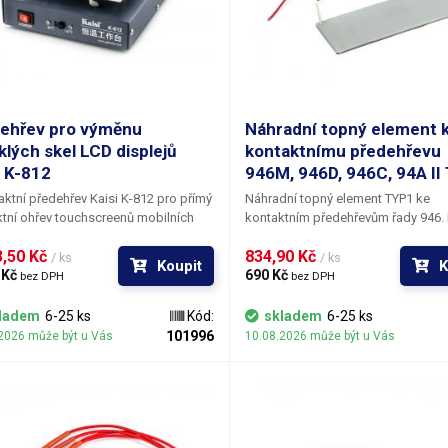
ehřev pro výměnu
Náhradní topný element 
klých skel LCD displejů
kontaktnímu předehřevu
i K-812
946M, 946D, 946C, 94A II
tní předehřev Kaisi K-812 pro přímý
Náhradní topný element
TYP1
ke
tní ohřev touchscreenů mobilních
kontaktním
předehřevům řady
946.
Pro
nů
(Samsung, HTC, LG, iPhone, Nokia,
stanice řady 946 existuje vícero typ
,50 Kč 
834,90 Kč 
oft, Huawei,..) a tabletů menších
topných, které mohou být jiné . Pře
/ ks
/ ks
Koupit
K
íček za účelem jejich demontáže a
 Kč 
nákupem proto ověřte potřebný typ. 
690 Kč 
bez DPH
bez DPH
. Díky zahřátí dojde k povolení
našem eshopu nabízíme vícero typ
a, kterým jsou krycí sklíčka s LCD
topných elementů pro řadu předehř
ladem
6-25 ks
Kód:
skladem
6-25 ks
m slepeny a odstranění prasklých
TYP1, TYP2, TYP3, TYP4.
Balení:
1ks 
101996
2026 může být u Vás
10.08.2026 může být u Vás
ch sklíček bez poškození samotného
těleso TYP1
anelu je pak mnohem jednodušší a
 má daleko vyšší úspěšnost. Oproti
ké horkovzdušné pistoli, která se
á jako nejběžnější nástroj pro zahřátí
je, je použití podehřevu pro LCD