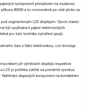
í pájených komponent přetažením na studenou
m příkonu 800W a to rovnoměrně po celé ploše na
ky pod segmentovým LED displejem. Oproti stanici
á být využívána k pájení elektronických
elná pro tuto techniku vytváření spojů.
rného šasi s řídící elektronikou, což dovoluje
pomocníkem při výměnách displejů respektive
ru a LCD je potřeba zahřát na poměrně vysokou
pit. Nahřívání slepených komponent na kontaktním