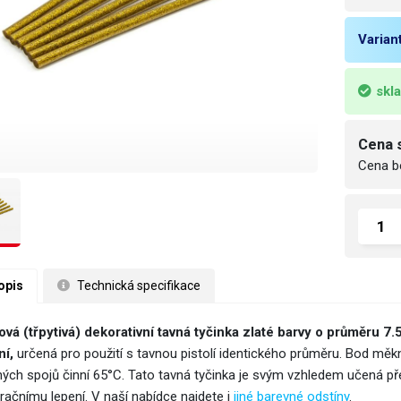
Varian
skl
Cena 
Cena b
opis
 Technická specifikace
rová (třpytivá) dekorativní tavná tyčinka zlaté barvy o průměr
ní,
určená pro použití s tavnou pistolí identického průměru. Bod měk
ných spojů činní 65°C. Tato tavná tyčinka je svým vzhledem učená př
račnímu lepení. V naší nabídce najdete i
jiné barevné odstíny
.