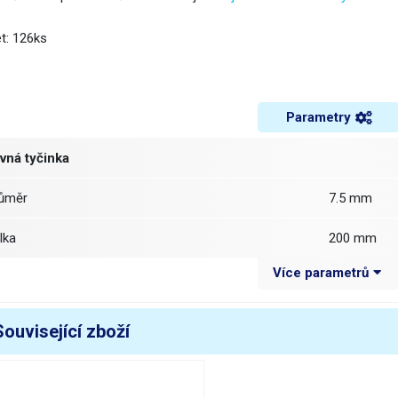
t: 126ks
Parametry
vná tyčinka
růměr
7.5 mm
élka
200 mm
Více parametrů
ákladní barevný odstín
žlutá
arva
zlatá
Související zboží
řpytivá
ano