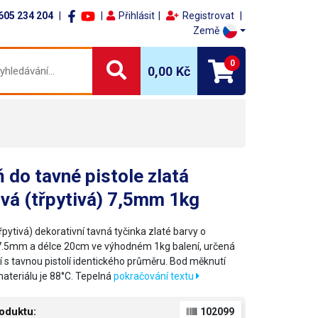
605 234 204
Přihlásit
Registrovat
Země
0
0,00 Kč
 do tavné pistole zlatá
ová (třpytivá) 7,5mm 1kg
třpytivá) dekorativní tavná tyčinka zlaté barvy o
.5mm a délce 20cm ve výhodném 1kg balení, určená
í s tavnou pistolí identického průměru. Bod měknutí
ateriálu je 88°C. Tepelná
pokračování textu
oduktu:
102099