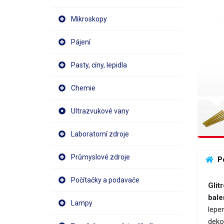
Mikroskopy
Pájení
Pasty, cíny, lepidla
Chemie
Ultrazvukové vany
Laboratorní zdroje
Průmyslové zdroje
 P
Počítačky a podavače
Glit
bale
Lampy
lepe
deko