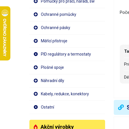
Pomůcky pro práci, nářadí, sw
Poče
Ochranné pomůcky
Ochranné pásky
Měřící přístroje
Ta
PID regulátory a termostaty
P
Plošné spoje
D
Náhradní díly
Z
Kabely, redukce, konektory
B
Ostatní
T
Akční výrobky