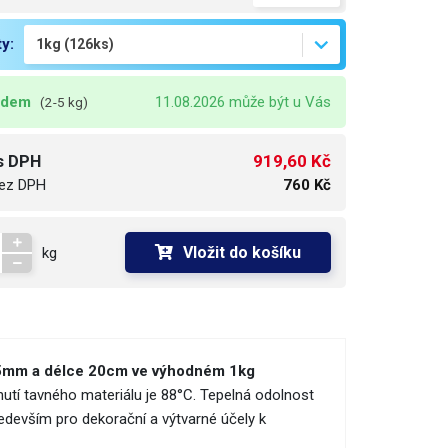
ty:
adem
11.08.2026 může být u Vás
(2-5 kg)
919,60 Kč
s DPH
ez DPH
760 Kč
Vložit do košíku
kg
u 7.5mm a délce 20cm ve výhodném 1kg
nutí tavného materiálu je 88°C. Tepelná odolnost
edevším pro dekorační a výtvarné účely k