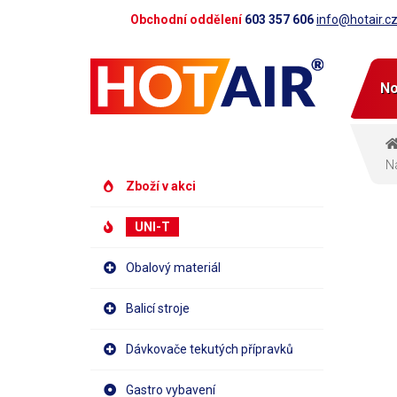
Obchodní oddělení
603 357 606
info@hotair.c
No
Ná
Zboží v akci
UNI-T
Obalový materiál
Balicí stroje
Dávkovače tekutých přípravků
Gastro vybavení