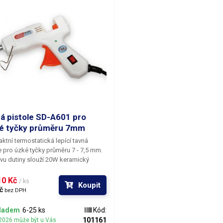
od měknutí
88 °C
racovní teplota
170 °C
eplotní odolnost
65 °C
motnost
1kg (126ks)
áha balení [kg]:
1 kg
á pistole SD-A601 pro
é tyčky průměru 7mm
tní termostatická lepící tavná
e pro úzké tyčky průměru 7 - 7,5 mm.
vu dutiny slouží 20W keramický
element s pozitivním teplotním
itelem odporu (PTC), zajišťující rychlý
0 Kč 
/ ks
Koupit
a postupné snižování příkonu
č 
bez DPH
šující se teplotě.
ladem
6-25 ks
Kód:
101161
2026 může být u Vás