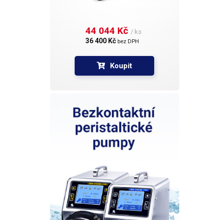
44 044 Kč 
/ ks
36 400 Kč 
bez DPH
Koupit