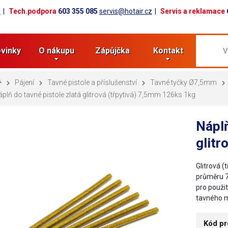
z
Tech.podpora
603 355 085
servis@hotair.cz
Servis a reklamace
vinky
O nákupu
Zápůjčka
Kontakt
Pájení
Tavné pistole a příslušenství
Tavné tyčky Ø7,5mm
plň do tavné pistole zlatá glitrová (třpytivá) 7,5mm 126ks 1kg
Náplň
glitr
Glitrová (
průměru 7
pro použit
tavného m
Kód pr