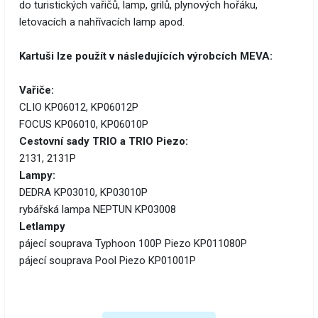
do turistických vařičů, lamp, grilů, plynových hořáku,
letovacích a nahřívacích lamp apod.
Kartuši lze použít v následujících výrobcích MEVA:
Vařiče:
CLIO KP06012, KP06012P
FOCUS KP06010, KP06010P
Cestovní sady TRIO a TRIO Piezo:
2131, 2131P
Lampy:
DEDRA KP03010, KP03010P
rybářská lampa NEPTUN KP03008
Letlampy
pájecí souprava Typhoon 100P Piezo KP011080P
pájecí souprava Pool Piezo KP01001P