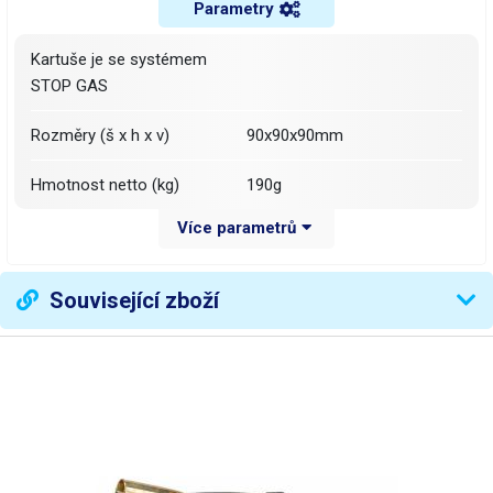
Parametry
Kartuše je se systémem
STOP GAS
Rozměry (š x h x v)
90x90x90mm
Hmotnost netto (kg)
190g
Více parametrů
Váha balení [kg]:
0.28 kg
Související zboží