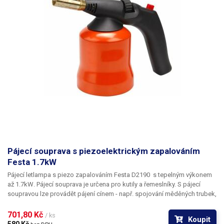
Pájecí souprava s piezoelektrickým zapalováním
Festa 1.7kW
Pájecí letlampa s piezo zapalováním Festa D2190
s tepelným výkonem
až
1.7kW
. Pájecí souprava je určena pro kutily a řemeslníky. S pájecí
soupravou lze provádět pájení cínem - např. spojování měděných trubek,
trvdé pájení plechů, okapů, pro opalování starých nátěrů či podpalování.
Výkon lampy lze regulovat pomocí otočného regulátoru. Lampa
701,80 Kč 
/ ks
Koupit
disponuje spolehlivým elektrickým piezo zapalováním, takže odpadá