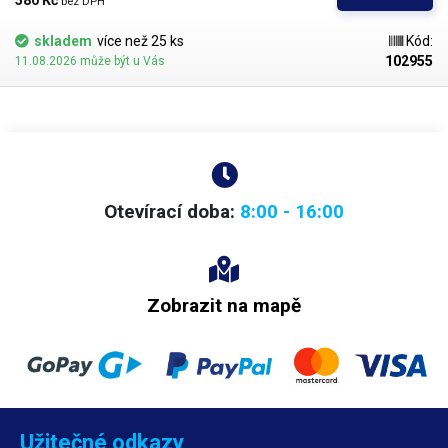
580 Kč 
bez DPH
nutnost nebezpečného zapalování. Letlapma Festa používá jednorázové
propichovací kartuše KP 02001, které lze u nás rovněž zakoupit. Kartuše
skladem
více než 25 ks
Kód:
není součástí výrobku a je nutno ji dokoupit zvlášť.
102955
11.08.2026 může být u Vás
Otevírací doba:
8:00 - 16:00
Zobrazit na mapě
Užitečné odkazy