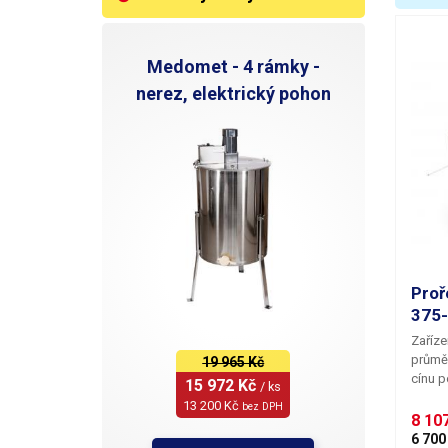
R
B
Medomet - 4 rámky -
nerez, elektrický pohon
B
H
V
Proř
375
Zaříze
prům
19 965 Kč
cínu p
15 972 Kč 
/ ks
kruho
13 200 Kč 
bez DPH
pohonu,
8 107
prořez
6 700