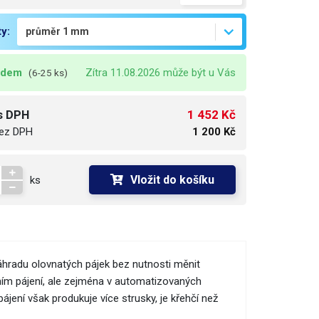
ty:
adem
Zítra 11.08.2026 může být u Vás
(6-25 ks)
1 452 Kč
s DPH
ez DPH
1 200 Kč
Vložit do košíku
ks
áhradu olovnatých pájek bez nutnosti měnit
čním pájení, ale zejména v automatizovaných
ájení však produkuje více strusky, je křehčí než