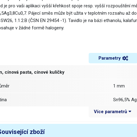
 je pro vaši aplikaci vyšší křehkost spoje resp. vyšší rozpouštění měd
,5Ag3,8Cu0,7. Pájecí směs může být užita v teplotním rozsahu až do
SW26, 1.1.2.B (ČSN EN 29454 -1). Tavidlo je na bázi ethanolu, kalafuny
sahuje v žádné formě halogeny.
Parametry
n, cínová pasta, cínové kuličky
růměr
1 mm
litina
Sn96,5% Ag
Více parametrů
avidlo
F1
bsah tavidla
1.4 - 2 %
Související zboží