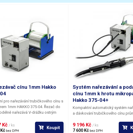
ozsah teploty tavení
217 - 220 °
od tání solidus
217 °C
od tání liquidus
220 °C
motnost
100 g
áha balení [kg]:
0.1 kg
ezávač cínu 1mm Hakko
Systém nařezávání a pod
-04
cínu 1mm k hrotu mikrop
Hakko 375-04+
ní pro nařezávání trubičkového cínu s
ěrem
1mm
HAKKO 375-04.
Řezač do
Kompaktní automatický systém nař
odélně nařezává V-drážku ostrým
a dávkování trubičkového cínu
prů
vým nožem umístěným naproti
1mm
přímo k hrotu mikropájky
HAK
 který odvíjí cín z cívky. Díky
 Kč 
9 196 Kč 
04+
. Podavač do cínu podélně naře
/ ks
/ ks
Koupit
K
u cínového drátu je zpřístupněn flux
 Kč 
drážku ostrým kruhovým nožem um
7 600 Kč 
bez DPH
bez DPH