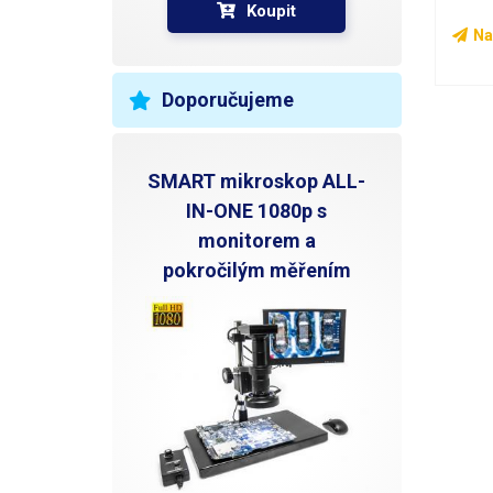
v jádr
Koupit
aplika
Na
pájené
aplika
způsobovat
Doporučujeme
vylézá
Zaříze
Hakko
konekt
SMART mikroskop ALL-
či jin
IN-ONE 1080p s
lepší 
monitorem a
Průměr
podáv
pokročilým měřením
primá
také v
0,8mm a 1.2mm.
bytel
převod
odmotá
být vl
součástí výrob
i ve 
distri
spolu 