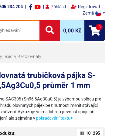
605 234 204
Přihlásit
Registrovat
Země
0
0,00 Kč
 lepidla, Bezolovnatý
ovnatá trubičková pájka S-
,5Ag3Cu0,5 průměr 1 mm
itina SAC305 (Sn96,5Ag3Cu0,5) je výbornou volbou pro
hradu olovnatých pájek bez nutnosti měnit stávající
 zařízení. Vykazuje velmi dobrou pevnost spoje při
jení, ale zejména v
pokračování textu
oduktu:
101295