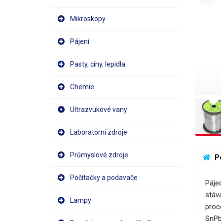
Mikroskopy
Pájení
Pasty, cíny, lepidla
Chemie
Ultrazvukové vany
Laboratorní zdroje
Průmyslové zdroje
 P
Počítačky a podavače
Páje
stáv
Lampy
proce
SnPb