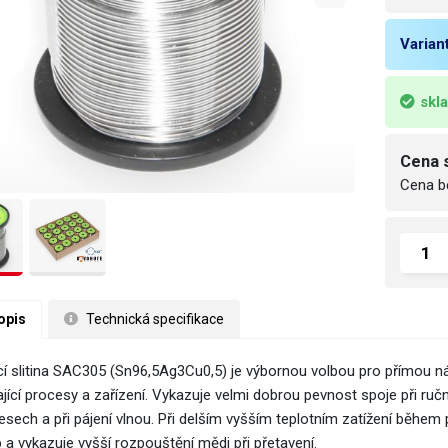
Varian
skl
Cena 
Cena b
opis
 Technická specifikace
cí slitina SAC305 (Sn96,5Ag3Cu0,5) je výbornou volbou pro přímou n
ající procesy a zařízení. Vykazuje velmi dobrou pevnost spoje při ru
sech a při pájení vlnou. Při delším vyšším teplotním zatížení během p
 a vykazuje vyšší rozpouštění mědi při přetavení.