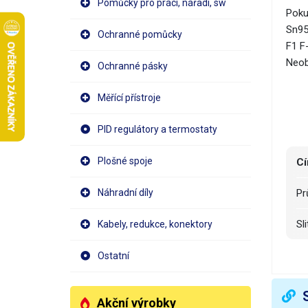
Pomůcky pro práci, nářadí, sw
Pokud
Sn95
Ochranné pomůcky
F1 F-
Neob
Ochranné pásky
Měřící přístroje
PID regulátory a termostaty
Plošné spoje
Cí
Náhradní díly
P
S
Kabely, redukce, konektory
T
Ostatní
O
Akční výrobky