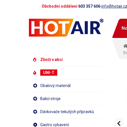
Obchodní oddělení
603 357 606
info@hotair.c
No
Be
Zboží v akci
UNI-T
Obalový materiál
Balicí stroje
Dávkovače tekutých přípravků
Gastro vybavení