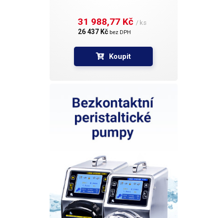
samot
obrázk
31 988,77 Kč 
/ ks
26 437 Kč 
bez DPH
Koupit