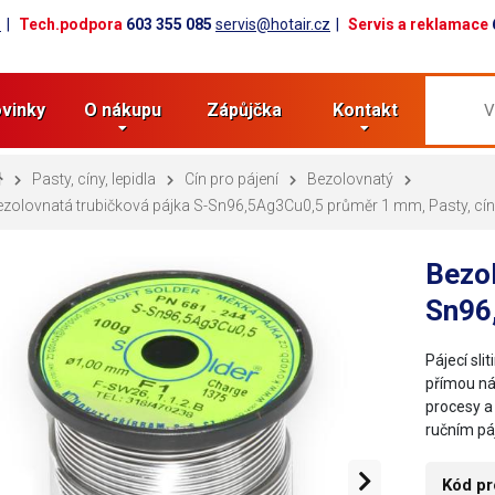
z
Tech.podpora
603 355 085
servis@hotair.cz
Servis a reklamace
vinky
O nákupu
Zápůjčka
Kontakt
Pasty, cíny, lepidla
Cín pro pájení
Bezolovnatý
zolovnatá trubičková pájka S-Sn96,5Ag3Cu0,5 průměr 1 mm, Pasty, cíny,
Bezol
Sn96
Pájecí sl
přímou ná
procesy a
ručním pá
Kód pr