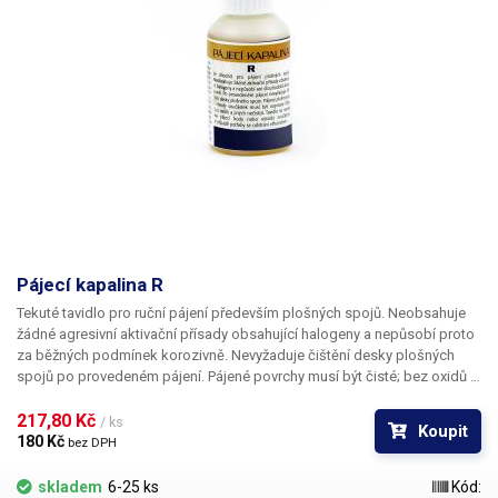
Pájecí kapalina R
Tekuté tavidlo pro ruční pájení především plošných spojů. Neobsahuje
žádné agresivní aktivační přísady obsahující halogeny a nepůsobí proto
za běžných podmínek korozivně. Nevyžaduje čištění desky plošných
spojů po provedeném pájení. Pájené povrchy musí být čisté; bez oxidů a
povrchových nečistot.
217,80 Kč 
/ ks
Koupit
180 Kč 
bez DPH
skladem
6-25 ks
Kód: