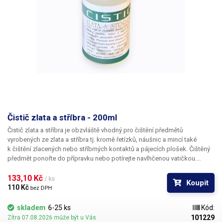
Čistič zlata a stříbra - 200ml
Čistič zlata a stříbra je obzvláště vhodný pro čištění předmětů
vyrobených ze zlata a stříbra tj. kromě řetízků, náušnic a mincí také
k čištění zlacených nebo stříbrných kontaktů a pájecích plošek. Čištěný
předmět ponořte do přípravku nebo potírejte navlhčenou vatičkou.
Přípravek nechte působit dvě až tři minuty, poté důkladně opláchněte
vodou.
133,10 Kč 
/ ks
Koupit
110 Kč 
bez DPH
skladem
6-25 ks
Kód:
101229
Zítra 07.08.2026 může být u Vás