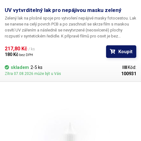
UV vytvrditelný lak pro nepájivou masku zelený
Zelený lak na plošné spoje pro vytvoření nepájivé masky fotocestou. Lak
se nanese na celý povrch PCB a po zaschnutí se skrze film s maskou
osvítí UV zářením a následně se nevytvrzené (neosvícené) plochy
rozpustí v syntetickém ředidle. K přípravě filmů pro osvit je bez
problémů možné užít laserovou tiskárnu a průhlednou fólii, na kterou se
obraz nepájivé masky vytiskne.
217,80 Kč 
/ ks
Koupit
180 Kč 
bez DPH
skladem
2-5 ks
Kód:
100931
Zítra 07.08.2026 může být u Vás