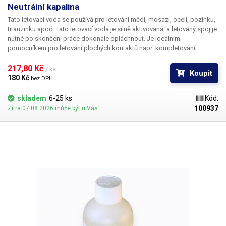
Neutrální kapalina
Tato letovací voda se používá pro letování mědi, mosazi, oceli, pozinku,
titanzinku apod. Tato letovací voda je silně aktivovaná, a letovaný spoj je
nutné po skončení práce dokonale opláchnout. Je ideálním
pomocníkem pro letování plochých kontaktů např. kompletování
akupacků. Jedním z užití může být čištění zaoxidovaného hrotu
mikropájky a jednoduché obnovení smáčivosti cínu na jeho povrchu
217,80 Kč 
/ ks
Koupit
(provádí se při rozpáleném hrotu).
180 Kč 
bez DPH
skladem
6-25 ks
Kód:
100937
Zítra 07.08.2026 může být u Vás