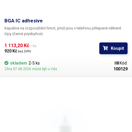
BGA IC adhesive
Kapalina na rozpouštění hmot, jimiž jsou v telefonu přilepené některé
čipy (černá pryskyřice).
1 113,20 Kč 
/ ks
Koupit
920 Kč 
bez DPH
skladem
2-5 ks
Kód:
100129
Zítra 07.08.2026 může být u Vás