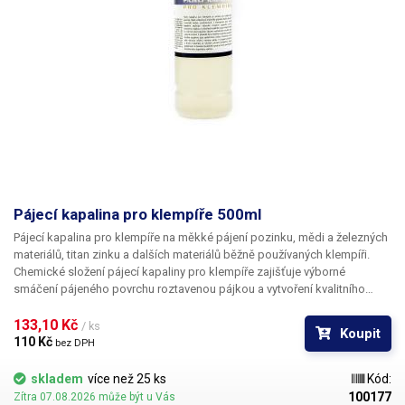
Pájecí kapalina pro klempíře 500ml
Pájecí kapalina pro klempíře na měkké pájení pozinku, mědi a železných
materiálů, titan zinku a dalších materiálů běžně používaných klempíři.
Chemické složení pájecí kapaliny pro klempíře zajišťuje výborné
smáčení pájeného povrchu roztavenou pájkou a vytvoření kvalitního
pájeného spoje. Pro kvalitní spoj je potřeba pájený materiál očistit od
oxidů a dalších nečistot a použít páječku s dostatečným výkonem. Po
133,10 Kč 
/ ks
Koupit
dokončení spoje je doporučeno pájený materiál opláchnout vodou
110 Kč 
bez DPH
(mimo pozinkovaný plech). Obsah: 500ml
skladem
více než 25 ks
Kód:
100177
Zítra 07.08.2026 může být u Vás