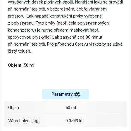
vysušených desek plošných spojů. Nanášení laku se provádí
při normální teplotě, v bezprašném, dobře větraném
prostoru. Lak napadá konstrukční prvky vyrobené
z polystyrenu. Tyto prvky (např. čela polystyrenových
kondenzátorů) je nutno předem maskovat např.
epoxydovou pryskyřicí. Lak zasychá cca 80 minut
při normální teplotě. Pro případnou úpravu viskozity se užívá
čistý toluen.
Objem:
50 ml
Parametry
Objem
50 ml
Váha balení [kg]:
0.0543 kg