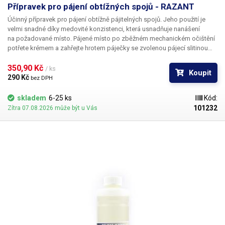
Přípravek pro pájení obtížných spojů - RAZANT
Účinný přípravek pro pájení obtížně pájitelných spojů. Jeho použití je
velmi snadné díky medovité konzistenci, která usnadňuje nanášení
na požadované místo. Pájené místo po zběžném mechanickém očištění
potřete krémem a zahřejte hrotem páječky se zvolenou pájecí slitinou
do doby, kdy pájka plynule smočí pájené místo.
350,90 Kč 
/ ks
Koupit
290 Kč 
bez DPH
skladem
6-25 ks
Kód:
101232
Zítra 07.08.2026 může být u Vás