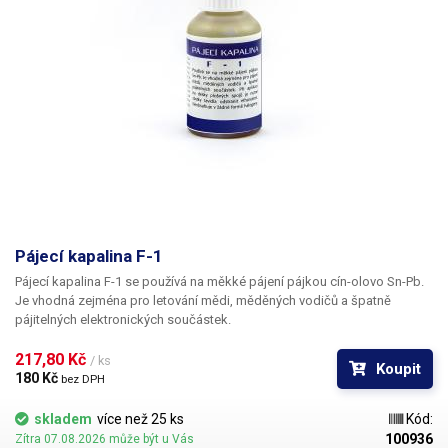
Pájecí kapalina F-1
Pájecí kapalina F-1 se používá na měkké pájení pájkou cín-olovo Sn-Pb.
Je vhodná zejména pro letování mědi, měděných vodičů a špatně
pájitelných elektronických součástek.
217,80 Kč 
/ ks
Koupit
180 Kč 
bez DPH
skladem
více než 25 ks
Kód:
100936
Zítra 07.08.2026 může být u Vás