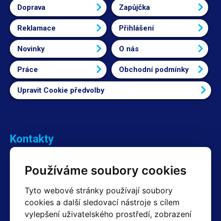
Doprava
Zapůjčka
Reklamace
Přihlášení
Novinky
O nás
Práce
Obchodní podmínky
Upravit Cookie předvolby
Kontakty
Obchodní oddělení Reklamace
Používáme soubory cookies
+420 603 357 606 +420 605 234 204
info@hotair.cz
Tyto webové stránky používají soubory
Fakturační a expediční oddělení
cookies a další sledovací nástroje s cílem
+420 605 259 759
vylepšení uživatelského prostředí, zobrazení
(Po–Pá: 7:30 – 15:00)