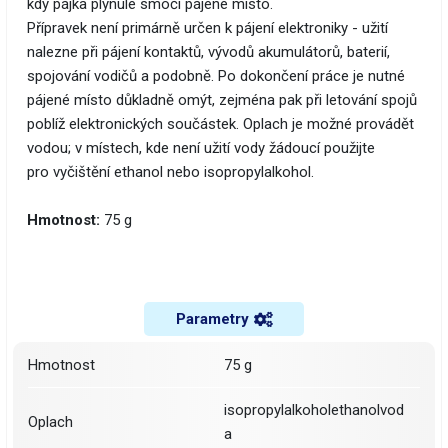
kdy pájka plynule smočí pájené místo.
Přípravek není primárně určen k pájení elektroniky - užití
nalezne při pájení kontaktů, vývodů akumulátorů, baterií,
spojování vodičů a podobně. Po dokončení práce je nutné
pájené místo důkladně omýt, zejména pak při letování spojů
poblíž elektronických součástek. Oplach je možné provádět
vodou; v místech, kde není užití vody žádoucí použijte
pro vyčištění ethanol nebo isopropylalkohol.
Hmotnost:
75 g
Parametry
Hmotnost
75 g
isopropylalkoholethanolvod
Oplach
a