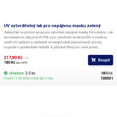
UV vytvrditelný lak pro nepájivou masku zelený
Zelený lak na plošné spoje pro vytvoření nepájivé masky fotocestou. Lak
se nanese na celý povrch PCB a po zaschnutí se skrze film s maskou
osvítí UV zářením a následně se nevytvrzené (neosvícené) plochy
rozpustí v syntetickém ředidle. K přípravě filmů pro osvit je bez
problémů možné užít laserovou tiskárnu a průhlednou fólii, na kterou se
obraz nepájivé masky vytiskne.
217,80 Kč 
/ ks
Koupit
180 Kč 
bez DPH
skladem
2-5 ks
Kód:
100931
Pozítří 11.08.2026 může být u Vás