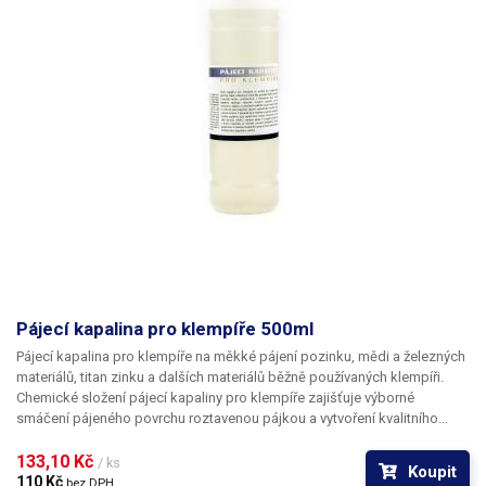
Pájecí kapalina pro klempíře 500ml
Pájecí kapalina pro klempíře na měkké pájení pozinku, mědi a železných
materiálů, titan zinku a dalších materiálů běžně používaných klempíři.
Chemické složení pájecí kapaliny pro klempíře zajišťuje výborné
smáčení pájeného povrchu roztavenou pájkou a vytvoření kvalitního
pájeného spoje. Pro kvalitní spoj je potřeba pájený materiál očistit od
oxidů a dalších nečistot a použít páječku s dostatečným výkonem. Po
133,10 Kč 
/ ks
Koupit
dokončení spoje je doporučeno pájený materiál opláchnout vodou
110 Kč 
bez DPH