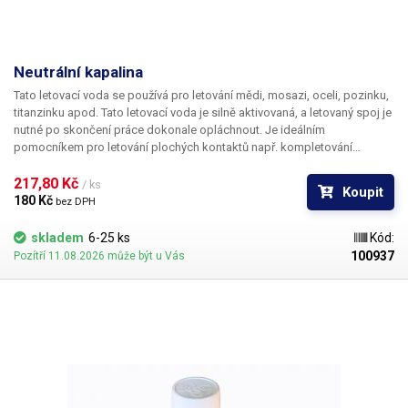
Neutrální kapalina
Tato letovací voda se používá pro letování mědi, mosazi, oceli, pozinku,
titanzinku apod. Tato letovací voda je silně aktivovaná, a letovaný spoj je
nutné po skončení práce dokonale opláchnout. Je ideálním
pomocníkem pro letování plochých kontaktů např. kompletování
akupacků. Jedním z užití může být čištění zaoxidovaného hrotu
mikropájky a jednoduché obnovení smáčivosti cínu na jeho povrchu
217,80 Kč 
/ ks
Koupit
(provádí se při rozpáleném hrotu).
180 Kč 
bez DPH
skladem
6-25 ks
Kód:
100937
Pozítří 11.08.2026 může být u Vás