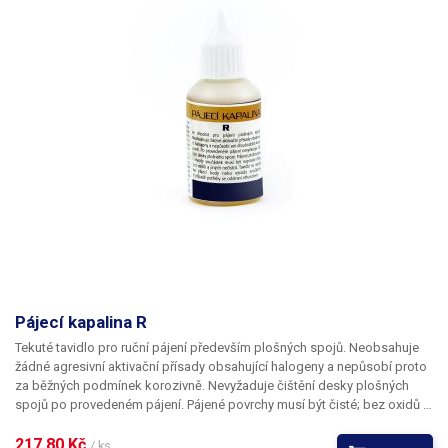
Pájecí kapalina R
Tekuté tavidlo pro ruční pájení především plošných spojů. Neobsahuje
žádné agresivní aktivační přísady obsahující halogeny a nepůsobí proto
za běžných podmínek korozivně. Nevyžaduje čištění desky plošných
spojů po provedeném pájení. Pájené povrchy musí být čisté; bez oxidů a
povrchových nečistot.
217,80 Kč 
/ ks