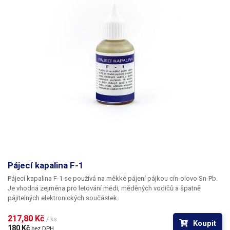
Pájecí kapalina F-1
Pájecí kapalina F-1 se používá na měkké pájení pájkou cín-olovo Sn-Pb.
Je vhodná zejména pro letování mědi, měděných vodičů a špatně
pájitelných elektronických součástek.
217,80 Kč 
/ ks
Koupit
180 Kč 
bez DPH