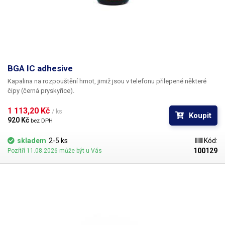
BGA IC adhesive
Kapalina na rozpouštění hmot, jimiž jsou v telefonu přilepené některé
čipy (černá pryskyřice).
1 113,20 Kč 
/ ks
Koupit
920 Kč 
bez DPH
skladem
2-5 ks
Kód:
100129
Pozítří 11.08.2026 může být u Vás