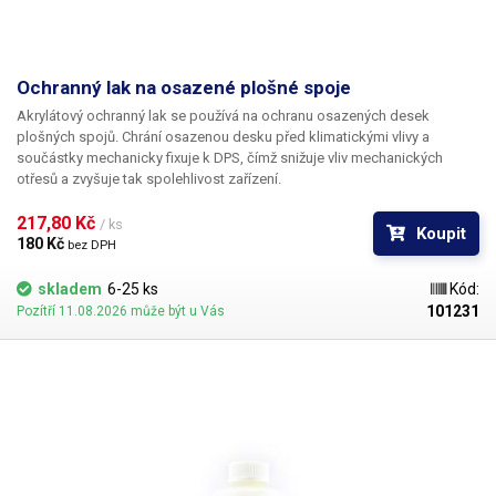
Ochranný lak na osazené plošné spoje
Akrylátový ochranný lak se používá na ochranu osazených desek
plošných spojů. Chrání osazenou desku před klimatickými vlivy a
součástky mechanicky fixuje k DPS, čímž snižuje vliv mechanických
otřesů a zvyšuje tak spolehlivost zařízení.
217,80 Kč 
/ ks
Koupit
180 Kč 
bez DPH
skladem
6-25 ks
Kód:
101231
Pozítří 11.08.2026 může být u Vás