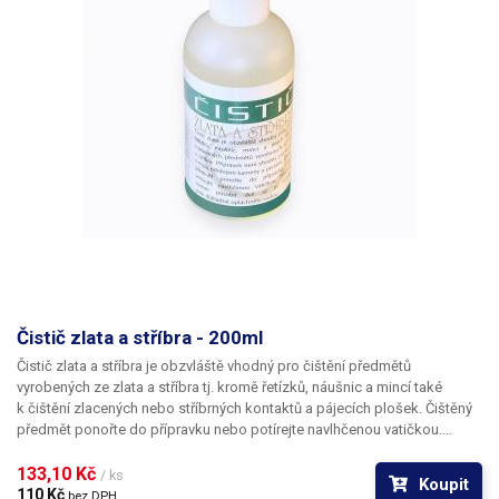
Čistič zlata a stříbra - 200ml
Čistič zlata a stříbra je obzvláště vhodný pro čištění předmětů
vyrobených ze zlata a stříbra tj. kromě řetízků, náušnic a mincí také
k čištění zlacených nebo stříbrných kontaktů a pájecích plošek. Čištěný
předmět ponořte do přípravku nebo potírejte navlhčenou vatičkou.
Přípravek nechte působit dvě až tři minuty, poté důkladně opláchněte
vodou.
133,10 Kč 
/ ks
Koupit
110 Kč 
bez DPH