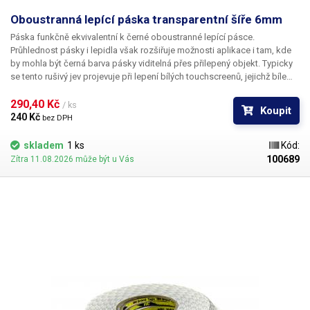
Oboustranná lepící páska transparentní šíře 6mm
Páska funkčně ekvivalentní k černé oboustranné lepící pásce.
Průhlednost pásky i lepidla však rozšiřuje možnosti aplikace i tam, kde
by mohla být černá barva pásky viditelná přes přilepený objekt. Typicky
se tento rušivý jev projevuje při lepení bílých touchscreenů, jejichž bíle
lakované části přece jen vykazují částečnou transparenci a užití černé
pásky působí rušivě. Délka pásky je 50m.
290,40 Kč 
/ ks
Koupit
240 Kč 
bez DPH
skladem
1 ks
Kód:
100689
Zítra 11.08.2026 může být u Vás