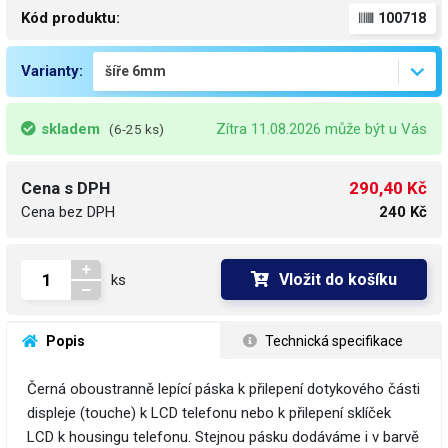
Kód produktu:
100718
Varianty:
skladem
Zítra 11.08.2026 může být u Vás
(6-25 ks)
290,40 Kč
Cena s DPH
Cena bez DPH
240 Kč
Vložit do košíku
ks
 Popis
 Technická specifikace
Černá oboustranně lepící páska k přilepení dotykového části
displeje (touche) k LCD telefonu nebo k přilepení sklíček
LCD k housingu telefonu. Stejnou pásku dodáváme i v barvě