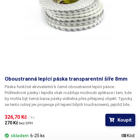
Oboustranná lepící páska transparentní šíře 8mm
Páska funkčně ekvivalentní k černé oboustranné lepící pásce.
Průhlednost pásky i lepidla však rozšiřuje možnosti aplikace i tam, kde
by mohla být černá barva pásky viditelná přes přilepený objekt. Typicky
se tento rušivý jev projevuje při lepení bílých touchscreenů, jejichž bíle
lakované části přece jen vykazují částečnou transparenci a užití černé
pásky působí rušivě. Délka pásky je 50m.
326,70 Kč 
/ ks
Koupit
270 Kč 
bez DPH
skladem
6-25 ks
Kód: