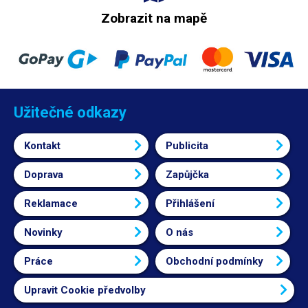
Zobrazit na mapě
Užitečné odkazy
Kontakt
Publicita
Doprava
Zapůjčka
Reklamace
Přihlášení
Novinky
O nás
Práce
Obchodní podmínky
Upravit Cookie předvolby