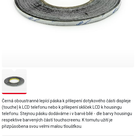
Černá oboustranně lepící páska k přilepení dotykového části displeje
(touche) k LCD telefonu nebo k přilepení sklíček LCD k housingu
telefonu. Stejnou pásku dodáváme i v barvě bílé - dle barvy housingu
respektive barvených částí touchscreenu. K tomutu užití je
přizpůsobena svou velmi malou tloušťkou.