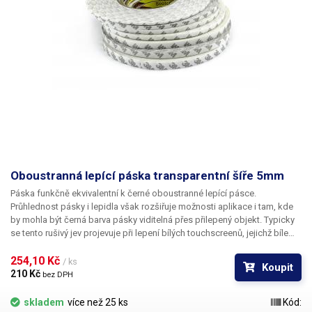
Oboustranná lepící páska transparentní šíře 5mm
Páska funkčně ekvivalentní k černé oboustranné lepící pásce.
Průhlednost pásky i lepidla však rozšiřuje možnosti aplikace i tam, kde
by mohla být černá barva pásky viditelná přes přilepený objekt. Typicky
se tento rušivý jev projevuje při lepení bílých touchscreenů, jejichž bíle
lakované části přece jen vykazují částečnou transparenci a užití černé
pásky působí rušivě. Délka pásky je 50m.
254,10 Kč 
/ ks
Koupit
210 Kč 
bez DPH
skladem
více než 25 ks
Kód: