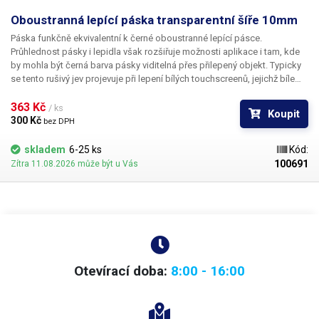
Oboustranná lepící páska transparentní šíře 10mm
Páska funkčně ekvivalentní k černé oboustranné lepící pásce.
Průhlednost pásky i lepidla však rozšiřuje možnosti aplikace i tam, kde
by mohla být černá barva pásky viditelná přes přilepený objekt. Typicky
se tento rušivý jev projevuje při lepení bílých touchscreenů, jejichž bíle
lakované části přece jen vykazují částečnou transparenci a užití černé
pásky působí rušivě. Délka pásky je 50m.
363 Kč 
/ ks
Koupit
300 Kč 
bez DPH
skladem
6-25 ks
Kód:
100691
Zítra 11.08.2026 může být u Vás
Otevírací doba:
8:00 - 16:00