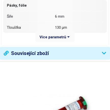
Pásky, fólie
Šíře
6 mm
Tloušťka
130 µm
Více parametrů
Délka
50 m
Váha balení [kg]:
0.09 kg
Související zboží