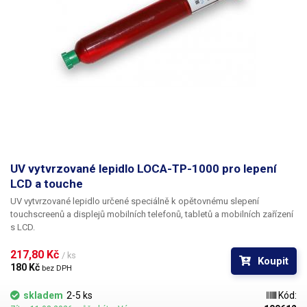
UV vytvrzované lepidlo LOCA-TP-1000 pro lepení
LCD a touche
UV vytvrzované lepidlo určené speciálně k opětovnému slepení
touchscreenů a displejů mobilních telefonů, tabletů a mobilních zařízení
s LCD.
217,80 Kč 
/ ks
Koupit
180 Kč 
bez DPH
skladem
2-5 ks
Kód: