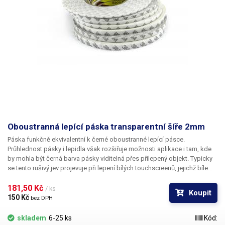
Oboustranná lepící páska transparentní šíře 2mm
Páska funkčně ekvivalentní k černé oboustranné lepící pásce.
Průhlednost pásky i lepidla však rozšiřuje možnosti aplikace i tam, kde
by mohla být černá barva pásky viditelná přes přilepený objekt. Typicky
se tento rušivý jev projevuje při lepení bílých touchscreenů, jejichž bíle
lakované části přece jen vykazují částečnou transparenci a užití černé
pásky působí rušivě. Délka pásky je 50m.
181,50 Kč 
/ ks
Koupit
150 Kč 
bez DPH
skladem
6-25 ks
Kód: