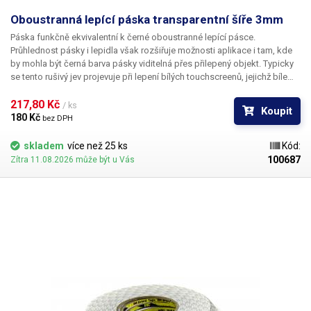
Oboustranná lepící páska transparentní šíře 3mm
Páska funkčně ekvivalentní k černé oboustranné lepící pásce.
Průhlednost pásky i lepidla však rozšiřuje možnosti aplikace i tam, kde
by mohla být černá barva pásky viditelná přes přilepený objekt. Typicky
se tento rušivý jev projevuje při lepení bílých touchscreenů, jejichž bíle
lakované části přece jen vykazují částečnou transparenci a užití černé
pásky působí rušivě. Délka pásky je 50m.
217,80 Kč 
/ ks
Koupit
180 Kč 
bez DPH
skladem
více než 25 ks
Kód:
100687
Zítra 11.08.2026 může být u Vás