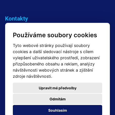
Kontakty
Obchodní oddělení Reklamace
Používáme soubory cookies
+420 603 357 606 +420 605 234 204
info@hotair.cz
Tyto webové stránky používají soubory
Fakturační a expediční oddělení
cookies a další sledovací nástroje s cílem
+420 605 259 759
vylepšení uživatelského prostředí, zobrazení
(Po–Pá: 7:30 – 15:00)
přizpůsobeného obsahu a reklam, analýzy
Technické oddělení
návštěvnosti webových stránek a zjištění
+420 603 355 085
(Po–Pá: 8:00 – 16:00)
zdroje návštěvnosti.
servis@hotair.cz
Výdej zboží (Ostrava): Po-Pá: 8:00 - 16:00
Upravit mé předvolby
Platba jen v hotovosti
Odmítám
Adresa prodejny
Souhlasím