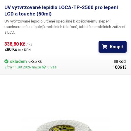
UV vytvrzované lepidlo LOCA-TP-2500 pro lepení
LCD a touche (50ml)
UV vytvrzované lepidlo určené speciálně k opětovnému slepení
touchscreenů a displejů mobilních telefonů, tabletů a mobilních zařízení
s LCD.
338,80 Kč 
/ ks
Koupit
280 Kč 
bez DPH
skladem
6-25 ks
Kód:
100613
Zítra 11.08.2026 může být u Vás