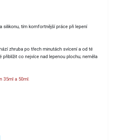
ta silikonu, tím komfortnější práce při lepení
chází zhruba po třech minutách svícení a od té
é přiblížit co nejvíce nad lepenou plochu; neměla
n 35ml a 50ml.