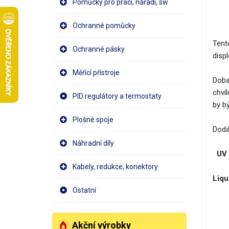
Pomůcky pro práci, nářadí, sw
Ochranné pomůcky
Tento
Ochranné pásky
displ
Měřící přístroje
Doba
chvíl
PID regulátory a termostaty
by b
Plošné spoje
Dodá
Náhradní díly
UV 
Kabely, redukce, konektory
Liqu
Ostatní
Akční výrobky