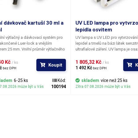
í dávkovač kartuší 30 ml a
UV LED lampa pro vytvrzo
l
lepidla osvitem
ní výtlačný a dávkovací systém pro
UV lampa s UV LED pro vytvrzování 
akončené Luer-lock a vnějším
lepidel a tmelů na bázi látek senzit
em 25 mm. Vniřní průměr výtlačného
ultrafialové záření. UV lampa je os
m. Zpětné vytažení pístu se
UV LED, z nichž každá má příkon 1
de jednoduše zatlačením pojistného
narozdíl od UV výbojek svítí směro
0 Kč 
1 805,32 Kč 
/ ks
/ ks
Koupit
K
ka a vytažením plastové osy pístu.
mnohem užší spektrum. V porovnán
č 
1 492 Kč 
bez DPH
bez DPH
vač se zásobou prázdných kartuší
trubicemi poskytují několikanásob
 dávkování všech viskózních látek,
rychlejší a efektivnější vytvrzení o
ladem
6-25 ks
Kód:
skladem
více než 25 ks
na svém stole čas od času použijete.
materiálu. U materiálu vyžadující
100194
07.08.2026 může být u Vás
Zítra 07.08.2026 může být u Vás
desetiminutový osvit UV zářivkou j
potřebná doba osvitu zkrácena na 
minuty.