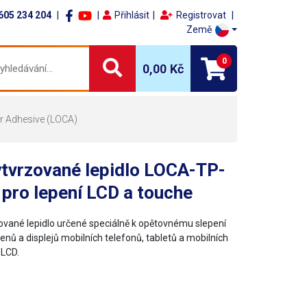
605 234 204
Přihlásit
Registrovat
Země
0
0,00 Kč
ear Adhesive (LOCA)
ytvrzované lepidlo LOCA-TP-
pro lepení LCD a touche
ované lepidlo určené speciálně k opětovnému slepení
enů a displejů mobilních telefonů, tabletů a mobilních
 LCD.