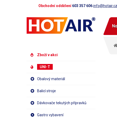
Obchodní oddělení
603 357 606
info@hotair.c
No
Zboží v akci
UNI-T
Obalový materiál
Balicí stroje
Dávkovače tekutých přípravků
Gastro vybavení