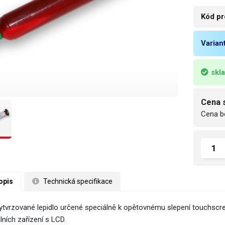
Kód pr
Varian
skl
Cena 
Cena b
opis
 Technická specifikace
ytvrzované lepidlo určené speciálně k opětovnému slepení touchscree
lních zařízení s LCD.