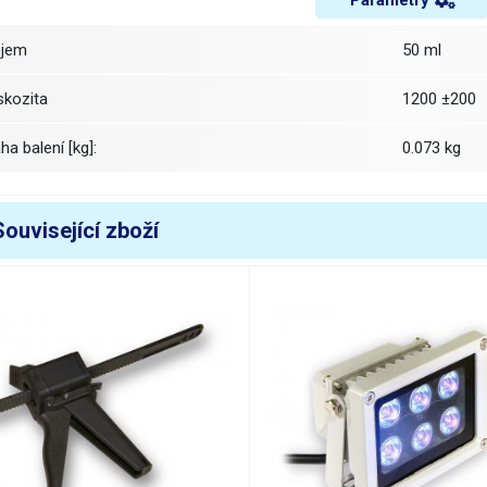
Parametry
bjem
50 ml
iskozita
1200 ±200
áha balení [kg]:
0.073 kg
Související zboží