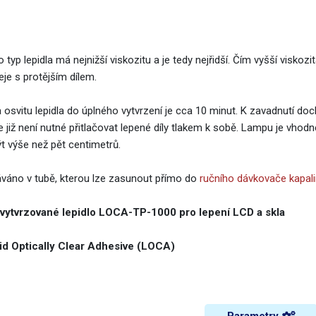
 typ lepidla má nejnižší viskozitu a je tedy nejřidší. Čím vyšší viskozi
eje s protějším dílem.
 osvitu lepidla do úplného vytvrzení je cca 10 minut. K zavadnutí do
e již není nutné přitlačovat lepené díly tlakem k sobě. Lampu je vhodn
ýt výše než pět centimetrů.
váno v tubě, kterou lze zasunout přímo do
ručního dávkovače kapali
vytvrzované lepidlo LOCA-TP-1000 pro lepení LCD a skla
id Optically Clear Adhesive (LOCA)