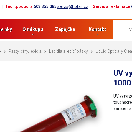
z
Tech.podpora
603 355 085
servis@hotair.cz
Servis a reklamace
vinky
O nákupu
Zápůjčka
Kontakt
Pasty, cíny, lepidla
Lepidla a lepící pásky
Liquid Optically Cl
UV v
1000 
UV vytvrz
touchscre
zařízení s