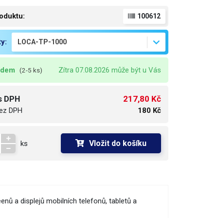
oduktu:
100612
ty:
adem
Zítra 07.08.2026 může být u Vás
(2-5 ks)
217,80 Kč
s DPH
ez DPH
180 Kč
Vložit do košíku
ks
nů a displejů mobilních telefonů, tabletů a