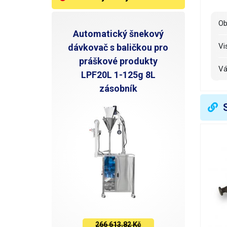
O
Automatický šnekový
V
dávkovač s baličkou pro
práškové produkty
V
LPF20L 1-125g 8L
zásobník
266 613,82 Kč