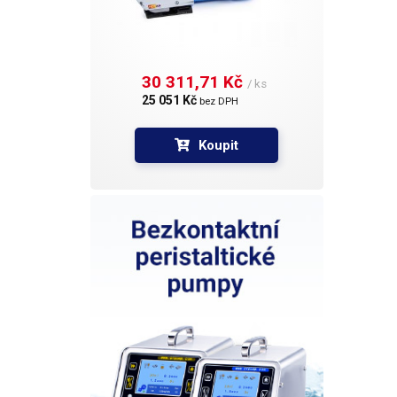
lepenk
pro mo
autom
je mož
30 311,71 Kč 
200x) 
/ ks
lepení
25 051 Kč 
bez DPH
svatbá
musí b
Koupit
co nej
měla b