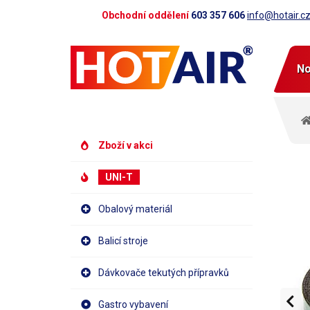
Obchodní oddělení
603 357 606
info@hotair.c
No
Zboží v akci
UNI-T
Obalový materiál
Balicí stroje
Dávkovače tekutých přípravků
Gastro vybavení