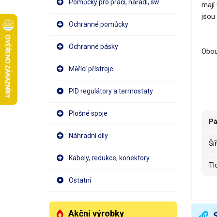
Pomůcky pro práci, nářadí, sw
mají
jsou
Ochranné pomůcky
Ochranné pásky
Obous
Měřící přístroje
PID regulátory a termostaty
Plošné spoje
Pá
Náhradní díly
Ší
Kabely, redukce, konektory
T
Ostatní
D
V
Akční výrobky