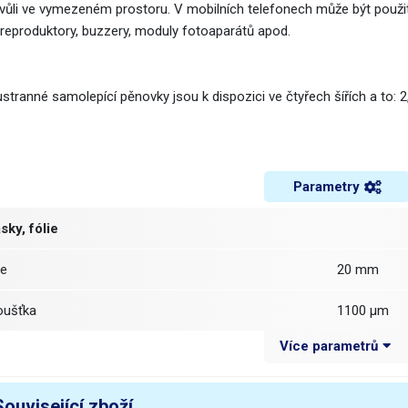
 vůli ve vymezeném prostoru. V mobilních telefonech může být použit
 reproduktory, buzzery, moduly fotoaparátů apod.
tranné samolepící pěnovky jsou k dispozici ve čtyřech šířích a to: 2,
Parametry
sky, fólie
ře
20 mm
loušťka
1100 µm
Více parametrů
élka
5 m
áha balení [kg]:
0.0275 kg
Související zboží