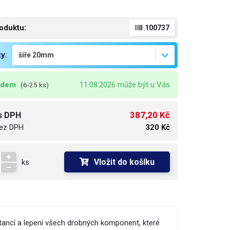
oduktu:
100737
ty:
adem
11.08.2026 může být u Vás
(6-25 ks)
387,20 Kč
s DPH
ez DPH
320 Kč
Vložit do košíku
ks
tancí a lepení všech drobných komponent, které