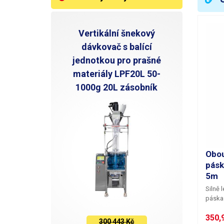
Vertikální šnekový
dávkovač s balící
jednotkou pro prašné
materiály LPF20L 50-
1000g 20L zásobník
Obou
pásk
5m
Silně 
páska 
50 mm 
350,9
výboru
300 443 Kč