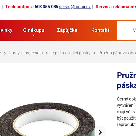
z
Tech.podpora
603 355 085
servis@hotair.cz
Servis a reklamace
vinky
O nákupu
Zápůjčka
Kontakt
Pasty, cíny, lepidla
Lepidla a lepící pásky
Pružná pěnová obou
Pružn
pásk
Černý dok
vytváření
mají vůli
být použit
reprodukt