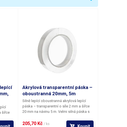
lepící
Akrylová transparentní páska –
0mm,
oboustranná 20mm, 5m
Silně lepící oboustranná akrylová lepící
páska – transparentní o síle 2 mm a šířce
pící
20 mm na návinu 5 m.
Velmi silná páska s
 šířce
výboru adhezí na všech běžných površích.
áska s
Páska bez nosné vrstvy vytváří tlakem
205,70 Kč 
vrších.
/ ks
oupit
Koupit