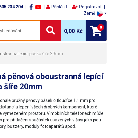
605 234 204
Přihlásit
Registrovat
Země
0
0,00 Kč
stranná lepící páska šíře 20mm
á pěnová oboustranná lepící
a šíře 20mm
onale pružný pěnový pásek o tloušťce 1,1 mm pro
 distancí a lepení všech drobných komponent, které
 ve vymezeném prostoru. V mobilních telefonech může
o pro přitlačení součástek usazených v šasi jako jsou
ory, buzzery, moduly fotoaparátů apod.