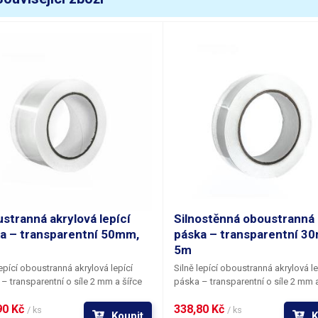
stranná akrylová lepící
Silnostěnná oboustranná 
a – transparentní 50mm,
páska – transparentní 3
5m
lepící oboustranná akrylová lepící
Silně lepící oboustranná akrylová le
– transparentní o síle 2 mm a šířce
páska – transparentní o síle 2 mm a
na návinu 5 m.
Velmi silná páska s
30 mm na návinu 5 m.
Velmi silná p
0 Kč 
338,80 Kč 
 adhezí na všech běžných površích.
výboru adhezí na všech běžných po
/ ks
/ ks
Koupit
K