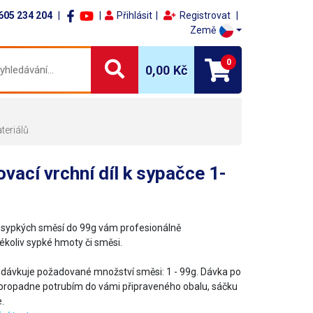
605 234 204
Přihlásit
Registrovat
Země
0
0,00 Kč
teriálů
vací vrchní díl k sypačce 1-
sypkých směsí do 99g vám profesionálně
ékoliv sypké hmoty či směsi.
dávkuje požadované množství směsi: 1 - 99g. Dávka po
propadne potrubím do vámi připraveného obalu, sáčku
e.