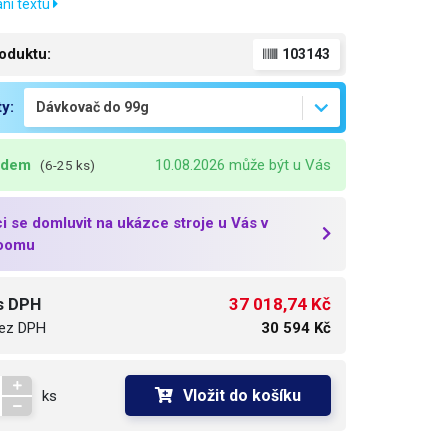
ní textu
oduktu:
103143
ty:
adem
10.08.2026 může být u Vás
(6-25 ks)
i se domluvit na ukázce stroje u Vás v
oomu
37 018,74 Kč
s DPH
ez DPH
30 594 Kč
Vložit do košíku
ks