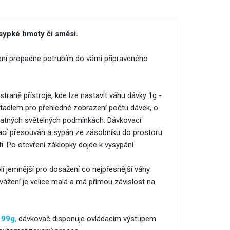
sypké hmoty či směsi.
ení propadne potrubím do vámi připraveného
raně přístroje, kde lze nastavit váhu dávky 1g -
ítadlem pro přehledné zobrazení počtu dávek, o
 špatných světelných podmínkách. Dávkovací
brací přesouván a sypán ze zásobníku do prostoru
. Po otevření záklopky dojde k vysypání
olí jemnější pro dosažení co nejpřesnější váhy.
ážení je velice malá a má přímou závislost na
 99g
,
dávkovač disponuje ovládacím výstupem