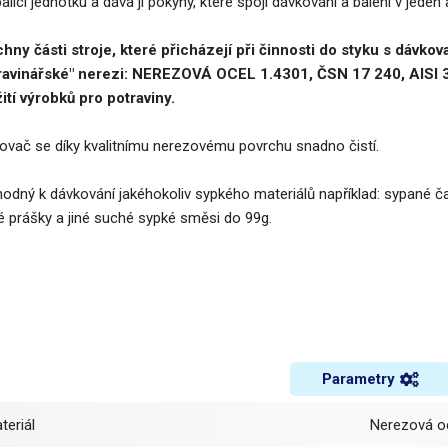
alící jednotku a dává jí pokyny, které spojí dávkování a balení v jed
hny části stroje, které přicházejí při činnosti do styku s dávko
ravinářské" nerezi: NEREZOVÁ OCEL 1.4301, ČSN 17 240, AISI 3
ití výrobků pro potraviny.
ovač se díky kvalitnímu nerezovému povrchu snadno čistí.
hodný k dávkování jakéhokoliv sypkého materiálů například: sypané čaj
é prášky a jiné suché sypké směsi do 99g.
Parametry
ateriál
Nerezová o