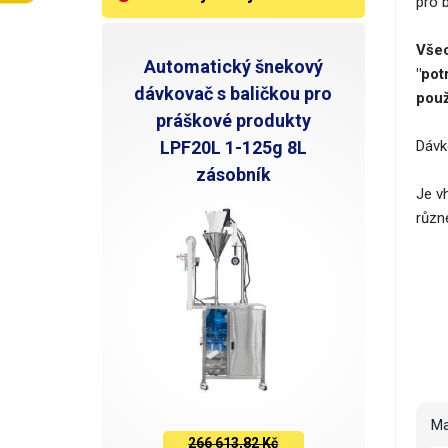
pro b
Všec
Automatický šnekový
"pot
dávkovač s baličkou pro
použ
práškové produkty
LPF20L 1-125g 8L
Dávk
zásobník
Je v
různ
M
266 613,82 Kč