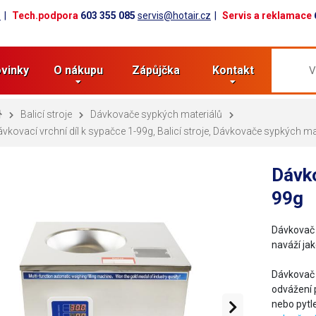
z
Tech.podpora
603 355 085
servis@hotair.cz
Servis a reklamace
vinky
O nákupu
Zápůjčka
Kontakt
Balicí stroje
Dávkovače sypkých materiálů
vkovací vrchní díl k sypačce 1-99g, Balicí stroje, Dávkovače sypkých ma
Dávko
99g
Dávkovač 
naváží jak
Dávkovač 
odvážení 
nebo pytl