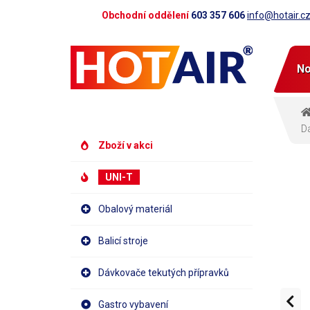
Obchodní oddělení
603 357 606
info@hotair.c
No
Dá
Zboží v akci
UNI-T
Obalový materiál
Balicí stroje
Dávkovače tekutých přípravků
Gastro vybavení