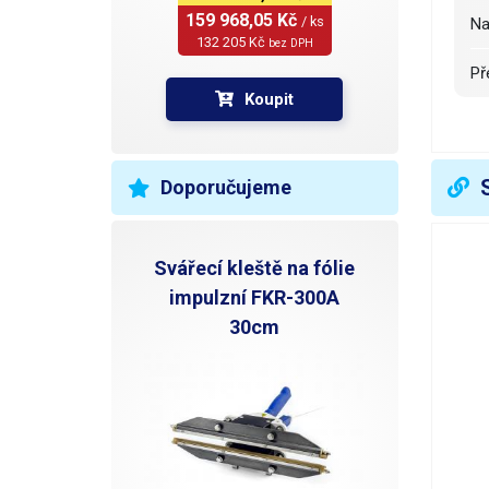
159 968,05 Kč 
/ ks
N
132 205 Kč 
bez DPH
P
Koupit
H
R
Doporučujeme
H
Svářecí kleště na fólie
V
impulzní FKR-300A
30cm