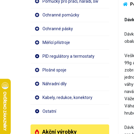
Pomůcky pro práci, nářadí, sw
 P
Ochranné pomůcky
Dávk
Ochranné pásky
Dávk
obal
Měřící přístroje
Vešk
PID regulátory a termostaty
99g 
zobr
Plošné spoje
jedn
Náhradní díly
váhy
navá
Kabely, redukce, konektory
Vážen
Váha
Ostatní
hrub
​Dávk
Akční výrobky