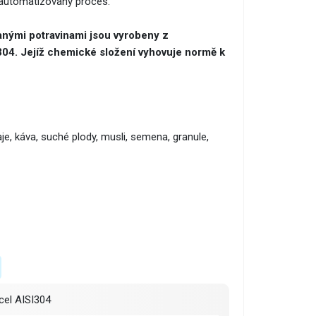
en automatizovaný proces.
vanými potravinami jsou vyrobeny z
04. Jejíž chemické složení vyhovuje normě k
e, káva, suché plody, musli, semena, granule,
cel AISI304