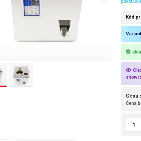
pokračová
Kód pr
Varian
skl
Chc
showr
Cena 
Cena b