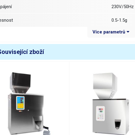
apájení
230V/50Hz
řesnost
0.5-1.5g
Více parametrů
motnost jedné dávky
1-99g
ozměry
44x38x35cm
Související zboží
motnost
17,5kg
áha balení [kg]:
19 kg