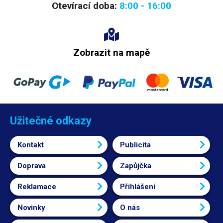
zaschnutí pružné (ohebné).
Otevírací doba:
8:00 - 16:00
Zobrazit na mapě
Užitečné odkazy
Kontakt
Publicita
Doprava
Zapůjčka
Reklamace
Přihlášení
Novinky
O nás