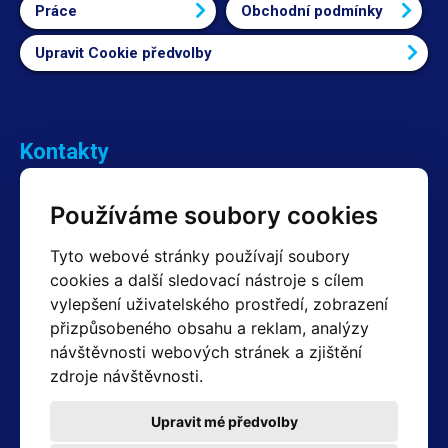
Práce
Obchodní podmínky
Upravit Cookie předvolby
Kontakty
Obchodní oddělení Reklamace
Používáme soubory cookies
+420 603 357 606 +420 605 234 204
info@hotair.cz
Tyto webové stránky používají soubory
Fakturační a expediční oddělení
cookies a další sledovací nástroje s cílem
+420 605 259 759
vylepšení uživatelského prostředí, zobrazení
(Po–Pá: 7:30 – 15:00)
přizpůsobeného obsahu a reklam, analýzy
Technické oddělení
návštěvnosti webových stránek a zjištění
+420 603 355 085
(Po–Pá: 8:00 – 16:00)
zdroje návštěvnosti.
servis@hotair.cz
Výdej zboží (Ostrava): Po-Pá: 8:00 - 16:00
Upravit mé předvolby
Platba jen v hotovosti