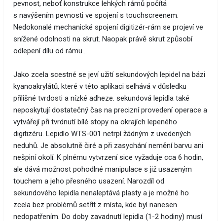
pevnost, neboť konstrukce lehkých rámů počítá
s navýšením pevnosti ve spojení s touchscreenem.
Nedokonalé mechanické spojení digitizér-rám se projeví ve
snížené odolnosti na skrut. Naopak právě skrut způsobí
odlepení dílu od rámu…
Jako zcela scestné se jeví užití sekundových lepidel na bázi
kyanoakrylátů, které v této aplikaci selhává v důsledku
přílišné tvrdosti a nízké adheze. sekundová lepidla také
neposkytují dostatečný čas na precizní provedení operace a
vytvářejí při tvrdnutí bílé stopy na okrajích lepeného
digitizéru. Lepidlo WTS-001 netrpí žádným z uvedených
neduhů. Je absolutně čiré a při zasychání nemění barvu ani
nešpiní okolí. K plnému vytvrzení sice vyžaduje cca 6 hodin,
ale dává možnost pohodlné manipulace s již usazeným
touchem a jeho přesného usazení. Narozdíl od
sekundového lepidla nenaleptává plasty a je možné ho
zcela bez problémů setřít z místa, kde byl nanesen
nedopatřením. Do doby zavadnutí lepidla (1-2 hodiny) musí