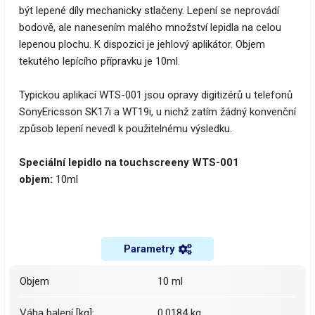
být lepené díly mechanicky stlačeny. Lepení se neprovádí
bodově, ale nanesením malého množství lepidla na celou
lepenou plochu. K dispozici je jehlový aplikátor. Objem
tekutého lepícího přípravku je 10ml.
Typickou aplikací WTS-001 jsou opravy digitizérů u telefonů
SonyEricsson SK17i a WT19i, u nichž zatím žádný konvenční
způsob lepení nevedl k použitelnému výsledku.
Speciální lepidlo na touchscreeny WTS-001
objem:
10ml
Parametry
Objem
10 ml
Váha balení [kg]:
0.0184 kg