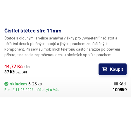
Čistící štětec šíře 11mm
Štetce s dlouhými a velice jemnými vlákny pro „vymetení“ nečistot a
očištění desek plošných spojů a jiných prachem znečištěných
komponent. Při servisu mobilních telefonů často narazíte po otevření
přístroje na zcela zaprášenou desku plošných spojů a prachem
zanesené otvory v krytu. Zejména zvukovody k mikrofonu a
reproduktoru… Popisovaný čistící nástroj vám pomůže zbavit díly
44,77 Kč 
/ ks
Koupit
nečistot. K dispozici jsou štetce v několika šířkách a to 28, 21, 12, 11 a
37 Kč 
bez DPH
10mm.
skladem
6-25 ks
Kód:
100859
Pozítří 11.08.2026 může být u Vás