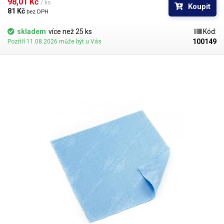
98,01 Kč 
/ ks
Koupit
81 Kč 
bez DPH
skladem
více než 25 ks
Kód:
100149
Pozítří 11.08.2026 může být u Vás