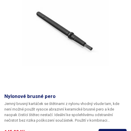
Nylonové brusné pero
Jemný brusný kartáček se štětinami z nylonu vhodný všude tam, kde
není možné použít vysoce abrazivní keramické brusné pero a kde
naopak čistící štětec nestačí. Ideální ke spolehlivému odstranění
nečistot bez rizika poškození součástek. Použití v kombinaci
s průmyslovými polárními rozpouštědly jako je líh nebo isopropyl