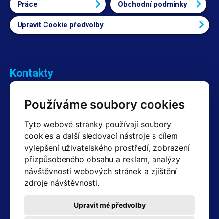
Práce
Obchodní podmínky
Upravit Cookie předvolby
Kontakty
Obchodní oddělení Reklamace
Používáme soubory cookies
+420 603 357 606 +420 605 234 204
info@hotair.cz
Tyto webové stránky používají soubory
Fakturační a expediční oddělení
cookies a další sledovací nástroje s cílem
+420 605 259 759
vylepšení uživatelského prostředí, zobrazení
(Po–Pá: 7:30 – 15:00)
přizpůsobeného obsahu a reklam, analýzy
Technické oddělení
návštěvnosti webových stránek a zjištění
+420 603 355 085
(Po–Pá: 8:00 – 16:00)
zdroje návštěvnosti.
servis@hotair.cz
Výdej zboží (Ostrava): Po-Pá: 8:00 - 16:00
Upravit mé předvolby
Platba jen v hotovosti