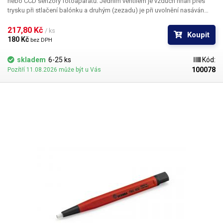
nebo CCD senzory fotoaparátů. Jedním ventilem je vzduch hnán přes
trysku při stlačení balónku a druhým (zezadu) je při uvolnění nasáván
dovnitř, aby nedošlo k nasátí nečistot z čištěného povrchu dovnitř
balónku.
217,80 Kč 
/ ks
Koupit
180 Kč 
bez DPH
skladem
6-25 ks
Kód:
100078
Pozítří 11.08.2026 může být u Vás