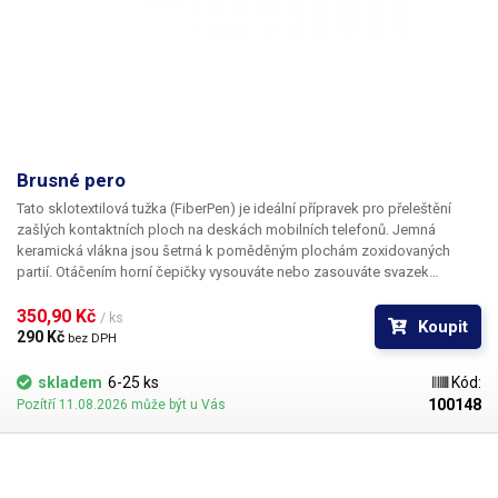
Brusné pero
Tato sklotextilová tužka (FiberPen) je ideální přípravek pro přeleštění
zašlých kontaktních ploch na deskách mobilních telefonů.
Jemná
keramická vlákna jsou šetrná k poměděným plochám zoxidovaných
partií. Otáčením horní čepičky vysouváte nebo zasouváte svazek
keramických vláken na potřebnou délku. Vhodné zejména pro opravu
zoxidovaných klávesnic telefonů. Pero může být dodáno v jiné barvě (dle
350,90 Kč 
/ ks
Koupit
aktuálních skladových zásob)
290 Kč 
bez DPH
skladem
6-25 ks
Kód:
100148
Pozítří 11.08.2026 může být u Vás