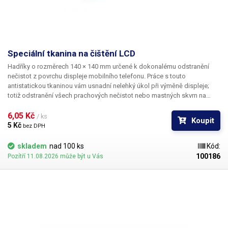
Speciální tkanina na čištění LCD
Hadříky o rozměrech 140 × 140 mm určené k dokonalému odstranění
nečistot z povrchu displeje mobilního telefonu. Práce s touto
antistatickou tkaninou vám usnadní nelehký úkol při výměně displeje;
totiž odstranění všech prachových nečistot nebo mastných skvrn na
povrchu LCD před konečným složením telefonu. S úspěchem můžete
tuto látku použít na čištění všech plastových povrchů od prachu a
6,05 Kč 
/ ks
Koupit
mastnoty jako je CD, DVD nebo průhledné části housingu telefonu před
5 Kč 
bez DPH
složením.
skladem
nad 100 ks
Kód:
100186
Pozítří 11.08.2026 může být u Vás