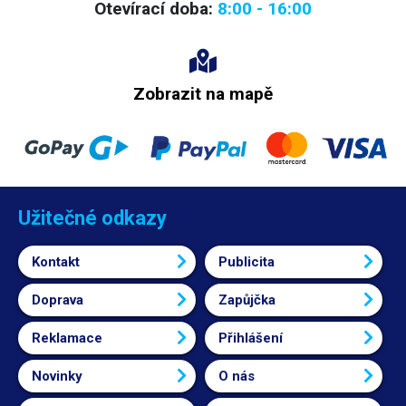
Otevírací doba:
8:00 - 16:00
Zobrazit na mapě
Užitečné odkazy
Kontakt
Publicita
Doprava
Zapůjčka
Reklamace
Přihlášení
Novinky
O nás