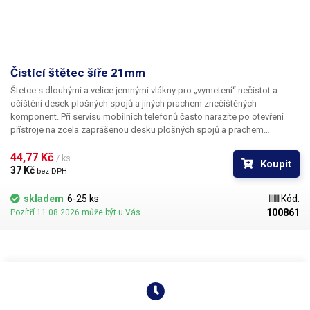
Čistící štětec šíře 21mm
Štetce s dlouhými a velice jemnými vlákny pro „vymetení“ nečistot a
očištění desek plošných spojů a jiných prachem znečištěných
komponent. Při servisu mobilních telefonů často narazíte po otevření
přístroje na zcela zaprášenou desku plošných spojů a prachem
zanesené otvory v krytu. Zejména zvukovody k mikrofonu a
reproduktoru… Popisovaný čistící nástroj vám pomůže zbavit díly
44,77 Kč 
/ ks
Koupit
nečistot. K dispozici jsou štetce v několika šířkách a to 28, 21, 12, 11 a
37 Kč 
bez DPH
10mm.
skladem
6-25 ks
Kód:
100861
Pozítří 11.08.2026 může být u Vás