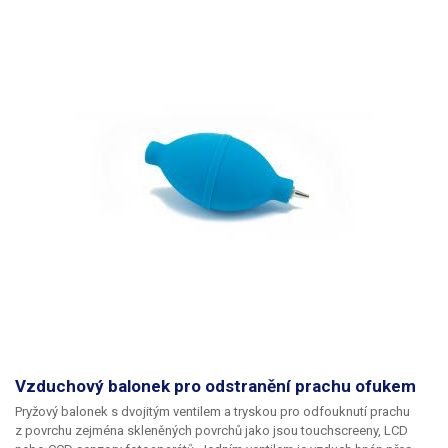
Vzduchový balonek pro odstranění prachu ofukem
Pryžový balonek s dvojitým ventilem a tryskou pro odfouknutí prachu
z povrchu zejména skleněných povrchů jako jsou touchscreeny, LCD