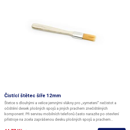
Čistící štětec šíře 12mm
Štetce s dlouhými a velice jemnými vlákny pro „vymetení“ nečistot a
očištění desek plošných spojů a jiných prachem znečištěných
komponent. Při servisu mobilních telefonů často narazíte po otevření
přístroje na zcela zaprášenou desku plošných spojů a prachem
zanesené otvory v krytu. Zejména zvukovody k mikrofonu a