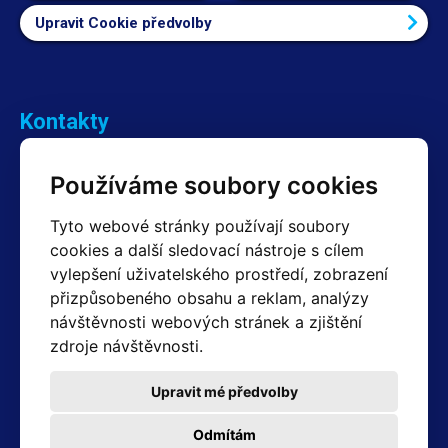
Upravit Cookie předvolby
Kontakty
Obchodní oddělení Reklamace
Používáme soubory cookies
+420 603 357 606 +420 605 234 204
info@hotair.cz
Tyto webové stránky používají soubory
Fakturační a expediční oddělení
cookies a další sledovací nástroje s cílem
+420 605 259 759
vylepšení uživatelského prostředí, zobrazení
(Po–Pá: 7:30 – 15:00)
přizpůsobeného obsahu a reklam, analýzy
Technické oddělení
návštěvnosti webových stránek a zjištění
+420 603 355 085
(Po–Pá: 8:00 – 16:00)
zdroje návštěvnosti.
servis@hotair.cz
Výdej zboží (Ostrava): Po-Pá: 8:00 - 16:00
Upravit mé předvolby
Platba jen v hotovosti
Odmítám