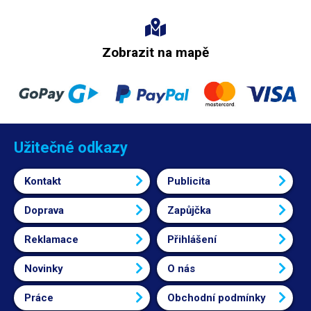
Zobrazit na mapě
Užitečné odkazy
Kontakt
Publicita
Doprava
Zapůjčka
Reklamace
Přihlášení
Novinky
O nás
Práce
Obchodní podmínky