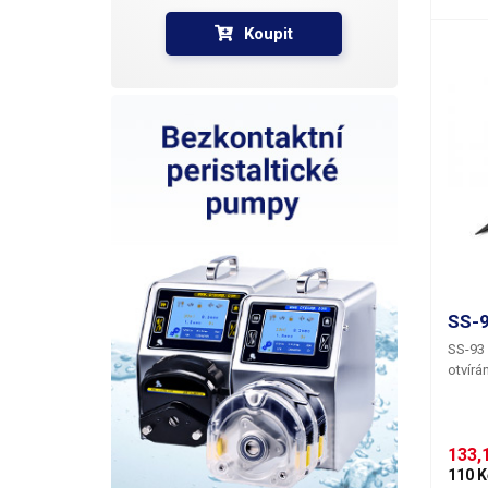
Koupit
SS-9
SS-93 
otvírá
133,1
110 K