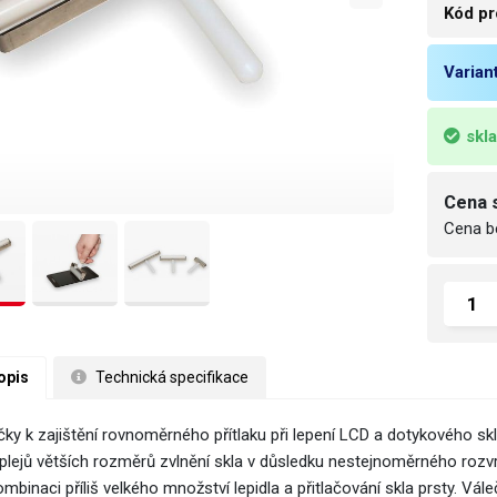
Kód pr
Varian
skl
Cena 
Cena b
opis
 Technická specifikace
čky k zajištění rovnoměrného přítlaku při lepení LCD a dotykového skl
splejů větších rozměrů zvlnění skla v důsledku nestejnoměrného rozvr
ombinaci příliš velkého množství lepidla a přitlačování skla prsty. V