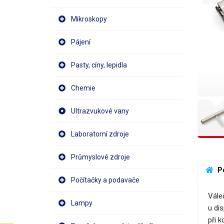
Mikroskopy
Pájení
Pasty, cíny, lepidla
Chemie
Ultrazvukové vany
Laboratorní zdroje
Průmyslové zdroje
 P
Počítačky a podavače
Vále
Lampy
u di
při k