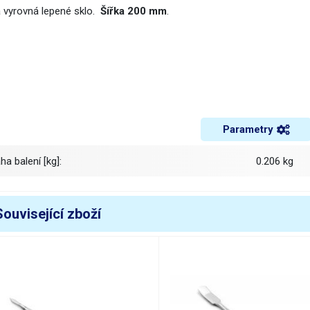
a vyrovná lepené sklo.
Šířka 200 mm
.
Parametry
áha balení [kg]:
0.206 kg
Související zboží