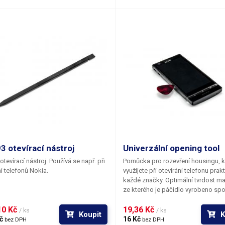
3 otevírací nástroj
Univerzální opening tool
otevírací nástroj. Používá se např. při
Pomůcka pro rozevření housingu, k
ní telefonů Nokia.
využijete při otevírání telefonu prak
každé značky. Optimální tvrdost mat
ze kterého je páčidlo vyrobeno spo
s velmi malou tloušťkou z něj činí
0 Kč 
vhodnější a účinnější nástroj než
19,36 Kč 
/ ks
/ ks
Koupit
K
šroubováky či jiná kovová páčidla
č 
16 Kč 
bez DPH
bez DPH