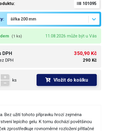
oduktu:
101095
ty:
adem
11.08.2026 může být u Vás
(1 ks)
350,90 Kč
s DPH
ez DPH
290 Kč
Vložit do košíku
ks
a. Bez užití tohoto přípravku hrozí zejména
stvení lepícího gelu. K tomu dochází povětšinou
áleček zprostředkuje rovnoměrné rozložení přítlačné