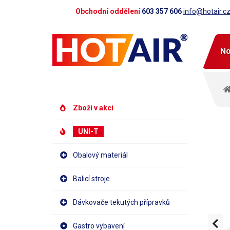
Obchodní oddělení
603 357 606
info@hotair.c
No
Zboží v akci
UNI-T
Obalový materiál
Balicí stroje
Dávkovače tekutých přípravků
Gastro vybavení