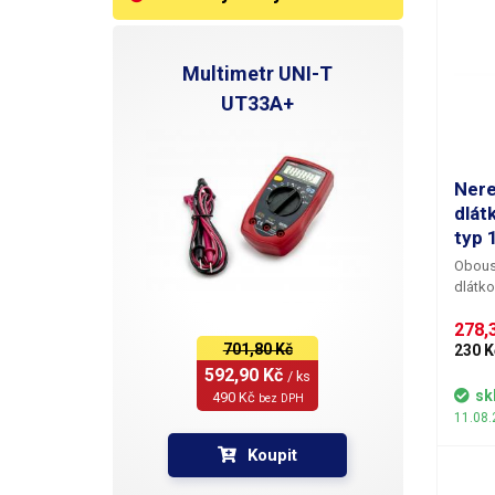
Multimetr UNI-T
UT33A+
Nere
dlát
typ 
Oboust
dlátko
jemnou
278,3
housin
701,80 Kč
disple
230 K
kabelů
592,90 Kč 
/ ks
cínem 
sk
490 Kč 
bez DPH
elektr
11.08.
SMD při r
Koupit
uplatn
práci 