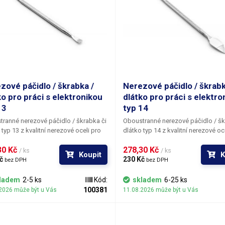
zové páčidlo / škrabka /
Nerezové páčidlo / škrabk
ko pro práci s elektronikou
dlátko pro práci s elektro
13
typ 14
ranné nerezové páčidlo / škrabka či
Oboustranné nerezové páčidlo / šk
typ 13 z kvalitní nerezové oceli pro
dlátko typ 14
z kvalitní nerezové oc
 práci s elektronikou - k otevírání
jemnou práci s elektronikou - k otev
0 Kč 
278,30 Kč 
gů telefonů a šasi zařízení, opravy
housingů telefonů a šasi zařízení, 
/ ks
/ ks
Koupit
K
jů - touchscreenů, podebírání flex
č 
displejů - touchscreenů, podebírání
230 Kč 
bez DPH
bez DPH
, konektorů, součástek, k vyčištění
kabelů, konektorů a součástek, k a
ucpaných děr v PCB při opravách
flux past, pozicování SMD při rewo
ladem
2-5 ks
Kód:
skladem
6-25 ks
oniky, k aplikaci flux past, pozicování
apod. Nástroj najde uplatnění také v jiných
100381
2026 může být u Vás
11.08.2026 může být u Vás
eworku apod. Nástroj najde
odvětvích, např. pro práci s jemnou
ění také v jiných odvětvích, např. pro
mechanikou - hodinářství, zlatnictví,
s jemnou mechanikou - hodinářství,
také pro modeláře a kutily. Vhodné