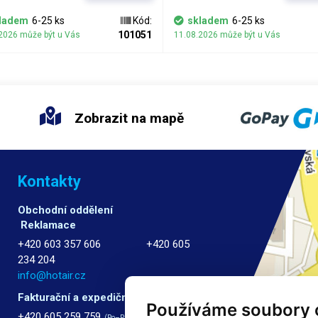
nehty.
ladem
6-25 ks
Kód:
skladem
6-25 ks
101051
2026 může být u Vás
11.08.2026 může být u Vás
Zobrazit na mapě
Kontakty
Obchodní oddělení
Reklamace
+420 603 357 606 +420 605
234 204
info@hotair.cz
Fakturační a expediční oddělení
Používáme soubory 
+420 605 259 759
(Po–Pá: 7:30 – 15:00)