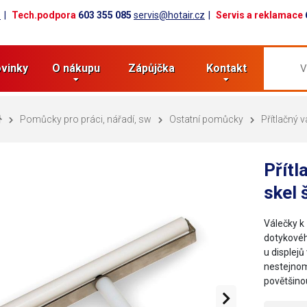
z
Tech.podpora
603 355 085
servis@hotair.cz
Servis a reklamace
vinky
O nákupu
Zápůjčka
Kontakt
Pomůcky pro práci, nářadí, sw
Ostatní pomůcky
Přítlačný 
Přítl
skel 
Válečky k 
dotykovéh
u displejů
nestejnom
povětšinou