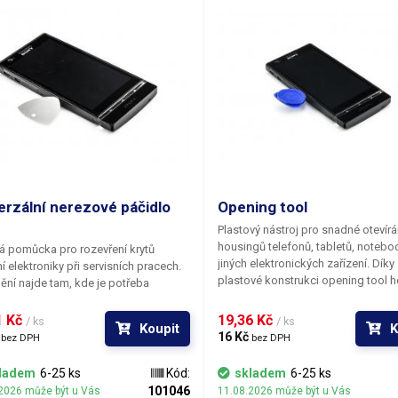
tví, ideální také pro modeláře a kutily.
aplikaci i odstraňování lepidel, past
 pro aplikaci i odstraňování lepidel,
a další aplikace, kde najdou uplatn
tmelů, a další aplikace, kde najdou
jemné nástroje. Vhodné pro práci 
ění jemné nástroje. Vhodné pro práci
mikroskopem. Materiál: nerez ocel,
pem. Materiál: nerez ocel,
nemagnetická (možno zmagnetizov
netická (možno zmagnetizovat)
Délka: 170mm
: 166mm
erzální nerezové páčidlo
Opening tool
1
Plastový nástroj pro snadné otevírá
housingů telefonů, tabletů, notebo
 pomůcka pro rozevření krytů
jiných elektronických zařízení. Díky
í elektroniky při servisních pracech.
plastové konstrukci opening tool 
ění najde tam, kde je potřeba
neodře. Různé barvy - dle skladový
páčení dílů housingu větší sílu než je
zásob. 1ks
o přenést páčidlo plastové. Byť je
 Kč 
19,36 Kč 
/ ks
/ ks
Koupit
K
ka trsátka pouhých 0,27 mm,
 
16 Kč 
bez DPH
bez DPH
žete se o něj. Hrany jsou dokonale
ny tak, aby plnilo svůj účel -
ladem
6-25 ks
Kód:
skladem
6-25 ks
bat, neřezat, ale páčit.
101046
2026 může být u Vás
11.08.2026 může být u Vás