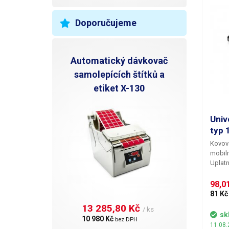
zlatnic
Vhodné
past, 
Doporučujeme
uplatn
pod mikrosko
nemag
Délka
Automatický dávkovač
samolepících štítků a
etiket X-130
Univ
typ 
Kovová
mobiln
Uplatn
na roz
schopn
98,01
tloušť
81 Kč
nepoře
13 285,80 Kč 
/ ks
zaoble
sk
10 980 Kč 
bez DPH
neškrá
11.08.