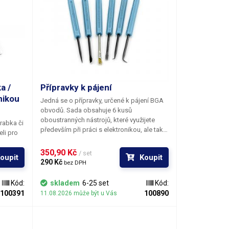
a /
Přípravky k pájení
nikou
Jedná se o přípravky, určené k pájení BGA
obvodů. Sada obsahuje 6 kusů
oboustranných nástrojů, které využijete
rabka či
především při práci s elektronikou, ale také
eli pro
v jiných aplikacích, kde se pracuje s jemnou
írání
mechanikou.
Sada obsahuje
: jehly, kovové
350,90 Kč 
opravy
/ set
oupit
Koupit
štětečky, háčky, hroty o ruzném zakončení
 flex
290 Kč 
bez DPH
plikaci
rku
Kód:
skladem
6-25 set
Kód:
100391
100890
11.08.2026 může být u Vás
 ideální
 pro