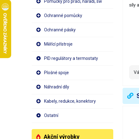
Pomůcky pro práci, nářadí, sw
síly 
Ochranné pomůcky
Ochranné pásky
Měřící přístroje
PID regulátory a termostaty
V
Plošné spoje
Náhradní díly
Kabely, redukce, konektory
Ostatní
Akční výrobky