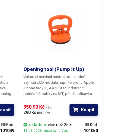
, tmelů,
ění
pod
at)
Opening tool (Pump It Up)
ní
Vakuový servisní nástroj pro snadné
oků a
sejmutí LCD modulu např. telefonu Apple
 své
iPhone řady 3 , 4 a 5. Stačí odstranit
housing
patřičné šroubky na MT, přiložit přísavku
ch
na sklo a secvaknout uši k sobě. Velká
gumová styčná plocha přísavky zajistí
350,90 Kč 
/ ks
oupit
Koupit
pevné spojení se sklem a umožní její
290 Kč 
bez DPH
snadné odlepení od šasi telefonu. Odpadá
zdlouhavé a pracné páčení přes hranu
Kód:
skladem
více než 25 ks
Kód:
housingu; navíc je minimalizováno
101049
101050
11.08.2026 může být u Vás