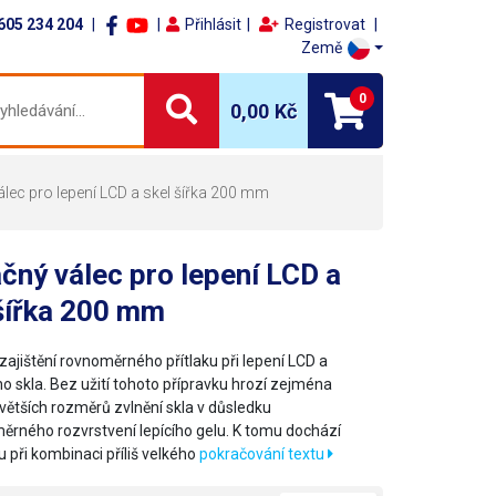
605 234 204
Přihlásit
Registrovat
Země
0
0,00 Kč
válec pro lepení LCD a skel šířka 200 mm
ačný válec pro lepení LCD a
šířka 200 mm
zajištění rovnoměrného přítlaku při lepení LCD a
o skla. Bez užití tohoto přípravku hrozí zejména
 větších rozměrů zvlnění skla v důsledku
ěrného rozvrstvení lepícího gelu. K tomu dochází
 při kombinaci příliš velkého
pokračování textu