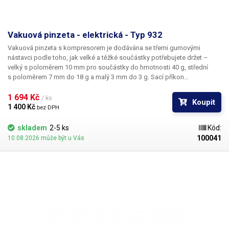
Vakuová pinzeta - elektrická - Typ 932
Vakuová pinzeta s kompresorem je dodávána se třemi gumovými
nástavci podle toho, jak velké a těžké součástky potřebujete držet –
velký s poloměrem 10 mm pro součástky do hmotnosti 40 g, střední
s poloměrem 7 mm do 18 g a malý 3 mm do 3 g. Sací příkon
kompresoru je 20 – 25W. Na boku přístroje je úchytka pro odložení
sacího pera.
1 694 Kč 
/ ks
Koupit
1 400 Kč 
bez DPH
skladem
2-5 ks
Kód:
100041
10.08.2026 může být u Vás