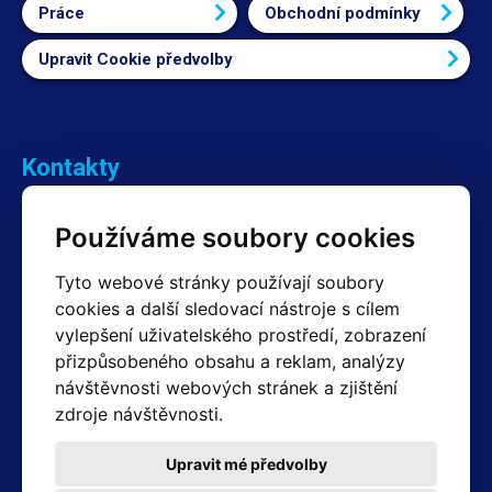
Práce
Obchodní podmínky
Upravit Cookie předvolby
Kontakty
Obchodní oddělení Reklamace
Používáme soubory cookies
+420 603 357 606 +420 605 234 204
info@hotair.cz
Tyto webové stránky používají soubory
Fakturační a expediční oddělení
cookies a další sledovací nástroje s cílem
+420 605 259 759
vylepšení uživatelského prostředí, zobrazení
(Po–Pá: 7:30 – 15:00)
přizpůsobeného obsahu a reklam, analýzy
Technické oddělení
návštěvnosti webových stránek a zjištění
+420 603 355 085
(Po–Pá: 8:00 – 16:00)
zdroje návštěvnosti.
servis@hotair.cz
Výdej zboží (Ostrava): Po-Pá: 8:00 - 16:00
Upravit mé předvolby
Platba jen v hotovosti