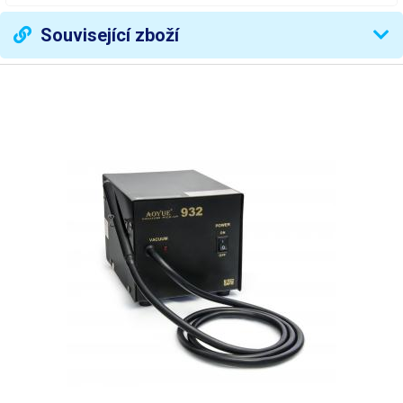
Šířka
9 mm
Související zboží
Šířka špičky
0.6 mm
Zakončení
zahnutá špičatá
Váha balení [kg]:
0.028 kg