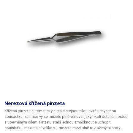
Nerezová křížená pinzeta
Křížená pinzeta automaticky a stále stejnou silou svírá uchycenou
součástku, zatímco vy se můžete plně věnovat jakýmkoli detailům práce
s upevněným dílem. Pinzetu stačí jednou zmáčknout a uchopit
součástku; maximální velikost - mezera mezi plně roztaženými hroty