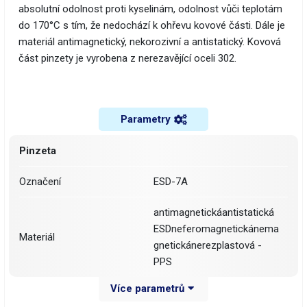
absolutní odolnost proti kyselinám, odolnost vůči teplotám
do 170°C s tím, že nedochází k ohřevu kovové části. Dále je
materiál antimagnetický, nekorozivní a antistatický. Kovová
část pinzety je vyrobena z nerezavějící oceli 302.
Parametry
Pinzeta
Označení
ESD-7A
antimagnetickáantistatická
ESDneferomagnetickánema
Materiál
gnetickánerezplastová -
PPS
Více parametrů
Délka pinzety
130 mm