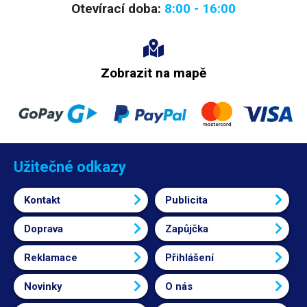
Otevírací doba:
8:00 - 16:00
Zobrazit na mapě
Užitečné odkazy
Kontakt
Publicita
Doprava
Zapůjčka
Reklamace
Přihlášení
Novinky
O nás