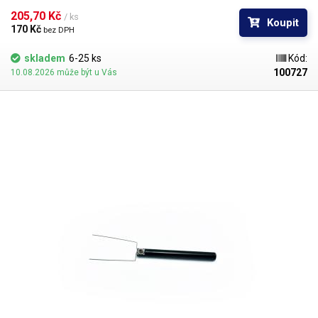
pinzety je 16 mm. Materiál je antikorozivní a antimagnetický.
205,70 Kč 
/ ks
Koupit
170 Kč 
bez DPH
skladem
6-25 ks
Kód:
100727
10.08.2026 může být u Vás