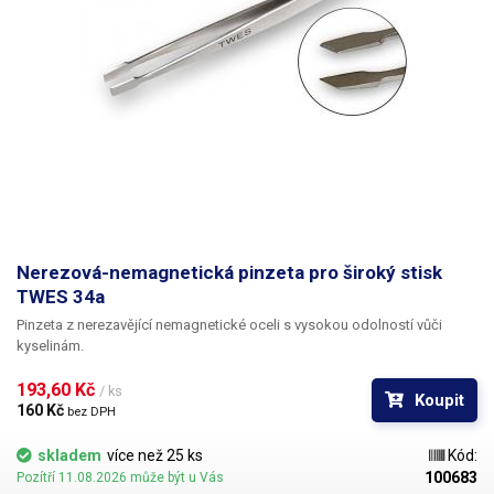
Nerezová-nemagnetická pinzeta pro široký stisk
TWES 34a
Pinzeta z nerezavějící nemagnetické oceli s vysokou odolností vůči
kyselinám.
193,60 Kč 
/ ks
Koupit
160 Kč 
bez DPH
skladem
více než 25 ks
Kód:
100683
Pozítří 11.08.2026 může být u Vás