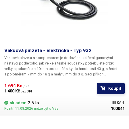
Vakuová pinzeta - elektrická - Typ 932
Vakuová pinzeta s kompresorem je dodávána se třemi gumovými
nástavci podle toho, jak velké a těžké součástky potřebujete držet –
velký s poloměrem 10 mm pro součástky do hmotnosti 40 g, střední
s poloměrem 7 mm do 18 g a malý 3 mm do 3 g. Sací příkon
kompresoru je 20 – 25W. Na boku přístroje je úchytka pro odložení
sacího pera.
1 694 Kč 
/ ks
Koupit
1 400 Kč 
bez DPH
skladem
2-5 ks
Kód:
100041
Pozítří 11.08.2026 může být u Vás