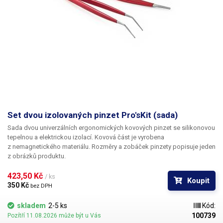
Set dvou izolovaných pinzet Pro'sKit (sada)
Sada dvou univerzálních ergonomických kovových pinzet se silikonovou
tepelnou a elektrickou izolací. Kovová část je vyrobena
z nemagnetického materiálu. Rozměry a zobáček pinzety popisuje jeden
z obrázků produktu.
423,50 Kč 
/ ks
Koupit
350 Kč 
bez DPH
skladem
2-5 ks
Kód:
100739
Pozítří 11.08.2026 může být u Vás