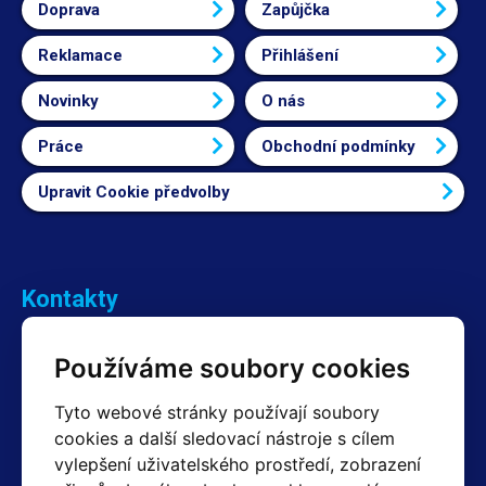
Doprava
Zapůjčka
Reklamace
Přihlášení
Novinky
O nás
Práce
Obchodní podmínky
Upravit Cookie předvolby
Kontakty
Obchodní oddělení Reklamace
Používáme soubory cookies
+420 603 357 606 +420 605 234 204
info@hotair.cz
Tyto webové stránky používají soubory
Fakturační a expediční oddělení
cookies a další sledovací nástroje s cílem
+420 605 259 759
vylepšení uživatelského prostředí, zobrazení
(Po–Pá: 7:30 – 15:00)