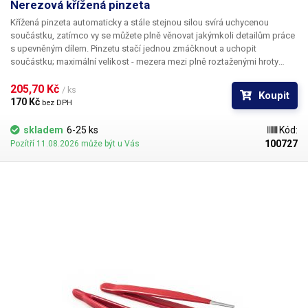
Nerezová křížená pinzeta
Křížená pinzeta automaticky a stále stejnou silou svírá uchycenou
součástku, zatímco vy se můžete plně věnovat jakýmkoli detailům práce
s upevněným dílem. Pinzetu stačí jednou zmáčknout a uchopit
součástku; maximální velikost - mezera mezi plně roztaženými hroty
pinzety je 16 mm. Materiál je antikorozivní a antimagnetický.
205,70 Kč 
/ ks
Koupit
170 Kč 
bez DPH
skladem
6-25 ks
Kód:
100727
Pozítří 11.08.2026 může být u Vás