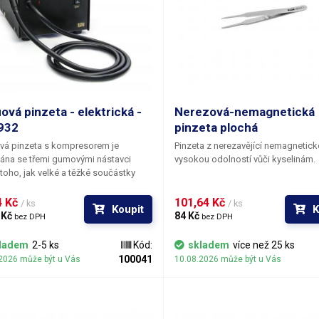
áha balení [kg]:
0.022 kg
ová pinzeta - elektrická -
Nerezová-nemagnetická
932
pinzeta plochá
vá pinzeta s kompresorem je
Pinzeta z nerezavějící nemagnetické
ána se třemi gumovými nástavci
vysokou odolností vůči kyselinám.
toho, jak velké a těžké součástky
ujete držet – velký s poloměrem 10
o součástky do hmotnosti 40 g,
 Kč 
101,64 Kč 
/ ks
/ ks
Koupit
K
í s poloměrem 7 mm do 18 g a malý
 Kč 
84 Kč 
bez DPH
bez DPH
o 3 g. Sací příkon kompresoru je 20
 Na boku přístroje je úchytka pro
ladem
2-5 ks
Kód:
skladem
více než 25 ks
ní sacího pera.
100041
2026 může být u Vás
10.08.2026 může být u Vás