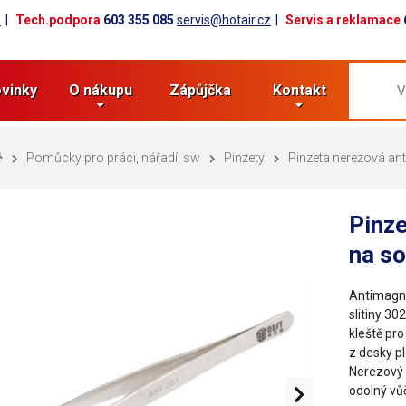
z
Tech.podpora
603 355 085
servis@hotair.cz
Servis a reklamace
vinky
O nákupu
Zápůjčka
Kontakt
Pomůcky pro práci, nářadí, sw
Pinzety
Pinzeta nerezová an
Pinz
na s
Antimagne
slitiny 30
kleště pro
z desky p
Nerezový m
odolný vů