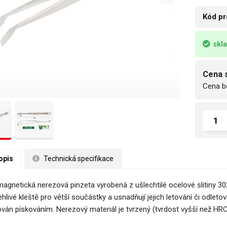
Kód pr
skl
Cena 
Cena b
opis
 Technická specifikace
magnetická nerezová pinzeta vyrobená z ušlechtilé ocelové slitiny 302
hlivé kleště pro větší součástky a usnadňují jejich letování či odleto
ván pískováním. Nerezový materiál je tvrzený (tvrdost vyšší než HRC4