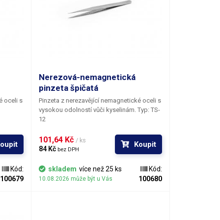
Nerezová-nemagnetická
pinzeta špičatá
 oceli s
Pinzeta z nerezavějící nemagnetické oceli s
vysokou odolností vůči kyselinám. Typ: TS-
12
101,64 Kč 
/ ks
oupit
Koupit
84 Kč 
bez DPH
Kód:
skladem
více než 25 ks
Kód:
100679
100680
10.08.2026 může být u Vás