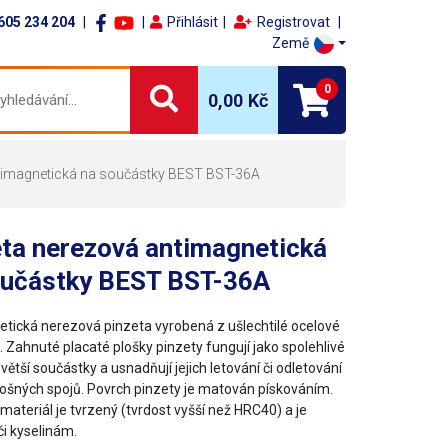
605 234 204
Přihlásit
Registrovat
Země
0
0,00 Kč
timagnetická na součástky BEST BST-36A
eta nerezová antimagnetická
oučástky BEST BST-36A
tická nerezová pinzeta vyrobená z ušlechtilé ocelové
2. Zahnuté placaté plošky pinzety fungují jako spolehlivé
 větší součástky a usnadňují jejich letování či odletování
lošných spojů. Povrch pinzety je matován pískováním.
ateriál je tvrzený (tvrdost vyšší než HRC40) a je
či kyselinám.