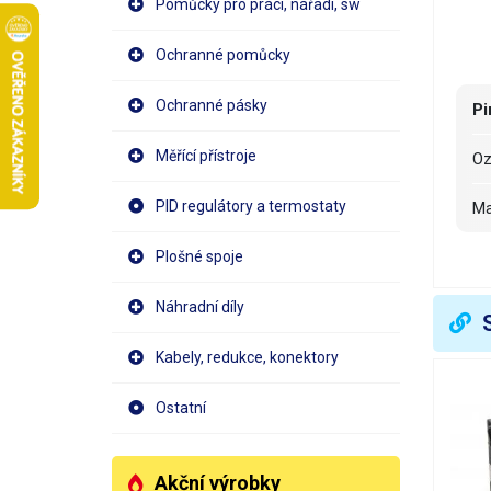
Pomůcky pro práci, nářadí, sw
Ochranné pomůcky
Ochranné pásky
Pi
Měřící přístroje
O
PID regulátory a termostaty
M
D
Plošné spoje
Š
Náhradní díly
Š
Kabely, redukce, konektory
Z
Ostatní
H
Akční výrobky