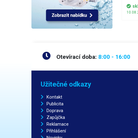
antima
sk
10.08.
Otevírací doba:
8:00 - 16:00
Užitečné odkazy
Kontakt
Publicita
Doprava
Zapůjčka
Reklamace
Přihlášení
Novinky