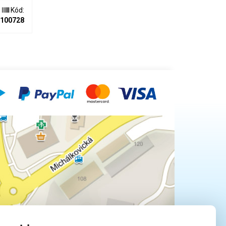
Kód:
100728