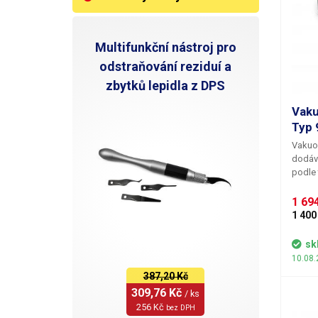
V
Multifunkční nástroj pro
odstraňování reziduí a
zbytků lepidla z DPS
Vaku
Typ 
Vakuo
dodáv
podle 
potřeb
mm pr
1 694
středn
1 400
3 mm d
– 25W.
sk
odlože
10.08.
387,20 Kč
309,76 Kč 
/ ks
256 Kč 
bez DPH