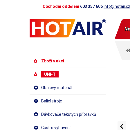
Obchodní oddělení
603 357 606
info@hotair.c
No
Zboží v akci
UNI-T
Obalový materiál
Balicí stroje
Dávkovače tekutých přípravků
Gastro vybavení