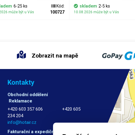
gnetický.
ladem
6-25 ks
Kód:
skladem
2-5 ks
100727
2026 může být u Vás
10.08.2026 může být u Vás
Zobrazit na mapě
Kontakty
Obchodní oddělení
Reklamace
+420 603 357 606 +420 605
234 204
info@hotair.cz
Fakturační a expediční oddělení