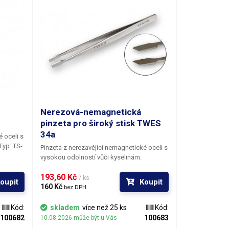
Nerezová-nemagnetická
pinzeta pro široký stisk TWES
34a
 oceli s
Pinzeta z nerezavějící nemagnetické oceli s
vysokou odolností vůči kyselinám.
193,60 Kč 
/ ks
oupit
Koupit
160 Kč 
bez DPH
Kód:
skladem
více než 25 ks
Kód:
100682
100683
10.08.2026 může být u Vás