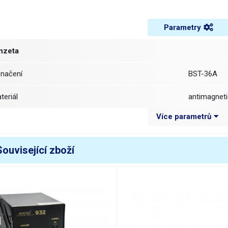
Parametry
nzeta
značení
BST-36A
ateriál
antimagnet
Více parametrů
élka pinzety
118 mm
ířka
9.5 mm
Související zboží
ířka špičky
6 mm
akončení
zahnutá pla
motnost
0.022 kg