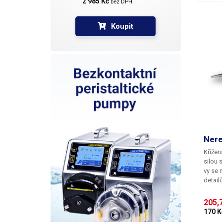
2 985 Kč 
bez DPH
Koupit
Nere
Křížen
silou 
vy se 
detail
stačí 
součás
205,7
mezi p
170 K
mm. Ma