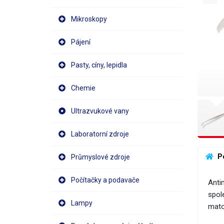
Mikroskopy
Pájení
Pasty, cíny, lepidla
Chemie
Ultrazvukové vany
Laboratorní zdroje
 P
Průmyslové zdroje
Počítačky a podavače
Anti
spole
Lampy
mato