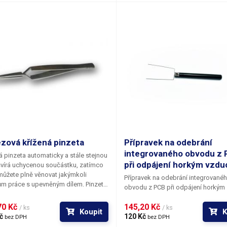
zová křížená pinzeta
Přípravek na odebrání
integrovaného obvodu z
á pinzeta automaticky a stále stejnou
při odpájení horkým vzd
svírá uchycenou součástku, zatímco
můžete plně věnovat jakýmkoli
Přípravek na odebrání integrované
ům práce s upevněným dílem. Pinzetu
obvodu z PCB při odpájení horkým
jednou zmáčknout a uchopit
vzduchem.
tku; maximální velikost - mezera
0 Kč 
145,20 Kč 
/ ks
/ ks
Koupit
K
lně roztaženými hroty pinzety je 16
č 
120 Kč 
bez DPH
bez DPH
teriál je antikorozivní a