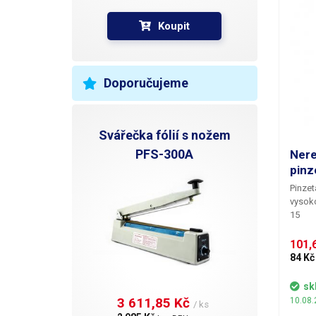
Koupit
Doporučujeme
Svářečka fólií s nožem
PFS-300A
Ner
pinz
Pinzet
vysokou
15
101,6
84 Kč
sk
3 611,85 Kč 
10.08.
/ ks