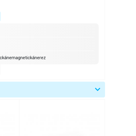
ickánemagnetickánerez
catá