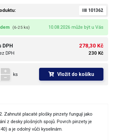
oduktu:
101362
adem
10.08.2026 může být u Vás
(6-25 ks)
278,30 Kč
s DPH
ez DPH
230 Kč
Vložit do košíku
ks
. Zahnuté placaté plošky pinzety fungují jako
vání z desky plošných spojů. Povrch pinzety je
0) a je odolný vůči kyselinám.