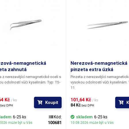
ezová-nemagnetická
Nerezová-nemagnetická
eta zahnutá
pinzeta extra úzká
a z nerezavějící nemagnetické oceli s
Pinzeta z nerezavějící nemagnetické
 odolností vůči kyselinám. Typ: TS-
vysokou odolností vůči kyselinám. Typ: TS-
11
4 Kč 
101,64 Kč 
/ ks
/ ks
Koupit
K
 
84 Kč 
bez DPH
bez DPH
ladem
6-25 ks
Kód:
skladem
6-25 ks
100681
2026 může být u Vás
10.08.2026 může být u Vás