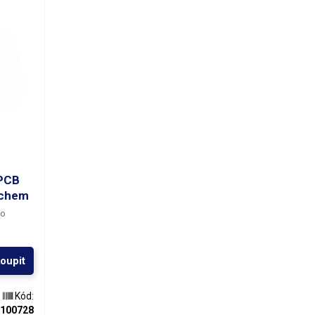
 PCB
uchem
ho
oupit
Kód:
100728