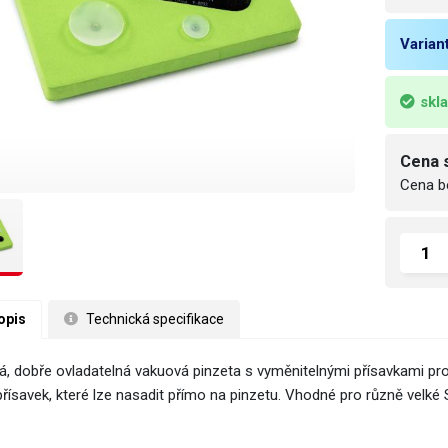
Varian
skl
Cena 
Cena b
opis
 Technická specifikace
á, dobře ovladatelná vakuová pinzeta s vyměnitelnými přísavkami pro
 přísavek, které lze nasadit přímo na pinzetu. Vhodné pro různě velk