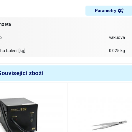
Parametry
nzeta
yp
vakuová
áha balení [kg]:
0.025 kg
Související zboží