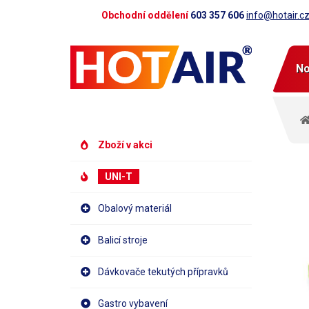
Obchodní oddělení
603 357 606
info@hotair.c
No
Zboží v akci
UNI-T
Obalový materiál
Balicí stroje
Dávkovače tekutých přípravků
Gastro vybavení