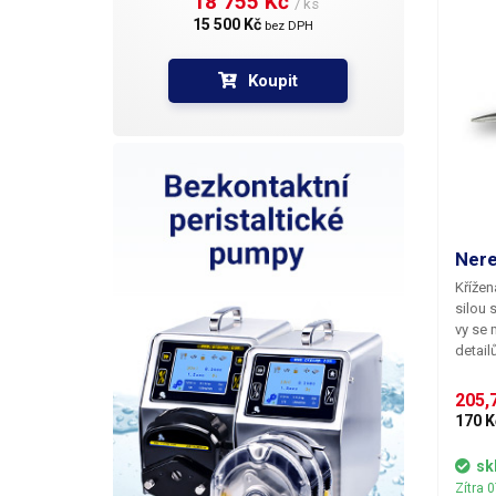
18 755 Kč 
/ ks
15 500 Kč 
bez DPH
Koupit
Nere
Křížen
silou 
vy se 
detail
stačí 
součás
205,7
mezi p
170 K
mm. Ma
antima
sk
Zítra 