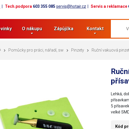
z
Tech.podpora
603 355 085
servis@hotair.cz
Servis a reklamace
vinky
O nákupu
Zápůjčka
Kontakt
Pomůcky pro práci, nářadí, sw
Pinzety
Ruční vakuová pinze
Ruční
přísa
Lehká, do
přísavkam
5 přísave
velké SMD
Kód pr