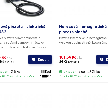
ová pinzeta - elektrická -
Nerezová-nemagnetická
932
pinzeta plochá
vá pinzeta s kompresorem je
Pinzeta z nerezavějící nemagnetické
ána se třemi gumovými nástavci
vysokou odolností vůči kyselinám.
toho, jak velké a těžké součástky
ujete držet – velký s poloměrem 10
o součástky do hmotnosti 40 g,
 Kč 
101,64 Kč 
/ ks
/ ks
Koupit
K
í s poloměrem 7 mm do 18 g a malý
 Kč 
84 Kč 
bez DPH
bez DPH
o 3 g. Sací příkon kompresoru je 20
 Na boku přístroje je úchytka pro
ladem
2-5 ks
Kód:
skladem
více než 25 ks
ní sacího pera.
100041
07.08.2026 může být u Vás
Zítra 07.08.2026 může být u Vás