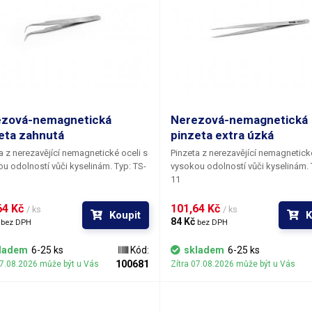
ezová-nemagnetická
Nerezová-nemagnetická
eta zahnutá
pinzeta extra úzká
a z nerezavějící nemagnetické oceli s
Pinzeta z nerezavějící nemagnetické
 odolností vůči kyselinám. Typ: TS-
vysokou odolností vůči kyselinám. Typ: TS-
11
4 Kč 
101,64 Kč 
/ ks
/ ks
Koupit
K
 
84 Kč 
bez DPH
bez DPH
ladem
6-25 ks
Kód:
skladem
6-25 ks
100681
07.08.2026 může být u Vás
Zítra 07.08.2026 může být u Vás