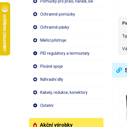
Pomůcky pro práci, nářadí, sw
Ochranné pomůcky
Pi
Ochranné pásky
T
Měřící přístroje
V
PID regulátory a termostaty
Plošné spoje
Náhradní díly
Kabely, redukce, konektory
Ostatní
Akční výrobky