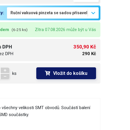
ty:
adem
Zítra 07.08.2026 může být u Vás
(6-25 ks)
350,90 Kč
s DPH
ez DPH
290 Kč
Vložit do košíku
ks
 všechny velikosti SMT obvodů. Součástí balení
é SMD součástky.