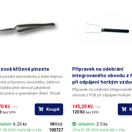
zová křížená pinzeta
Přípravek na odebrání
integrovaného obvodu z
á pinzeta automaticky a stále stejnou
při odpájení horkým vzd
svírá uchycenou součástku, zatímco
můžete plně věnovat jakýmkoli
Přípravek na odebrání integrované
ům práce s upevněným dílem. Pinzetu
obvodu z PCB při odpájení horkým
jednou zmáčknout a uchopit
vzduchem.
tku; maximální velikost - mezera
0 Kč 
145,20 Kč 
/ ks
/ ks
Koupit
K
lně roztaženými hroty pinzety je 16
č 
120 Kč 
bez DPH
bez DPH
teriál je antikorozivní a
gnetický.
ladem
6-25 ks
Kód:
skladem
2-5 ks
100727
07.08.2026 může být u Vás
Zítra 07.08.2026 může být u Vás