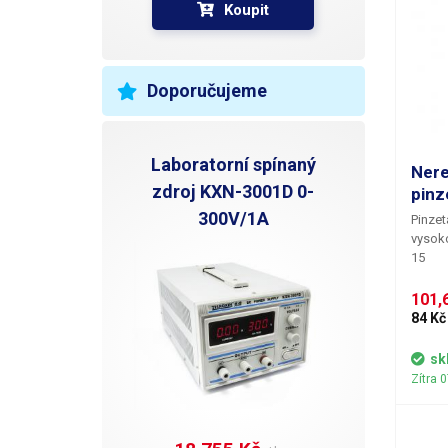
Koupit
Doporučujeme
Laboratorní spínaný
Ner
zdroj KXN-3001D 0-
pinz
300V/1A
Pinzet
vysokou
15
101,6
84 Kč
sk
Zítra 