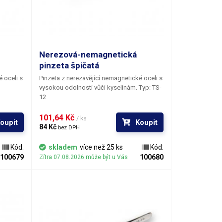
Nerezová-nemagnetická
pinzeta špičatá
 oceli s
Pinzeta z nerezavějící nemagnetické oceli s
vysokou odolností vůči kyselinám. Typ: TS-
12
101,64 Kč 
/ ks
oupit
Koupit
84 Kč 
bez DPH
Kód:
skladem
více než 25 ks
Kód:
100679
100680
Zítra 07.08.2026 může být u Vás