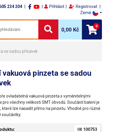
605 234 204
Přihlásit
Registrovat
Země
0
0,00 Kč
ta se sadou přísavek
 vakuová pinzeta se sadou
vek
bře ovladatelná vakuová pinzeta s vyměnitelnými
i pro všechny velikosti SMT obvodů. Součástí balení je
k, které lze nasadit přímo na pinzetu. Vhodné pro různě
 součástky.
oduktu:
100753