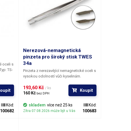
Nerezová-nemagnetická
pinzeta pro široký stisk TWES
34a
 oceli s
Pinzeta z nerezavějící nemagnetické oceli s
vysokou odolností vůči kyselinám.
193,60 Kč 
/ ks
oupit
Koupit
160 Kč 
bez DPH
Kód:
skladem
více než 25 ks
Kód:
100682
100683
Zítra 07.08.2026 může být u Vás