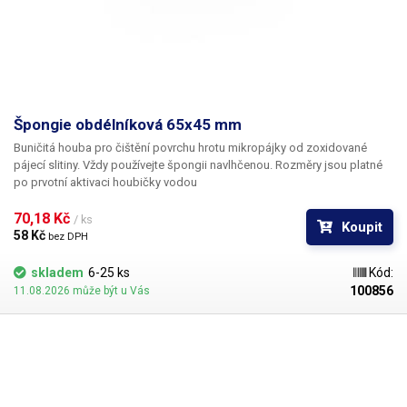
Špongie obdélníková 65x45 mm
Buničitá houba pro čištění povrchu hrotu mikropájky od zoxidované
pájecí slitiny. Vždy používejte špongii navlhčenou. Rozměry jsou platné
po prvotní aktivaci houbičky vodou
70,18 Kč 
/ ks
Koupit
58 Kč 
bez DPH
skladem
6-25 ks
Kód:
100856
11.08.2026 může být u Vás