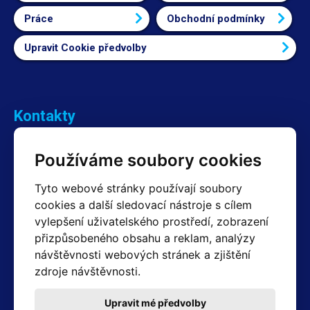
Práce
Obchodní podmínky
Upravit Cookie předvolby
Kontakty
Obchodní oddělení Reklamace
Používáme soubory cookies
+420 603 357 606 +420 605 234 204
info@hotair.cz
Tyto webové stránky používají soubory
Fakturační a expediční oddělení
cookies a další sledovací nástroje s cílem
+420 605 259 759
vylepšení uživatelského prostředí, zobrazení
(Po–Pá: 7:30 – 15:00)
přizpůsobeného obsahu a reklam, analýzy
Technické oddělení
návštěvnosti webových stránek a zjištění
+420 603 355 085
(Po–Pá: 8:00 – 16:00)
zdroje návštěvnosti.
servis@hotair.cz
Výdej zboží (Ostrava): Po-Pá: 8:00 - 16:00
Upravit mé předvolby