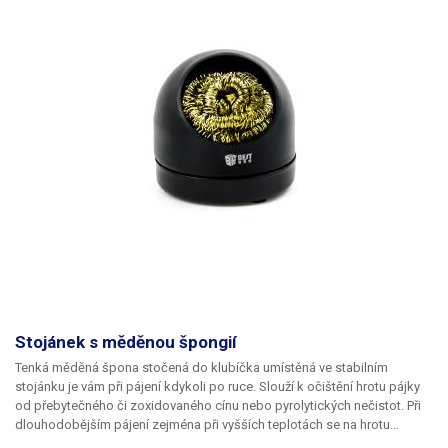
Stojánek s měděnou špongií
Tenká měděná špona stočená do klubíčka umístěná ve stabilním
stojánku je vám při pájení kdykoli po ruce. Slouží k očištění hrotu pájky
od přebytečného či zoxidovaného cínu nebo pyrolytických nečistot. Při
dlouhodobějším pájení zejména při vyšších teplotách se na hrotu
mikropájky hromadí zoxidovaná vrstva pájecí směsi. Navlhčená houba o