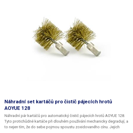
Náhradní set kartáčů pro čistič pájecích hrotů
AOYUE 128
Náhradní
pár
kartáčů pro automatický čistič pájecích hrotů AOYUE 128.
Tyto protichůdné kartáče při dlouhém používání mechanicky degradují, a
to nejen tím, že do sebe pojmou spoustu zoxidovaného cínu. Jejich
čistící schopnost se postupem času redukuje. Proto je vhodné je čas od