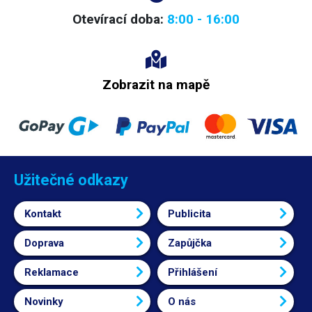
Otevírací doba:
8:00 - 16:00
Zobrazit na mapě
Užitečné odkazy
Kontakt
Publicita
Doprava
Zapůjčka
Reklamace
Přihlášení
Novinky
O nás