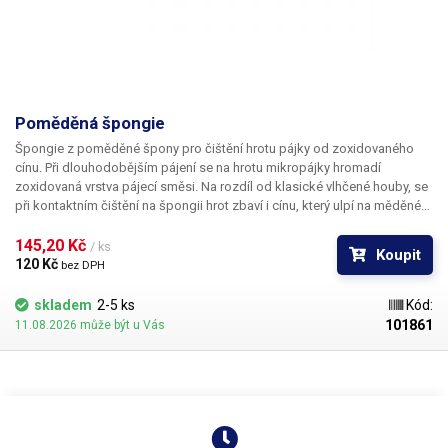
Poměděná špongie
Špongie z poměděné špony
pro čištění hrotu pájky od zoxidovaného
cínu. Při dlouhodobějším pájení se na hrotu mikropájky hromadí
zoxidovaná vrstva pájecí směsi. Na rozdíl od klasické vlhčené houby, se
při kontaktním čištění na špongii hrot zbaví i cínu, který ulpí na měděném
povrchu špony. Měděný povrch zajišťuje vynikající smáčivost; špongie
spolehlivě a rychle vyčistí hrot každé mikropájky. Špongie není
145,20 Kč 
/ ks
Koupit
celoměděná, neboť extrémní teplotní vodivost mědi by způsobovala
120 Kč 
bez DPH
odvod tepla z přiloženého hrotu pájky a tuhnutí cínu v místě čištění. Duše
je vyrobena z ocelové špony, jíž je poměděním povrchu propůjčena
skladem
2-5 ks
Kód:
výborná smáčivost. Materiál je feromagnetický. Ideální pro aplikace, kde
101861
11.08.2026 může být u Vás
je potřeba dlouhodobě pájet při vysokých teplotách.