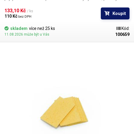
nuceni delší dobu pájet při vysokých teplotách, otírejte hrot do tohoto
mosazného chuchvalce – spolehlivě a rychle vyčistí hrot.
133,10 Kč 
Hmotnost:
30g
/ ks
Koupit
110 Kč 
bez DPH
skladem
více než 25 ks
Kód:
100659
11.08.2026 může být u Vás