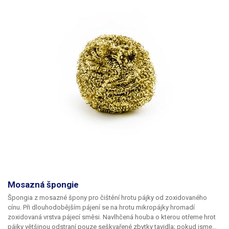
Mosazná špongie
Špongia z mosazné špony pro čištění hrotu pájky od zoxidovaného
cínu. Při dlouhodobějším pájení se na hrotu mikropájky hromadí
zoxidovaná vrstva pájecí směsi. Navlhčená houba o kterou otřeme hrot
pájky většinou odstraní pouze seškvařené zbytky tavidla; pokud jsme