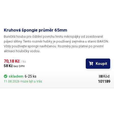
Kruhová špongie průměr 65mm
Buničitá houba pro čištění povrchu hrotu mikropájky od zoxidované
pájecí slitiny. Tento rozměr hubky je používaný zejména u stanic BAKON.
Vždy používejte spongii navlhčenou. Rozměry jsou platné po prvotní
aktivaci houbičky vodou.
70,18 Kč 
/ ks
Koupit
58 Kč 
bez DPH
skladem
6-25 ks
Kód:
101189
11.08.2026 může být u Vás