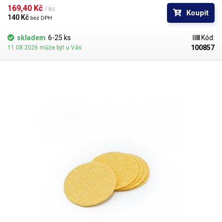
kterou otřeme hrot pájky většinou odstraní pouze seškvařené zbytky
169,40 Kč 
/ ks
Koupit
tavidla;
140 Kč 
bez DPH
skladem
6-25 ks
Kód:
100857
11.08.2026 může být u Vás