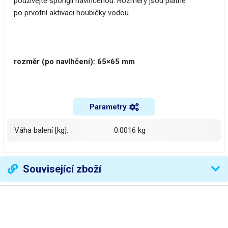
používejte spongii navlhčenou. Rozměry jsou platné
po prvotní aktivaci houbičky vodou.
rozměr (po navlhčení): 65×65 mm
Parametry
Váha balení [kg]:
0.0016 kg
Související zboží