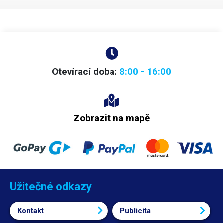
např. permanentním fixem, různými popisovači na CD, inkoustovým
(bombičkovým) perem a obyčejnou tužkou. Nelze popsat kuličkovou
propiskou. Štítky jsou voděodolné. Určeno pro vodiče
do maximálního
průměru 8mm
. Lze použít i pro větší průměry vodičů, je však třeba
počítat s menší pevností přilepení. Rozměry: 70 x 12mm Délka nosné
části (pásku): 30mm Množství: 500ks Barva: fialová
Otevírací doba:
8:00 - 16:00
Zobrazit na mapě
Užitečné odkazy
Kontakt
Publicita