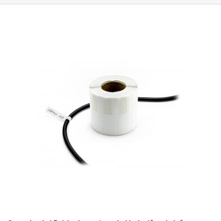
(bombičkovým) perem a obyčejnou tužkou. Nelze popsat kuličkovou
propiskou. Štítky jsou voděodolné. Určeno pro vodiče
do maximálního
průměru 8mm
. Lze použít i pro větší průměry vodičů, je však třeba
počítat s menší pevností přilepení. Rozměry: 70 x 12mm Délka nosné
části (pásku): 30mm Množství: 1000ks Barva: žlutá