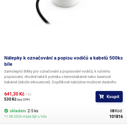
Nálepky k označování a popisu vodičů a kabelů 500ks
bíle
Samolepící štítky pro označování a popisování vodičů
, k ručnímu
popisování, vhodné také k potisku v termotiskárně nebo laserové
tiskárně (nikoliv inkoustové). Doplňkově nabízíme
možnost vlastního
potisku
černou barvou včetně číslování. Pro informace ohledně potisku
kontaktujte naše obchodní oddělení
+420 603 357 606
. Ideální
k
641,30 Kč 
/ ks
Koupit
popisování kabelů v rozvaděčích a krabicových rozvodkách
pro
530 Kč 
bez DPH
jednoduchou identifikaci jednotlivých kabelů. Popisovací štítky na
kabely nabízíme v pěti různých barevných variantách, pro ještě lepší
skladem
2-5 ks
Kód:
rozlišení vodičů - červená, oranžová, žlutá,
bílá
, fialová. Na štítky lze psát
101816
11.08.2026 může být u Vás
např. permanentním fixem, různými popisovači na CD, inkoustovým
(bombičkovým) perem a obyčejnou tužkou. Nelze popsat kuličkovou