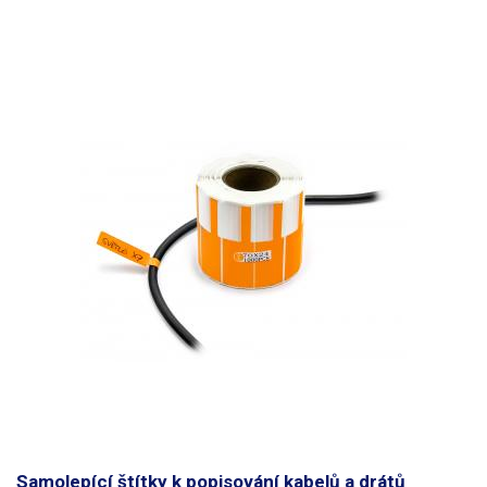
(bombičkovým) perem a obyčejnou tužkou. Nelze popsat kuličkovou
propiskou. Štítky jsou voděodolné. Určeno pro vodiče
do maximálního
průměru 8mm
. Lze použít i pro větší průměry vodičů, je však třeba
počítat s menší pevností přilepení. Rozměry: 70 x 12mm Délka nosné
části (pásku): 30mm Množství: 1000ks Barva: fialová
Samolepící štítky k popisování kabelů a drátů