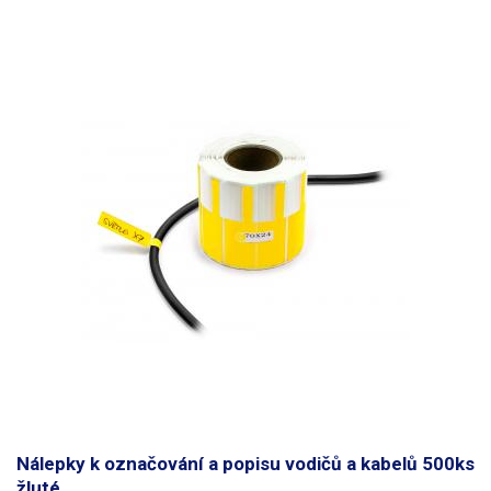
propiskou. Štítky jsou voděodolné. Určeno pro vodiče
do maximálního
průměru 8mm
. Lze použít i pro větší průměry vodičů, je však třeba
počítat s menší pevností přilepení. Rozměry: 70 x 12mm Délka nosné
části (pásku): 30mm Množství: 500ks Barva: oranžová
Nálepky k označování a popisu vodičů a kabelů 500ks
žluté