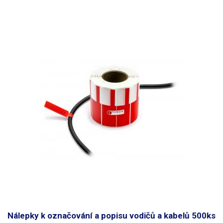
propiskou. Štítky jsou voděodolné. Určeno pro vodiče
do maximálního
průměru 8mm
. Lze použít i pro větší průměry vodičů, je však třeba
počítat s menší pevností přilepení. Rozměry: 70 x 12mm Délka nosné
části (pásku): 30mm Množství: 500ks Barva: bílá
Nálepky k označování a popisu vodičů a kabelů 500ks