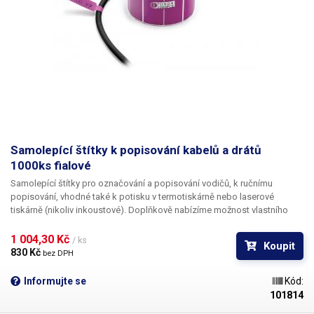
Samolepící štítky k popisování kabelů a drátů
1000ks fialové
Samolepící štítky pro označování a popisování vodičů
, k ručnímu
popisování, vhodné také k potisku v termotiskárně nebo laserové
tiskárně (nikoliv inkoustové). Doplňkově nabízíme
možnost vlastního
potisku
černou barvou včetně číslování. Pro informace ohledně potisku
kontaktujte naše obchodní oddělení
+420 603 357 606
. Ideální
k
1 004,30 Kč 
/ ks
Koupit
popisování kabelů v rozvaděčích a krabicových rozvodkách
pro
830 Kč 
bez DPH
jednoduchou identifikaci jednotlivých kabelů. Popisovací štítky na
kabely nabízíme v pěti různých barevných variantách, pro ještě lepší
Informujte se
Kód:
rozlišení vodičů - červená, oranžová, žlutá, bílá,
fialová
. Na štítky lze psát
101814
např. permanentním fixem, různými popisovači na CD, inkoustovým