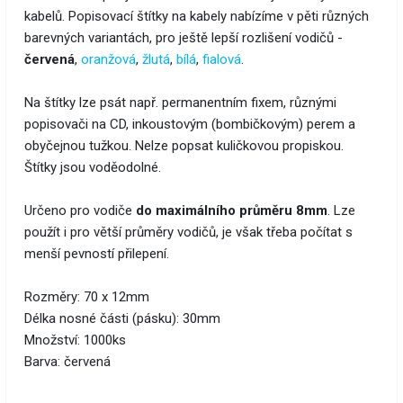
kabelů. Popisovací štítky na kabely nabízíme v pěti různých
barevných variantách, pro ještě lepší rozlišení vodičů -
červená
,
oranžová
,
žlutá
,
bílá
,
fialová
.
Na štítky lze psát např. permanentním fixem, různými
popisovači na CD, inkoustovým (bombičkovým) perem a
obyčejnou tužkou. Nelze popsat kuličkovou propiskou.
Štítky jsou voděodolné.
Určeno pro vodiče
do maximálního průměru 8mm
. Lze
použít i pro větší průměry vodičů, je však třeba počítat s
menší pevností přilepení.
Rozměry: 70 x 12mm
Délka nosné části (pásku): 30mm
Množství: 1000ks
Barva: červená