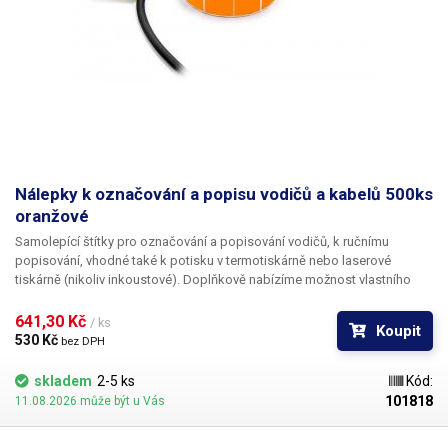
Nálepky k označování a popisu vodičů a kabelů 500ks
oranžové
Samolepící štítky pro označování a popisování vodičů
, k ručnímu
popisování, vhodné také k potisku v termotiskárně nebo laserové
tiskárně (nikoliv inkoustové). Doplňkově nabízíme
možnost vlastního
potisku
černou barvou včetně číslování. Pro informace ohledně potisku
kontaktujte naše obchodní oddělení
+420 603 357 606
. Ideální
k
641,30 Kč 
/ ks
Koupit
popisování kabelů v rozvaděčích a krabicových rozvodkách
pro
530 Kč 
bez DPH
jednoduchou identifikaci jednotlivých kabelů. Popisovací štítky na
kabely nabízíme v pěti různých barevných variantách, pro ještě lepší
skladem
2-5 ks
Kód:
rozlišení vodičů - červená,
oranžová
, žlutá, bílá, fialová. Na štítky lze psát
101818
11.08.2026 může být u Vás
např. permanentním fixem, různými popisovači na CD, inkoustovým
(bombičkovým) perem a obyčejnou tužkou. Nelze popsat kuličkovou