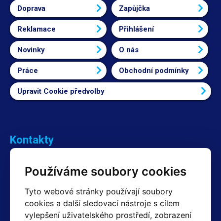
Doprava
Zapůjčka
Reklamace
Přihlášení
Novinky
O nás
Práce
Obchodní podmínky
Upravit Cookie předvolby
Kontakty
Obchodní oddělení Reklamace
Používáme soubory cookies
+420 603 357 606 +420 605 234 204
info@hotair.cz
Tyto webové stránky používají soubory
Fakturační a expediční oddělení
cookies a další sledovací nástroje s cílem
+420 605 259 759
vylepšení uživatelského prostředí, zobrazení
(Po–Pá: 7:30 – 15:00)