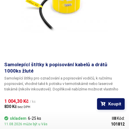
Samolepící štítky k popisování kabelů a drátů
1000ks žluté
Samolepící štítky pro označování a popisování vodičů
, k ručnímu
popisování, vhodné také k potisku v termotiskárně nebo laserové
tiskárně (nikoliv inkoustové). Doplňkově nabízíme
možnost vlastního
potisku
černou barvou včetně číslování. Pro informace ohledně potisku
kontaktujte naše obchodní oddělení
+420 603 357 606
. Ideální
k
1 004,30 Kč 
/ ks
Koupit
popisování kabelů v rozvaděčích a krabicových rozvodkách
pro
830 Kč 
bez DPH
jednoduchou identifikaci jednotlivých kabelů. Popisovací štítky na
kabely nabízíme v pěti různých barevných variantách, pro ještě lepší
skladem
6-25 ks
Kód:
rozlišení vodičů - červená, oranžová,
žlutá
, bílá, fialová. Na štítky lze psát
101812
11.08.2026 může být u Vás
např. permanentním fixem, různými popisovači na CD, inkoustovým