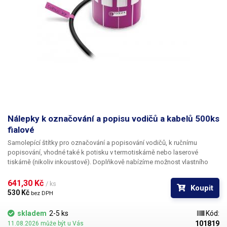
Nálepky k označování a popisu vodičů a kabelů 500ks
fialové
Samolepící štítky pro označování a popisování vodičů
, k ručnímu
popisování, vhodné také k potisku v termotiskárně nebo laserové
tiskárně (nikoliv inkoustové). Doplňkově nabízíme
možnost vlastního
potisku
černou barvou včetně číslování. Pro informace ohledně potisku
kontaktujte naše obchodní oddělení
+420 603 357 606
. Ideální
k
641,30 Kč 
/ ks
Koupit
popisování kabelů v rozvaděčích a krabicových rozvodkách
pro
530 Kč 
bez DPH
jednoduchou identifikaci jednotlivých kabelů. Popisovací štítky na
kabely nabízíme v pěti různých barevných variantách, pro ještě lepší
skladem
2-5 ks
Kód:
rozlišení vodičů - červená, oranžová, žlutá, bílá,
fialová
. Na štítky lze psát
101819
11.08.2026 může být u Vás