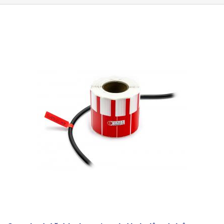
(bombičkovým) perem a obyčejnou tužkou. Nelze popsat kuličkovou
propiskou. Štítky jsou voděodolné. Určeno pro vodiče
do maximálního
průměru 8mm
. Lze použít i pro větší průměry vodičů, je však třeba
počítat s menší pevností přilepení. Rozměry: 70 x 12mm Délka nosné
části (pásku): 30mm Množství: 1000ks Barva: oranžová