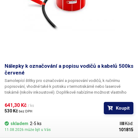
Nálepky k označování a popisu vodičů a kabelů 500ks
červené
Samolepící štítky pro označování a popisování vodičů
, k ručnímu
popisování, vhodné také k potisku v termotiskárně nebo laserové
tiskárně (nikoliv inkoustové). Doplňkově nabízíme
možnost vlastního
potisku
černou barvou včetně číslování. Pro informace ohledně potisku
kontaktujte naše obchodní oddělení
+420 603 357 606
. Ideální
k
641,30 Kč 
/ ks
Koupit
popisování kabelů v rozvaděčích a krabicových rozvodkách
pro
530 Kč 
bez DPH
jednoduchou identifikaci jednotlivých kabelů. Popisovací štítky na
kabely nabízíme v pěti různých barevných variantách, pro ještě lepší
skladem
2-5 ks
Kód:
rozlišení vodičů -
červená
, oranžová, žlutá, bílá, fialová. Na štítky lze psát
101815
11.08.2026 může být u Vás
např. permanentním fixem, různými popisovači na CD, inkoustovým