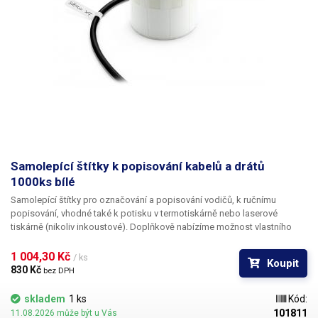
Samolepící štítky k popisování kabelů a drátů
1000ks bílé
Samolepící štítky pro označování a popisování vodičů
, k ručnímu
popisování, vhodné také k potisku v termotiskárně nebo laserové
tiskárně (nikoliv inkoustové). Doplňkově nabízíme
možnost vlastního
potisku
černou barvou včetně číslování. Pro informace ohledně potisku
kontaktujte naše obchodní oddělení
+420 603 357 606
. Ideální
k
1 004,30 Kč 
/ ks
Koupit
popisování kabelů v rozvaděčích a krabicových rozvodkách
pro
830 Kč 
bez DPH
jednoduchou identifikaci jednotlivých kabelů. Popisovací štítky na
kabely nabízíme v pěti různých barevných variantách, pro ještě lepší
skladem
1 ks
Kód:
rozlišení vodičů - červená, oranžová, žlutá,
bílá
, fialová. Na štítky lze psát
101811
11.08.2026 může být u Vás