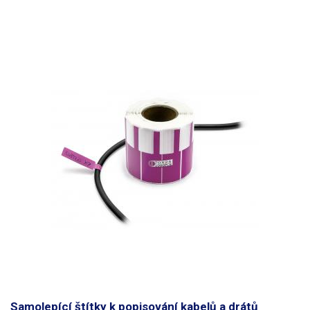
(bombičkovým) perem a obyčejnou tužkou. Nelze popsat kuličkovou
propiskou. Štítky jsou voděodolné. Určeno pro vodiče
do maximálního
průměru 8mm
. Lze použít i pro větší průměry vodičů, je však třeba
počítat s menší pevností přilepení. Rozměry: 70 x 12mm Délka nosné
části (pásku): 30mm Množství: 500ks Barva: červená
Samolepící štítky k popisování kabelů a drátů