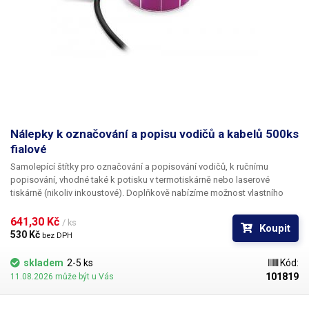
Nálepky k označování a popisu vodičů a kabelů 500ks
fialové
Samolepící štítky pro označování a popisování vodičů
, k ručnímu
popisování, vhodné také k potisku v termotiskárně nebo laserové
tiskárně (nikoliv inkoustové). Doplňkově nabízíme
možnost vlastního
potisku
černou barvou včetně číslování. Pro informace ohledně potisku
kontaktujte naše obchodní oddělení
+420 603 357 606
. Ideální
k
641,30 Kč 
/ ks
Koupit
popisování kabelů v rozvaděčích a krabicových rozvodkách
pro
530 Kč 
bez DPH
jednoduchou identifikaci jednotlivých kabelů. Popisovací štítky na
kabely nabízíme v pěti různých barevných variantách, pro ještě lepší
skladem
2-5 ks
Kód:
rozlišení vodičů - červená, oranžová, žlutá, bílá,
fialová
. Na štítky lze psát
101819
11.08.2026 může být u Vás
např. permanentním fixem, různými popisovači na CD, inkoustovým
(bombičkovým) perem a obyčejnou tužkou. Nelze popsat kuličkovou