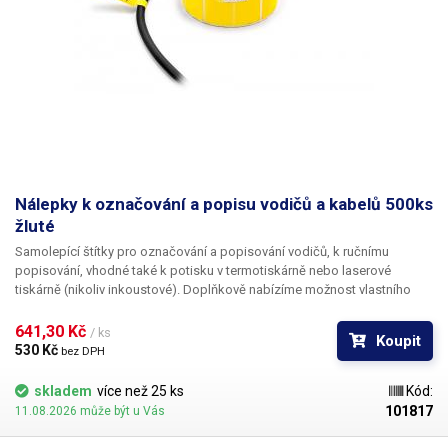
Nálepky k označování a popisu vodičů a kabelů 500ks
žluté
Samolepící štítky pro označování a popisování vodičů
, k ručnímu
popisování, vhodné také k potisku v termotiskárně nebo laserové
tiskárně (nikoliv inkoustové). Doplňkově nabízíme
možnost vlastního
potisku
černou barvou včetně číslování. Pro informace ohledně potisku
kontaktujte naše obchodní oddělení
+420 603 357 606
. Ideální
k
641,30 Kč 
/ ks
Koupit
popisování kabelů v rozvaděčích a krabicových rozvodkách
pro
530 Kč 
bez DPH
jednoduchou identifikaci jednotlivých kabelů. Popisovací štítky na
kabely nabízíme v pěti různých barevných variantách, pro ještě lepší
skladem
více než 25 ks
Kód:
rozlišení vodičů - červená, oranžová,
žlutá
, bílá, fialová. Na štítky lze psát
101817
11.08.2026 může být u Vás
např. permanentním fixem, různými popisovači na CD, inkoustovým
(bombičkovým) perem a obyčejnou tužkou. Nelze popsat kuličkovou