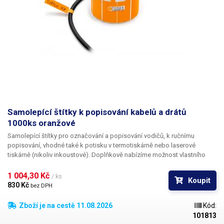
Samolepící štítky k popisování kabelů a drátů
1000ks oranžové
Samolepící štítky pro označování a popisování vodičů
, k ručnímu
popisování, vhodné také k potisku v termotiskárně nebo laserové
tiskárně (nikoliv inkoustové). Doplňkově nabízíme
možnost vlastního
potisku
černou barvou včetně číslování. Pro informace ohledně potisku
kontaktujte naše obchodní oddělení
+420 603 357 606
. Ideální
k
1 004,30 Kč 
/ ks
Koupit
popisování kabelů v rozvaděčích a krabicových rozvodkách
pro
830 Kč 
bez DPH
jednoduchou identifikaci jednotlivých kabelů. Popisovací štítky na
kabely nabízíme v pěti různých barevných variantách, pro ještě lepší
Zboží je na cestě 11.08.2026
Kód:
rozlišení vodičů - červená,
oranžová
, žlutá, bílá, fialová. Na štítky lze psát
101813
např. permanentním fixem, různými popisovači na CD, inkoustovým