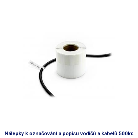
propiskou. Štítky jsou voděodolné. Určeno pro vodiče
do maximálního
průměru 8mm
. Lze použít i pro větší průměry vodičů, je však třeba
počítat s menší pevností přilepení. Rozměry: 70 x 12mm Délka nosné
části (pásku): 30mm Množství: 500ks Barva: žlutá
Nálepky k označování a popisu vodičů a kabelů 500ks