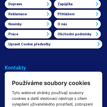
Doprava
Zapůjčka
Reklamace
Přihlášení
Novinky
O nás
Práce
Obchodní podmínky
Upravit Cookie předvolby
Kontakty
Obchodní oddělení Reklamace
Používáme soubory cookies
+420 603 357 606 +420 605 234 204
info@hotair.cz
Tyto webové stránky používají soubory
Fakturační a expediční oddělení
cookies a další sledovací nástroje s cílem
+420 605 259 759
vylepšení uživatelského prostředí, zobrazení
(Po–Pá: 7:30 – 15:00)