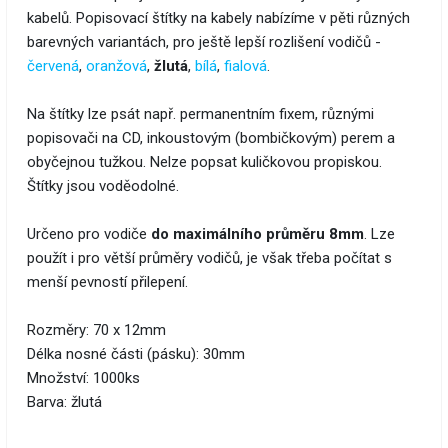
kabelů. Popisovací štítky na kabely nabízíme v pěti různých
barevných variantách, pro ještě lepší rozlišení vodičů -
červená
,
oranžová
,
žlutá
,
bílá
,
fialová
.
Na štítky lze psát např. permanentním fixem, různými
popisovači na CD, inkoustovým (bombičkovým) perem a
obyčejnou tužkou. Nelze popsat kuličkovou propiskou.
Štítky jsou voděodolné.
Určeno pro vodiče
do maximálního průměru 8mm
. Lze
použít i pro větší průměry vodičů, je však třeba počítat s
menší pevností přilepení.
Rozměry: 70 x 12mm
Délka nosné části (pásku): 30mm
Množství: 1000ks
Barva: žlutá