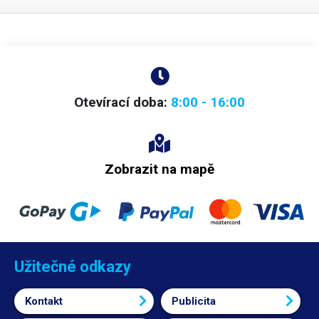
např. permanentním fixem, různými popisovači na CD, inkoustovým
(bombičkovým) perem a obyčejnou tužkou. Nelze popsat kuličkovou
propiskou. Štítky jsou voděodolné. Určeno pro vodiče
do maximálního
průměru 8mm
. Lze použít i pro větší průměry vodičů, je však třeba
počítat s menší pevností přilepení. Rozměry: 70 x 12mm Délka nosné
části (pásku): 30mm Množství: 1000ks Barva: bílá
Otevírací doba:
8:00 - 16:00
Zobrazit na mapě
Užitečné odkazy
Kontakt
Publicita