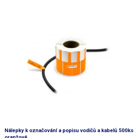
propiskou. Štítky jsou voděodolné. Určeno pro vodiče
do maximálního
průměru 8mm
. Lze použít i pro větší průměry vodičů, je však třeba
počítat s menší pevností přilepení. Rozměry: 70 x 12mm Délka nosné
části (pásku): 30mm Množství: 500ks Barva: fialová
Nálepky k označování a popisu vodičů a kabelů 500ks
oranžové