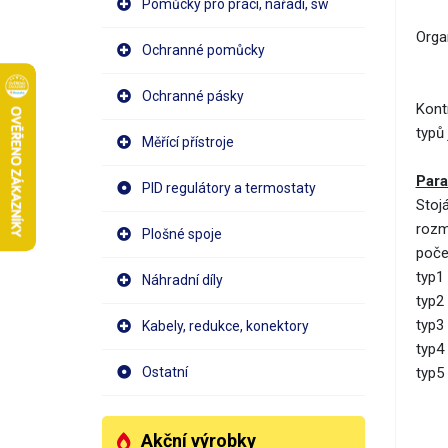
Pomůcky pro práci, nářadí, sw
Orga
Ochranné pomůcky
Ochranné pásky
Kont
typů
Měřící přístroje
Para
PID regulátory a termostaty
Stoj
rozm
Plošné spoje
poče
typ1
Náhradní díly
typ2
typ3
Kabely, redukce, konektory
typ4
typ5
Ostatní
Akční výrobky