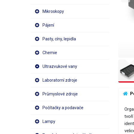
Mikroskopy
Pájení
Pasty, cíny, lepidla
Chemie
Ultrazvukové vany
Laboratorní zdroje
 P
Průmyslové zdroje
Počítačky a podavače
Orga
tvoř
Lampy
ident
veli