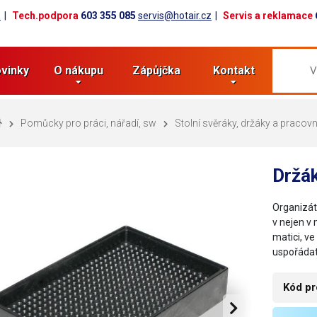
z
Tech.podpora
603 355 085
servis@hotair.cz
Servis a reklamace
vinky
O nákupu
Zápůjčka
Kontakt
Pomůcky pro práci, nářadí, sw
Stolní svěráky, držáky a pracovn
Držák
Organizát
v nejen v 
matici, v
uspořádat
Kód pr