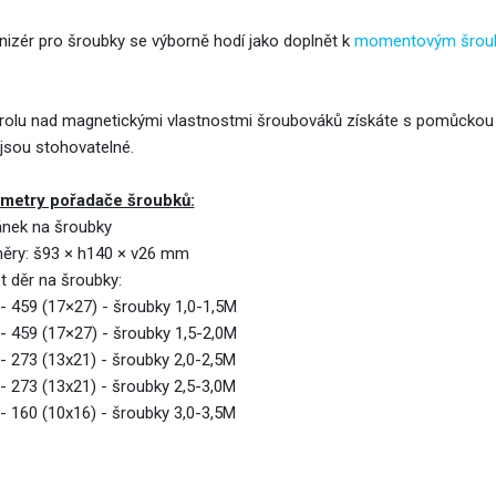
nizér pro šroubky se výborně hodí jako doplnět k
momentovým šrou
rolu nad magnetickými vlastnostmi šroubováků získáte s pomůcko
 jsou stohovatelné.
metry pořadače šroubků:
ánek na šroubky
ěry: š93 × h140 × v26 mm
t děr na šroubky:
 - 459 (17×27) - šroubky 1,0-1,5M
 - 459 (17×27) - šroubky 1,5-2,0M
 - 273 (13x21) - šroubky 2,0-2,5M
 - 273 (13x21) - šroubky 2,5-3,0M
 - 160 (10x16) - šroubky 3,0-3,5M