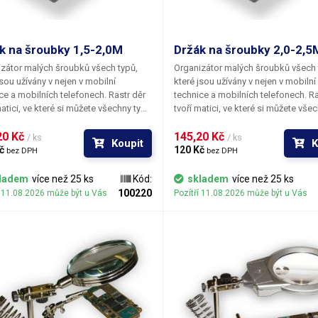
k na šroubky 1,5-2,0M
Držák na šroubky 2,0-2,5
zátor malých šroubků všech typů,
Organizátor malých šroubků všech 
jsou užívány v nejen v mobilní
které jsou užívány v nejen v mobilní
ce a mobilních telefonech. Rastr děr
technice a mobilních telefonech. Ra
matici, ve které si můžete všechny typy
tvoří matici, ve které si můžete vše
ů přehledně uspořádat. Hlavičky
šroubků přehledně uspořádat. Hlav
 jsou vždy nahoře a snadno
0 Kč 
šroubů jsou vždy nahoře a snadno
145,20 Kč 
/ ks
/ ks
Koupit
K
fikovatelné. Nikam se neodkutálí,
identifikovatelné. Nikam se neodkut
č 
120 Kč 
bez DPH
bez DPH
 nespadnou ani se nepomíchají
nikam nespadnou ani se nepomícha
tními. Vkládání i vybírání šroubků je
s ostatními. Vkládání i vybírání šro
ladem
více než 25 ks
Kód:
skladem
více než 25 ks
 snadné se šroubovákem, jehož
velice snadné se šroubovákem, je
100220
í 11.08.2026 může být u Vás
Pozítří 11.08.2026 může být u Vás
 zmagnetizována. Organizér pro
špička je zmagnetizována. Organizér pro
y se výborně hodí jako doplnět k
šroubky se výborně hodí jako dopl
tovým šroubovákům.
momentovým šroubovákům.