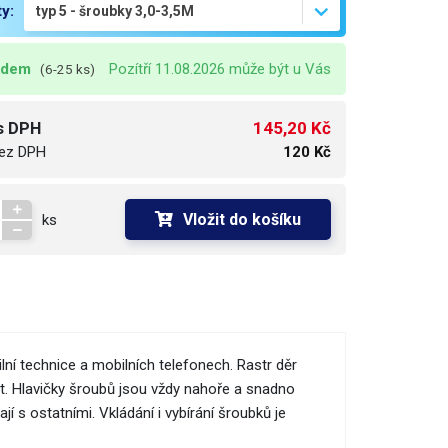
ty:
adem
Pozítří 11.08.2026 může být u Vás
(6-25 ks)
145,20 Kč
s DPH
ez DPH
120 Kč
Vložit do košíku
ks
lní technice a mobilních telefonech. Rastr děr
at. Hlavičky šroubů jsou vždy nahoře a snadno
 s ostatními. Vkládání i vybírání šroubků je