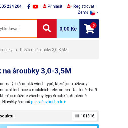
605 234 204
Přihlásit
Registrovat
Země
0
0,00 Kč
í desky
Držák na šroubky 3,0-3,5M
 na šroubky 3,0-3,5M
or malých šroubků všech typů, které jsou užívány
mobilní technice a mobilních telefonech. Rastr děr tvoří
e které si můžete všechny typy šroubků přehledně
. Hlavičky šroubů
pokračování textu
oduktu:
101316