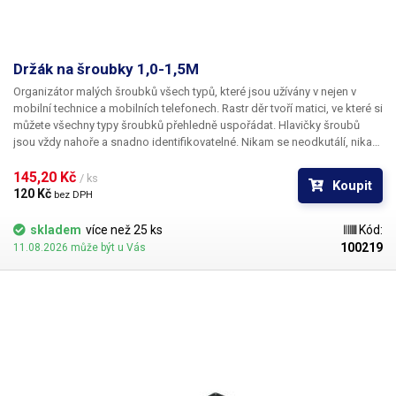
Držák na šroubky 1,0-1,5M
Organizátor malých šroubků všech typů, které jsou užívány v nejen v
mobilní technice a mobilních telefonech. Rastr děr tvoří matici, ve které si
můžete všechny typy šroubků přehledně uspořádat. Hlavičky šroubů
jsou vždy nahoře a snadno identifikovatelné. Nikam se neodkutálí, nikam
nespadnou ani se nepomíchají s ostatními. Vkládání i vybírání šroubků je
velice snadné se šroubovákem, jehož špička je zmagnetizována.
145,20 Kč 
/ ks
Koupit
Organizér pro šroubky se výborně hodí jako doplnět k momentovým
120 Kč 
bez DPH
šroubovákům.
skladem
více než 25 ks
Kód:
100219
11.08.2026 může být u Vás