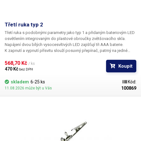
Třetí ruka typ 2
Třetí ruka s podobnými parametry jako typ 1 a přidaným bateriovým LED
osvětlením integrovaným do plastové obroučky zvětšovacího skla.
Napájení dvou bílých vysocesvítivých LED zajišťují tři AAA baterie.
K zapnutí a vypnutí přísvitu slouží posuvný přepínač, patrný na jedné
z ilustračních fotografií. Přípravek pro uchycení předmětů vybavený navíc
zvětšovacím sklem využijete ve většině situací, kdy vám při práci schází
568,70 Kč 
/ ks
Koupit
minimálně jedna další končetina…
470 Kč 
bez DPH
skladem
6-25 ks
Kód:
100869
11.08.2026 může být u Vás