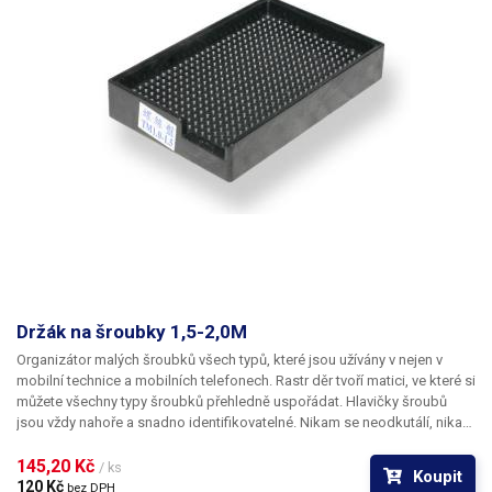
Držák na šroubky 1,5-2,0M
Organizátor malých šroubků všech typů, které jsou užívány v nejen v
mobilní technice a mobilních telefonech. Rastr děr tvoří matici, ve které si
můžete všechny typy šroubků přehledně uspořádat. Hlavičky šroubů
jsou vždy nahoře a snadno identifikovatelné. Nikam se neodkutálí, nikam
nespadnou ani se nepomíchají s ostatními. Vkládání i vybírání šroubků je
velice snadné se šroubovákem, jehož špička je zmagnetizována.
145,20 Kč 
/ ks
Koupit
Organizér pro šroubky se výborně hodí jako doplnět k momentovým
120 Kč 
bez DPH