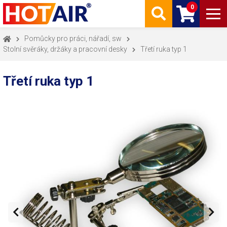
0
Pomůcky pro práci, nářadí, sw
Stolní svěráky, držáky a pracovní desky
Třetí ruka typ 1
Třetí ruka typ 1