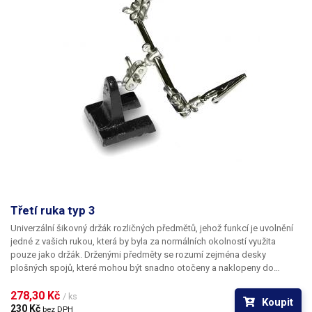
Třetí ruka typ 3
Univerzální šikovný držák rozličných předmětů, jehož funkcí je uvolnění
jedné z vašich rukou, která by byla za normálních okolností využita
pouze jako držák. Drženými předměty se rozumí zejména desky
plošných spojů, které mohou být snadno otočeny a naklopeny do
nejvhodnější pozice a na kterých pak mohou uvolněné ruce provádět
pájení. Pružinové krokosvorky na 3D kloubech spolehlivě a rychle uchytí
278,30 Kč 
/ ks
Koupit
to, co potřebujete...
230 Kč 
bez DPH