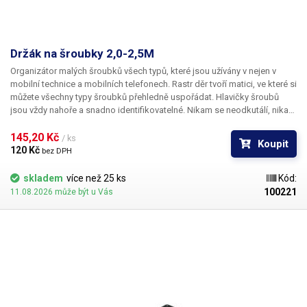
Držák na šroubky 2,0-2,5M
Organizátor malých šroubků všech typů, které jsou užívány v nejen v
mobilní technice a mobilních telefonech. Rastr děr tvoří matici, ve které si
můžete všechny typy šroubků přehledně uspořádat. Hlavičky šroubů
jsou vždy nahoře a snadno identifikovatelné. Nikam se neodkutálí, nikam
nespadnou ani se nepomíchají s ostatními. Vkládání i vybírání šroubků je
velice snadné se šroubovákem, jehož špička je zmagnetizována.
145,20 Kč 
/ ks
Koupit
Organizér pro šroubky se výborně hodí jako doplnět k momentovým
120 Kč 
bez DPH
šroubovákům.
skladem
více než 25 ks
Kód:
100221
11.08.2026 může být u Vás