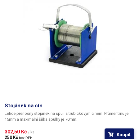
Stojánek na cín
Lehce přenosný stojánek na špuli s trubičkovým cínem. Průměr trnu je
15mm a maximální šířka špulky je 70mm.
302,50 Kč 
/ ks
Koupit
250 Kč 
bez DPH