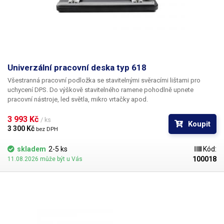
Univerzální pracovní deska typ 618
Všestranná pracovní podložka se stavitelnými svěracími lištami pro
uchycení DPS. Do výškově stavitelného ramene pohodlně upnete
pracovní nástroje, led světla, mikro vrtačky apod.
3 993 Kč 
/ ks
Koupit
3 300 Kč 
bez DPH
skladem
2-5 ks
Kód:
100018
11.08.2026 může být u Vás