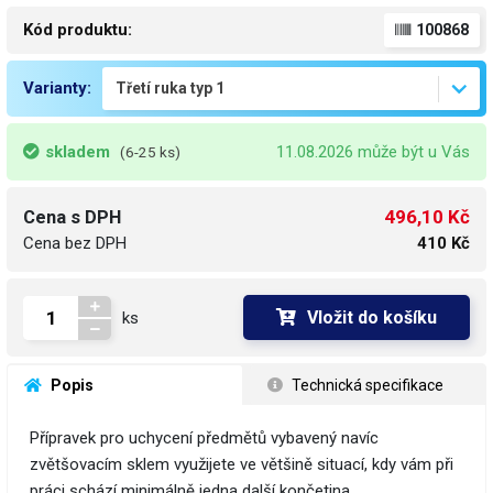
Kód produktu:
100868
Varianty:
skladem
11.08.2026 může být u Vás
(6-25 ks)
496,10 Kč
Cena s DPH
Cena bez DPH
410 Kč
Vložit do košíku
ks
 Popis
 Technická specifikace
Přípravek pro uchycení předmětů vybavený navíc
zvětšovacím sklem využijete ve většině situací, kdy vám při
práci schází minimálně jedna další končetina…