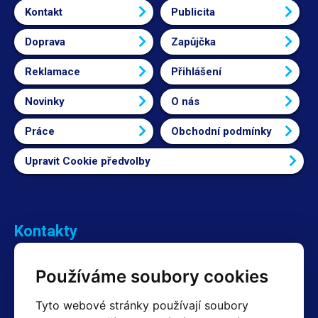
Kontakt
Publicita
Doprava
Zapůjčka
Reklamace
Přihlášení
Novinky
O nás
Práce
Obchodní podmínky
Upravit Cookie předvolby
Kontakty
Obchodní oddělení Reklamace
Používáme soubory cookies
+420 603 357 606 +420 605 234 204
info@hotair.cz
Tyto webové stránky používají soubory
Fakturační a expediční oddělení