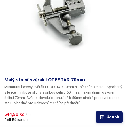
Malý stolní svěrák LODESTAR 70mm
Miniaturní kovový svěrák LODESTAR 70mm
s upínáním ke stolu vyrobený
z lehké hliníkové slitiny
s šířkou čelistí 60mm
a maximálním rozvorem
čelistí 70mm. Svěrka dovoluje upnutí až k 50mm široké pracovní desce
stolu. Vhodné pro uchycení menších předmětů.
544,50 Kč 
/ ks
Koupit
450 Kč 
bez DPH