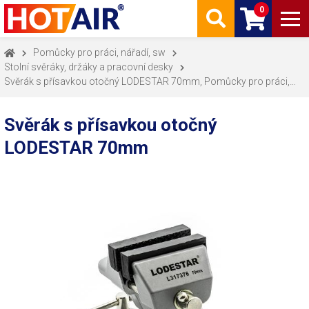
0
Pomůcky pro práci, nářadí, sw
Stolní svěráky, držáky a pracovní desky
Svěrák s přísavkou otočný LODESTAR 70mm, Pomůcky pro práci,
nářadí, sw, Stolní svěráky, držáky a pracovní desky
Svěrák s přísavkou otočný
LODESTAR 70mm