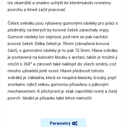
lze okamžitě a snadno uchytit ke kterémukoliv rovnému
povrchu a ihned začít pracovat.
Čelisti svěráku jsou vybaveny gumovými návleky pro práci s
předměty, na kterých by kovové čelisti zanechaly vrypy.
Gumové návleky lze sejmout, pod nimi se pak nachází
kovové čelisti. Délka čelistí je 70mm (obnažená kovová
část), s gumovými návleky je to pak 72.5mm. Hlava svěráku
je postavená na kulovém kloubu s aretací, takže je možné ji
otočit o 360° a zároveň také naklopit do všech směrů, což
mnoho uživatelů jistě ocení. Hlavní předností tohoto
svěráků je základna, která se neupíná klasicky šrouby, popř.
svorkami, nýbrž velkou gumovou přísavkou s pákovým
mechanismem. K přichycení je však zapotřebí rovný a čistý
povrch. Ideální je přísavku také lehce namočit.
Parametry