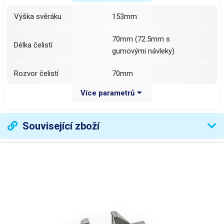
Výška svěráku
153mm
70mm (72.5mm s
Délka čelistí
gumovými návleky)
Rozvor čelistí
70mm
Více parametrů
d=174mm (opsaná
Základna
kružnice)
Související zboží
Materiál
Hliníková slitina
Váha balení [kg]:
1.14 kg