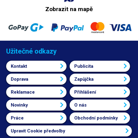
Zobrazit na mapě
Užitečné odkazy
Kontakt
Publicita
Doprava
Zapůjčka
Reklamace
Přihlášení
Novinky
O nás
Práce
Obchodní podmínky
Upravit Cookie předvolby