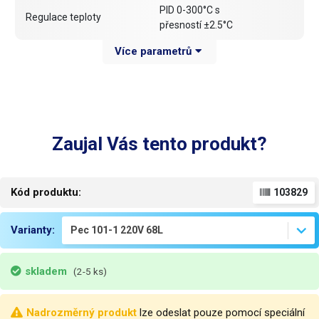
PID 0-300°C s
Regulace teploty
přesností ±2.5°C
Více parametrů
Ventilátor
ANO (s možností vypnutí)
Funkce
Autotune
Počet polic
8
Zaujal Vás tento produkt?
Kolečka
NE
Zátěž police
max 15kg
Kód produktu:
103829
Vnitřní komora
68L: 38x45x40cm (ŠxVxH)
Varianty:
Rozměry
71x67x52 (ŠxVxH)
Váha
58kg
skladem
(2-5 ks)
Váha balení [kg]:
68 kg
Nadrozměrný produkt
lze odeslat pouze pomocí speciální