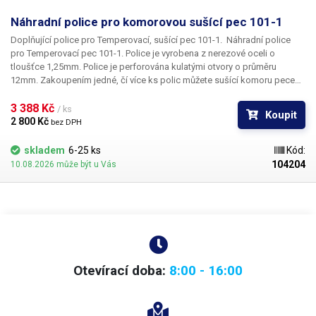
Náhradní police pro komorovou sušící pec 101-1
Doplňující police pro Temperovací, sušící pec 101-1.
Náhradní police
pro Temperovací pec 101-1. Police je vyrobena z nerezové oceli o
tloušťce 1,25mm. Police je perforována kulatými otvory o průměru
12mm. Zakoupením jedné, čí více ks polic můžete sušící komoru pece
rozdělit na vícero stejně či různě vysokých komor pro sušení a ohřev
menších předmětů.
3 388 Kč 
/ ks
Koupit
2 800 Kč 
bez DPH
skladem
6-25 ks
Kód:
104204
10.08.2026 může být u Vás
Otevírací doba:
8:00 - 16:00