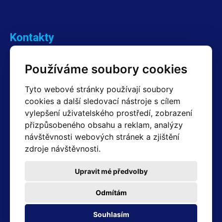
Kontakty
Obchodní oddělení Reklamace
Používáme soubory cookies
+420 603 357 606 +420 605 234 204
info@hotair.cz
Tyto webové stránky používají soubory
Fakturační a expediční oddělení
cookies a další sledovací nástroje s cílem
+420 605 259 759
(Po–Pá: 7:30 – 15:00)
vylepšení uživatelského prostředí, zobrazení
přizpůsobeného obsahu a reklam, analýzy
Technické oddělení
návštěvnosti webových stránek a zjištění
+420 603 355 085
(Po–Pá: 8:00 – 16:00)
zdroje návštěvnosti.
servis@hotair.cz
Výdej zboží (Ostrava): Po-Pá: 8:00 - 16:00
Upravit mé předvolby
Platba jen v hotovosti
Odmítám
Adresa prodejny
Souhlasím