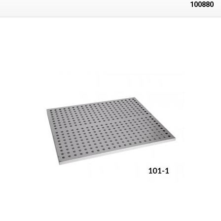
infračerveným zářením a horkým vzduchem - konvekčním ohřevem.
100880
Konvekčním přenosem tepla disponují tři horní zóny díky třem
nezávislým turbínám umístěným přímo nad infračervenými zářiči. Díky
konstrukci využívající radiálních ventilátorů dochází k homogenizaci toku
horkého vzduchu, který obtéká odporová topná tělesa a zajišťuje
rovnoměrné rozložení teplot na celé ploše hřejivého segmentu reflow
ohřívače. Ohřev každé z pěti zón je vypínatelný. Posun pájených desek či
součástí zajišťuje pletený drátový pásový dopravník s rychlostí posuvu
nastavitelnou v rozmezí 0-1600mm/min. Na LCD si vyberete jednu z 8
přetavovacích charakteristik, podle kterých bude probíhat reflow
proces. Charakteristika definuje jednotlivé fáze přetavení, jako je
předehřev, reflow popřípadě temperování. Následné ochlazení zajišťuje
chladící zóna pomocí tří 11 cm ventilátorů (chlazení probíhá shora i
zespodu). Displej zobrazuje přetavovací křiku plně graficky. Rychlost
pohybu pásového dopravníku je kontrolována nezávisle na zvoleném
teplotném profilu. Přednastavené pájecí profily jsou připraveny pro
pájecí slitiny: 85Sn/15Pb, 70Sn/30Pb, 63SN/37Pb, 60Sn/40Pb, Sn/Ag3.5,
Sn/Cu.75, Sn/Ag4.0/Cu.5, Sn95.5/A53.8/Cu0.7, Sn/Ag2.5/Cu.8/Sb.5,
Sn/Bi3.0/Ag3.0. Tato průběžná přetavovací pájecí pec je vhodná pro
aplikace pájení, sušení lepidla a ostatní aplikace, které vyžadují
infračervené záření nebo horký vzduch. Je konstruována pro letování
bezolovnatými i olovnatými slitinami.