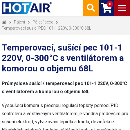
0
Pájení
Pájecí pece
Temperovací sušící PEC 101-1 220V, 0-300°C 68L
Temperovací, sušící pec 101-1
220V, 0-300°C s ventilátorem a
komorou o objemu 68L
Průmyslová sušící / temperovací pec 101-1 220V, 0-300°C
s ventilátorem a komorou o objemu 68L.
Vysoušecí komora s přesnou regulací teploty pomocí PID
kontroléru a vestavěným ventilátorem je vhodná především pro
sušení elektrod, vytvrzování lepidla a tmelu, dezinfekce
lékařských nástrojů, teplotní zátěžové testy el. součástek a