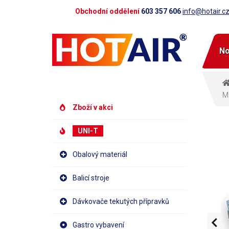
Obchodní oddělení
603 357 606
info@hotair.c
No
Mi
Zboží v akci
UNI-T
Obalový materiál
Balicí stroje
Dávkovače tekutých přípravků
Gastro vybavení