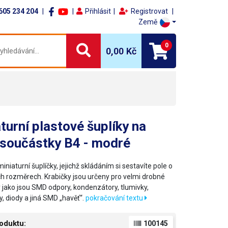
605 234 204
Přihlásit
Registrovat
Země
0
0,00 Kč
turní plastové šuplíky na
součástky B4 - modré
iniaturní šuplíčky, jejichž skládáním si sestavíte pole o
h rozměrech. Krabičky jsou určeny pro velmi drobné
 jako jsou SMD odpory, kondenzátory, tlumivky,
y, diody a jiná SMD „havěť“.
pokračování textu
oduktu:
100145