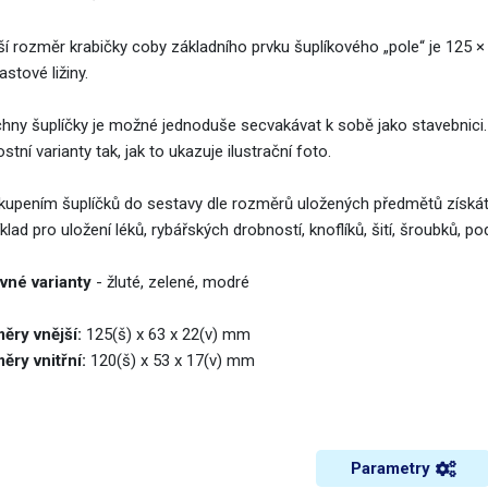
ší rozměr krabičky coby základního prvku šuplíkového „pole“ je 125
astové ližiny.
hny šuplíčky je možné jednoduše secvakávat k sobě jako stavebnici.
ostní varianty tak, jak to ukazuje ilustrační foto.
kupením šuplíčků do sestavy dle rozměrů uložených předmětů získát
klad pro uložení léků, rybářských drobností, knoflíků, šití, šroubků, 
vné varianty
- žluté, zelené, modré
ěry vnější:
125(š) x 63 x 22(v) mm
ěry vnitřní:
120(š) x 53 x 17(v) mm
Parametry