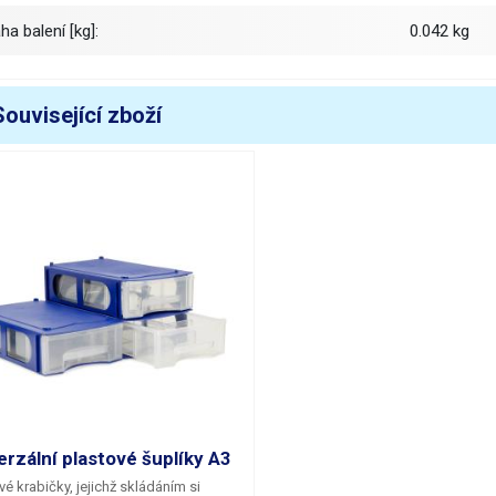
áha balení [kg]:
0.042 kg
Související zboží
erzální plastové šuplíky A3
vé krabičky, jejichž skládáním si