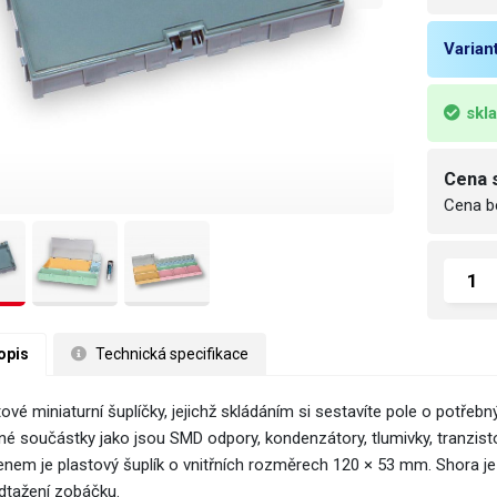
Varian
skl
Cena 
Cena b
opis
 Technická specifikace
tové miniaturní šuplíčky, jejichž skládáním si sestavíte pole o potře
né součástky jako jsou SMD odpory, kondenzátory, tlumivky, tranzisto
nem je plastový šuplík o vnitřních rozměrech 120 × 53 mm. Shora je 
dtažení zobáčku.