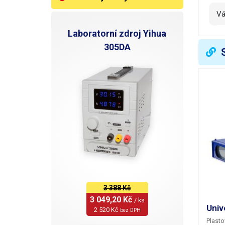
V
Laboratorní zdroj Yihua
305DA
3 388 Kč
3 049,20 Kč 
/ ks
Univ
2 520 Kč 
bez DPH
Plasto