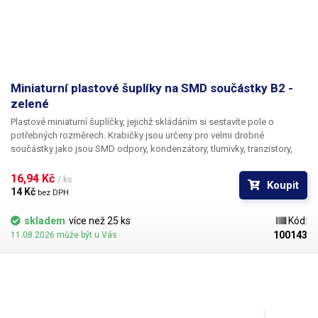
Miniaturní plastové šuplíky na SMD součástky B2 -
zelené
Plastové miniaturní šuplíčky, jejichž skládáním si sestavíte pole o
potřebných rozměrech. Krabičky jsou určeny pro velmi drobné
součástky jako jsou SMD odpory, kondenzátory, tlumivky, tranzistory,
diody a jiná SMD „havěť“. Základní stavebním kamenem je plastový
šuplík o vnitřních rozměrech 70 × 21 mm. Shora je průhledný kryt, který
16,94 Kč 
/ ks
Koupit
samočinně otevře pružina po odtažení zobáčku.
14 Kč 
bez DPH
skladem
více než 25 ks
Kód:
100143
11.08.2026 může být u Vás