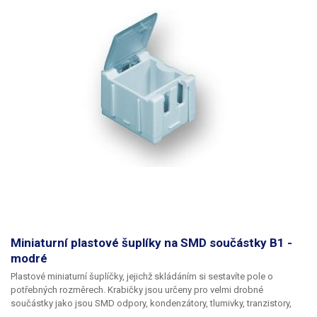
Miniaturní plastové šuplíky na SMD součástky B1 -
modré
Plastové miniaturní šuplíčky, jejichž skládáním si sestavíte pole o
potřebných rozměrech. Krabičky jsou určeny pro velmi drobné
součástky jako jsou SMD odpory, kondenzátory, tlumivky, tranzistory,
diody a jiná SMD „havěť“. Základní stavebním kamenem je plastový