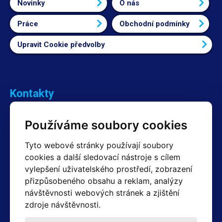
Novinky
O nás
Práce
Obchodní podmínky
Upravit Cookie předvolby
Kontakty
Obchodní oddělení Reklamace
Používáme soubory cookies
+420 603 357 606 +420 605 234 204
info@hotair.cz
Tyto webové stránky používají soubory
Fakturační a expediční oddělení
cookies a další sledovací nástroje s cílem
+420 605 259 759
vylepšení uživatelského prostředí, zobrazení
(Po–Pá: 7:30 – 15:00)
přizpůsobeného obsahu a reklam, analýzy
Technické oddělení
návštěvnosti webových stránek a zjištění
+420 603 355 085
(Po–Pá: 8:00 – 16:00)
zdroje návštěvnosti.
servis@hotair.cz