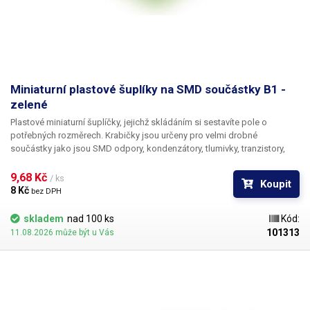
Miniaturní plastové šuplíky na SMD součástky B1 -
zelené
Plastové miniaturní šuplíčky, jejichž skládáním si sestavíte pole o
potřebných rozměrech. Krabičky jsou určeny pro velmi drobné
součástky jako jsou SMD odpory, kondenzátory, tlumivky, tranzistory,
diody a jiná SMD „havěť“. Základní stavebním kamenem je plastový
šuplík o vnitřních rozměrech 21 × 17 mm. Shora je průhledný kryt, který
9,68 Kč 
/ ks
Koupit
samočinně otevře pružina po odtažení zobáčku.
8 Kč 
bez DPH
skladem
nad 100 ks
Kód:
101313
11.08.2026 může být u Vás