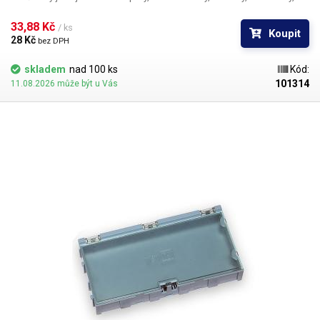
diody a jiná SMD „havěť“. Základní stavebním kamenem je plastový
šuplík o vnitřních rozměrech 120 × 53 mm. Shora je průhledný kryt, který
33,88 Kč 
/ ks
Koupit
samočinně otevře pružina po odtažení zobáčku.
28 Kč 
bez DPH
skladem
nad 100 ks
Kód:
101314
11.08.2026 může být u Vás