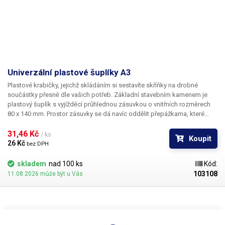
Univerzální plastové šuplíky A3
Plastové krabičky, jejichž skládáním si sestavíte skříňky na drobné
součástky přesně dle vašich potřeb. Základní stavebním kamenem je
plastový šuplík s vyjížděcí průhlednou zásuvkou o vnitřních rozměrech
80 x 140 mm. Prostor zásuvky se dá navíc oddělit přepážkama, které
jsou rovněž průhledné; standardně jsou v každém šuplíčku dvě
přepážky. Na čelní straně zásuvky jsou vodící lišty na zasunutí popisky.
31,46 Kč 
/ ks
Koupit
Vnější rozměr krabičky coby základního prvku šuplíkového „pole“ je
26 Kč 
bez DPH
99(š) x 160(h) mm a se svými sousedy se spojuje nasunutím na plastové
ližiny. Varianta A3 - střední rozměry vnější: 99(š)x160x43(V)mm rozměry
skladem
nad 100 ks
Kód:
vnitřní: 80(š)x140x35(V)mm počet přepážek: 2 příčné, 1 podélná
103108
11.08.2026 může být u Vás