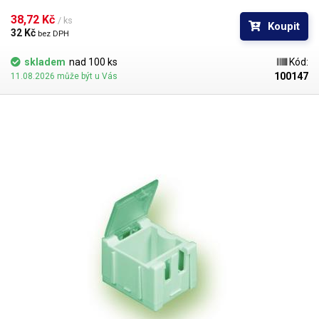
jsou rovněž průhledné; standardně jsou v každém šuplíčku dvě
přepážky. Na čelní straně zásuvky jsou vodící lišty na zasunutí popisky.
38,72 Kč 
/ ks
Koupit
32 Kč 
bez DPH
skladem
nad 100 ks
Kód:
100147
11.08.2026 může být u Vás