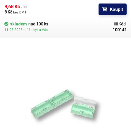
šuplík o vnitřních rozměrech 21 × 17 mm. Shora je průhledný kryt, který
9,68 Kč 
/ ks
Koupit
samočinně otevře pružina po odtažení zobáčku.
8 Kč 
bez DPH
skladem
nad 100 ks
Kód:
100142
11.08.2026 může být u Vás