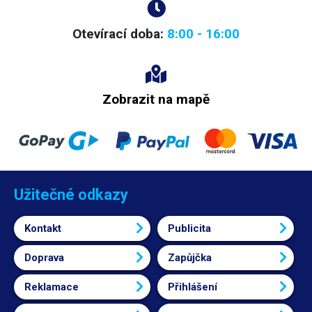
Otevírací doba:
8:00 - 16:00
Zobrazit na mapě
Užitečné odkazy
Kontakt
Publicita
Doprava
Zapůjčka
Reklamace
Přihlášení