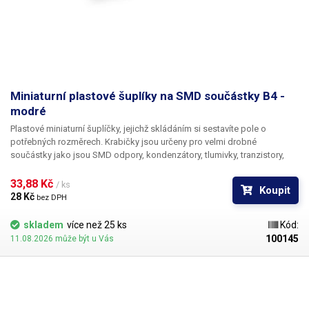
Miniaturní plastové šuplíky na SMD součástky B4 -
modré
Plastové miniaturní šuplíčky, jejichž skládáním si sestavíte pole o
potřebných rozměrech. Krabičky jsou určeny pro velmi drobné
součástky jako jsou SMD odpory, kondenzátory, tlumivky, tranzistory,
diody a jiná SMD „havěť“. Základní stavebním kamenem je plastový
šuplík o vnitřních rozměrech 120 × 53 mm. Shora je průhledný kryt, který
33,88 Kč 
/ ks
Koupit
samočinně otevře pružina po odtažení zobáčku.
28 Kč 
bez DPH
skladem
více než 25 ks
Kód:
100145
11.08.2026 může být u Vás