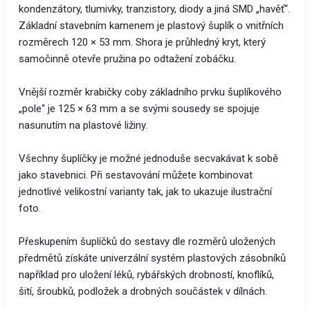
kondenzátory, tlumivky, tranzistory, diody a jiná SMD „havěť“.
Základní stavebním kamenem je plastový šuplík o vnitřních
rozměrech 120 × 53 mm. Shora je průhledný kryt, který
samočinně otevře pružina po odtažení zobáčku.
Vnější rozměr krabičky coby základního prvku šuplíkového
„pole“ je 125 × 63 mm a se svými sousedy se spojuje
nasunutím na plastové ližiny.
Všechny šuplíčky je možné jednoduše secvakávat k sobě
jako stavebnici. Při sestavování můžete kombinovat
jednotlivé velikostní varianty tak, jak to ukazuje ilustrační
foto.
Přeskupením šuplíčků do sestavy dle rozměrů uložených
předmětů získáte univerzální systém plastových zásobníků
například pro uložení léků, rybářských drobností, knoflíků,
šití, šroubků, podložek a drobných součástek v dílnách.