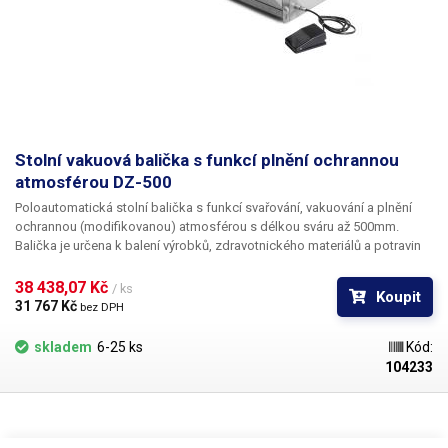
Stolní vakuová balička s funkcí plnění ochrannou
atmosférou DZ-500
Poloautomatická stolní balička s funkcí svařování, vakuování a plnění
ochrannou (modifikovanou) atmosférou s délkou sváru až 500mm.
Balička je určena k balení výrobků, zdravotnického materiálů a potravin
do vzduchotěsně uzavřených obalů s možností vakuování či plnění
ochrannou atmosférou.
Zařízení je možné využívat: 1) pouze jako
38 438,07 Kč 
/ ks
Koupit
baličku / svářečku 2) jako externí vaukovačku 3) baličku potravin s
31 767 Kč 
bez DPH
plněním obalů modifikovanou atmosférou.
Vakuováním či balením
potravin do ochranné atmosféry dochází k výraznému prodloužení doby
skladem
6-25 ks
Kód:
trvanlivosti produktů jako jsou: Zelenina, pečivo, maso a masné výrobky,
104233
ryby, sýry, hotová jídla, čaje, káva, bylinky či koření či oříšky. Pro balení
potravin do modifikované atmosféry se používají plyny: Dusík, Kyslík a
Oxid uhličitý. Do sáčku je možné mimo modifikované atmosféry plnit
pomocí kompresoru pouze vzduch, který může plnit ochrannou funkci: