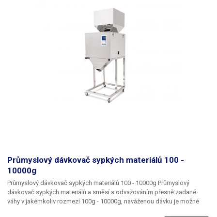
bentonitu, suchého písku, granulovaného plastu apod. Rychlost
přenášení materiálu je až150l za minutu. Trubkový uzavřený systém
dopravníku je velmi spolehlivý a výkonný. Dopravník velmi usnadňuje
práci, zejména u vyšších dávkovacích a balících zařízení kde rozměry
zařízení neumožnují, aby obsluha pravidelně doplňovala materiál do
dávkovače nebo baličky. Všechny části stroje, které přicházejí při
činnosti do styku s dávkovanými potravinami jsou vyrobeny z
"potravinářské" nerezi: NEREZOVÁ OCEL 1.4301, ČSN 17 240, AISI 304.
jejíž chemické složení vyhovuje normě k použití výrobků pro potraviny.
Prašnost dopravníku lze omezit připevněním tunelové folie na ústí
dopravníku.
Dopravník není vhodný pro příliš vlhké materiály nebo látky
ve formě pasty.
Průmyslový dávkovač sypkých materiálů 100 -
10000g
Průmyslový dávkovač sypkých materiálů 100 - 10000g Průmyslový
dávkovač sypkých materiálů a směsí s odvažováním přesně zadané
váhy v jakémkoliv rozmezí
100g - 10000g
, naváženou dávku je možné
nastavit
s rozlišením až 1g.
Velice robustní celokovový dávkovač pracuje