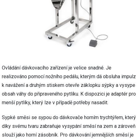
Ovládání dávkovacího zařízení je velice snadné. Je
realizováno pomocí nožního pedálu, kterým dá obsluha impulz
k navážení a druhým stiskem otevře záklopku sýpky a vysype
obsah váhy do připraveného pytlíku. K dispozici je adaptér pro
menší pytlíky, který lze v případě potřeby nasadit.
Sypké směsi se sypou do dávkovače horním trychtýřem, který
díky svému tvaru zabraňuje vysypání směsí na zem a zároveň
slouží jako horní zásobník. Pro dávkování jemnějších směsí je