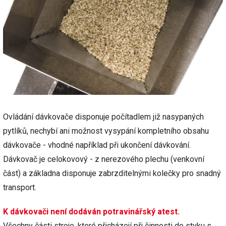
Ovládání dávkovače disponuje počítadlem již nasypaných
pytlíků, nechybí ani možnost vysypání kompletního obsahu
dávkovače - vhodné například při ukončení dávkování.
Dávkovač je celokovový - z nerezového plechu (venkovní
část) a základna disponuje zabrzditelnými kolečky pro snadný
transport.
K dávkovači není dodáván potravinářský atest.
Všechny části stroje, které přicházejí při činnosti do styku s