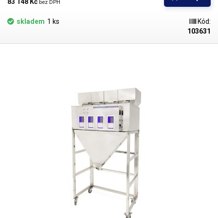
83 148 Kč 
bez DPH
jednotlivých surovin a jejich následného současného sesypání ze
zásobníků do předem připraveného obalu, přičemž dojde k promísení
skladem
1 ks
Kód:
jednotlivých surovin. Impulz k vysypání dává nožní pedál ovládaný
103631
obsluhou dávkovače, nebo může být ovládání jakýmkoli externím
zařízením (PLC, časovač...). Dávkovač je vhodný k dávkování a přípravě
směsí přesně stanoveného poměru téměř jakýchkoli surovin – chemie,
prášky, plastové pelety, kovové díly, semena a jiné suché sypké směsi, je
vhodný také pro dávkování nebo tvorbu mixů různých suchých potravin a
plodů: musli, oříšky, směs na pečení, koření, sušené ovoce, rýže, čočka,
kávová zrna, apod. Hmotnost každé mísené položky je nastavena zcela
nezávisle v gramech.
Celonerezový dávkovač se skládá ze tří
samostatných zásobníků o objemu 18L (celkem 54L ve všech
zásobnících) a tří vážicích vibračních jednotek
, dávkovaný materiál se za
pomocí vibrací přesouvá na váhu a po dosažení nastavené váhy je
materiál vysypán postupně či najednou ze všech vah do společného
vyústění. Každou váhu je možné nastavit v rozmezí 10-500g. Celková
dávkovaná hmotnost tak může být v rozsahu 30-1500g při využítí všech
vážících jednotek najednou.
Každou váhu je možné nastavit jinak a tím
ovlivnit a změnit poměr dávkování přesně dle vašich potřeb.
Dávkovač je
postaven na pevném kovovém rámu s kolečky o celkové výšce 1110mm.
Díky kolečkům je možné robustní přístroj jednoduše přemístit dle
potřeby například při úklidu čištění pracovního místa, nebo servisu
zařízení. Kolečka jsou vybavena brzdou, která brání posuvu přístroje při