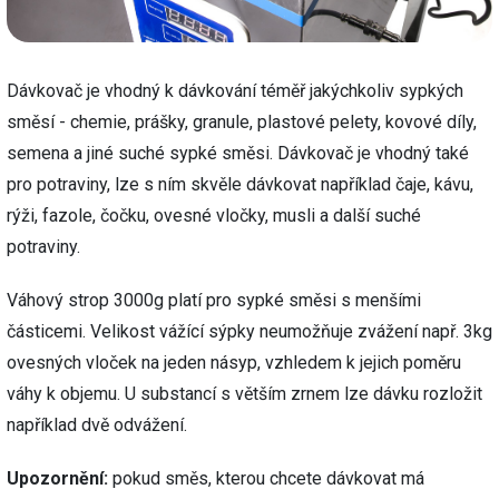
Dávkovač je vhodný k dávkování téměř jakýchkoliv sypkých
směsí - chemie, prášky, granule, plastové pelety, kovové díly,
semena a jiné suché sypké směsi. Dávkovač je vhodný také
pro potraviny, lze s ním skvěle dávkovat například čaje, kávu,
rýži, fazole, čočku, ovesné vločky, musli a další suché
potraviny.
Váhový strop 3000g platí pro sypké směsi s menšími
částicemi. Velikost vážící sýpky neumožňuje zvážení např. 3kg
ovesných vloček na jeden násyp, vzhledem k jejich poměru
váhy k objemu. U substancí s větším zrnem lze dávku rozložit
například dvě odvážení.
Upozornění:
pokud směs, kterou chcete dávkovat má