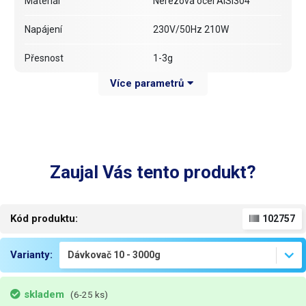
Materiál
Nerezová ocel AISI304
Napájení
230V/50Hz 210W
Přesnost
1-3g
Více parametrů
Objem zásobníku
27l
Hmotnost jedné dávky
10-3000g
Rozměry
37x134x58cm (ŠxVxH)
Zaujal Vás tento produkt?
Hmotnost
24kg
Váha balení [kg]:
40 kg
Kód produktu:
102757
Varianty:
skladem
(6-25 ks)