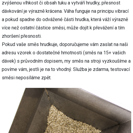
zvýšenou vlhkost či obsah tuku a vytváří hrudky, přesnost
dávkování je výrazně krácena. Váha funguje na principu vibrací
a pokud spadne do odvážené části hrudka, která váží výrazně
více než ostatní částice směsi, může dojít k převážení a tím
zhoršení přesnosti.
Pokud vaše směs hrudkuje, doporučujeme vám zaslat na naši
adresu vzorek o dostatečné hmotnosti (směs na 15+ vašich
dávek) s průvodním dopisem, my směs na stroji vyzkoušíme a
povíme vám, jestli je na to vhodný. Služba je zdarma, testovací
směsi neposíláme zpět.