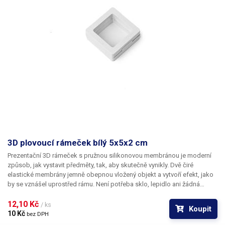
3D plovoucí rámeček bílý 5x5x2 cm
​Prezentační 3D rámeček s pružnou silikonovou membránou je moderní
způsob, jak vystavit předměty, tak, aby skutečně vynikly.
Dvě čiré
elastické membrány jemně obepnou vložený objekt a vytvoří efekt, jako
by se vznášel uprostřed rámu. Není potřeba sklo, lepidlo ani žádná
složitá instalace. Výsledek je čistý, elegantní a okamžitě poutá
pozornost.
12,10 Kč 
Rám je ideální pro
sběratelské předměty, jako jsou mince,
/ ks
Koupit
medaile, fosilie, minerály, mušle, odznaky nebo šperky. Stejně dobře ale
10 Kč 
bez DPH
poslouží i v obchodech a na výstavách, kde dokáže prezentovat