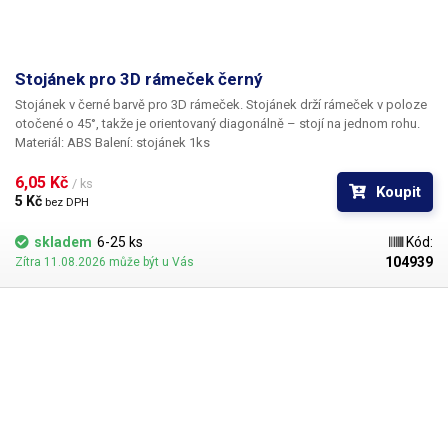
Stojánek pro 3D rámeček černý
Stojánek v černé barvě pro 3D rámeček.
Stojánek drží rámeček v poloze
otočené o 45°, takže je orientovaný diagonálně – stojí na jednom rohu.
Materiál:
ABS
Balení:
stojánek 1ks
6,05 Kč 
/ ks
Koupit
5 Kč 
bez DPH
skladem
6-25 ks
Kód:
104939
Zítra 11.08.2026 může být u Vás