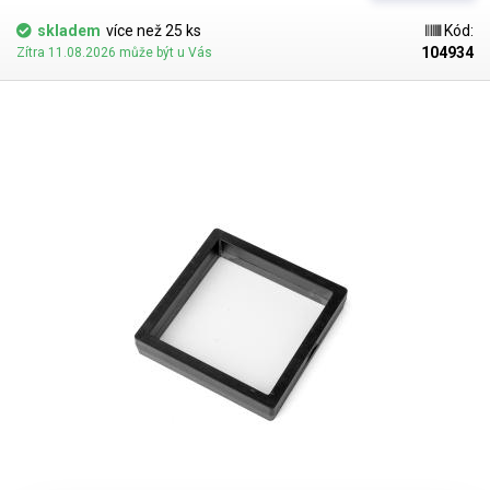
medaile, fosilie, minerály, mušle, odznaky nebo šperky. Stejně dobře ale
poslouží i v obchodech a na výstavách, kde dokáže prezentovat
skladem
více než 25 ks
Kód:
produkty moderním a atraktivním způsobem.
V domácnosti zase
104934
Zítra 11.08.2026 může být u Vás
funguje jako originální dekorace
, která dodá vystavenému objektu
výjimečnost. A pokud hledáte netradiční formu dárkového balení, tento
rám udělá skvělý první dojem. Plastový rámeček je rozevírací a skládá se
ze dvou pevných polovin – na každé z nich je uchycena
pružná
transparentní silikonová membrána.
Po otevření vložíte předmět dovnitř a
rám zavřete. Membrány se spojí, jemně objekt obejmou a pevně jej udrží
na místě.
Díky mimořádné pružnosti se dokážou napnout až o přibližně
2-3 centimetry,
takže snadno pojmou i vyšší nebo objemnější předměty.
Stále přitom zůstává zachovaný efekt „levitace“ a úplné viditelnosti ze
všech stran. Po použití rámečku můžete membránu znovu napnout
pomocí horkovzdušné pistole nebo obyčejného fénu – stačí krátké
prohřátí a vrátí se do původního tvaru. V případě znečištění ji lze umýt
teplou vodou a mýdlem. Díky tomu rám vydrží dlouho jako nový a
lze jej
opakovaně používat pro různé předměty.
K rámečku je potřeba dokoupit
také nožičky pro postavení, které rovněž máme v nabídce na našem e-
shopu.
Materiál rám:
ABS
​Materiál membrána:
silikon
Rozměry
membrány:
(prostor pro vložený objekt): 9x9cm
Celkové rozměry
rámečku
: 11x11x2cm
Balení:
rámeček 1ks