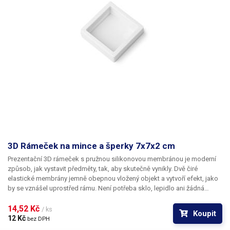
prohřátí a vrátí se do původního tvaru. V případě znečištění ji lze umýt
teplou vodou a mýdlem. Díky tomu rám vydrží dlouho jako nový a
lze jej
opakovaně používat pro různé předměty.
K rámečku je potřeba dokoupit
také nožičky pro postavení, které rovněž máme v nabídce na našem e-
shopu.
Materiál rám:
ABS
​Materiál membrána:
silikon
Rozměry
membrány:
(prostor pro vložený objekt): 3,3x3,3cm
Celkové rozměry
rámečku
: 5x5x2cm
Balení:
rámeček 1ks
3D Rámeček na mince a šperky 7x7x2 cm
​Prezentační 3D rámeček s pružnou silikonovou membránou je moderní
způsob, jak vystavit předměty, tak, aby skutečně vynikly.
Dvě čiré
elastické membrány jemně obepnou vložený objekt a vytvoří efekt, jako
by se vznášel uprostřed rámu. Není potřeba sklo, lepidlo ani žádná
složitá instalace. Výsledek je čistý, elegantní a okamžitě poutá
pozornost.
14,52 Kč 
Rám je ideální pro
sběratelské předměty, jako jsou mince,
/ ks
Koupit
medaile, fosilie, minerály, mušle, odznaky nebo šperky. Stejně dobře ale
12 Kč 
bez DPH
poslouží i v obchodech a na výstavách, kde dokáže prezentovat