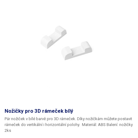
na místě.
Díky mimořádné pružnosti se dokážou napnout až o přibližně
2-3 centimetry,
takže snadno pojmou i vyšší nebo objemnější předměty.
Stále přitom zůstává zachovaný efekt „levitace“ a úplné viditelnosti ze
všech stran. Po použití rámečku můžete membránu znovu napnout
pomocí horkovzdušné pistole nebo obyčejného fénu – stačí krátké
prohřátí a vrátí se do původního tvaru. V případě znečištění ji lze umýt
teplou vodou a mýdlem. Díky tomu rám vydrží dlouho jako nový a
lze jej
opakovaně používat pro různé předměty.
K rámečku je potřeba dokoupit
také nožičky pro postavení, které rovněž máme v nabídce na našem e-
shopu.
Materiál rám:
ABS
​Materiál membrána:
silikon
Rozměry
membrány:
(prostor pro vložený objekt): 11,5x11,5cm
Celkové rozměry
rámečku
: 14x14x2cm
Balení:
rámeček 1ks
Nožičky pro 3D rámeček bílý
Pár nožiček v bílé barvě pro 3D rámeček.
Díky nožičkám můžete postavit
rámeček do vertikální i horizontální polohy.
Materiál:
ABS
Balení:
nožičky
2ks