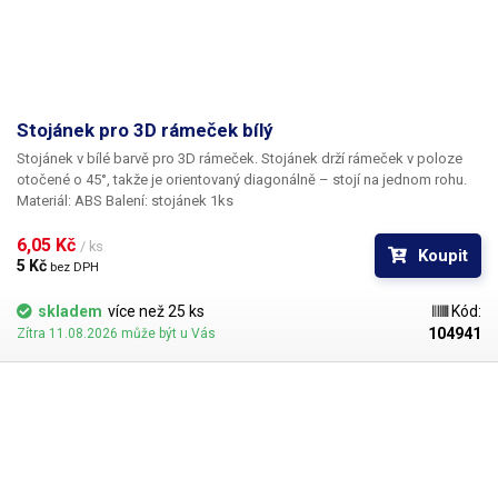
Stojánek pro 3D rámeček bílý
Stojánek v bílé barvě pro 3D rámeček.
Stojánek drží rámeček v poloze
otočené o 45°, takže je orientovaný diagonálně – stojí na jednom rohu.
Materiál:
ABS
Balení:
stojánek 1ks
6,05 Kč 
/ ks
Koupit
5 Kč 
bez DPH
skladem
více než 25 ks
Kód:
104941
Zítra 11.08.2026 může být u Vás