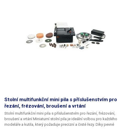
manipulace. Celkovou práci s kompresorem usnadňuje také dvojice
manometrů, díky kterým lze snadno sledovat tlak jak uvnitř a také měřit a
plynule regulovat tlak vzduchu na výstupu. Pro pohodlné přemisťování je
kompresor osazen dvěma kolečky a pevným úchytem
, což umožňuje
jednoduché přesunutí po dílně nebo garáži. Navíc pracuje s příjemnou
hlučností okolo 62 dB ve vzdálenosti pěti metrů, takže je vhodný i do
prostředí, kde se klade důraz na komfort při práci. Matabro MB-K202 je
ideální volbou pro každého, kdo hledá výkonný, tichý a současně
bezúdržbový kompresor s čistým výstupem vzduchu a snadnou
manipulací. Skvěle poslouží domácím kutilům, autoservisům i menším
provozům, kde je potřeba spolehlivý pomocník pro každodenní práci.
Balení:
kompresor, manometry, odlučovač vody.
Stolní multifunkční mini pila s příslušenstvím pro
řezání, frézování, broušení a vrtání
Stolní multifunkční mini pila s příslušenstvím pro řezání, frézování,
broušení a vrtání
Miniaturní stolní pila je ideální volbou pro každého
modeláře a kutila, který požaduje precizní a čisté řezy. Díky pevné
konstrukci a univerzálním možnostem nastavení dokáže zvládnout