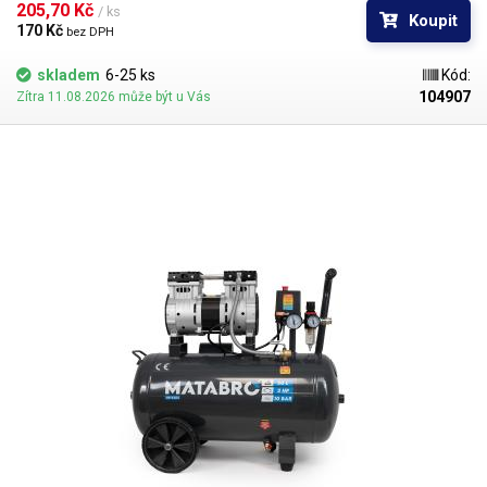
hadičník #16
205,70 Kč 
/ ks
Koupit
170 Kč 
bez DPH
skladem
6-25 ks
Kód:
104907
Zítra 11.08.2026 může být u Vás