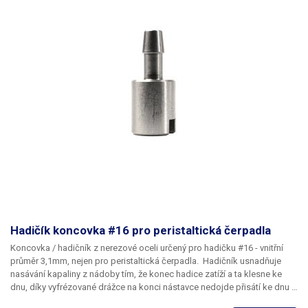
Hadičík koncovka #16 pro peristaltická čerpadla
Koncovka / hadičník z nerezové oceli
určený pro hadičku
#1
6 - vnitřní
průměr 3,1mm, nejen pro peristaltická čerpadla. Hadičník usnadňuje
nasávání kapaliny z nádoby tím, že konec hadice zatíží a ta klesne ke
dnu, díky vyfrézované drážce na konci nástavce nedojde přisátí ke dnu a
dovoluje tak odčerpat téměř celý objem kapaliny z nádoby.
Balení:
1ks