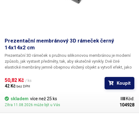
Prezentační membránový 3D rámeček černý
14x14x2 cm
​Prezentační 3D rámeček s pružnou silikonovou membránou je moderní
způsob, jak vystavit předměty, tak, aby skutečně vynikly.
Dvě čiré
elastické membrány jemně obepnou vložený objekt a vytvoří efekt, jako
by se vznášel uprostřed rámu. Není potřeba sklo, lepidlo ani žádná
složitá instalace. Výsledek je čistý, elegantní a okamžitě poutá
50,82 Kč 
/ ks
Koupit
pozornost.
Rám je ideální pro
sběratelské předměty, jako jsou mince,
42 Kč 
bez DPH
medaile, fosilie, minerály, mušle, odznaky nebo šperky. Stejně dobře ale
poslouží i v obchodech a na výstavách, kde dokáže prezentovat
skladem
více než 25 ks
Kód:
produkty moderním a atraktivním způsobem.
V domácnosti zase
104928
Zítra 11.08.2026 může být u Vás
funguje jako originální dekorace
, která dodá vystavenému objektu
výjimečnost. A pokud hledáte netradiční formu dárkového balení, tento
rám udělá skvělý první dojem. Plastový rámeček je rozevírací a skládá se
ze dvou pevných polovin – na každé z nich je uchycena
pružná
transparentní silikonová membrána.
Po otevření vložíte předmět dovnitř a
rám zavřete. Membrány se spojí, jemně objekt obejmou a pevně jej udrží