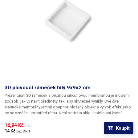
prohřátí a vrátí se do původního tvaru. V případě znečištění ji lze umýt
teplou vodou a mýdlem. Díky tomu rám vydrží dlouho jako nový a
lze jej
opakovaně používat pro různé předměty.
K rámečku je potřeba dokoupit
také nožičky pro postavení, které rovněž máme v nabídce na našem e-
shopu.
Materiál rám:
ABS
​Materiál membrána:
silikon
Rozměry
membrány:
(prostor pro vložený objekt): 5,3x5,3cm
Celkové rozměry
rámečku
: 7x7x2cm
Balení:
rámeček 1ks
3D plovoucí rámeček bílý 9x9x2 cm
​Prezentační 3D rámeček s pružnou silikonovou membránou je moderní
způsob, jak vystavit předměty, tak, aby skutečně vynikly.
Dvě čiré
elastické membrány jemně obepnou vložený objekt a vytvoří efekt, jako
by se vznášel uprostřed rámu. Není potřeba sklo, lepidlo ani žádná
složitá instalace. Výsledek je čistý, elegantní a okamžitě poutá
pozornost.
16,94 Kč 
Rám je ideální pro
sběratelské předměty, jako jsou mince,
/ ks
Koupit
medaile, fosilie, minerály, mušle, odznaky nebo šperky. Stejně dobře ale
14 Kč 
bez DPH
poslouží i v obchodech a na výstavách, kde dokáže prezentovat