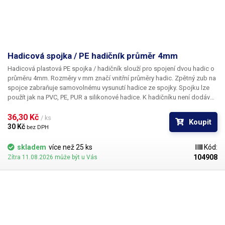
Hadicová spojka / PE hadičník průměr 4mm
Hadicová plastová PE spojka / hadičník
slouží pro spojení dvou hadic o
průměru 4mm. Rozměry v mm značí vnitřní průměry hadic. Zpětný zub na
spojce zabraňuje samovolnému vysunutí hadice ze spojky. Spojku lze
použít jak na PVC, PE, PUR a silikonové hadice. K hadičníku není dodáván
potravinový certifikát. Balení: 1ks hadičník 4mm
36,30 Kč 
/ ks
Koupit
30 Kč 
bez DPH
skladem
více než 25 ks
Kód:
104908
Zítra 11.08.2026 může být u Vás