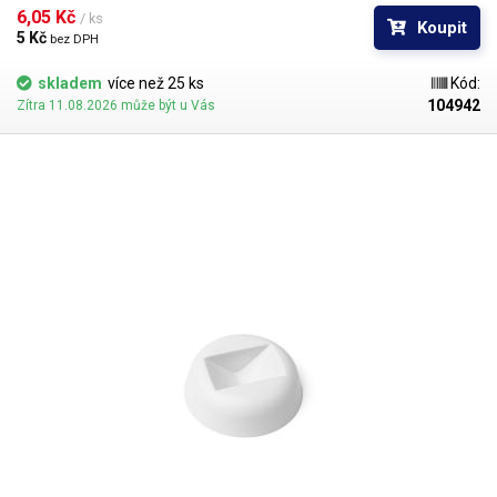
6,05 Kč 
/ ks
Koupit
5 Kč 
bez DPH
skladem
více než 25 ks
Kód:
104942
Zítra 11.08.2026 může být u Vás