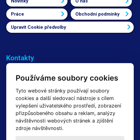
Novinky
O nás
Práce
Obchodní podmínky
Upravit Cookie předvolby
Kontakty
Obchodní oddělení Reklamace
Používáme soubory cookies
+420 603 357 606 +420 605 234 204
info@hotair.cz
Tyto webové stránky používají soubory
Fakturační a expediční oddělení
cookies a další sledovací nástroje s cílem
+420 605 259 759
(Po–Pá: 7:30 – 15:00)
vylepšení uživatelského prostředí, zobrazení
přizpůsobeného obsahu a reklam, analýzy
Technické oddělení
návštěvnosti webových stránek a zjištění
+420 603 355 085
(Po–Pá: 8:00 – 16:00)
zdroje návštěvnosti.
servis@hotair.cz
Výdej zboží (Ostrava): Po-Pá: 8:00 - 16:00