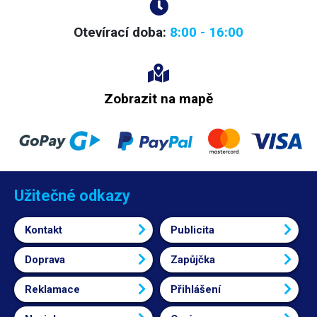
Otevírací doba:
8:00 - 16:00
Zobrazit na mapě
Užitečné odkazy
Kontakt
Publicita
Doprava
Zapůjčka
Reklamace
Přihlášení