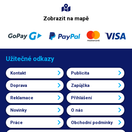
Zobrazit na mapě
Užitečné odkazy
Kontakt
Publicita
Doprava
Zapůjčka
Reklamace
Přihlášení
Novinky
O nás
Práce
Obchodní podmínky