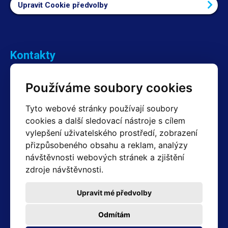
Upravit Cookie předvolby
Kontakty
Obchodní oddělení Reklamace
Používáme soubory cookies
+420 603 357 606 +420 605 234 204
info@hotair.cz
Tyto webové stránky používají soubory
Fakturační a expediční oddělení
cookies a další sledovací nástroje s cílem
+420 605 259 759
(Po–Pá: 7:30 – 15:00)
vylepšení uživatelského prostředí, zobrazení
přizpůsobeného obsahu a reklam, analýzy
Technické oddělení
návštěvnosti webových stránek a zjištění
+420 603 355 085
(Po–Pá: 8:00 – 16:00)
zdroje návštěvnosti.
servis@hotair.cz
Výdej zboží (Ostrava): Po-Pá: 8:00 - 16:00
Upravit mé předvolby
Platba jen v hotovosti
Odmítám