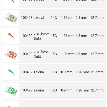
100498
olivová
14G
1.55 mm
2.1 mm
12.7 mm
oranžovo-
100489
15G
1.36 mm
1.8 mm
12.7 mm
žlutá
oranžovo-
100499
15G
1.36 mm
1.8 mm
12.7 mm
žlutá
100487
zelená
18G
0.9 mm
1.26 mm
12.7 mm
100497
zelená
18G
0.9 mm
1.26 mm
12.7 mm