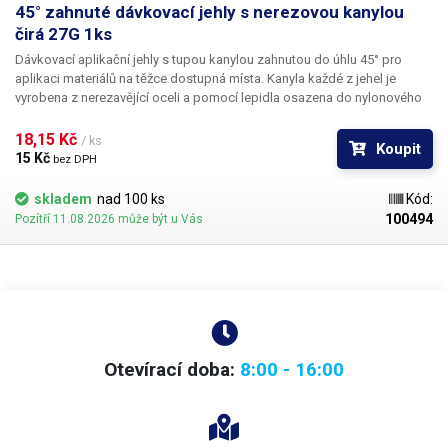
45° zahnuté dávkovací jehly s nerezovou kanylou
čirá 27G 1ks
Dávkovací aplikační jehly s tupou kanylou zahnutou do úhlu 45° pro
aplikaci materiálů na těžce dostupná místa. Kanyla každé z jehel je
vyrobena z nerezavějící oceli a pomocí lepidla osazena do nylonového
hrdla se závitovým zámkem pro našroubování na kartuš. Každá z jehel je
vybavena zámkovým systémem se závitem ke spolehlivému a rychlému
18,15 Kč 
/ ks
Koupit
uchycení k dávkovacímu zásobníku, stříkačce nebo ručnímu dávkovači.
15 Kč 
bez DPH
skladem
nad 100 ks
Kód:
100494
Pozítří 11.08.2026 může být u Vás
Otevírací doba:
8:00 - 16:00