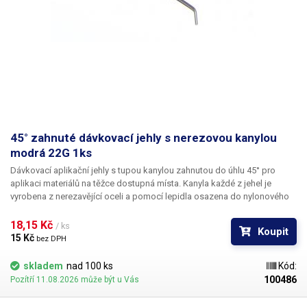
45° zahnuté dávkovací jehly s nerezovou kanylou
modrá 22G 1ks
Dávkovací aplikační jehly s tupou kanylou zahnutou do úhlu 45° pro
aplikaci materiálů na těžce dostupná místa. Kanyla každé z jehel je
vyrobena z nerezavějící oceli a pomocí lepidla osazena do nylonového
hrdla se závitovým zámkem pro našroubování na kartuš. Každá z jehel je
vybavena zámkovým systémem se závitem ke spolehlivému a rychlému
18,15 Kč 
/ ks
Koupit
uchycení k dávkovacímu zásobníku, stříkačce nebo ručnímu dávkovači.
15 Kč 
bez DPH
skladem
nad 100 ks
Kód:
100486
Pozítří 11.08.2026 může být u Vás