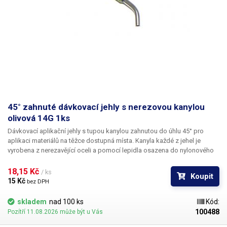
45° zahnuté dávkovací jehly s nerezovou kanylou
olivová 14G 1ks
Dávkovací aplikační jehly s tupou kanylou zahnutou do úhlu 45° pro
aplikaci materiálů na těžce dostupná místa. Kanyla každé z jehel je
vyrobena z nerezavějící oceli a pomocí lepidla osazena do nylonového
hrdla se závitovým zámkem pro našroubování na kartuš. Každá z jehel je
vybavena zámkovým systémem se závitem ke spolehlivému a rychlému
18,15 Kč 
/ ks
Koupit
uchycení k dávkovacímu zásobníku, stříkačce nebo ručnímu dávkovači.
15 Kč 
bez DPH
skladem
nad 100 ks
Kód:
100488
Pozítří 11.08.2026 může být u Vás