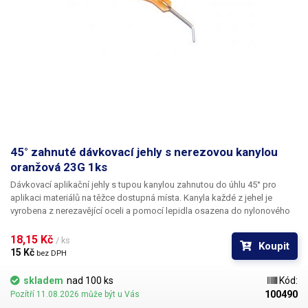
45° zahnuté dávkovací jehly s nerezovou kanylou
oranžová 23G 1ks
Dávkovací aplikační jehly s tupou kanylou zahnutou do úhlu 45° pro
aplikaci materiálů na těžce dostupná místa. Kanyla každé z jehel je
vyrobena z nerezavějící oceli a pomocí lepidla osazena do nylonového
hrdla se závitovým zámkem pro našroubování na kartuš. Každá z jehel je
vybavena zámkovým systémem se závitem ke spolehlivému a rychlému
18,15 Kč 
/ ks
Koupit
uchycení k dávkovacímu zásobníku, stříkačce nebo ručnímu dávkovači.
15 Kč 
bez DPH
skladem
nad 100 ks
Kód:
100490
Pozítří 11.08.2026 může být u Vás