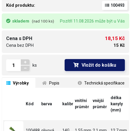
Kód produktu:
100493
skladem
Pozítří 11.08.2026 může být u Vás
(nad 100 ks)
18,15 Kč
Cena s DPH
Cena bez DPH
15 Kč
Vložit do košíku
ks
 Výrobky
 Popis
 Technická specifikace
délka
vnitřní
vnější
Kód
barva
kalibr
kanyly
průměr
průměr
(mm)
100488
olivová
14G
1.55 mm
2.1 mm
12.7 mm