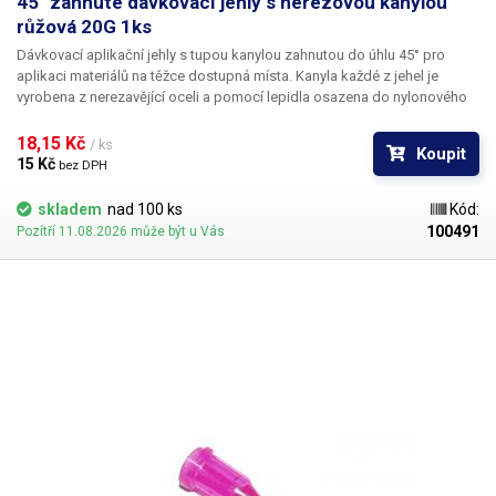
45° zahnuté dávkovací jehly s nerezovou kanylou
růžová 20G 1ks
Dávkovací aplikační jehly s tupou kanylou zahnutou do úhlu 45° pro
aplikaci materiálů na těžce dostupná místa. Kanyla každé z jehel je
vyrobena z nerezavějící oceli a pomocí lepidla osazena do nylonového
hrdla se závitovým zámkem pro našroubování na kartuš. Každá z jehel je
vybavena zámkovým systémem se závitem ke spolehlivému a rychlému
18,15 Kč 
/ ks
Koupit
uchycení k dávkovacímu zásobníku, stříkačce nebo ručnímu dávkovači.
15 Kč 
bez DPH
skladem
nad 100 ks
Kód:
100491
Pozítří 11.08.2026 může být u Vás