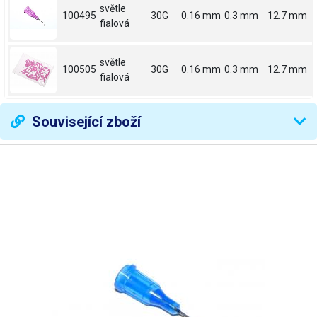
světle
100495
30G
0.16 mm
0.3 mm
12.7 mm
fialová
světle
100505
30G
0.16 mm
0.3 mm
12.7 mm
fialová
Související zboží