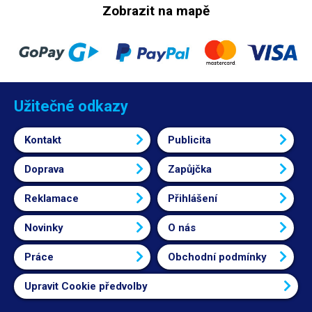
Zobrazit na mapě
Užitečné odkazy
Kontakt
Publicita
Doprava
Zapůjčka
Reklamace
Přihlášení
Novinky
O nás
Práce
Obchodní podmínky
Upravit Cookie předvolby