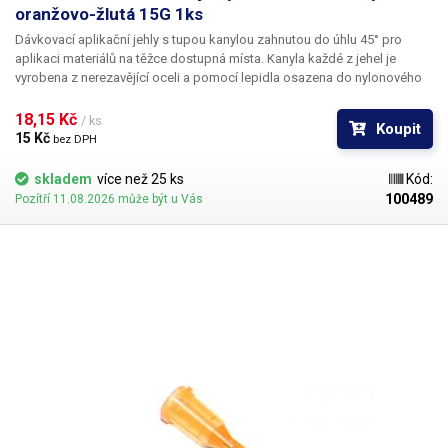
oranžovo-žlutá 15G 1ks
Dávkovací aplikační jehly s tupou kanylou zahnutou do úhlu 45° pro
aplikaci materiálů na těžce dostupná místa. Kanyla každé z jehel je
vyrobena z nerezavějící oceli a pomocí lepidla osazena do nylonového
hrdla se závitovým zámkem pro našroubování na kartuš. Každá z jehel je
vybavena zámkovým systémem se závitem ke spolehlivému a rychlému
18,15 Kč 
/ ks
Koupit
uchycení k dávkovacímu zásobníku, stříkačce nebo ručnímu dávkovači.
15 Kč 
bez DPH
skladem
více než 25 ks
Kód:
100489
Pozítří 11.08.2026 může být u Vás