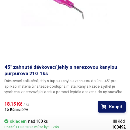
45° zahnuté dávkovací jehly s nerezovou kanylou
purpurová 21G 1ks
Dávkovací aplikační jehly s tupou kanylou zahnutou do úhlu 45° pro
aplikaci materiálů na těžce dostupná místa. Kanyla každé z jehel je
vyrobena z nerezavějící oceli a pomocí lepidla osazena do nylonového
hrdla se závitovým zámkem pro našroubování na kartuš. Každá z jehel je
vybavena zámkovým systémem se závitem ke spolehlivému a rychlému
18,15 Kč 
/ ks
Koupit
uchycení k dávkovacímu zásobníku, stříkačce nebo ručnímu dávkovači.
15 Kč 
bez DPH
skladem
nad 100 ks
Kód:
100492
Pozítří 11.08.2026 může být u Vás