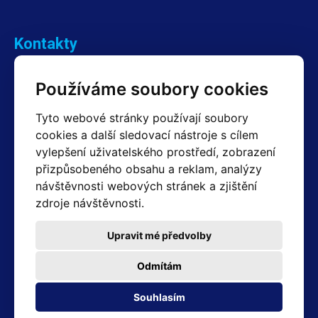
Kontakty
Obchodní oddělení Reklamace
Používáme soubory cookies
+420 603 357 606 +420 605 234 204
info@hotair.cz
Tyto webové stránky používají soubory
Fakturační a expediční oddělení
cookies a další sledovací nástroje s cílem
+420 605 259 759
vylepšení uživatelského prostředí, zobrazení
(Po–Pá: 7:30 – 15:00)
přizpůsobeného obsahu a reklam, analýzy
Technické oddělení
návštěvnosti webových stránek a zjištění
+420 603 355 085
(Po–Pá: 8:00 – 16:00)
zdroje návštěvnosti.
servis@hotair.cz
Výdej zboží (Ostrava): Po-Pá: 8:00 - 16:00
Upravit mé předvolby
Platba jen v hotovosti
Odmítám
Adresa prodejny
Souhlasím