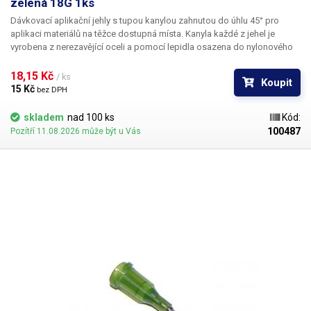
zelená 18G 1ks
Dávkovací aplikační jehly s tupou kanylou zahnutou do úhlu 45° pro
aplikaci materiálů na těžce dostupná místa. Kanyla každé z jehel je
vyrobena z nerezavějící oceli a pomocí lepidla osazena do nylonového
hrdla se závitovým zámkem pro našroubování na kartuš. Každá z jehel je
vybavena zámkovým systémem se závitem ke spolehlivému a rychlému
18,15 Kč 
/ ks
Koupit
uchycení k dávkovacímu zásobníku, stříkačce nebo ručnímu dávkovači.
15 Kč 
bez DPH
skladem
nad 100 ks
Kód:
100487
Pozítří 11.08.2026 může být u Vás