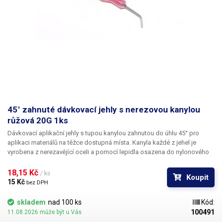
45° zahnuté dávkovací jehly s nerezovou kanylou
růžová 20G 1ks
Dávkovací aplikační jehly s tupou kanylou zahnutou do úhlu 45° pro
aplikaci materiálů na těžce dostupná místa. Kanyla každé z jehel je
vyrobena z nerezavějící oceli a pomocí lepidla osazena do nylonového
hrdla se závitovým zámkem pro našroubování na kartuš. Každá z jehel je
vybavena zámkovým systémem se závitem ke spolehlivému a rychlému
18,15 Kč 
/ ks
Koupit
uchycení k dávkovacímu zásobníku, stříkačce nebo ručnímu dávkovači.
15 Kč 
bez DPH
skladem
nad 100 ks
Kód:
100491
11.08.2026 může být u Vás