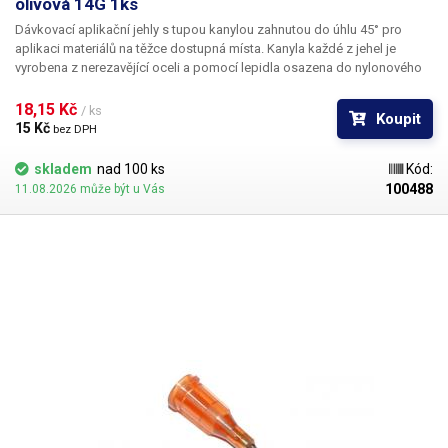
olivová 14G 1ks
Dávkovací aplikační jehly s tupou kanylou zahnutou do úhlu 45° pro
aplikaci materiálů na těžce dostupná místa. Kanyla každé z jehel je
vyrobena z nerezavějící oceli a pomocí lepidla osazena do nylonového
hrdla se závitovým zámkem pro našroubování na kartuš. Každá z jehel je
vybavena zámkovým systémem se závitem ke spolehlivému a rychlému
18,15 Kč 
/ ks
Koupit
uchycení k dávkovacímu zásobníku, stříkačce nebo ručnímu dávkovači.
15 Kč 
bez DPH
skladem
nad 100 ks
Kód:
100488
11.08.2026 může být u Vás