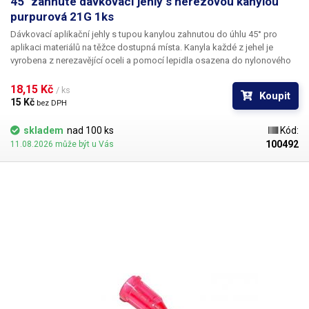
45° zahnuté dávkovací jehly s nerezovou kanylou
purpurová 21G 1ks
Dávkovací aplikační jehly s tupou kanylou zahnutou do úhlu 45° pro
aplikaci materiálů na těžce dostupná místa. Kanyla každé z jehel je
vyrobena z nerezavějící oceli a pomocí lepidla osazena do nylonového
hrdla se závitovým zámkem pro našroubování na kartuš. Každá z jehel je
vybavena zámkovým systémem se závitem ke spolehlivému a rychlému
18,15 Kč 
/ ks
Koupit
uchycení k dávkovacímu zásobníku, stříkačce nebo ručnímu dávkovači.
15 Kč 
bez DPH
skladem
nad 100 ks
Kód:
100492
11.08.2026 může být u Vás