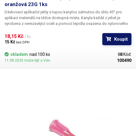
oranžová 23G 1ks
Dávkovací aplikační jehly s tupou kanylou zahnutou do úhlu 45° pro
aplikaci materiálů na těžce dostupná místa. Kanyla každé z jehel je
vyrobena z nerezavějící oceli a pomocí lepidla osazena do nylonového
hrdla se závitovým zámkem pro našroubování na kartuš. Každá z jehel je
vybavena zámkovým systémem se závitem ke spolehlivému a rychlému
18,15 Kč 
/ ks
Koupit
uchycení k dávkovacímu zásobníku, stříkačce nebo ručnímu dávkovači.
15 Kč 
bez DPH
skladem
nad 100 ks
Kód:
100490
11.08.2026 může být u Vás