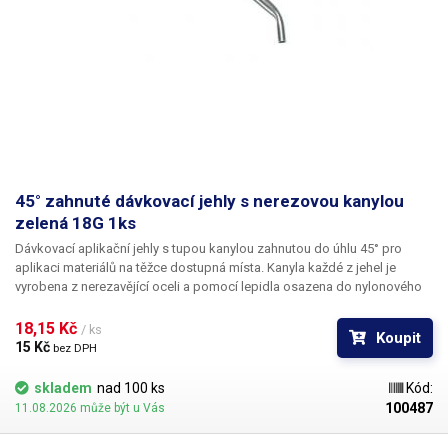
45° zahnuté dávkovací jehly s nerezovou kanylou
zelená 18G 1ks
Dávkovací aplikační jehly s tupou kanylou zahnutou do úhlu 45° pro
aplikaci materiálů na těžce dostupná místa. Kanyla každé z jehel je
vyrobena z nerezavějící oceli a pomocí lepidla osazena do nylonového
hrdla se závitovým zámkem pro našroubování na kartuš. Každá z jehel je
vybavena zámkovým systémem se závitem ke spolehlivému a rychlému
18,15 Kč 
/ ks
Koupit
uchycení k dávkovacímu zásobníku, stříkačce nebo ručnímu dávkovači.
15 Kč 
bez DPH
skladem
nad 100 ks
Kód:
100487
11.08.2026 může být u Vás