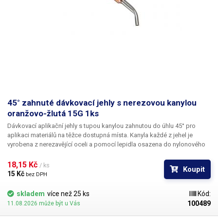
45° zahnuté dávkovací jehly s nerezovou kanylou
oranžovo-žlutá 15G 1ks
Dávkovací aplikační jehly s tupou kanylou zahnutou do úhlu 45° pro
aplikaci materiálů na těžce dostupná místa. Kanyla každé z jehel je
vyrobena z nerezavějící oceli a pomocí lepidla osazena do nylonového
hrdla se závitovým zámkem pro našroubování na kartuš. Každá z jehel je
vybavena zámkovým systémem se závitem ke spolehlivému a rychlému
18,15 Kč 
/ ks
Koupit
uchycení k dávkovacímu zásobníku, stříkačce nebo ručnímu dávkovači.
15 Kč 
bez DPH
skladem
více než 25 ks
Kód:
100489
11.08.2026 může být u Vás