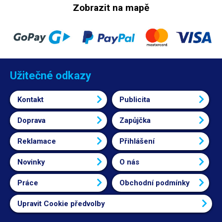
Zobrazit na mapě
Užitečné odkazy
Kontakt
Publicita
Doprava
Zapůjčka
Reklamace
Přihlášení
Novinky
O nás
Práce
Obchodní podmínky
Upravit Cookie předvolby