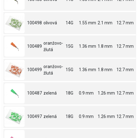
100498
olivová
14G
1.55 mm
2.1 mm
12.7 mm
oranžovo-
100489
15G
1.36 mm
1.8 mm
12.7 mm
žlutá
oranžovo-
100499
15G
1.36 mm
1.8 mm
12.7 mm
žlutá
100487
zelená
18G
0.9 mm
1.26 mm
12.7 mm
100497
zelená
18G
0.9 mm
1.26 mm
12.7 mm