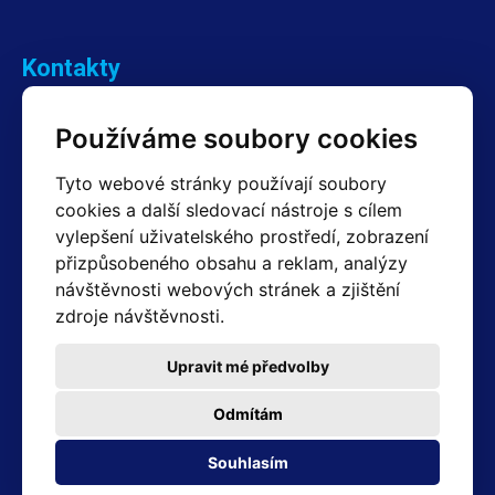
Kontakty
Obchodní oddělení Reklamace
Používáme soubory cookies
+420 603 357 606 +420 605 234 204
info@hotair.cz
Tyto webové stránky používají soubory
Fakturační a expediční oddělení
cookies a další sledovací nástroje s cílem
+420 605 259 759
vylepšení uživatelského prostředí, zobrazení
(Po–Pá: 7:30 – 15:00)
přizpůsobeného obsahu a reklam, analýzy
Technické oddělení
návštěvnosti webových stránek a zjištění
+420 603 355 085
(Po–Pá: 8:00 – 16:00)
zdroje návštěvnosti.
servis@hotair.cz
Výdej zboží (Ostrava): Po-Pá: 8:00 - 16:00
Upravit mé předvolby
Platba jen v hotovosti
Odmítám
Adresa prodejny
Souhlasím