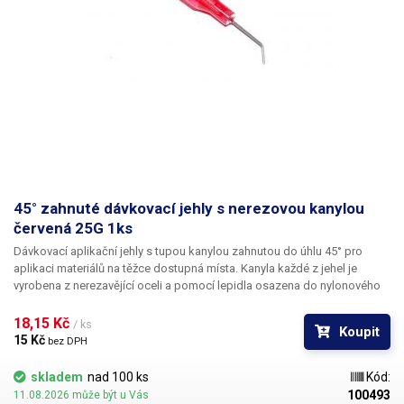
45° zahnuté dávkovací jehly s nerezovou kanylou
červená 25G 1ks
Dávkovací aplikační jehly s tupou kanylou zahnutou do úhlu 45° pro
aplikaci materiálů na těžce dostupná místa. Kanyla každé z jehel je
vyrobena z nerezavějící oceli a pomocí lepidla osazena do nylonového
hrdla se závitovým zámkem pro našroubování na kartuš. Každá z jehel je
vybavena zámkovým systémem se závitem ke spolehlivému a rychlému
18,15 Kč 
/ ks
Koupit
uchycení k dávkovacímu zásobníku, stříkačce nebo ručnímu dávkovači.
15 Kč 
bez DPH
skladem
nad 100 ks
Kód:
100493
11.08.2026 může být u Vás