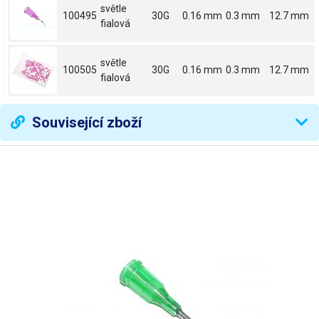
světle
100495
30G
0.16 mm
0.3 mm
12.7 mm
fialová
světle
100505
30G
0.16 mm
0.3 mm
12.7 mm
fialová
Související zboží