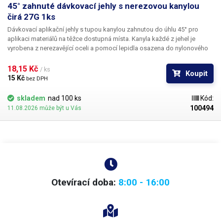
45° zahnuté dávkovací jehly s nerezovou kanylou
čirá 27G 1ks
Dávkovací aplikační jehly s tupou kanylou zahnutou do úhlu 45° pro
aplikaci materiálů na těžce dostupná místa. Kanyla každé z jehel je
vyrobena z nerezavějící oceli a pomocí lepidla osazena do nylonového
hrdla se závitovým zámkem pro našroubování na kartuš. Každá z jehel je
vybavena zámkovým systémem se závitem ke spolehlivému a rychlému
18,15 Kč 
/ ks
Koupit
uchycení k dávkovacímu zásobníku, stříkačce nebo ručnímu dávkovači.
15 Kč 
bez DPH
skladem
nad 100 ks
Kód:
100494
11.08.2026 může být u Vás
Otevírací doba:
8:00 - 16:00