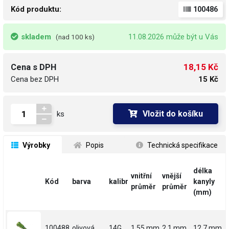
Kód produktu:
100486
skladem
11.08.2026 může být u Vás
(nad 100 ks)
18,15 Kč
Cena s DPH
Cena bez DPH
15 Kč
Vložit do košíku
ks
 Výrobky
 Popis
 Technická specifikace
délka
vnitřní
vnější
Kód
barva
kalibr
kanyly
průměr
průměr
(mm)
100488
olivová
14G
1.55 mm
2.1 mm
12.7 mm