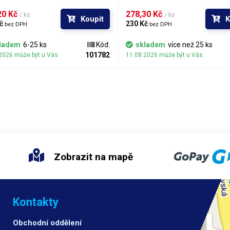
o příslušenství ze zakončením Luer
nádob či do dalších adaptérů se z
.
1/4". Díky použitému materiálu je v
0 Kč 
278,30 Kč 
/ ks
/ ks
Koupit
K
spojení velice pevné. Luer-Lock ad
č 
230 Kč 
bez DPH
bez DPH
po obvodu vybroušené drážky pro
snadnější instalaci.
ladem
6-25 ks
Kód:
skladem
více než 25 ks
101782
2026 může být u Vás
11.08.2026 může být u Vás
Zobrazit na mapě
Kontakty
Obchodní oddělení