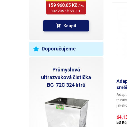
159 968,05 Kč 
/ ks
132 205 Kč 
bez DPH
Koupit
Doporučujeme
Průmyslová
ultrazvuková čistička
Adap
BG-72C 324 litrů
směš
Adapt
trubic
jakéko
nabídk
stupňo
64,13
vhodn
53 Kč
směšo