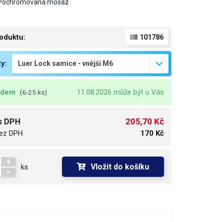
: Pochromovaná mosaz
oduktu:
101786
ty:
adem
11.08.2026 může být u Vás
(6-25 ks)
205,70 Kč
s DPH
ez DPH
170 Kč
Vložit do košíku
ks