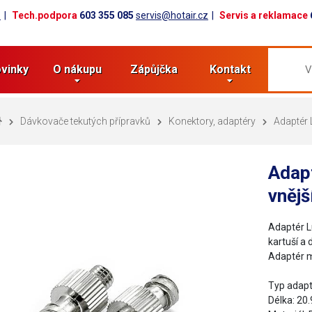
z
Tech.podpora
603 355 085
servis@hotair.cz
Servis a reklamace
vinky
O nákupu
Zápůjčka
Kontakt
Dávkovače tekutých přípravků
Konektory, adaptéry
Adaptér 
Adap
vněj
Adaptér L
kartuší a
Adaptér m
Typ adapt
Délka: 2