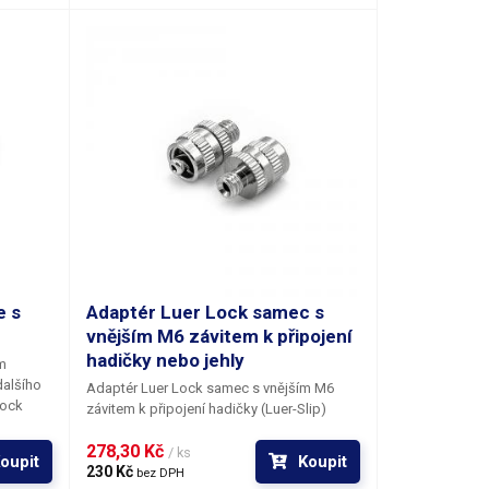
e s
Adaptér Luer Lock samec s
vnějším M6 závitem k připojení
hadičky nebo jehly
m
dalšího
Adaptér Luer Lock samec s vnějším M6
Lock
závitem
k připojení hadičky (Luer-Slip)
broušené
nebo dávkovacích jehel (Luer-Lock) a
278,30 Kč 
dalšího příslušenství ze zakončením Luer
/ ks
oupit
Koupit
ější M5
Lock. Typ adaptéru / konektoru: Luer-Lock
230 Kč 
bez DPH