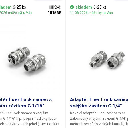
Pochromovaná mosaz
ladem
6-25 ks
Kód:
skladem
6-25 ks
101568
2026 může být u Vás
11.08.2026 může být u Vás
tér Luer Lock samec s
Adaptér Luer Lock samic
ším závitem G 1/16"
vnějším závitem G 1/4"
r Luer Lock samec s vnějším
Kovový adaptér Luer Lock samice
m G 1/16"
k připojení hadičky (Luer-
zakončený
vnějším závitem G 1/4"
nebo dávkovacích jehel (Luer-Lock) a
našroubování do velkých kartuší, t