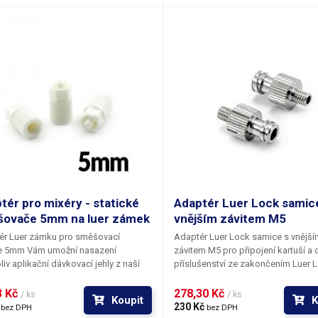
tér pro mixéry - statické
Adaptér Luer Lock samic
ovače 5mm na luer zámek
vnějším závitem M5
ér Luer zámku pro směšovací
Adaptér Luer Lock samice s vnější
e
5mm
Vám umožní nasazení
závitem M5
pro připojení kartuší a 
liv aplikační dávkovací jehly z naší
příslušenství ze zakončením Luer 
y na statické směšovače - mixéry se
samec. Adaptér má po obvodu vy
vitou špičkou. Tato redukce je
drážky pro snadnější utažení. Typ adaptéru
 Kč 
278,30 Kč 
/ ks
/ ks
Koupit
K
á pro Směšovač MA6-17 a Statický
/ konektoru: Luer-Lock samice - vn
 
230 Kč 
bez DPH
bez DPH
vač MA6-21.
závit Délka: 20.92mm Materiál: