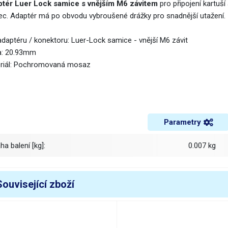
tér Luer Lock samice s vnějším M6 závitem
pro připojení kartuší
c. Adaptér má po obvodu vybroušené drážky pro snadnější utažení.
adaptéru / konektoru: Luer-Lock samice - vnější M6 závit
a: 20.93mm
riál: Pochromovaná mosaz
Parametry
áha balení [kg]:
0.007 kg
Související zboží