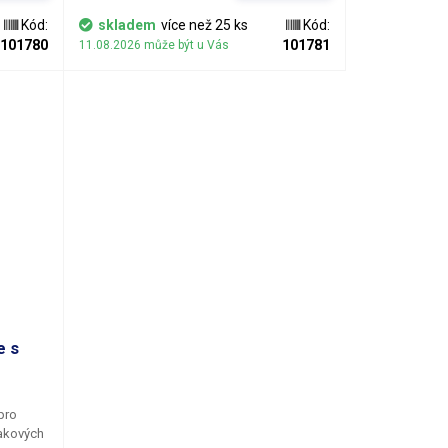
samec - vnější M6 závit Délka: 19.66mm
Materiál: Pochromovaná mosaz
Kód:
skladem
více než 25 ks
Kód:
101780
101781
11.08.2026 může být u Vás
e s
pro
lakových