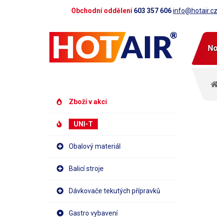
Obchodní oddělení
603 357 606
info@hotair.c
No
Zboží v akci
UNI-T
Obalový materiál
Balicí stroje
Dávkovače tekutých přípravků
Gastro vybavení