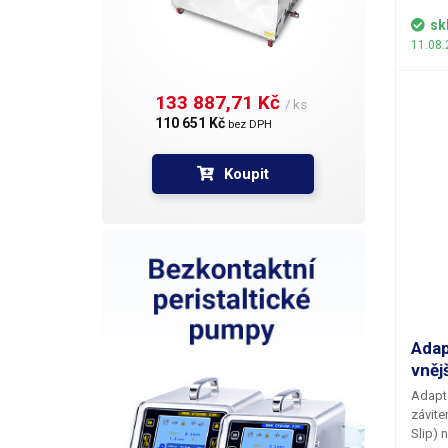
sk
11.08.
133 887,71 Kč 
/ ks
110 651 Kč 
bez DPH
Koupit
Adap
vněj
Adapté
závite
Slip) 