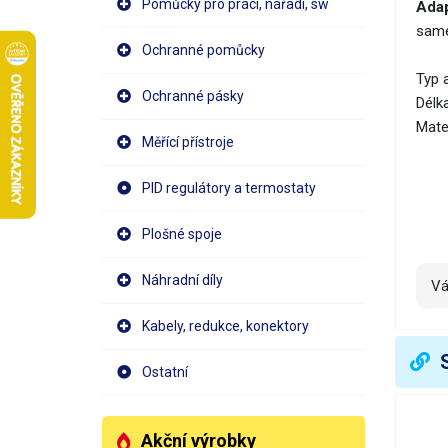
Pomůcky pro práci, nářadí, sw
Adap
same
Ochranné pomůcky
Typ 
Ochranné pásky
Délk
Mate
Měřící přístroje
PID regulátory a termostaty
Plošné spoje
Náhradní díly
V
Kabely, redukce, konektory
Ostatní
Akční výrobky