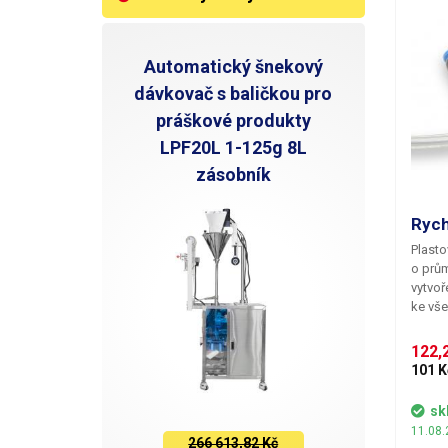
Automatický šnekový
dávkovač s baličkou pro
práškové produkty
LPF20L 1-125g 8L
zásobník
Rych
Plasto
o prům
vytvoř
ke vš
122,2
101 K
sk
11.08.
266 613,82 Kč