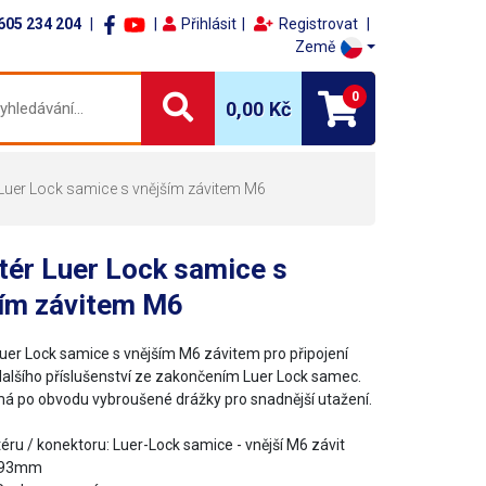
605 234 204
Přihlásit
Registrovat
Země
0
0,00 Kč
Luer Lock samice s vnějším závitem M6
tér Luer Lock samice s
ším závitem M6
uer Lock samice s vnějším M6 závitem pro připojení
 dalšího příslušenství ze zakončením Luer Lock samec.
á po obvodu vybroušené drážky pro snadnější utažení.
éru / konektoru: Luer-Lock samice - vnější M6 závit
0.93mm