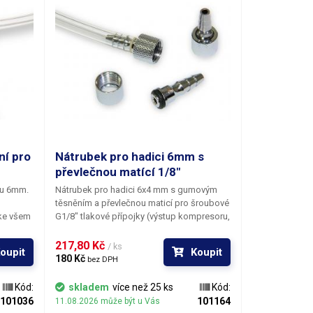
ní pro
Nátrubek pro hadici 6mm s
převlečnou matící 1/8"
ru 6mm.
Nátrubek pro hadici 6x4 mm s gumovým
těsněním a převlečnou maticí pro šroubové
ke všem
G1/8" tlakové přípojky (výstup kompresoru,
stříkací pistole). Set sestává z jednoho
nátrubku a jedné převlečné matice.
217,80 Kč 
/ ks
oupit
Koupit
180 Kč 
bez DPH
Kód:
skladem
více než 25 ks
Kód:
101036
101164
11.08.2026 může být u Vás