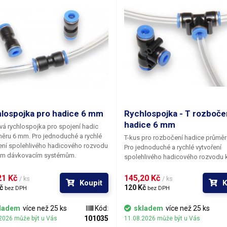
lospojka pro hadice 6 mm
Rychlospojka - T rozboče
hadice 6 mm
vá rychlospojka pro spojení hadic
ěru 6 mm. Pro jednoduché a rychlé
T-kus pro rozbočení hadice průmě
ení spolehlivého hadicového rozvodu
Pro jednoduché a rychlé vytvoření
em dávkovacím systémům.
spolehlivého hadicového rozvodu 
dávkovacím systémům.
1 Kč 
145,20 Kč 
/ ks
/ ks
Koupit
K
č 
120 Kč 
bez DPH
bez DPH
ladem
více než 25 ks
Kód:
skladem
více než 25 ks
101035
2026 může být u Vás
11.08.2026 může být u Vás