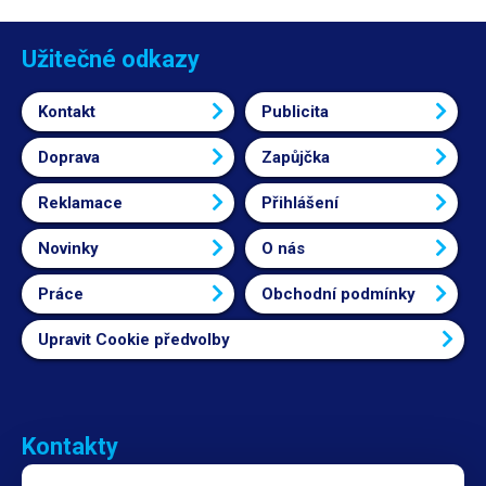
Užitečné odkazy
Kontakt
Publicita
Doprava
Zapůjčka
Reklamace
Přihlášení
Novinky
O nás
Práce
Obchodní podmínky
Upravit Cookie předvolby
Kontakty