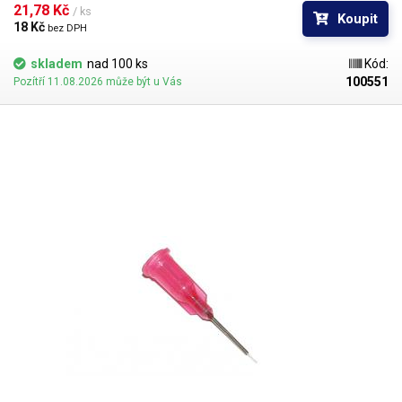
vykazuje ještě lepší vlastnosti než PP. Teflonové kanyly netrpí ucpáváním
21,78 Kč 
/ ks
Koupit
kyanoakryláty ani při nesouvislém provozu.
18 Kč 
bez DPH
skladem
nad 100 ks
Kód:
100551
Pozítří 11.08.2026 může být u Vás