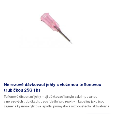
Nerezové dávkovací jehly s vloženou teflonovou
trubičkou 25G 1ks
Teflonové dispenzní jehly mají dávkovací kanylu zakrimpovanou
v nerezových trubičkách. Jsou ideální pro reaktivní kapaliny jako jsou
zejména kyanoakrylátová lepidla, průmyslová rozpouštědla, aktivátory a
tvrdidla. Teflon se při styku s těmito látkami chová zcela inertně a