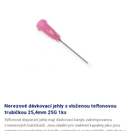
Nerezové dávkovací jehly s vloženou teflonovou
trubičkou 25,4mm 25G 1ks
Teflonové dispenzní jehly mají dávkovací kanylu zakrimpovanou
v nerezových trubičkách. Jsou ideální pro reaktivní kapaliny jako jsou
zejména kyanoakrylátová lepidla, průmyslová rozpouštědla, aktivátory a