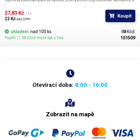
tvrdidla. Teflon se při styku s těmito látkami chová zcela inertně a
vykazuje ještě lepší vlastnosti než PP. Teflonové kanyly netrpí ucpáváním
27,83 Kč 
/ ks
Koupit
kyanoakryláty ani při nesouvislém provozu.
23 Kč 
bez DPH
skladem
nad 100 ks
Kód:
101509
Pozítří 11.08.2026 může být u Vás
Otevírací doba:
8:00 - 16:00
Zobrazit na mapě