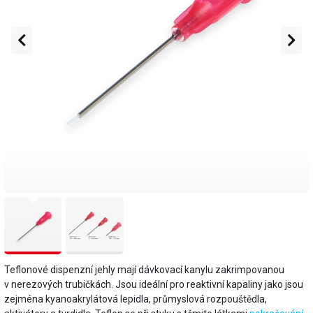
Teflonové dispenzní jehly mají dávkovací kanylu zakrimpovanou
v nerezových trubičkách. Jsou ideální pro reaktivní kapaliny jako jsou
zejména kyanoakrylátová lepidla, průmyslová rozpouštědla,