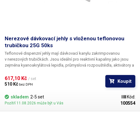
Nerezové dávkovací jehly s vloženou teflonovou
trubičkou 25G 50ks
Teflonové dispenzní jehly mají dávkovací kanylu zakrimpovanou
v nerezových trubičkách. Jsou ideální pro reaktivní kapaliny jako jsou
zejména kyanoakrylátová lepidla, průmyslová rozpouštědla, aktivátory a
tvrdidla. Teflon se při styku s těmito látkami chová zcela inertně a
vykazuje ještě lepší vlastnosti než PP. Teflonové kanyly netrpí ucpáváním
617,10 Kč 
/ set
Koupit
kyanoakryláty ani při nesouvislém provozu.
510 Kč 
bez DPH
skladem
2-5 set
Kód:
100554
Pozítří 11.08.2026 může být u Vás