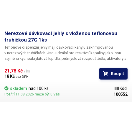
Nerezové dávkovací jehly s vloženou teflonovou
trubičkou 27G 1ks
Teflonové dispenzní jehly mají dávkovací kanylu zakrimpovanou
v nerezových trubičkách. Jsou ideální pro reaktivní kapaliny jako jsou
zejména kyanoakrylátová lepidla, průmyslová rozpouštědla, aktivátory a
tvrdidla. Teflon se při styku s těmito látkami chová zcela inertně a
vykazuje ještě lepší vlastnosti než PP. Teflonové kanyly netrpí ucpáváním
21,78 Kč 
/ ks
Koupit
kyanoakryláty ani při nesouvislém provozu.
18 Kč 
bez DPH
skladem
nad 100 ks
Kód:
100552
Pozítří 11.08.2026 může být u Vás