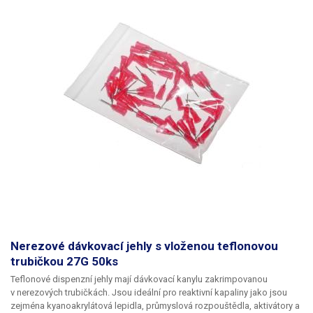
Nerezové dávkovací jehly s vloženou teflonovou
trubičkou 27G 50ks
Teflonové dispenzní jehly mají dávkovací kanylu zakrimpovanou
v nerezových trubičkách. Jsou ideální pro reaktivní kapaliny jako jsou
zejména kyanoakrylátová lepidla, průmyslová rozpouštědla, aktivátory a