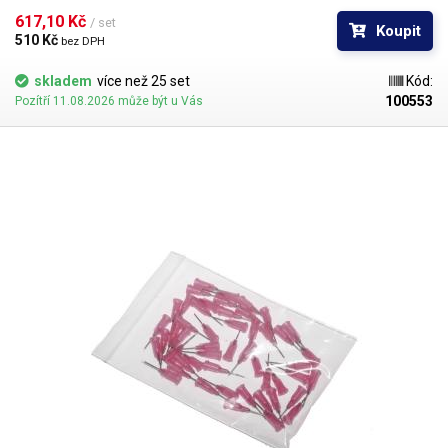
vykazuje ještě lepší vlastnosti než PP. Teflonové kanyly netrpí ucpáváním
617,10 Kč 
/ set
Koupit
kyanoakryláty ani při nesouvislém provozu.
510 Kč 
bez DPH
skladem
více než 25 set
Kód:
100553
Pozítří 11.08.2026 může být u Vás