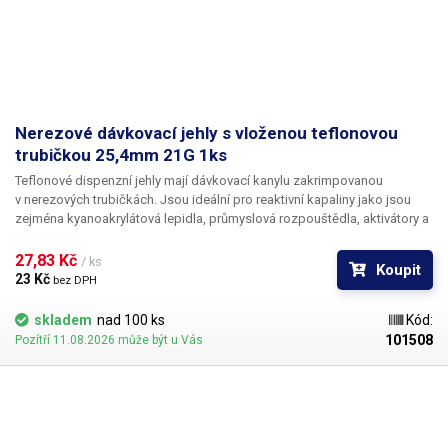
Nerezové dávkovací jehly s vloženou teflonovou
trubičkou 25,4mm 21G 1ks
Teflonové dispenzní jehly mají dávkovací kanylu zakrimpovanou
v nerezových trubičkách. Jsou ideální pro reaktivní kapaliny jako jsou
zejména kyanoakrylátová lepidla, průmyslová rozpouštědla, aktivátory a
tvrdidla. Teflon se při styku s těmito látkami chová zcela inertně a
vykazuje ještě lepší vlastnosti než PP. Teflonové kanyly netrpí ucpáváním
27,83 Kč 
/ ks
Koupit
kyanoakryláty ani při nesouvislém provozu.
23 Kč 
bez DPH
skladem
nad 100 ks
Kód:
101508
Pozítří 11.08.2026 může být u Vás