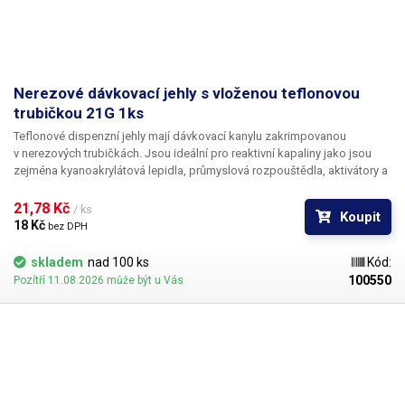
Nerezové dávkovací jehly s vloženou teflonovou
trubičkou 21G 1ks
Teflonové dispenzní jehly mají dávkovací kanylu zakrimpovanou
v nerezových trubičkách. Jsou ideální pro reaktivní kapaliny jako jsou
zejména kyanoakrylátová lepidla, průmyslová rozpouštědla, aktivátory a
tvrdidla. Teflon se při styku s těmito látkami chová zcela inertně a
vykazuje ještě lepší vlastnosti než PP. Teflonové kanyly netrpí ucpáváním
21,78 Kč 
/ ks
Koupit
kyanoakryláty ani při nesouvislém provozu.
18 Kč 
bez DPH
skladem
nad 100 ks
Kód:
100550
Pozítří 11.08.2026 může být u Vás