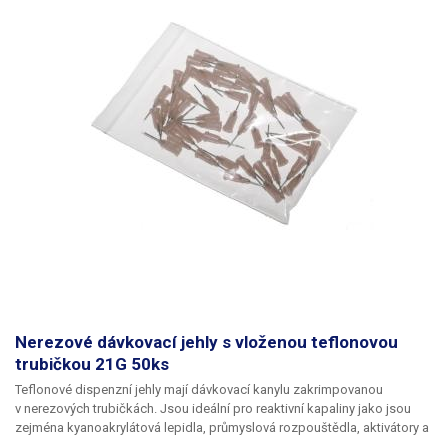
Nerezové dávkovací jehly s vloženou teflonovou
trubičkou 21G 50ks
Teflonové dispenzní jehly mají dávkovací kanylu zakrimpovanou
v nerezových trubičkách. Jsou ideální pro reaktivní kapaliny jako jsou
zejména kyanoakrylátová lepidla, průmyslová rozpouštědla, aktivátory a
tvrdidla. Teflon se při styku s těmito látkami chová zcela inertně a