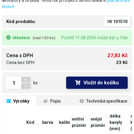
aktivátory a tvrdidla. Teflon se při styku s těmito látkami
pokračování
textu
Kód produktu:
101510
skladem
Pozítří 11.08.2026 může být u Vás
(nad 100 ks)
27,83 Kč
Cena s DPH
Cena bez DPH
23 Kč
Vložit do košíku
ks
 Výrobky
 Popis
 Technická specifikace
délka
d
vnitřní
vnější
Kód
barva
kalibr
kanyly
k
průměr
průměr
(mm)
(