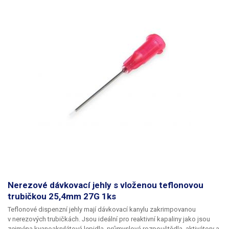
Nerezové dávkovací jehly s vloženou teflonovou
trubičkou 25,4mm 27G 1ks
Teflonové dispenzní jehly mají dávkovací kanylu zakrimpovanou
v nerezových trubičkách. Jsou ideální pro reaktivní kapaliny jako jsou
zejména kyanoakrylátová lepidla, průmyslová rozpouštědla, aktivátory a