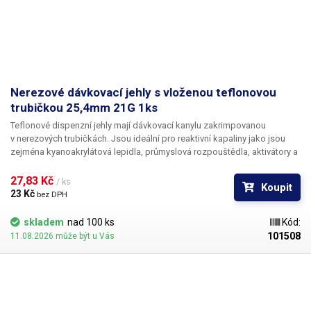
Nerezové dávkovací jehly s vloženou teflonovou
trubičkou 25,4mm 21G 1ks
Teflonové dispenzní jehly mají dávkovací kanylu zakrimpovanou
v nerezových trubičkách. Jsou ideální pro reaktivní kapaliny jako jsou
zejména kyanoakrylátová lepidla, průmyslová rozpouštědla, aktivátory a
tvrdidla. Teflon se při styku s těmito látkami chová zcela inertně a
vykazuje ještě lepší vlastnosti než PP. Teflonové kanyly netrpí ucpáváním
27,83 Kč 
/ ks
Koupit
kyanoakryláty ani při nesouvislém provozu.
23 Kč 
bez DPH
skladem
nad 100 ks
Kód:
101508
11.08.2026 může být u Vás