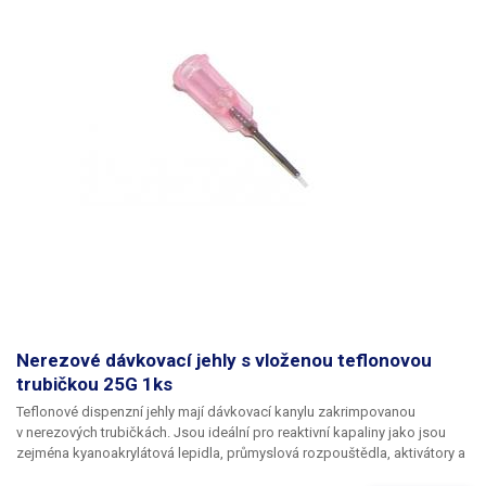
Nerezové dávkovací jehly s vloženou teflonovou
trubičkou 25G 1ks
Teflonové dispenzní jehly mají dávkovací kanylu zakrimpovanou
v nerezových trubičkách. Jsou ideální pro reaktivní kapaliny jako jsou
zejména kyanoakrylátová lepidla, průmyslová rozpouštědla, aktivátory a
tvrdidla. Teflon se při styku s těmito látkami chová zcela inertně a