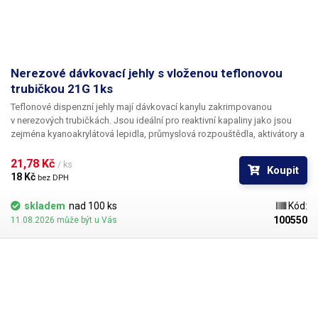
Nerezové dávkovací jehly s vloženou teflonovou
trubičkou 21G 1ks
Teflonové dispenzní jehly mají dávkovací kanylu zakrimpovanou
v nerezových trubičkách. Jsou ideální pro reaktivní kapaliny jako jsou
zejména kyanoakrylátová lepidla, průmyslová rozpouštědla, aktivátory a
tvrdidla. Teflon se při styku s těmito látkami chová zcela inertně a
vykazuje ještě lepší vlastnosti než PP. Teflonové kanyly netrpí ucpáváním
21,78 Kč 
/ ks
Koupit
kyanoakryláty ani při nesouvislém provozu.
18 Kč 
bez DPH
skladem
nad 100 ks
Kód:
100550
11.08.2026 může být u Vás