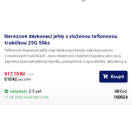
Nerezové dávkovací jehly s vloženou teflonovou
trubičkou 25G 50ks
Teflonové dispenzní jehly mají dávkovací kanylu zakrimpovanou
v nerezových trubičkách. Jsou ideální pro reaktivní kapaliny jako jsou
zejména kyanoakrylátová lepidla, průmyslová rozpouštědla, aktivátory a
tvrdidla. Teflon se při styku s těmito látkami chová zcela inertně a
vykazuje ještě lepší vlastnosti než PP. Teflonové kanyly netrpí ucpáváním
617,10 Kč 
/ set
Koupit
kyanoakryláty ani při nesouvislém provozu.
510 Kč 
bez DPH
skladem
2-5 set
Kód:
100554
11.08.2026 může být u Vás