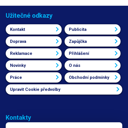
Užitečné odkazy
Kontakt
Publicita
Doprava
Zapůjčka
Reklamace
Přihlášení
Novinky
O nás
Práce
Obchodní podmínky
Upravit Cookie předvolby
Kontakty