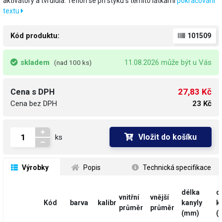
aktivátory a tvrdidla. Teflon se při styku s těmito látkami
pokračování
textu
Kód produktu:
101509
skladem
11.08.2026 může být u Vás
(nad 100 ks)
27,83 Kč
Cena s DPH
Cena bez DPH
23 Kč
Vložit do košíku
ks
 Výrobky
 Popis
 Technická specifikace
délka
d
vnitřní
vnější
Kód
barva
kalibr
kanyly
k
průměr
průměr
(mm)
(