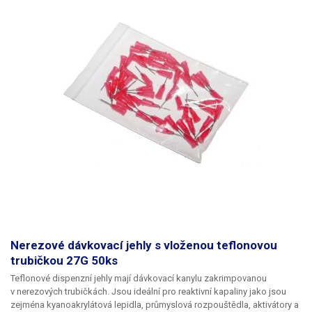
Nerezové dávkovací jehly s vloženou teflonovou
trubičkou 27G 50ks
Teflonové dispenzní jehly mají dávkovací kanylu zakrimpovanou
v nerezových trubičkách. Jsou ideální pro reaktivní kapaliny jako jsou
zejména kyanoakrylátová lepidla, průmyslová rozpouštědla, aktivátory a