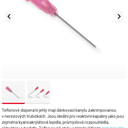
Teflonové dispenzní jehly mají dávkovací kanylu zakrimpovanou
v nerezových trubičkách. Jsou ideální pro reaktivní kapaliny jako jsou
zejména kyanoakrylátová lepidla, průmyslová rozpouštědla,