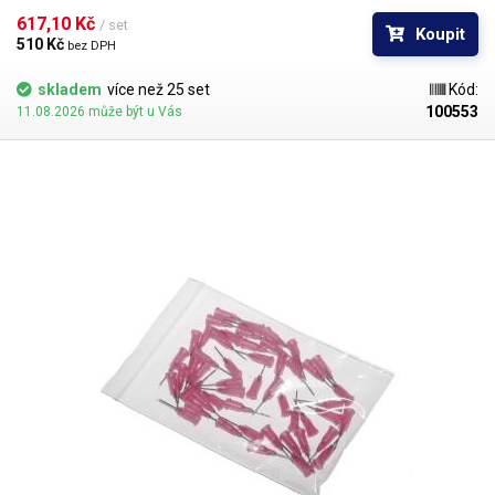
vykazuje ještě lepší vlastnosti než PP. Teflonové kanyly netrpí ucpáváním
617,10 Kč 
/ set
Koupit
kyanoakryláty ani při nesouvislém provozu.
510 Kč 
bez DPH
skladem
více než 25 set
Kód:
100553
11.08.2026 může být u Vás