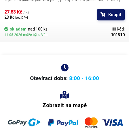
tvrdidla. Teflon se při styku s těmito látkami chová zcela inertně a
vykazuje ještě lepší vlastnosti než PP. Teflonové kanyly netrpí ucpáváním
27,83 Kč 
/ ks
Koupit
kyanoakryláty ani při nesouvislém provozu.
23 Kč 
bez DPH
skladem
nad 100 ks
Kód:
101510
11.08.2026 může být u Vás
Otevírací doba:
8:00 - 16:00
Zobrazit na mapě