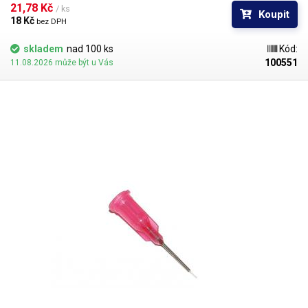
vykazuje ještě lepší vlastnosti než PP. Teflonové kanyly netrpí ucpáváním
21,78 Kč 
/ ks
Koupit
kyanoakryláty ani při nesouvislém provozu.
18 Kč 
bez DPH
skladem
nad 100 ks
Kód:
100551
11.08.2026 může být u Vás