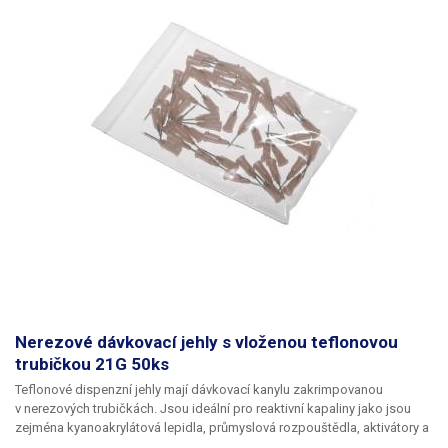
Nerezové dávkovací jehly s vloženou teflonovou
trubičkou 21G 50ks
Teflonové dispenzní jehly mají dávkovací kanylu zakrimpovanou
v nerezových trubičkách. Jsou ideální pro reaktivní kapaliny jako jsou
zejména kyanoakrylátová lepidla, průmyslová rozpouštědla, aktivátory a
tvrdidla. Teflon se při styku s těmito látkami chová zcela inertně a