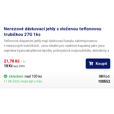
Nerezové dávkovací jehly s vloženou teflonovou
trubičkou 27G 1ks
Teflonové dispenzní jehly mají dávkovací kanylu zakrimpovanou
v nerezových trubičkách. Jsou ideální pro reaktivní kapaliny jako jsou
zejména kyanoakrylátová lepidla, průmyslová rozpouštědla, aktivátory a
tvrdidla. Teflon se při styku s těmito látkami chová zcela inertně a
vykazuje ještě lepší vlastnosti než PP. Teflonové kanyly netrpí ucpáváním
21,78 Kč 
/ ks
Koupit
kyanoakryláty ani při nesouvislém provozu.
18 Kč 
bez DPH
skladem
nad 100 ks
Kód:
100552
11.08.2026 může být u Vás