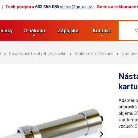
z
Tech.podpora
603 355 085
servis@hotair.cz
Servis a reklamace
vinky
O nákupu
Zápůjčka
Kontakt
Dávkovače tekutých přípravků
Statické směšovače
Nástave
Nást
kart
Adaptér p
přípravků
objemu 37
k automat
vzduch. O