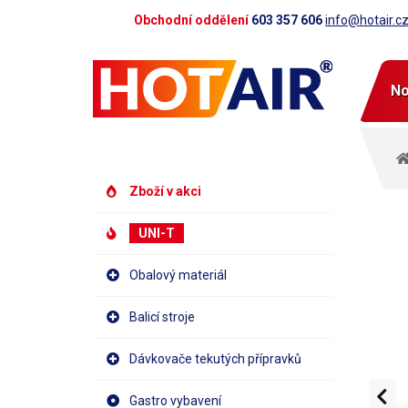
Obchodní oddělení
603 357 606
info@hotair.c
No
Zboží v akci
UNI-T
Obalový materiál
Balicí stroje
Dávkovače tekutých přípravků
Gastro vybavení