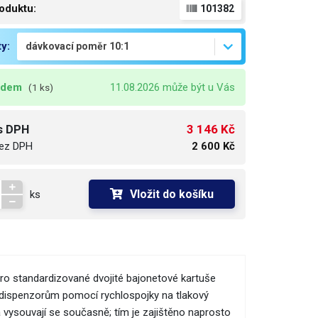
oduktu:
101382
ty:
adem
11.08.2026 může být u Vás
(1 ks)
3 146 Kč
s DPH
ez DPH
2 600 Kč
Vložit do košíku
ks
ro standardizované dvojité bajonetové kartuše
 dispenzorům pomocí rychlospojky na tlakový
 vysouvají se současně; tím je zajištěno naprosto