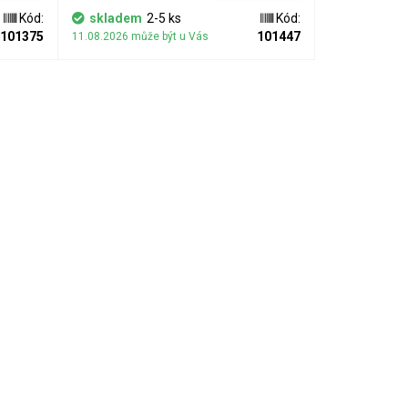
pevně spojeny s velkým vnitřním pístem a
Kód:
skladem
2-5 ks
Kód:
dy v
vysouvají se současně; tím je zajištěno
101375
101447
11.08.2026 může být u Vás
zně
naprosto rovnoměrné dávkování i při
.
rozdílných viskozitách dvou složek
fortem
vytlačovaného chemického přípravku.
hrozí
í
ěním.