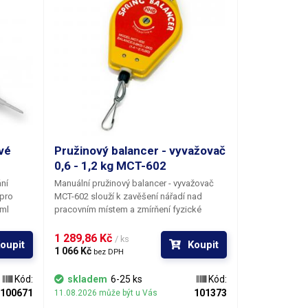
vé
Pružinový balancer - vyvažovač
0,6 - 1,2 kg MCT-602
ní
Manuální pružinový balancer - vyvažovač
 pro
MCT-602 slouží k zavěšení nářadí nad
0ml
pracovním místem a zmírňení fyzické
.
zátěže kladené na pracovníka, kterou by
í
jinak musel bez použití balanceru vynaložit.
1 289,86 Kč 
/ ks
oupit
Koupit
ocí
Při použití balanceru má nářadí ve výchozí
1 066 Kč 
bez DPH
ba
nastavené poloze nulovou váhu a není
s velkým
třeba nic zvedat. Díky závěsnému
Kód:
skladem
6-25 ks
Kód:
časně;
balanceru budete mít své nářadí vždy v
100671
101373
11.08.2026 může být u Vás
né
optimální výšce a poloze, což výrazně