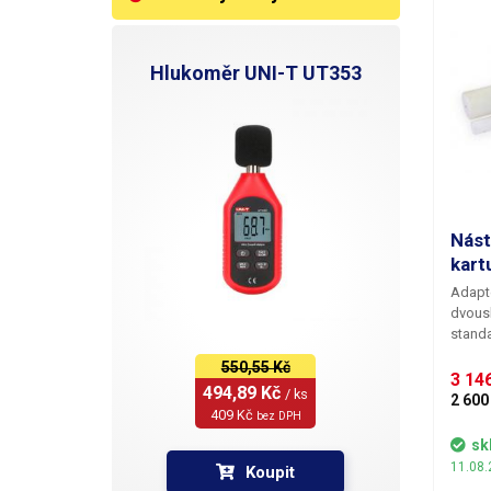
Hlukoměr UNI-T UT353
Nást
kart
Adapté
dvousl
standa
kartuš
550,55 Kč
uzpůs
3 146
494,89 Kč 
/ ks
dispe
2 600
409 Kč 
tlakov
bez DPH
pevně 
sk
vysouv
11.08.
Koupit
napros