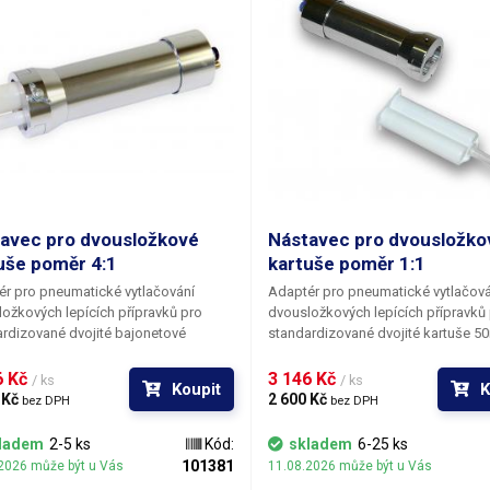
avec pro dvousložkové
Nástavec pro dvousložko
uše poměr 4:1
kartuše poměr 1:1
r pro pneumatické vytlačování
Adaptér pro pneumatické vytlačová
ožkových lepících přípravků pro
dvousložkových lepících přípravků
rdizované dvojité bajonetové
standardizované dvojité kartuše 5
e 4:1 o objemu 42ml. Adaptér je
(2x25ml) používané např. firmou 3M
oben pro připojení k automatickým
Adaptér je uzpůsoben pro připojen
 Kč 
3 146 Kč 
/ ks
/ ks
Koupit
K
nzorům pomocí rychlospojky na
k automatickým dispenzorům pom
 Kč 
2 600 Kč 
bez DPH
bez DPH
ý vzduch. Oba výtlačné písty jsou
rychlospojky na tlakový vzduch. O
spojeny s velkým vnitřním pístem a
výtlačné písty jsou pevně spojeny 
ladem
2-5 ks
Kód:
skladem
6-25 ks
ají se současně; tím je zajištěno
vnitřním pístem a vysouvají se sou
101381
2026 může být u Vás
11.08.2026 může být u Vás
to rovnoměrné dávkování i při
tím je zajištěno naprosto rovnoměr