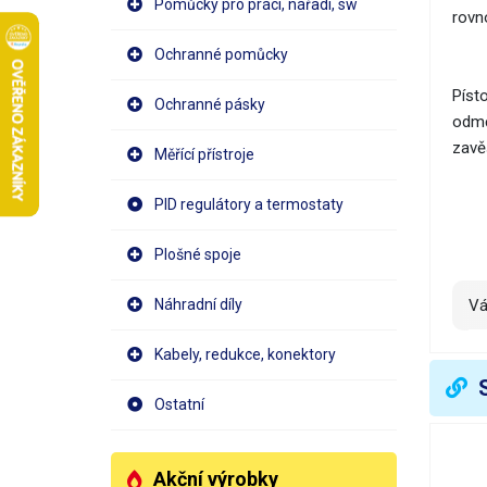
Pomůcky pro práci, nářadí, sw
rovn
Ochranné pomůcky
Písto
Ochranné pásky
odmě
zavě
Měřící přístroje
PID regulátory a termostaty
Plošné spoje
Náhradní díly
V
Kabely, redukce, konektory
Ostatní
Akční výrobky