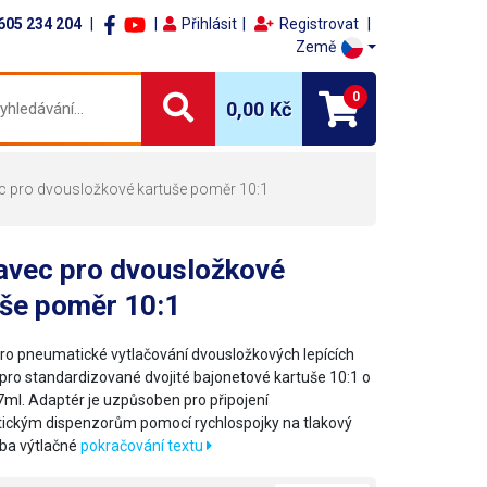
605 234 204
Přihlásit
Registrovat
Země
0
0,00 Kč
c pro dvousložkové kartuše poměr 10:1
avec pro dvousložkové
uše poměr 10:1
ro pneumatické vytlačování dvousložkových lepících
 pro standardizované dvojité bajonetové kartuše 10:1 o
ml. Adaptér je uzpůsoben pro připojení
ickým dispenzorům pomocí rychlospojky na tlakový
ba výtlačné
pokračování textu