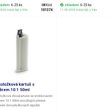
nic zvedat. Díky závěsnému
třeba nic zvedat. Díky závěsnému
ladem
6-25 ks
Kód:
skladem
6-25 ks
eru budete mít své nářadí vždy v
balanceru budete mít své nářadí vž
101374
2026 může být u Vás
11.08.2026 může být u Vás
lní výšce a poloze, což výrazně
optimální výšce a poloze, což výra
í a značně urychlí Vaši práci.
usnadní a značně urychlí Vaši práci
ně s vyšší efektivitou a komfortem
Společně s vyšší efektivitou a kom
zvýší samotnou bezpečnost
také zvýší samotnou bezpečnost
iště, jelikož díky zavěšení nehrozí
pracoviště, jelikož díky zavěšení ne
řadí na zem, ani jiné poranění
pád nářadí na zem, ani jiné poraněn
bené jeho nevhodným umístěním.
způsobené jeho nevhodným umíst
složková kartuš s
rem 10:1 50ml
ložková dvoukartuše se směšovacím
em 10:1 50ml
umožňující přesné
ání dvousložkových lepidel,
ů, silikonů, tmelů a dalších kapalin,