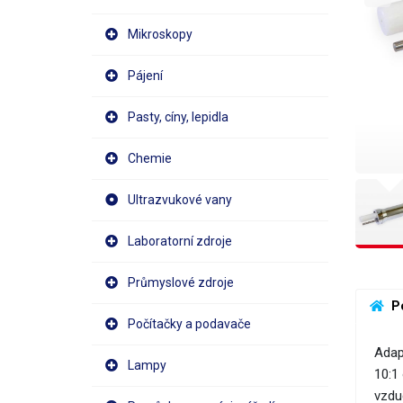
Mikroskopy
Pájení
Pasty, cíny, lepidla
Chemie
Ultrazvukové vany
Laboratorní zdroje
Průmyslové zdroje
 P
Počítačky a podavače
Adap
Lampy
10:1
vzdu