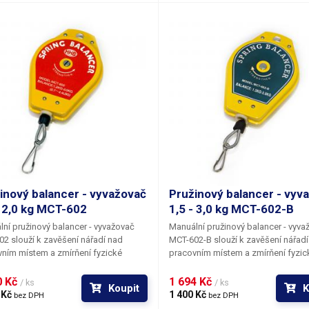
ných viskozitách dvou složek
dávkování i při rozdílných viskozit
čovaného chemického přípravku.
složek vytlačovaného chemického
přípravku. Nástavec je dodáván bez
kartuše, foto s kratuší je pouze pro
ilustraci.
inový balancer - vyvažovač
Pružinový balancer - vyv
- 2,0 kg MCT-602
1,5 - 3,0 kg MCT-602-B
ní pružinový balancer - vyvažovač
Manuální pružinový balancer - vyva
2 slouží k zavěšení nářadí nad
MCT-602-B slouží k zavěšení nářadí
ním místem a zmírňení fyzické
pracovním místem a zmírňení fyzic
 kladené na pracovníka, kterou by
zátěže kladené na pracovníka, kter
musel bez použití balanceru vynaložit.
jinak musel bez použití balanceru vy
 Kč 
1 694 Kč 
/ ks
/ ks
Koupit
K
užití balanceru má nářadí ve výchozí
Při použití balanceru má nářadí ve 
 Kč 
1 400 Kč 
bez DPH
bez DPH
ené poloze nulovou váhu a není
nastavené poloze nulovou váhu a n