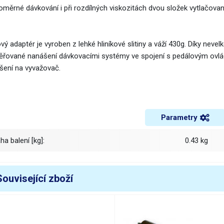
oměrné dávkování i při rozdílných viskozitách dvou složek vytlačova
vý adaptér je vyroben z lehké hliníkové slitiny a váží 430g. Díky neve
řované nanášení dávkovacími systémy ve spojení s pedálovým ovlád
šení na vyvažovač.
Parametry
áha balení [kg]:
0.43 kg
Související zboží