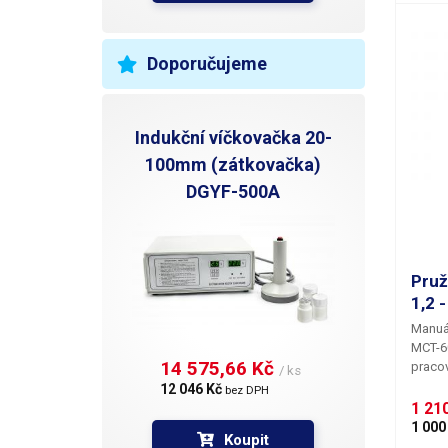
rozdíl
vytla
Doporučujeme
Indukční víčkovačka 20-
100mm (zátkovačka)
DGYF-500A
Pruž
1,2 
Manuál
MCT-60
14 575,66 Kč 
pracov
/ ks
zátěže
12 046 Kč 
bez DPH
jinak 
1 210
Při po
1 000
Koupit
nastav