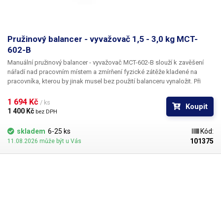
Pružinový balancer - vyvažovač 1,5 - 3,0 kg MCT-
602-B
Manuální pružinový balancer - vyvažovač MCT-602-B slouží k zavěšení
nářadí nad pracovním místem a zmírňení fyzické zátěže kladené na
pracovníka, kterou by jinak musel bez použití balanceru vynaložit. Při
použití balanceru má nářadí ve výchozí nastavené poloze nulovou váhu a
není třeba nic zvedat. Díky závěsnému balanceru budete mít své nářadí
1 694 Kč 
/ ks
Koupit
vždy v optimální výšce a poloze, což výrazně usnadní a značně urychlí
1 400 Kč 
bez DPH
Vaši práci. Společně s vyšší efektivitou a komfortem také zvýší
samotnou bezpečnost pracoviště, jelikož díky zavěšení nehrozí pád
skladem
6-25 ks
Kód:
nářadí na zem, ani jiné poranění způsobené jeho nevhodným umístěním.
101375
11.08.2026 může být u Vás