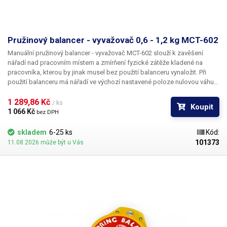
Pružinový balancer - vyvažovač 0,6 - 1,2 kg MCT-602
Manuální pružinový balancer - vyvažovač MCT-602 slouží k zavěšení
nářadí nad pracovním místem a zmírňení fyzické zátěže kladené na
pracovníka, kterou by jinak musel bez použití balanceru vynaložit. Při
použití balanceru má nářadí ve výchozí nastavené poloze nulovou váhu a
není třeba nic zvedat. Díky závěsnému balanceru budete mít své nářadí
vždy v optimální výšce a poloze, což výrazně usnadní a značně urychlí
1 289,86 Kč 
/ ks
Koupit
Vaši práci. Společně s vyšší efektivitou a komfortem také zvýší
1 066 Kč 
bez DPH
samotnou bezpečnost pracoviště, jelikož díky zavěšení nehrozí pád
nářadí na zem, ani jiné poranění způsobené jeho nevhodným umístěním.
skladem
6-25 ks
Kód:
101373
11.08.2026 může být u Vás