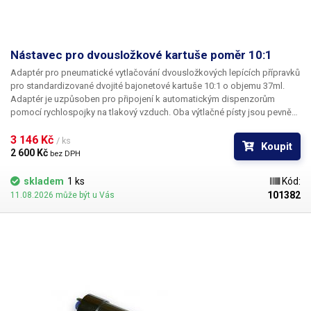
Nástavec pro dvousložkové kartuše poměr 10:1
Adaptér pro pneumatické vytlačování dvousložkových lepících přípravků
pro standardizované dvojité bajonetové kartuše 10:1 o objemu 37ml.
Adaptér je uzpůsoben pro připojení k automatickým dispenzorům
pomocí rychlospojky na tlakový vzduch. Oba výtlačné písty jsou pevně
spojeny s velkým vnitřním pístem a vysouvají se současně; tím je
zajištěno naprosto rovnoměrné dávkování i při rozdílných viskozitách
3 146 Kč 
/ ks
Koupit
dvou složek vytlačovaného chemického přípravku.
2 600 Kč 
bez DPH
skladem
1 ks
Kód:
101382
11.08.2026 může být u Vás