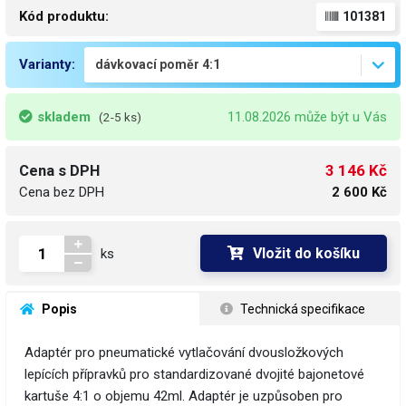
Kód produktu:
101381
Varianty:
skladem
11.08.2026 může být u Vás
(2-5 ks)
3 146 Kč
Cena s DPH
Cena bez DPH
2 600 Kč
Vložit do košíku
ks
 Popis
 Technická specifikace
Adaptér pro pneumatické vytlačování dvousložkových
lepících přípravků pro standardizované dvojité bajonetové
kartuše 4:1 o objemu 42ml. Adaptér je uzpůsoben pro