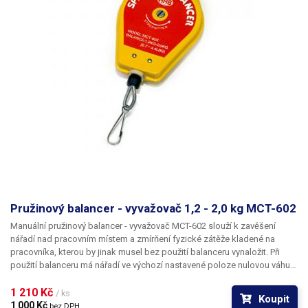
Pružinový balancer - vyvažovač 1,2 - 2,0 kg MCT-602
Manuální pružinový balancer - vyvažovač MCT-602 slouží k zavěšení
nářadí nad pracovním místem a zmírňení fyzické zátěže kladené na
pracovníka, kterou by jinak musel bez použití balanceru vynaložit. Při
použití balanceru má nářadí ve výchozí nastavené poloze nulovou váhu a
není třeba nic zvedat. Díky závěsnému balanceru budete mít své nářadí
vždy v optimální výšce a poloze, což výrazně usnadní a značně urychlí
1 210 Kč 
/ ks
Koupit
Vaši práci. Společně s vyšší efektivitou a komfortem také zvýší
1 000 Kč 
bez DPH