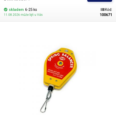
přípravku. Nástavec je dodáván bez kartuše, foto s kratuší je pouze pro
ilustraci.
skladem
6-25 ks
Kód:
100671
11.08.2026 může být u Vás