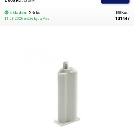
2 600 Kč 
bez DPH
skladem
2-5 ks
Kód:
101447
11.08.2026 může být u Vás