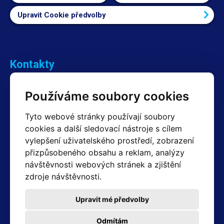
Upravit Cookie předvolby
Kontakty
Obchodní oddělení Reklamace
Používáme soubory cookies
+420 603 357 606 +420 605 234 204
info@hotair.cz
Tyto webové stránky používají soubory
Fakturační a expediční oddělení
cookies a další sledovací nástroje s cílem
+420 605 259 759
vylepšení uživatelského prostředí, zobrazení
(Po–Pá: 7:30 – 15:00)
přizpůsobeného obsahu a reklam, analýzy
Technické oddělení
návštěvnosti webových stránek a zjištění
+420 603 355 085
(Po–Pá: 8:00 – 16:00)
zdroje návštěvnosti.
servis@hotair.cz
Výdej zboží (Ostrava): Po-Pá: 8:00 - 16:00
Upravit mé předvolby
Platba jen v hotovosti
Odmítám