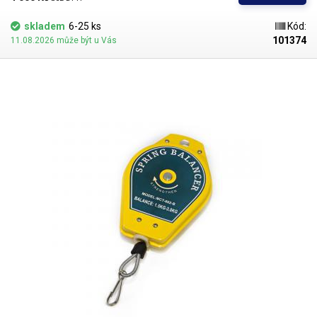
samotnou bezpečnost pracoviště, jelikož díky zavěšení nehrozí pád
nářadí na zem, ani jiné poranění způsobené jeho nevhodným umístěním.
skladem
6-25 ks
Kód:
101374
11.08.2026 může být u Vás