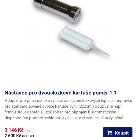
Nástavec pro dvousložkové kartuše poměr 1:1
Adaptér pro pneumatické vytlačování dvousložkových lepících přípravků
pro standardizované dvojité kartuše 50ml (2x25ml) používané např.
firmou 3M. Adaptér je uzpůsoben pro připojení k automatickým
dispenzorům pomocí rychlospojky na tlakový vzduch. Oba výtlačné
písty jsou pevně spojeny s velkým vnitřním pístem a vysouvají se
současně; tím je zajištěno naprosto rovnoměrné dávkování i při
3 146 Kč 
/ ks
Koupit
rozdílných viskozitách dvou složek vytlačovaného chemického
2 600 Kč 
bez DPH