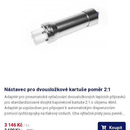
Nástavec pro dvousložkové kartuše poměr 2:1
Adaptér pro pneumatické vytlačování dvousložkových lepících přípravků
pro standardizované dvojité bajonetové kartuše 2:1 o objemu 46ml.
Adaptér je uzpůsoben pro připojení k automatickým dispenzorům
pomocí rychlospojky na tlakový vzduch. Oba výtlačné písty jsou pevně
spojeny s velkým vnitřním pístem a vysouvají se současně; tím je
zajištěno naprosto rovnoměrné dávkování i při rozdílných viskozitách
3 146 Kč 
/ ks
Koupit
dvou složek vytlačovaného chemického přípravku.