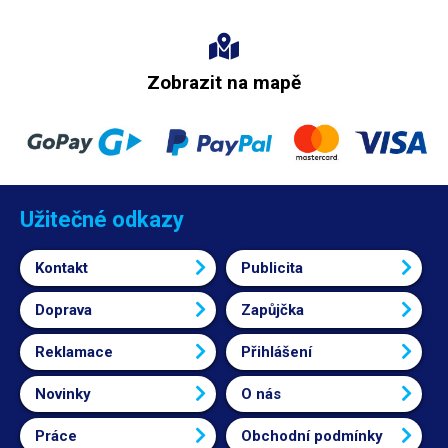
Zobrazit na mapě
Užitečné odkazy
Kontakt
Publicita
Doprava
Zapůjčka
Reklamace
Přihlášení
Novinky
O nás
Práce
Obchodní podmínky