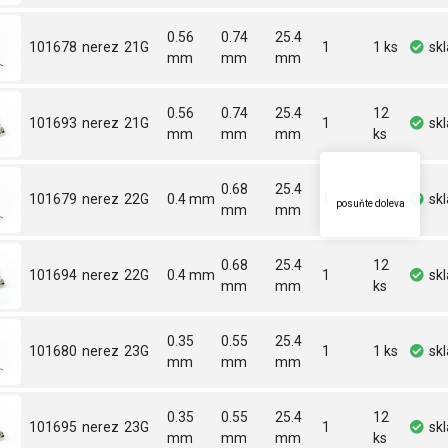
0.56
0.74
25.4
101678
nerez
21G
1
1 ks
sk
mm
mm
mm
0.56
0.74
25.4
12
101693
nerez
21G
1
sk
mm
mm
mm
ks
0.68
25.4
101679
nerez
22G
0.4 mm
1
1 ks
sk
posuňte doleva
mm
mm
0.68
25.4
12
101694
nerez
22G
0.4 mm
1
sk
mm
mm
ks
0.35
0.55
25.4
101680
nerez
23G
1
1 ks
sk
mm
mm
mm
0.35
0.55
25.4
12
101695
nerez
23G
1
sk
mm
mm
mm
ks