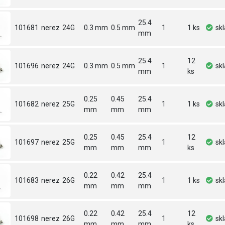
25.4
101681
nerez
24G
0.3 mm
0.5 mm
1
1 ks
sk
mm
25.4
12
101696
nerez
24G
0.3 mm
0.5 mm
1
sk
mm
ks
0.25
0.45
25.4
101682
nerez
25G
1
1 ks
sk
mm
mm
mm
0.25
0.45
25.4
12
101697
nerez
25G
1
sk
mm
mm
mm
ks
0.22
0.42
25.4
101683
nerez
26G
1
1 ks
sk
mm
mm
mm
0.22
0.42
25.4
12
101698
nerez
26G
1
sk
mm
mm
mm
ks