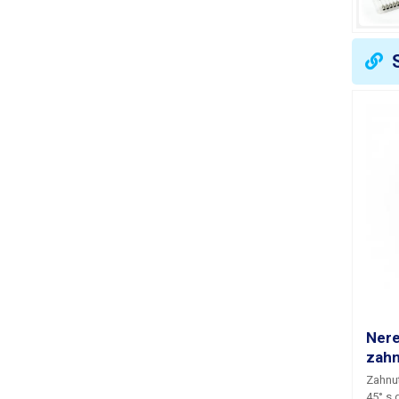
Nere
zahn
Zahnut
45°
s 