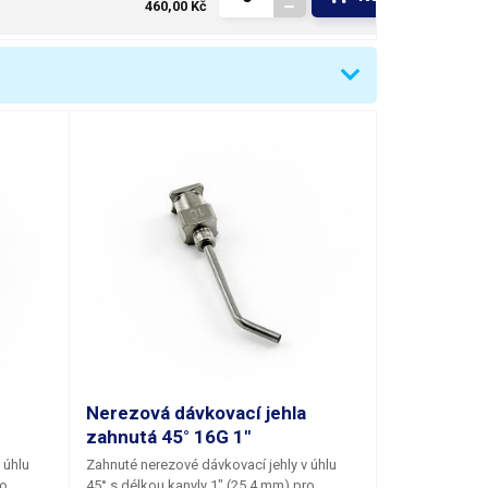
460,00 Kč
Nerezová dávkovací jehla
zahnutá 45° 16G 1"
 úhlu
Zahnuté nerezové dávkovací jehly
v úhlu
ro
45°
s délkou kanyly
1"
(25,4 mm) pro