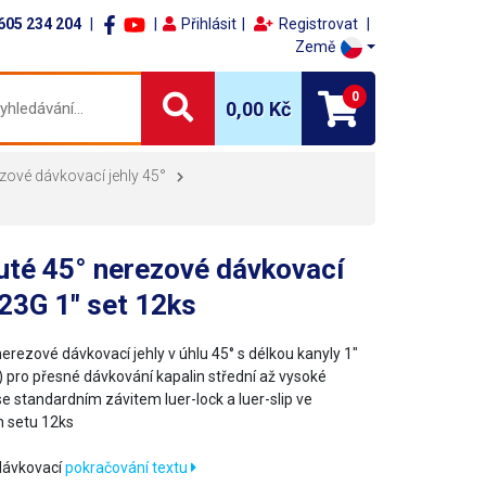
605 234 204
Přihlásit
Registrovat
Země
0
0,00 Kč
zové dávkovací jehly 45°
uté 45° nerezové dávkovací
 23G 1" set 12ks
erezové dávkovací jehly v úhlu 45° s délkou kanyly 1"
 pro přesné dávkování kapalin střední až vysoké
se standardním závitem luer-lock a luer-slip ve
 setu 12ks
dávkovací
pokračování textu