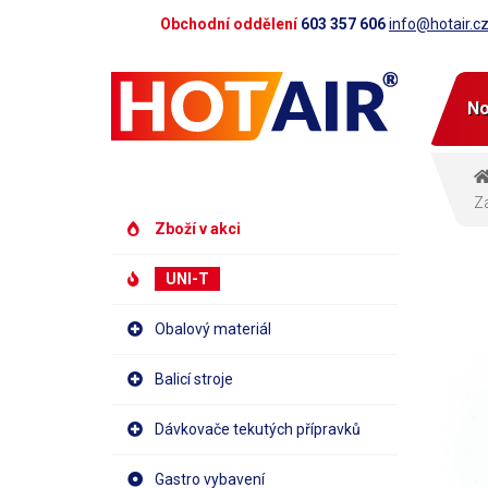
Obchodní oddělení
603 357 606
info@hotair.c
No
Za
Zboží v akci
UNI-T
Obalový materiál
Balicí stroje
Dávkovače tekutých přípravků
Gastro vybavení