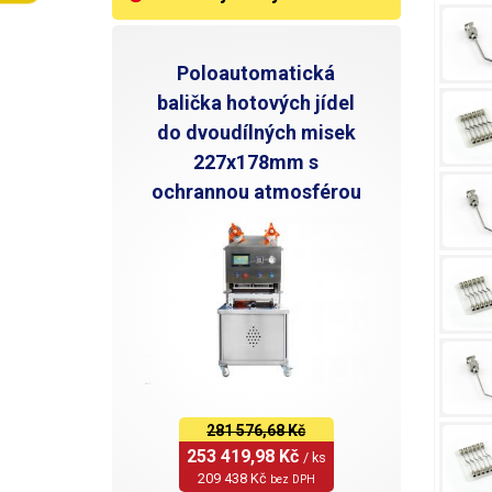
Poloautomatická
balička hotových jídel
do dvoudílných misek
227x178mm s
ochrannou atmosférou
281 576,68 Kč
253 419,98 Kč 
/ ks
209 438 Kč 
bez DPH