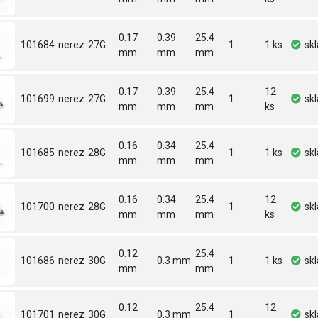
0.17
0.39
25.4
101684
nerez
27G
1
1 ks
sk
mm
mm
mm
0.17
0.39
25.4
12
101699
nerez
27G
1
sk
mm
mm
mm
ks
0.16
0.34
25.4
101685
nerez
28G
1
1 ks
sk
mm
mm
mm
0.16
0.34
25.4
12
101700
nerez
28G
1
sk
mm
mm
mm
ks
0.12
25.4
101686
nerez
30G
0.3 mm
1
1 ks
sk
mm
mm
0.12
25.4
12
101701
nerez
30G
0.3 mm
1
sk