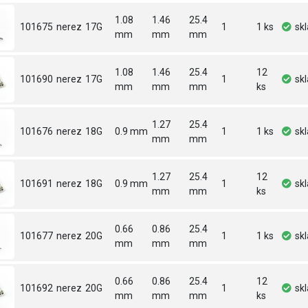
1.08
1.46
25.4
101675
nerez
17G
1
1 ks
sk
mm
mm
mm
1.08
1.46
25.4
12
101690
nerez
17G
1
sk
mm
mm
mm
ks
1.27
25.4
101676
nerez
18G
0.9 mm
1
1 ks
sk
mm
mm
1.27
25.4
12
101691
nerez
18G
0.9 mm
1
sk
mm
mm
ks
0.66
0.86
25.4
101677
nerez
20G
1
1 ks
sk
mm
mm
mm
0.66
0.86
25.4
12
101692
nerez
20G
1
sk
mm
mm
mm
ks