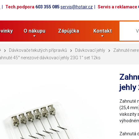
z
Tech.podpora
603 355 085
servis@hotair.cz
Servis a reklamace
vinky
O nákupu
Zápůjčka
Kontakt
Dávkovače tekutých přípravků
Dávkovací jehly
Zahnuté nere
hnuté 45° nerezové dávkovací jehly 23G 1" set 12ks
Zahn
jehly
Zahnuté n
(25,4 mm)
viskozity 
výhodném
Zahnutá 