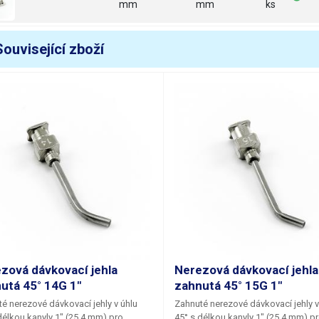
mm
mm
ks
Související zboží
zová dávkovací jehla
Nerezová dávkovací jehla
utá 45° 14G 1"
zahnutá 45° 15G 1"
é nerezové dávkovací jehly
v úhlu
Zahnuté nerezové dávkovací jehly
v
délkou kanyly
1"
(25,4 mm) pro
45°
s délkou kanyly
1"
(25,4 mm) p