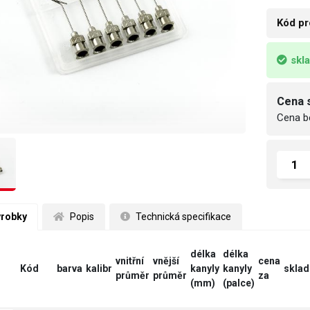
Kód pr
skl
Cena 
Cena b
ýrobky
 Popis
 Technická specifikace
délka
délka
vnitřní
vnější
cena
Kód
barva
kalibr
kanyly
kanyly
sklad
průměr
průměr
za
(mm)
(palce)