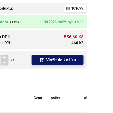
oduktu:
101695
adem
11.08.2026 může být u Vás
(1 ks)
556,60 Kč
s DPH
ez DPH
460 Kč
Vložit do košíku
ks
Cena
počet
objednat