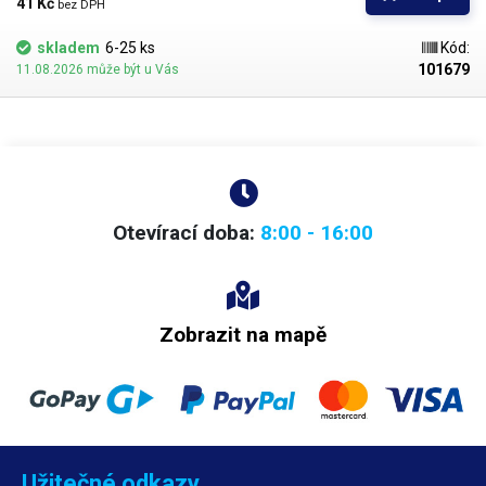
kladen důraz na kvalitu povrchu a přesné dodržení vnitřních průměrů.
41 Kč 
bez DPH
Povrch kapiláry je elektrolyticky leštěn.
skladem
6-25 ks
Kód:
101679
11.08.2026 může být u Vás
Otevírací doba:
8:00 - 16:00
Zobrazit na mapě
Užitečné odkazy