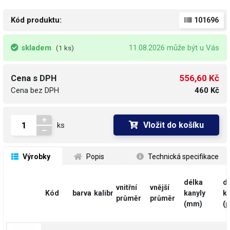
Kód produktu:
101696
skladem
11.08.2026 může být u Vás
(1 ks)
556,60 Kč
Cena s DPH
Cena bez DPH
460 Kč
Vložit do košíku
ks
 Výrobky
 Popis
 Technická specifikace
délka
d
vnitřní
vnější
Kód
barva
kalibr
kanyly
ka
průměr
průměr
(mm)
(p