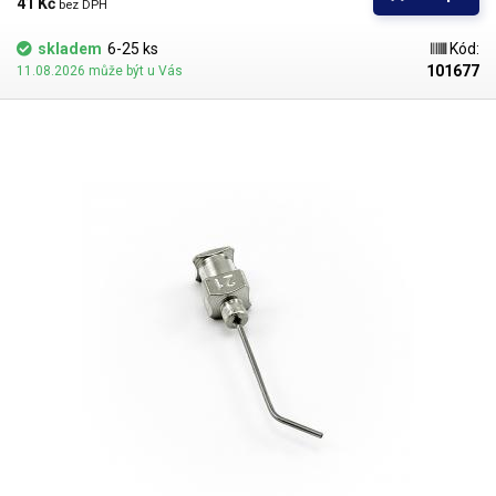
kladen důraz na kvalitu povrchu a přesné dodržení vnitřních průměrů.
41 Kč 
bez DPH
Povrch kapiláry je elektrolyticky leštěn.
skladem
6-25 ks
Kód:
101677
11.08.2026 může být u Vás