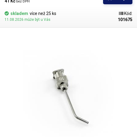
kladen důraz na kvalitu povrchu a přesné dodržení vnitřních průměrů.
41 Kč 
bez DPH
Povrch kapiláry je elektrolyticky leštěn.
skladem
více než 25 ks
Kód:
101675
11.08.2026 může být u Vás