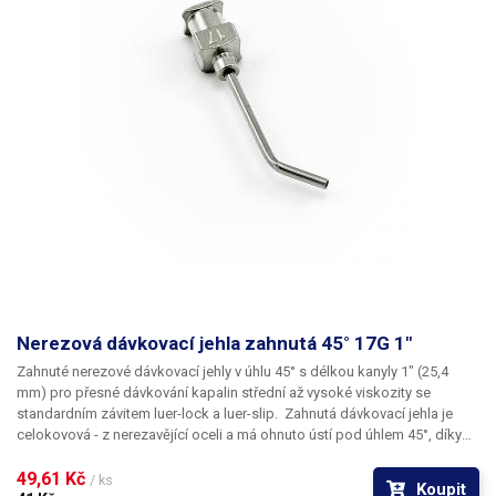
Nerezová dávkovací jehla zahnutá 45° 17G 1"
Zahnuté nerezové dávkovací jehly
v úhlu
45°
s délkou kanyly
1"
(25,4
mm) pro přesné dávkování kapalin střední až vysoké viskozity se
standardním závitem
luer-lock
a
luer-slip
. Zahnutá dávkovací jehla je
celokovová - z nerezavějící oceli a má ohnuto
ústí pod úhlem 45°
, díky
kterému lze aplikovat kapalinu i
do těžce přístupných míst
. Kapilára
nerezové jehly je vyrobena z ušlechtilé rafinované oceli a při její výrobě je
49,61 Kč 
/ ks
Koupit