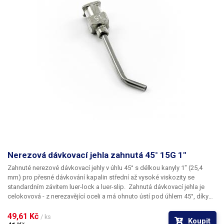
Nerezová dávkovací jehla zahnutá 45° 15G 1"
Zahnuté nerezové dávkovací jehly
v úhlu
45°
s délkou kanyly
1"
(25,4
mm) pro přesné dávkování kapalin střední až vysoké viskozity se
standardním závitem
luer-lock
a
luer-slip
. Zahnutá dávkovací jehla je
celokovová - z nerezavějící oceli a má ohnuto
ústí pod úhlem 45°
, díky
kterému lze aplikovat kapalinu i
do těžce přístupných míst
. Kapilára
nerezové jehly je vyrobena z ušlechtilé rafinované oceli a při její výrobě je
49,61 Kč 
/ ks
Koupit