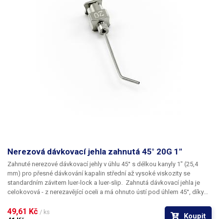
Nerezová dávkovací jehla zahnutá 45° 20G 1"
Zahnuté nerezové dávkovací jehly
v úhlu
45°
s délkou kanyly
1"
(25,4
mm) pro přesné dávkování kapalin střední až vysoké viskozity se
standardním závitem
luer-lock
a
luer-slip
. Zahnutá dávkovací jehla je
celokovová - z nerezavějící oceli a má ohnuto
ústí pod úhlem 45°
, díky
kterému lze aplikovat kapalinu i
do těžce přístupných míst
. Kapilára
nerezové jehly je vyrobena z ušlechtilé rafinované oceli a při její výrobě je
49,61 Kč 
/ ks
Koupit