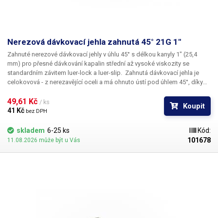
Nerezová dávkovací jehla zahnutá 45° 21G 1"
Zahnuté nerezové dávkovací jehly
v úhlu
45°
s délkou kanyly
1"
(25,4
mm) pro přesné dávkování kapalin střední až vysoké viskozity se
standardním závitem
luer-lock
a
luer-slip
. Zahnutá dávkovací jehla je
celokovová - z nerezavějící oceli a má ohnuto
ústí pod úhlem 45°
, díky
kterému lze aplikovat kapalinu i
do těžce přístupných míst
. Kapilára
nerezové jehly je vyrobena z ušlechtilé rafinované oceli a při její výrobě je
49,61 Kč 
/ ks
Koupit
kladen důraz na kvalitu povrchu a přesné dodržení vnitřních průměrů.
41 Kč 
bez DPH
Povrch kapiláry je elektrolyticky leštěn.
skladem
6-25 ks
Kód:
101678
11.08.2026 může být u Vás