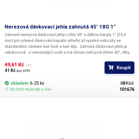
Nerezová dávkovací jehla zahnutá 45° 18G 1"
Zahnuté nerezové dávkovací jehly
v úhlu
45°
s délkou kanyly
1"
(25,4
mm) pro přesné dávkování kapalin střední až vysoké viskozity se
standardním závitem
luer-lock
a
luer-slip
. Zahnutá dávkovací jehla je
celokovová - z nerezavějící oceli a má ohnuto
ústí pod úhlem 45°
, díky
kterému lze aplikovat kapalinu i
do těžce přístupných míst
. Kapilára
nerezové jehly je vyrobena z ušlechtilé rafinované oceli a při její výrobě je
49,61 Kč 
/ ks
Koupit
kladen důraz na kvalitu povrchu a přesné dodržení vnitřních průměrů.
41 Kč 
bez DPH
Povrch kapiláry je elektrolyticky leštěn.
skladem
6-25 ks
Kód:
101676
11.08.2026 může být u Vás