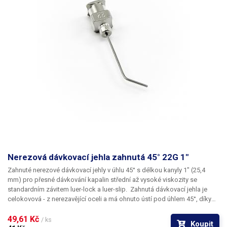
Nerezová dávkovací jehla zahnutá 45° 22G 1"
Zahnuté nerezové dávkovací jehly
v úhlu
45°
s délkou kanyly
1"
(25,4
mm) pro přesné dávkování kapalin střední až vysoké viskozity se
standardním závitem
luer-lock
a
luer-slip
. Zahnutá dávkovací jehla je
celokovová - z nerezavějící oceli a má ohnuto
ústí pod úhlem 45°
, díky
kterému lze aplikovat kapalinu i
do těžce přístupných míst
. Kapilára
nerezové jehly je vyrobena z ušlechtilé rafinované oceli a při její výrobě je
49,61 Kč 
/ ks
Koupit