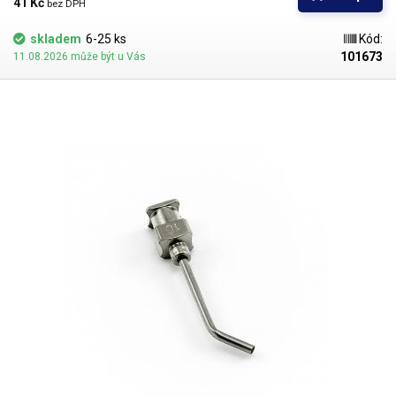
kladen důraz na kvalitu povrchu a přesné dodržení vnitřních průměrů.
41 Kč 
bez DPH
Povrch kapiláry je elektrolyticky leštěn.
skladem
6-25 ks
Kód:
101673
11.08.2026 může být u Vás