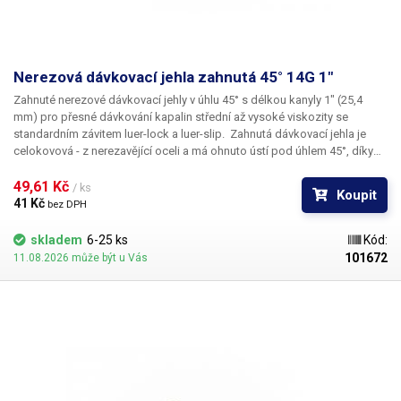
Nerezová dávkovací jehla zahnutá 45° 14G 1"
Zahnuté nerezové dávkovací jehly
v úhlu
45°
s délkou kanyly
1"
(25,4
mm) pro přesné dávkování kapalin střední až vysoké viskozity se
standardním závitem
luer-lock
a
luer-slip
. Zahnutá dávkovací jehla je
celokovová - z nerezavějící oceli a má ohnuto
ústí pod úhlem 45°
, díky
kterému lze aplikovat kapalinu i
do těžce přístupných míst
. Kapilára
nerezové jehly je vyrobena z ušlechtilé rafinované oceli a při její výrobě je
49,61 Kč 
/ ks
Koupit
kladen důraz na kvalitu povrchu a přesné dodržení vnitřních průměrů.
41 Kč 
bez DPH
Povrch kapiláry je elektrolyticky leštěn.
skladem
6-25 ks
Kód:
101672
11.08.2026 může být u Vás