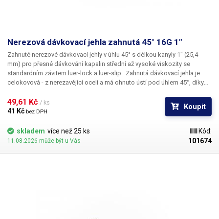
Nerezová dávkovací jehla zahnutá 45° 16G 1"
Zahnuté nerezové dávkovací jehly
v úhlu
45°
s délkou kanyly
1"
(25,4
mm) pro přesné dávkování kapalin střední až vysoké viskozity se
standardním závitem
luer-lock
a
luer-slip
. Zahnutá dávkovací jehla je
celokovová - z nerezavějící oceli a má ohnuto
ústí pod úhlem 45°
, díky
kterému lze aplikovat kapalinu i
do těžce přístupných míst
. Kapilára
nerezové jehly je vyrobena z ušlechtilé rafinované oceli a při její výrobě je
49,61 Kč 
/ ks
Koupit
kladen důraz na kvalitu povrchu a přesné dodržení vnitřních průměrů.
41 Kč 
bez DPH
Povrch kapiláry je elektrolyticky leštěn.
skladem
více než 25 ks
Kód:
101674
11.08.2026 může být u Vás