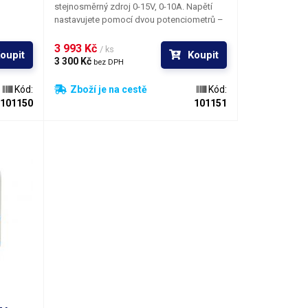
stejnosměrný zdroj 0-15V, 0-10A. Napětí
nastavujete pomocí dvou potenciometrů –
 RXN.
hrubě, jemně; stejným způsobem se
hů
nastavuje i omezení proudu resp. funkce
3 993 Kč 
/ ks
oupit
Koupit
uje 3-
proudového zdroje. Dva segmentové LED
3 300 Kč 
bez DPH
setiny
displeje zobrazují aktuální napětí
notky
na výstupních svorkách zdroje a odebíraný
Kód:
Zboží je na cestě
Kód:
proud.
101150
101151