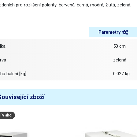
deních pro rozlišení polarity: červená, černá, modrá, žlutá, zelená.
Parametry
élka
50 cm
arva
zelená
áha balení [kg]:
0.027 kg
Související zboží
 v akci