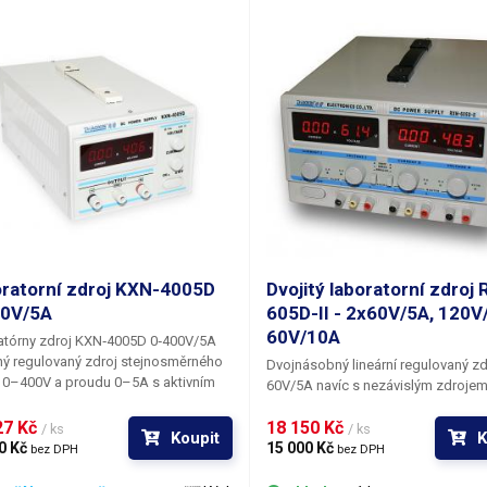
í zdroje v definovaných intervalech a
nnými stanovenými parametry je
 pro testování na výrobních linkách
apř. pro simulaci umělého stárnutí
nent.
ratorní zdroj KXN-4005D
Dvojitý laboratorní zdroj
00V/5A
605D-II - 2x60V/5A, 120V
60V/10A
atórny zdroj KXN‑4005D 0‑400V/5A
ý regulovaný zdroj stejnosměrného
Dvojnásobný lineární regulovaný zd
 0–400V a proudu 0–5A s aktivním
60V/5A navíc s nezávislým zdroje
ením
. Vysoké stabilizované napětí na
pro napájení řídících nebo pomoc
ních svorkách předurčuje zdroj k
7 Kč 
18 150 Kč 
obvodů. Oba zdroje jsou ovládány 
/ ks
/ ks
Koupit
K
ní specifických laboratorních
0 Kč 
nezávisle a stejně nezávislé-tedy
15 000 Kč 
bez DPH
bez DPH
cí nebo například testování a vývoj
galvanicky oddělené jsou i jejich vý
ových obvodů s elektronkami.