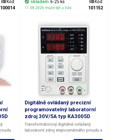
í
Kód:
skladem
6-25 ks
Kód:
napětí.
,
100014
101152
11.08.2026 může být u Vás
obrázek).
ní
Digitálně ovládaný precizní
rní
programovatelný laboratorní
05D
zdroj 30V/5A typ KA3005D
ný
Transformátorový digitálně ovládaný
proudu
laboratorní zdroj stejnosměrného proudu s
možností velmi jemného ladění