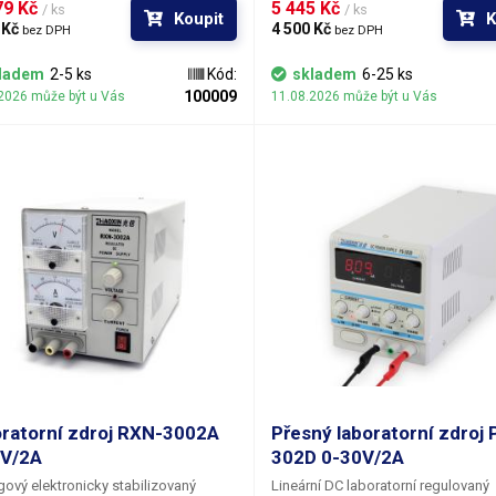
9 Kč 
5 445 Kč 
. Oba zdroje jsou ovládány zcela
stabilizovaného napětí i proudu. Na
/ ks
/ ks
Koupit
K
slé a stejně nezávislé-tedy
 Kč 
zdroje je plynule nastavitelné od 0
4 500 Kč 
bez DPH
bez DPH
icky oddělené jsou i jejich výstupy.
po jedné setině Voltu; po tisíciná
- tedy po miliapmérech si volíte om
ladem
2-5 ks
Kód:
skladem
6-25 ks
proudu resp. proud v režimu konst
100009
2026 může být u Vás
11.08.2026 může být u Vás
proudu. Jelikož je řízení zdroje pln
digitální, je nabízena i funkce ulože
zvolených veličin do paměti.
ratorní zdroj RXN-3002A
Přesný laboratorní zdroj 
V/2A
302D 0-30V/2A
ový elektronicky stabilizovaný
Lineární DC laboratorní regulovaný