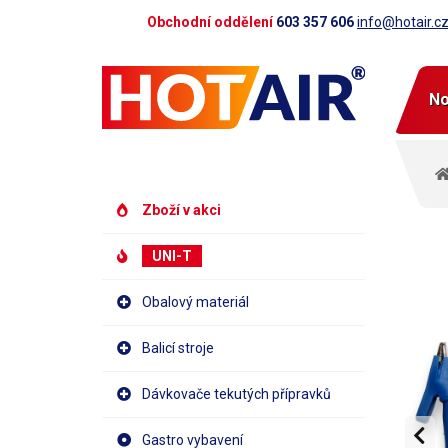
Obchodní oddělení
603 357 606
info@hotair.c
No
Zboží v akci
UNI-T
Obalový materiál
Balicí stroje
Dávkovače tekutých přípravků
Gastro vybavení