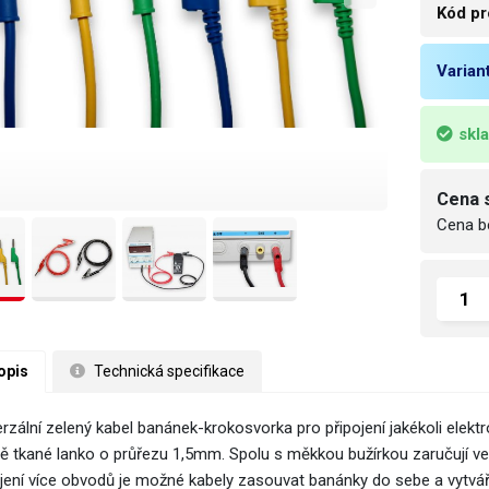
Kód pr
Varian
skl
Cena 
Cena b
opis
 Technická specifikace
rzální zelený kabel banánek-krokosvorka pro připojení jakékoli elektr
ě tkané lanko o průřezu 1,5mm. Spolu s měkkou bužírkou zaručují v
jení více obvodů je možné kabely zasouvat banánky do sebe a vytváře