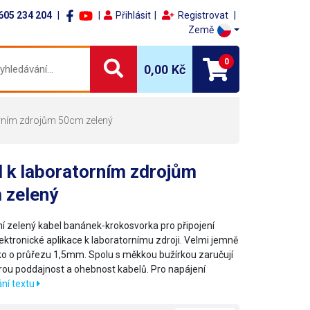
605 234 204
Přihlásit
Registrovat
Země
0
0,00 Kč
orním zdrojům 50cm zelený
 k laboratorním zdrojům
 zelený
ní zelený kabel banánek-krokosvorka pro připojení
lektronické aplikace k laboratornímu zdroji. Velmi jemně
ko o průřezu 1,5mm. Spolu s měkkou bužírkou zaručují
rou poddajnost a ohebnost kabelů. Pro napájení
ní textu