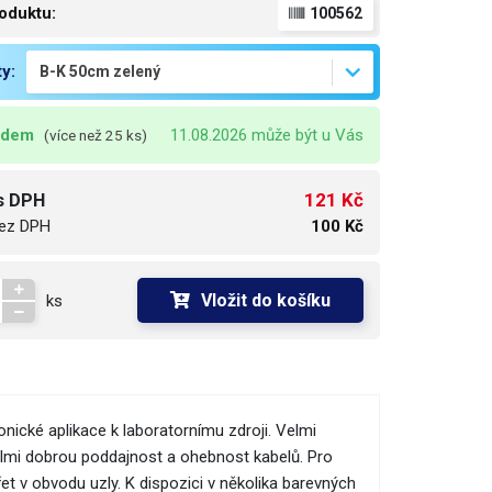
oduktu:
100562
ty:
adem
11.08.2026 může být u Vás
(více než 25 ks)
121 Kč
s DPH
ez DPH
100 Kč
Vložit do košíku
ks
onické aplikace k laboratornímu zdroji. Velmi
elmi dobrou poddajnost a ohebnost kabelů. Pro
t v obvodu uzly. K dispozici v několika barevných