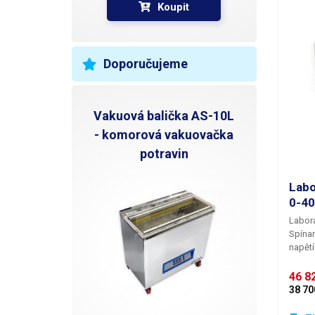
spínán
Koupit
promě
vhodná
nebo n
kompo
Doporučujeme
Vakuová balička AS-10L
- komorová vakuovačka
potravin
Labo
0-4
Labor
Spínan
napětí
chlaz
výstup
46 82
napáje
38 70
aplika
výkon