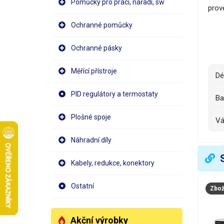
Pomůcky pro práci, nářadí, sw
prove
Ochranné pomůcky
Ochranné pásky
Měřící přístroje
d
PID regulátory a termostaty
b
Plošné spoje
V
Náhradní díly
Kabely, redukce, konektory
Ostatní
Zboží
Akční výrobky