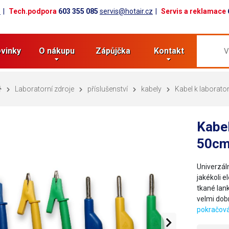
z
Tech.podpora
603 355 085
servis@hotair.cz
Servis a reklamace
vinky
O nákupu
Zápůjčka
Kontakt
Laboratorní zdroje
příslušenství
kabely
Kabel k laborat
Kabel
50cm
Univerzál
jakékoli e
tkané lan
velmi dob
pokračová