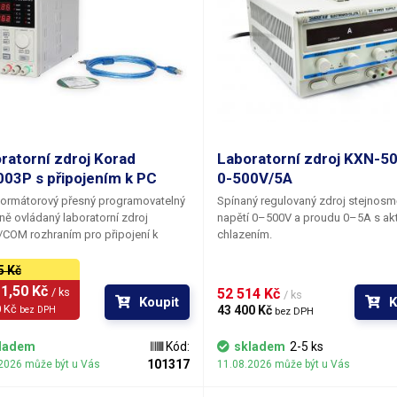
ratorní zdroj Korad
Laboratorní zdroj KXN-5
03P s připojením k PC
0-500V/5A
formátorový přesný programovatelný
Spínaný regulovaný zdroj stejnos
lně ovládaný laboratorní zdroj
napětí 0–500V a proudu 0–5A s ak
COM rozhraním pro připojení k
chlazením.
či. Obslužný program v PC (Windows
ýše) dokáže monitorovat a
5 Kč
ovat parametry zdroje za chodu a
1,50 Kč 
/ ks
52 514 Kč 
/ ks
Koupit
K
luje křivky s průběhem výstupního
 Kč 
43 400 Kč 
bez DPH
bez DPH
 na svorkách a stejně tak graf
raného proudu. Kromě grafu mohou
ladem
Kód:
skladem
2-5 ks
dnoty napětí a proudu
101317
2026 může být u Vás
11.08.2026 může být u Vás
menávány v čase a zobrazovány v
ce. Funkce naprogramovaného