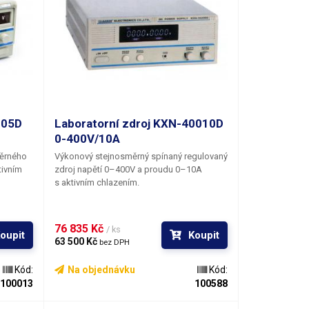
005D
Laboratorní zdroj KXN-40010D
0-400V/10A
měrného
Výkonový stejnosměrný spínaný regulovaný
tivním
zdroj napětí 0–400V a proudu 0–10A
s aktivním chlazením.
76 835 Kč 
/ ks
oupit
Koupit
63 500 Kč 
bez DPH
Kód:
Na objednávku
Kód:
100013
100588