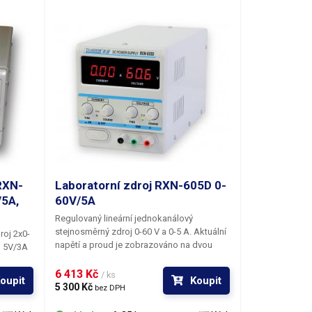
 RXN-
Laboratorní zdroj RXN-605D 0-
/5A,
60V/5A
Regulovaný lineární jednokanálový
stejnosměrný zdroj 0-60 V a 0-5 A. Aktuální
roj 2x0-
napětí a proud je zobrazováno na dvou
m 5V/3A
červeně podsvícených LED displejích
ných
umožňující současný odečet obou veličin.
6 413 Kč 
zcela
/ ks
oupit
Koupit
Zdroj umí pracovat v režimech CV i CC;
5 300 Kč 
bez DPH
aktuální stav je indikován rozsvícením
stupy.
patřičných LED pod ukazateli proudu resp.