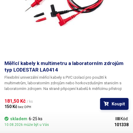
Přesnost měření napětí
± 1 %
Přesnost měření proudu
± 2 %
Galvanické oddělení od sítě
ano
Hmotnost
2.8 kg
Napájecí napětí
230V/50Hz
Měřící kabely k multimetru a laboratorním zdrojům
typ LODESTAR LA0414
Rozměry (šířka - výška -
130-160-270 mm
Flexibilní univerzální měřící kabely s PVC izolací pro použití k
hloubka) [mm]
multimetrům, laboratorním zdrojům nebo horkovzdušným stanicím s
laboratorním zdrojem. Na straně připojení kabelů k měřícímu přístroji
Proud
2 A
jsou použity klasické banánky bez ochranné plastové trubičky, což je
činí všestranně použitelné pro zasunutí do libovolného provedení
181,50 Kč 
/ ks
Koupit
banánkových vývodů.
Napětí
30 V
150 Kč 
bez DPH
skladem
6-25 ks
Kód:
Váha balení [kg]:
3.2 kg
101338
10.08.2026 může být u Vás