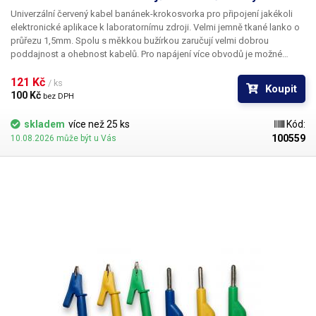
Univerzální červený kabel banánek-krokosvorka pro připojení jakékoli
elektronické aplikace k laboratornímu zdroji. Velmi jemně tkané lanko o
průřezu 1,5mm. Spolu s měkkou bužírkou zaručují velmi dobrou
poddajnost a ohebnost kabelů. Pro napájení více obvodů je možné
kabely zasouvat banánky do sebe a vytvářet v obvodu uzly. K dispozici v
několika barevných provedeních pro rozlišení polarity: červená, černá,
121 Kč 
/ ks
Koupit
modrá, žlutá, zelená.
100 Kč 
bez DPH
skladem
více než 25 ks
Kód:
100559
10.08.2026 může být u Vás