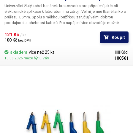
Univerzální žlutý kabel banánek-krokosvorka pro připojení jakékoli
elektronické aplikace k laboratornímu zdroji. Velmi jemně tkané lanko o
průřezu 1,5mm. Spolu s měkkou bužírkou zaručují velmi dobrou
poddajnost a ohebnost kabelů. Pro napájení více obvodů je možné
kabely zasouvat banánky do sebe a vytvářet v obvodu uzly. K dispozici v
několika barevných provedeních pro rozlišení polarity: červená, černá,
121 Kč 
/ ks
Koupit
modrá, žlutá, zelená.
100 Kč 
bez DPH
skladem
více než 25 ks
Kód:
100561
10.08.2026 může být u Vás