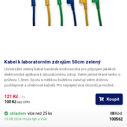
Kabel k laboratorním zdrojům 50cm zelený
Univerzální zelený kabel banánek-krokosvorka pro připojení jakékoli
elektronické aplikace k laboratornímu zdroji. Velmi jemně tkané lanko o
průřezu 1,5mm. Spolu s měkkou bužírkou zaručují velmi dobrou
poddajnost a ohebnost kabelů. Pro napájení více obvodů je možné
kabely zasouvat banánky do sebe a vytvářet v obvodu uzly. K dispozici v
několika barevných provedeních pro rozlišení polarity: červená, černá,
121 Kč 
/ ks
Koupit
modrá, žlutá, zelená.
100 Kč 
bez DPH
skladem
více než 25 ks
Kód:
100562
10.08.2026 může být u Vás