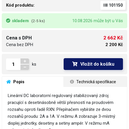
Kód produktu:
101150
skladem
10.08.2026 může být u Vás
(2-5 ks)
2 662 Kč
Cena s DPH
Cena bez DPH
2 200 Kč
Vložit do košíku
ks
 Popis
 Technická specifikace
Lineární DC laboratorní regulovaný stabilizovaný zdroj
pracující s desetinásobně větší přesností na proudovém
rozsahu oproti řadě RXN. Přepínačem vybíráte ze dvou
rozsahů proudu: 2A a 1A. V režimu A zobrazuje 3-místný
displej jednotky, desetiny a setiny ampér. V režimu mA