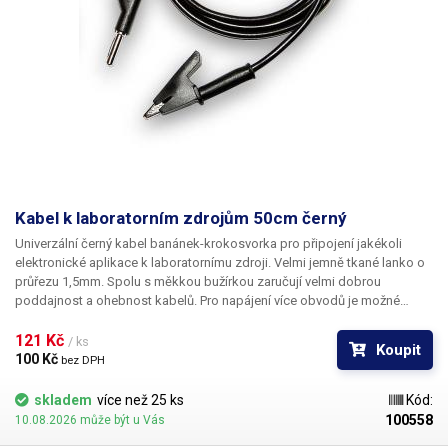
Kabel k laboratorním zdrojům 50cm černý
Univerzální černý kabel banánek-krokosvorka pro připojení jakékoli
elektronické aplikace k laboratornímu zdroji. Velmi jemně tkané lanko o
průřezu 1,5mm. Spolu s měkkou bužírkou zaručují velmi dobrou
poddajnost a ohebnost kabelů. Pro napájení více obvodů je možné
kabely zasouvat banánky do sebe a vytvářet v obvodu uzly. K dispozici v
několika barevných provedeních pro rozlišení polarity: červená, černá,
121 Kč 
/ ks
Koupit
modrá, žlutá, zelená.
100 Kč 
bez DPH
skladem
více než 25 ks
Kód:
100558
10.08.2026 může být u Vás