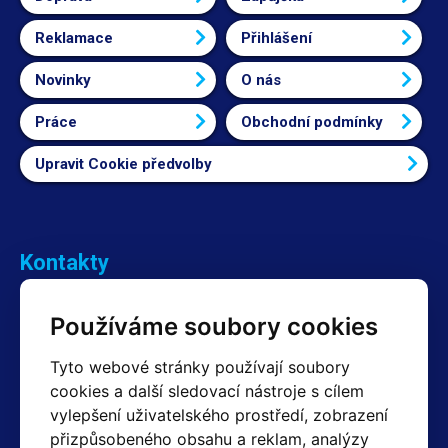
Reklamace
Přihlášení
Novinky
O nás
Práce
Obchodní podmínky
Upravit Cookie předvolby
Kontakty
Obchodní oddělení Reklamace
Používáme soubory cookies
+420 603 357 606 +420 605 234 204
info@hotair.cz
Tyto webové stránky používají soubory
Fakturační a expediční oddělení
cookies a další sledovací nástroje s cílem
+420 605 259 759
vylepšení uživatelského prostředí, zobrazení
(Po–Pá: 7:30 – 15:00)
přizpůsobeného obsahu a reklam, analýzy
Technické oddělení