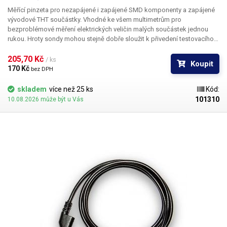
Měřící pinzeta pro nezapájené i zapájené SMD komponenty a zapájené
vývodové THT součástky. Vhodné ke všem multimetrům pro
bezproblémové měření elektrických veličin malých součástek jednou
rukou. Hroty sondy mohou stejně dobře sloužit k přivedení testovacího
signálu nebo napětí na kontakty součástky. Ideálním užitím je testování
SMD LED a to zejména zapájených v LED páscích.
205,70 Kč 
/ ks
Koupit
170 Kč 
bez DPH
skladem
více než 25 ks
Kód:
101310
10.08.2026 může být u Vás