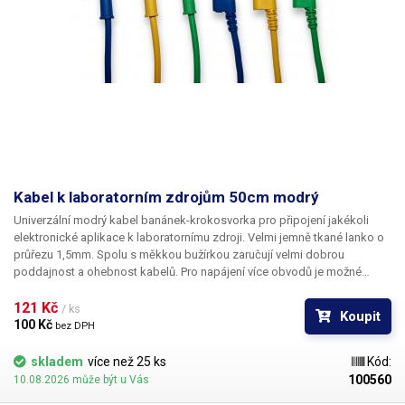
Kabel k laboratorním zdrojům 50cm modrý
Univerzální modrý kabel banánek-krokosvorka pro připojení jakékoli
elektronické aplikace k laboratornímu zdroji. Velmi jemně tkané lanko o
průřezu 1,5mm. Spolu s měkkou bužírkou zaručují velmi dobrou
poddajnost a ohebnost kabelů. Pro napájení více obvodů je možné
kabely zasouvat banánky do sebe a vytvářet v obvodu uzly. K dispozici v
několika barevných provedeních pro rozlišení polarity: červená, černá,
121 Kč 
/ ks
Koupit
modrá, žlutá, zelená.
100 Kč 
bez DPH
skladem
více než 25 ks
Kód:
100560
10.08.2026 může být u Vás