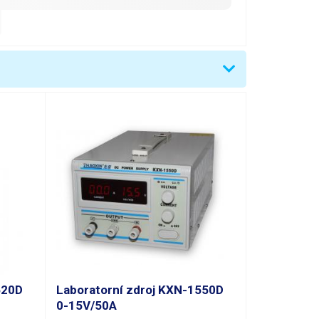
t Voltage)CC (Constant Current)
520D
Laboratorní zdroj KXN-1550D
0-15V/50A