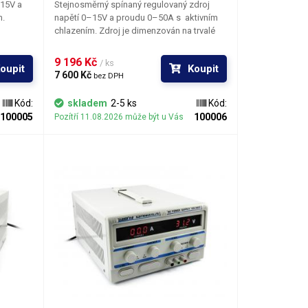
–15V a
Stejnosměrný spínaný regulovaný zdroj
m.
napětí 0–15V a proudu 0–50A s aktivním
chlazením. Zdroj je dimenzován na trvalé
proudové zatížení 50A při jakékoli
nastavené hodnotě napětí na výstupních
9 196 Kč 
/ ks
oupit
Koupit
svorkách. O chlazení stabilizačních prvků
7 600 Kč 
bez DPH
se stará vestavěný ventilátor. Pro aplikace,
66 mm
které vyžadují velké proudové zatížení jsou
Kód:
skladem
2-5 ks
Kód:
na zadní straně šasi k dispozici svorky
100005
100006
Pozítří 11.08.2026 může být u Vás
pro silové vodiče. K pohodlnému nastavení
napětí slouží víceotáčkový potenciometr.