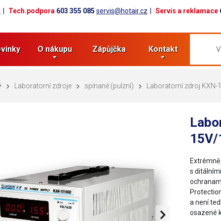
z
Tech.podpora
603 355 085
servis@hotair.cz
Servis a reklamace
vinky
O nákupu
Zápůjčka
Kontakt
Laboratorní zdroje
spínané (pulzní)
Laboratorní zdroj KXN
Labo
15V/
Extrémně 
s ditálním
ochranami
Protectio
a není ted
osazené 