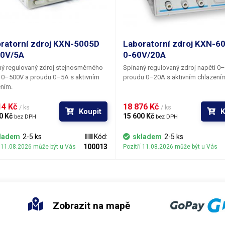
ratorní zdroj KXN-5005D
Laboratorní zdroj KXN-6
00V/5A
0-60V/20A
ý regulovaný zdroj stejnosměrného
Spínaný regulovaný zdroj napětí 0
 0–500V a proudu 0–5A s aktivním
proudu 0–20A s aktivním chlazení
ním.
4 Kč 
18 876 Kč 
/ ks
/ ks
Koupit
K
0 Kč 
15 600 Kč 
bez DPH
bez DPH
ladem
2-5 ks
Kód:
skladem
2-5 ks
100013
í 11.08.2026 může být u Vás
Pozítří 11.08.2026 může být u Vás
Zobrazit na mapě