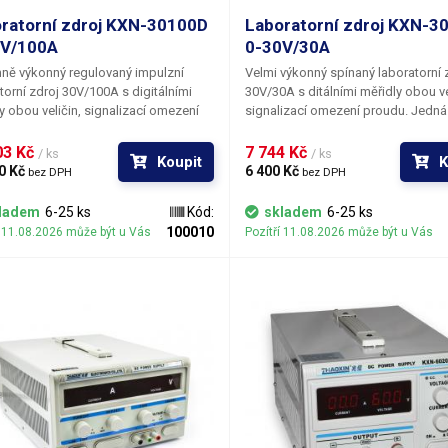
ratorní zdroj KXN-30100D
Laboratorní zdroj KXN-3
0V/100A
0-30V/30A
ně výkonný regulovaný impulzní
Velmi výkonný spínaný laboratorní 
torní zdroj 30V/100A s digitálními
30V/30A s ditálními měřidly obou ve
y obou veličin, signalizací omezení
signalizací omezení proudu. Jedná
 a ochranami OVP (Over Voltage
impulzní zdroj a není tedy zdaleka 
tion), OCP (Over Current Protection,
jako ostatní zdroje stejného výkon
3 Kč 
7 744 Kč 
/ ks
/ ks
Koupit
K
ver Heat Protection). Jedná se o
osazené klasickým transformátore
0 Kč 
6 400 Kč 
bez DPH
bez DPH
ý zdroj a není tedy zdaleka tak těžký
statní zdroje stejného výkonu
ladem
6-25 ks
Kód:
skladem
6-25 ks
né klasickým transformátorem.
100010
í 11.08.2026 může být u Vás
Pozítří 11.08.2026 může být u Vás