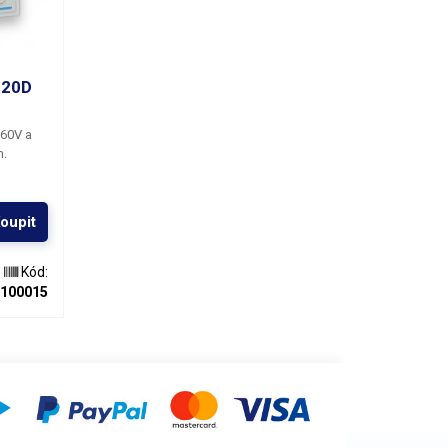
020D
–60V a
m.
oupit
Kód:
100015