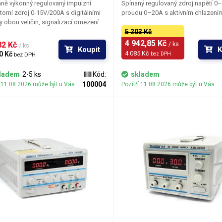
ně výkonný regulovaný impulzní
Spínaný regulovaný zdroj napětí 0
torní zdroj 0-15V/200A s digitálními
proudu 0–20A s aktivním chlazení
motnost
5.2 kg
y obou veličin, signalizací omezení
 a ochranami OVP (Over Voltage
5 203 Kč
apájecí napětí
230V/50Hz
tion), OCP (Over Current Protection,
4 942,85 Kč 
2 Kč 
/ ks
/ ks
Koupit
K
ver Heat Protection). Jedná se o
4 085 Kč 
0 Kč 
bez DPH
bez DPH
ý zdroj a není tedy zdaleka tak těžký
ozměry (šířka - výška - hloubka) [mm]
202-137-3
statní zdroje stejného výkonu
ladem
2-5 ks
Kód:
skladem
né klasickým transformátorem.
100004
í 11.08.2026 může být u Vás
Pozítří 11.08.2026 může být u Vás
roud
100 A
apětí
15 V
áha balení [kg]:
5.6 kg