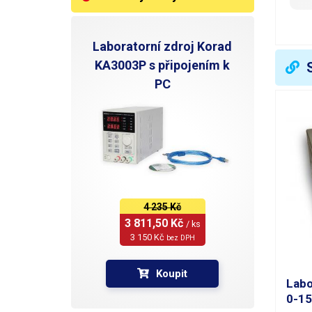
P
Laboratorní zdroj Korad
R
KA3003P s připojením k
PC
M
R
R
P
4 235 Kč
P
3 811,50 Kč 
/ ks
3 150 Kč 
bez DPH
Z
Koupit
G
Labo
0-1
Iz