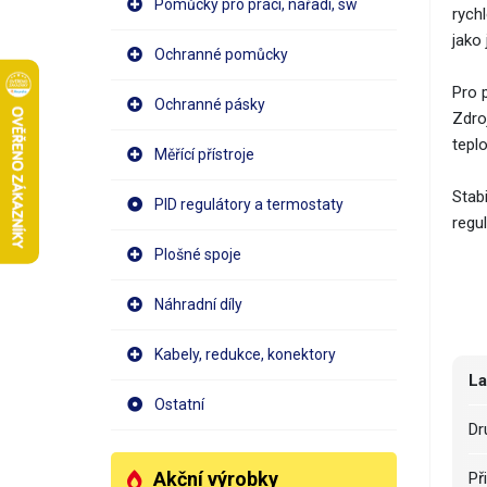
Pomůcky pro práci, nářadí, sw
rychl
jako
Ochranné pomůcky
Pro 
Ochranné pásky
Zdro
teplo
Měřící přístroje
Stab
PID regulátory a termostaty
regu
Plošné spoje
Náhradní díly
Kabely, redukce, konektory
La
Ostatní
D
Akční výrobky
P