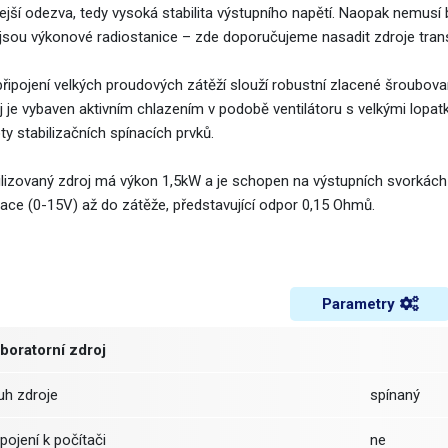
ejší odezva, tedy vysoká stabilita výstupního napětí. Naopak nemusí b
 jsou výkonové radiostanice – zde doporučujeme nasadit zdroje tra
připojení velkých proudových zátěží slouží robustní zlacené šroubova
j je vybaven aktivním chlazením v podobě ventilátoru s velkými lopat
ty stabilizačních spínacích prvků.
ilizovaný zdroj má výkon 1,5kW a je schopen na výstupních svorkách 
lace (0-15V) až do zátěže, představující odpor 0,15 Ohmů.
Parametry
boratorní zdroj
ruh zdroje
spínaný
řipojení k počítači
ne