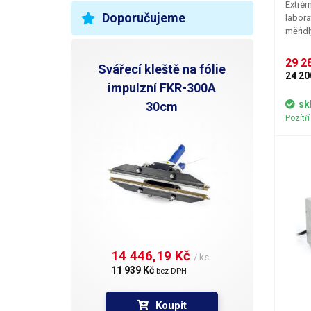
Extrém
Doporučujeme
labora
H
měřidl
proudu
N
Protec
29 28
Svářecí kleště na fólie
OHP (O
24 20
spínan
impulzní FKR-300A
R
jako o
sk
30cm
osaze
Pozítř
P
N
V
14 446,19 Kč 
/ ks
11 939 Kč 
bez DPH
Koupit