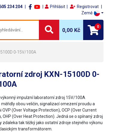
605 234 204
Přihlásit
Registrovat
Země
0
0,00 Kč
-15100D 0-15V/100A
ratorní zdroj KXN-15100D 0-
100A
výkonný impulzní laboratorní zdroj 15V/100A
i měřidly obou veličin, signalizací omezení proudu a
 OVP (Over Voltage Protection), OCP (Over Current
n, OHP (Over Heat Protection). Jedná se o spínaný zdroj
y zdaleka tak těžký jako ostatní zdroje stejného výkonu
klasickým transformátorem.