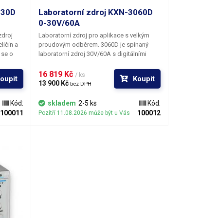
030D
Laboratorní zdroj KXN-3060D
0-30V/60A
zdroj
Laboratorní zdroj pro aplikace s velkým
ličin a
proudovým odběrem. 3060D je spínaný
 se o
laboratorní zdroj 30V/60A s digitálními
tak těžký
měřidly obou veličin, signalizací omezení
u
proudu a ochranami OVP (Over Voltage
16 819 Kč 
/ ks
oupit
Koupit
m.
Protection), OCP (Over Current Protection,
13 900 Kč 
bez DPH
OHP (Over Heat Protection).
Kód:
skladem
2-5 ks
Kód:
100011
100012
Pozítří 11.08.2026 může být u Vás