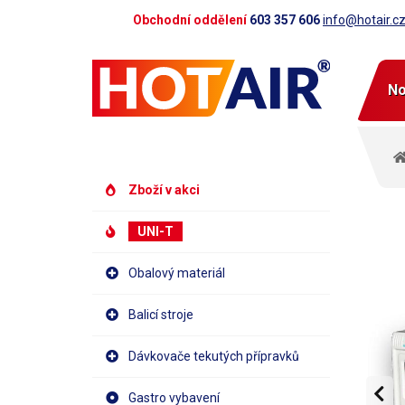
Obchodní oddělení
603 357 606
info@hotair.c
No
Zboží v akci
UNI-T
Obalový materiál
Balicí stroje
Dávkovače tekutých přípravků
Gastro vybavení