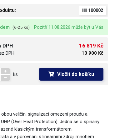
oduktu:
100002
adem
Pozítří 11.08.2026 může být u Vás
(6-25 ks)
16 819 Kč
s DPH
ez DPH
13 900 Kč
Vložit do košíku
ks
 obou veličin, signalizací omezení proudu a
 OHP (Over Heat Protection). Jedná se o spínaný
 osazené klasickým transformátorem.
tráta a v porovnání s lineárními zdroji mnohem