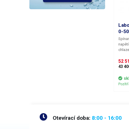
Labo
0-5
Spínan
napětí
chlaze
52 51
43 40
sk
Pozítř
Otevírací doba:
8:00 - 16:00