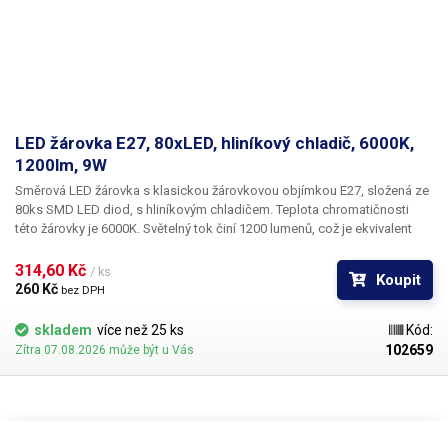
LED žárovka E27, 80xLED, hliníkový chladič, 6000K,
1200lm, 9W
Směrová LED žárovka
s klasickou žárovkovou objímkou
E27
, složená ze
80ks SMD LED diod, s hliníkovým chladičem. Teplota chromatičnosti
této žárovky je 6000K. Světelný tok činí
1200 lumenů
, což je ekvivalent
klasické 75-80W vláknové žárovky. Oproti té je zde však obrovská
úspora energie v podobě příkonu pouhých 9W. Tato LED žárovka je svým
314,60 Kč 
/ ks
Koupit
rozložením LED diod vhodná především pro specifické aplikace, kde je
260 Kč 
bez DPH
potřeba světlo směrovat a není zapotřebí úplný rozptyl.
Úhel vyzařování
této žárovky je 180°
. Je tedy vhodná především do pracovních lamp,
skladem
více než 25 ks
Kód:
které mají objímku bez krytu, nebo objímku z boku. Zde tato žárovka
102659
Zítra 07.08.2026 může být u Vás
poskytne víc než dostatečné světlo pro osvícení celé pracovní plochy.
Obal žárovky tvoří masivní hliníkový chladič, který dobře vypadá a
žárovku dokonale chladí.
Žárovku lze také natočit
díky otočnému kloubu
u závitu.