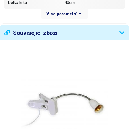
Délka krku
40cm
Více parametrů
pro LED žárovky do 20 W,
Příkon
(nepoužívejte standardní
vláknové žárovky)
Související zboží
Váha balení [kg]:
0.32 kg