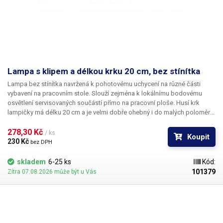
Lampa s klipem a délkou krku 20 cm, bez stínítka
Lampa bez stínítka navržená k pohotovému uchycení na různé části
vybavení na pracovním stole. Slouží zejména k lokálnímu bodovému
osvětlení servisovaných součástí přímo na pracovní ploše. Husí krk
lampičky má délku 20 cm a je velmi dobře ohebný i do malých poloměrů
ohybu. Vzhledem k absenci stínítka doporučujeme použít jako zdroj
světla LED nebo žárovky s napařenou reflexní vrstvou. Lampa je
278,30 Kč 
/ ks
Koupit
dodávána bez žárovky. K této lampě doporučujeme nákup úsporné a
230 Kč 
bez DPH
vysoce svítívé 1200 lumenové LED žárovky se 60 SMD LED moduly (12W)
a rozptylem světla 180°, který zajistí nasvícení celé pracovní plochy.
skladem
6-25 ks
Kód:
101379
Zítra 07.08.2026 může být u Vás