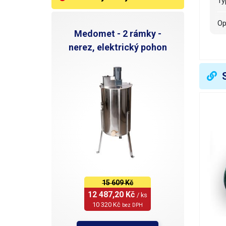
T
O
Medomet - 2 rámky -
Č
nerez, elektrický pohon
R
P
S
T
S
15 609 Kč
12 487,20 Kč 
/ ks
Ž
10 320 Kč 
bez DPH