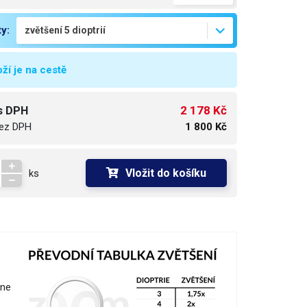
ty:
ží je na cestě
2 178 Kč
s DPH
ez DPH
1 800 Kč
Vložit do košíku
ks
ene