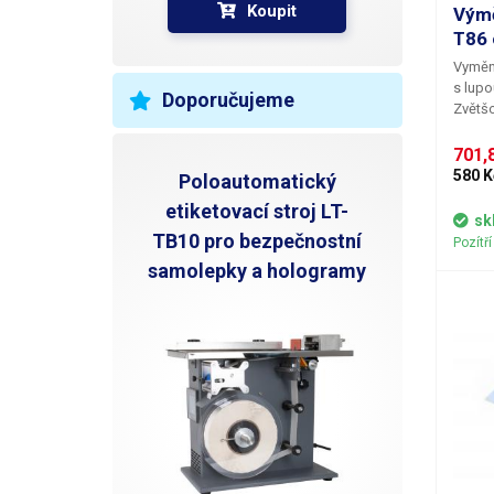
V
Koupit
Výmě
T86 
D
Vyměni
s lupo
Doporučujeme
Zvětšo
proved
H
mohut
701,8
není s
580 K
Poloautomatický
pouze 
N
etiketovací stroj LT-
sk
TB10 pro bezpečnostní
Pozítř
V
samolepky a hologramy