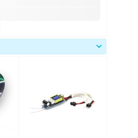
5x110 mm
D