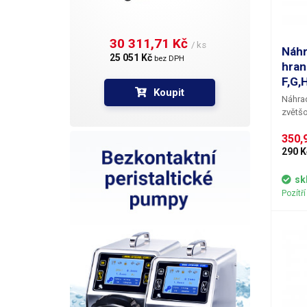
30 311,71 Kč 
/ ks
Náhr
25 051 Kč 
bez DPH
hran
F,G,H
Koupit
Náhrad
zvětšo
350,9
předřa
F,G,H,
290 K
třeba 
lampy 
sk
strana). Zářivkové lampy s lupou 
Pozítř
F,G,H,
LEDko
předřa
předř
zářive
modul