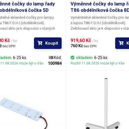
ypínač
kolébkový n
nné čočky do lamp řady
Výměnné čočky do lamp ř
obdélníková čočka 5D
T86 obdélníková čočka 8
élka ramene
440mm spod
telné skleněné čočky pro lampy
Vyměnitelné skleněné čočky pro l
u T86 F.G.H.I (obdélníkové).
s lupou T86 F.G.H.I (obdélníkové).
Maximální šířka uchycení k hraně stolu
60 mm
vací sklo je k dispozici v různých
Zvětšovací sklo je k dispozici v rů
eních, lišících se optickou
provedeních, lišících se optickou
motnost
2.75 kg
ností čočky. Záměna čočky v lampě
mohutností čočky. Záměna čočky 
0 Kč 
919,60 Kč 
/ ks
/ ks
Koupit
K
ložitá a k jejímu provedení stačí
není složitá a k jejímu provedení sta
č 
760 Kč 
bez DPH
bez DPH
křížový šroubovák.
pouze křížový šroubovák.
apájecí napětí
230V/50Hz
ladem
6-25 ks
Kód:
skladem
6-25 ks
100984
í 11.08.2026 může být u Vás
Pozítří 11.08.2026 může být u Vás
áha balení [kg]:
2.8 kg