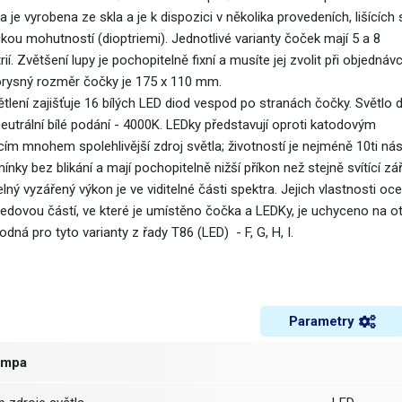
 je vyrobena ze skla a je k dispozici v několika provedeních, lišících 
ckou mohutností (dioptriemi). Jednotlivé varianty čoček mají 5 a 8
rií. Zvětšení lupy je pochopitelně fixní a musíte jej zvolit při objednávc
rysný rozměr čočky je 175 x 110 mm.
tlení zajišťuje 16 bílých LED diod vespod po stranách čočky. Světlo 
eutrální bílé podání - 4000K. LEDky představují oproti katodovým
cím mnohem spolehlivější zdroj světla; životností je nejméně 10ti náso
nky bez blikání a mají pochopitelně nižší příkon než stejně svítící z
lný vyzářený výkon je ve viditelné části spektra. Jejich vlastnosti oc
ledovou částí, ve které je umístěno čočka a LEDKy, je uchyceno na 
odná pro tyto varianty z řady T86 (LED) - F, G, H, I.
Parametry
ampa