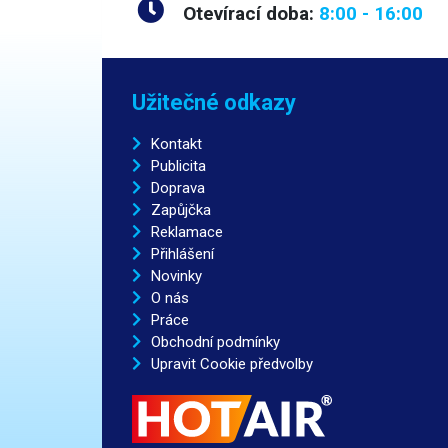
Lampy 
Otevírací doba:
8:00 - 16:00
lékařs
salone
jenmou
Pojízd
Užitečné odkazy
jakékoli
dodává
inbuso
Kontakt
Publicita
Doprava
Zapůjčka
Reklamace
Přihlášení
Novinky
O nás
Práce
Obchodní podmínky
Upravit Cookie předvolby