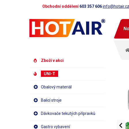
Obchodní oddělení
603 357 606
info@hotair.c
No
Zboží v akci
UNI-T
Obalový materiál
Balicí stroje
Dávkovače tekutých přípravků
Gastro vybavení