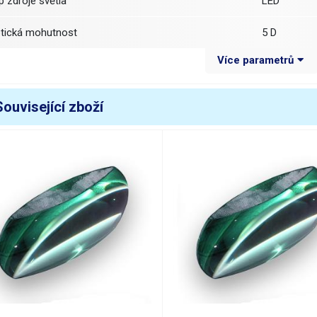
yp zdroje světla
LED
ptická mohutnost
5 D
Více parametrů
očka
obdélníková
ozměr čočky
rozměr 17
Související zboží
Materiál čočky
sklo
říkon
5W
vítidlo
16 x bílá LE
eplota chromatičnosti
4000 K
větelný tok
1500 lm
ivotnost svítidla
30000 hod.