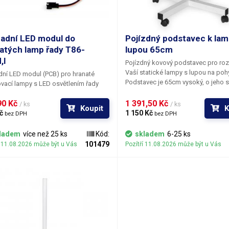
adní LED modul do
Pojízdný podstavec k la
atých lamp řady T86-
lupou 65cm
,I
Pojízdný kovový podstavec
pro roz
Vaší statické
lampy s lupou
na
pohy
ní LED modul (PCB) pro hranaté
Podstavec je 65cm vysoký, o jeho st
vací lampy s LED osvětlením řady
se stará kříž s rozměry 55x55cm, kte
T86-F,G,H,I a Giga Určeno pro použití s
LED
pojízdný díky čtyřem kolečkům. Dí
0 Kč 
1 391,50 Kč 
dníkem pro lampy s lupou řady T86-
/ ks
/ ks
Koupit
K
tomuto podstavci rozšíříte využití s
I, a Giga
č 
Pro kompletní výměnu je
1 150 Kč 
bez DPH
bez DPH
lampy se zvětšovacím sklem, aniž 
vložit do košíku dva kusy
. Součástí
museli kupovat lampu novou.
jsou dva moduly (levá a pravá
ladem
více než 25 ks
Kód:
skladem
6-25 ks
Jednoduše Vám bude k dispozici 
řady T86-
101479
í 11.08.2026 může být u Vás
Pozítří 11.08.2026 může být u Vás
s ní dojedete. Díky tomuto rozšíření
 I a Giga lze přestavět na úsporné
také z kterékoliv lampy s lupou udě
vé osvětlení výměnou starého
lampu lékařskou nebo lampu
dníku fluorescenčních trubic za
kosmetickou. Stojan lampy s lupou je
adník pro LED lampy a výměnou
kompatibilní s těmito lampami s lu
k za tyto dva obdélníkové LED
T86A, T86C, T86E, T86F, T86G, T86I,
y.
Giga a typ Lux. Pojízdný podstavec lamp
lze použít i pro jiné lampy, které pro
upevnění k podstavci používají trn 