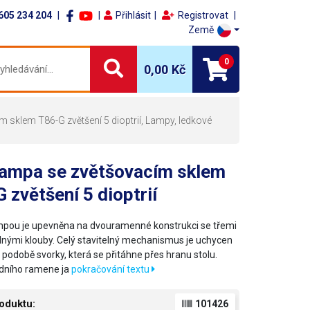
605 234 204
Přihlásit
Registrovat
Země
0
0,00 Kč
 sklem T86-G zvětšení 5 dioptrií, Lampy, ledkové
lampa se zvětšovacím sklem
 zvětšení 5 dioptrií
mpou je upevněna na dvouramenné konstrukci se třemi
lnými klouby. Celý stavitelný mechanismus je uchycen
 podobě svorky, která se přitáhne přes hranu stolu.
dního ramene ja
pokračování textu
oduktu:
101426