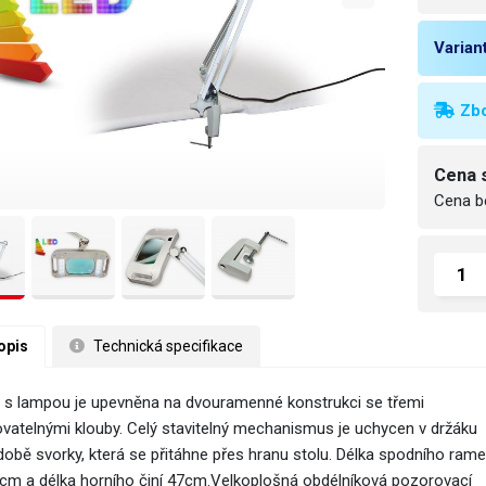
Varian
Zbo
Cena 
Cena b
opis
 Technická specifikace
 s lampou je upevněna na dvouramenné konstrukci se třemi
ovatelnými klouby. Celý stavitelný mechanismus je uchycen v držáku
době svorky, která se přitáhne přes hranu stolu. Délka spodního ram
4cm a délka horního činí 47cm.Velkoplošná obdélníková pozorovací