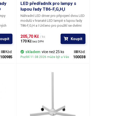
a hlavě lampy
ady
LED předřadník pro lampy s
D
lupou řady T86-F,G,H,I
ní, 470mm horní
ampy
Náhradní LED driver pro připojení dvou LED
modulů v hranaté LED lampě s lupou řady
zných
T86-F,G,H a I Určeno pro použití se dvěmi
LED moduly lampy T86-F,G,H a I
Zářivkové
v lampě
lampy s lupou řady T86-F,G,H a I lze
205,70 Kč 
/ ks
oupit
Koupit
čí
předělat na úsporné LEDkové osvětlení
170 Kč 
bez DPH
výměnou starého předřadníku
fluorescenčních trubic za předřadník pro
Kód:
skladem
více než 25 ks
Kód:
LED lampy a výměnou výbojek za dva
100985
100038
Pozítří 11.08.2026 může být u Vás
obdélníkové LED moduly.