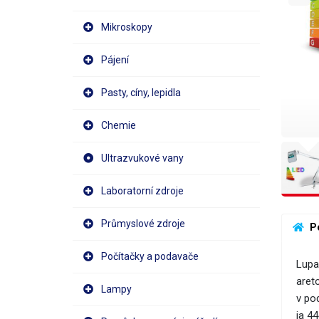
Mikroskopy
Pájení
Pasty, cíny, lepidla
Chemie
Ultrazvukové vany
Laboratorní zdroje
Průmyslové zdroje
 P
Počítačky a podavače
Lupa
aret
Lampy
v po
ja 4