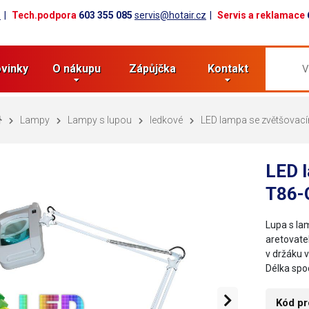
z
Tech.podpora
603 355 085
servis@hotair.cz
Servis a reklamace
vinky
O nákupu
Zápůjčka
Kontakt
Lampy
Lampy s lupou
ledkové
LED lampa se zvětšovacím
LED 
T86-G
Lupa s la
aretovate
v držáku v
Délka spo
Kód pr