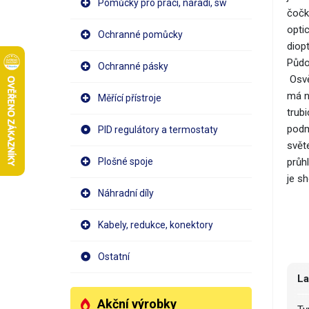
Pomůcky pro práci, nářadí, sw
čočka
opti
Ochranné pomůcky
diopt
Půdo
Ochranné pásky
Osvě
má n
Měřící přístroje
trubi
podmí
PID regulátory a termostaty
světe
Plošné spoje
průh
je sh
Náhradní díly
Kabely, redukce, konektory
Ostatní
L
Akční výrobky