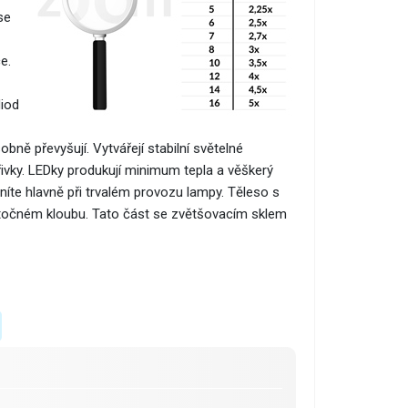
se
e.
diod
bně převyšují. Vytvářejí stabilní světelné
ářivky. LEDky produkují minimum tepla a věškerý
eníte hlavně při trvalém provozu lampy. Těleso s
otočném kloubu. Tato část se zvětšovacím sklem