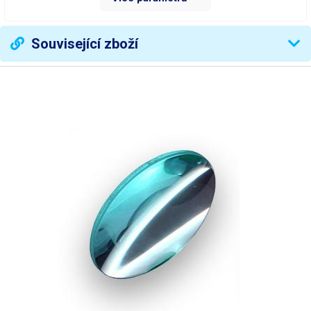
Čočka
kruhová
Rozměr čočky
průměr 125 mm
Související zboží
Materiál čočky
sklo
Příkon
14W
Svítidlo
36 x bílá LED
Teplota chromatičnosti
4000 K
Světelný tok
840 lm
Životnost svítidla
30000 hod.
Vypínač
kolébkový na hlavě lampy
440mm spodní, 470mm
Délka ramene
horní