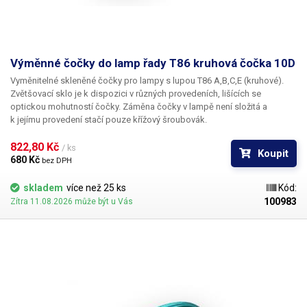
Výměnné čočky do lamp řady T86 kruhová čočka 10D
Vyměnitelné skleněné čočky pro lampy s lupou T86 A,B,C,E (kruhové).
Zvětšovací sklo je k dispozici v různých provedeních, lišících se
optickou mohutností čočky. Záměna čočky v lampě není složitá a
k jejímu provedení stačí pouze křížový šroubovák.
822,80 Kč 
/ ks
Koupit
680 Kč 
bez DPH
skladem
více než 25 ks
Kód:
100983
Zítra 11.08.2026 může být u Vás