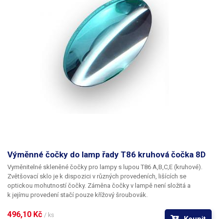
Výměnné čočky do lamp řady T86 kruhová čočka 8D
Vyměnitelné skleněné čočky pro lampy s lupou T86 A,B,C,E (kruhové).
Zvětšovací sklo je k dispozici v různých provedeních, lišících se
optickou mohutností čočky. Záměna čočky v lampě není složitá a
k jejímu provedení stačí pouze křížový šroubovák.
496,10 Kč 
/ ks