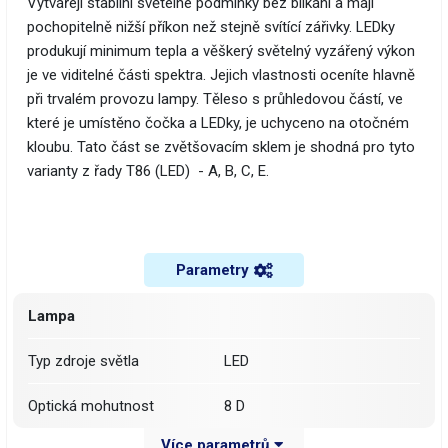
Vytvářejí stabilní světelné podmínky bez blikání a mají
pochopitelně nižší příkon než stejně svítící zářivky. LEDky
produkují minimum tepla a věškerý světelný vyzářený výkon
je ve viditelné části spektra. Jejich vlastnosti oceníte hlavně
při trvalém provozu lampy. Těleso s průhledovou částí, ve
které je umístěno čočka a LEDky, je uchyceno na otočném
kloubu. Tato část se zvětšovacím sklem je shodná pro tyto
varianty z řady T86 (LED) - A, B, C, E.
Parametry
Lampa
Typ zdroje světla
LED
Optická mohutnost
8 D
Více parametrů