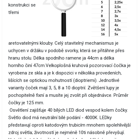
konstrukci se
třemi
aretovatelnými klouby. Celý stavitelný mechanismus je
uchycen v držáku v podobě svorky, která se přitáhne přes
hranu stolu. Délka spodního ramene ja 44cm a délka
horního činí 47cm.Velkoplošná kruhová pozorovací čočka je
vyrobena ze skla a je k dispozici v několika provedeních,
lišících se optickou mohutností (dioptriemi). Jednotlivé
varianty čoček mají 3, 5, 8 a 10 dioptrií. Zvětšení lupy je
pochopitelně fixní a musíte jej zvolit při objednávce. Průměr
čočky je 125 mm.
Osvětlení zajišťuje 40 bílých LED diod vespod kolem čočky.
Světlo diod má neutrální bílé podání - 4000K. LEDky
představují oproti katodovým trubicím mnohem spolehlivější
zdroj světla; životností je nejméně 10ti násobně převyšují.