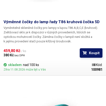
Maximální šířka uchycení k
60 mm
hraně stolu
Výměnné čočky do lamp řady T86 kruhová čočka 5D
Hmotnost
2.4 kg
Vyměnitelné skleněné čočky pro lampy s lupou T86 A,B,C,E (kruhové).
Zvětšovací sklo je k dispozici v různých provedeních, lišících se
Napájecí napětí
230V/50Hz
optickou mohutností čočky. Záměna čočky v lampě není složitá a
k jejímu provedení stačí pouze křížový šroubovák.
Váha balení [kg]:
2.3 kg
459,80 Kč 
/ ks
Koupit
380 Kč 
bez DPH
skladem
nad 100 ks
Kód:
100981
Zítra 11.08.2026 může být u Vás