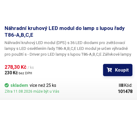
Náhradní kruhový LED modul do lamp s lupou řady
T86-A,B,C,E
Náhradní kruhový LED modul (DPS) s 36 LED diodami pro zvětšovací
lampy s LED osvětlením řady
T86-A,B,C,E
LED modul je určen výhradně
pro použití s - Driver pro LED lampy s lupou T86-A,B,C,E Zářivkové lampy
s lupou řady T86-A,B,C a E lze přestavět na úsporné LEDkové osvětlení
výměnou starého předřadníku pro fluorescenční trubici za LED driver pro
278,30 Kč 
/ ks
Koupit
LED osvětlení a výměnou zářivky za tento kruhový LED modul.
230 Kč 
bez DPH
skladem
více než 25 ks
Kód:
101478
Zítra 11.08.2026 může být u Vás