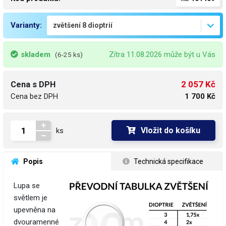
Varianty:
skladem
Zítra 11.08.2026 může být u Vás
(6-25 ks)
2 057 Kč
Cena s DPH
Cena bez DPH
1 700 Kč
Vložit do košíku
ks
 Popis
 Technická specifikace
Lupa se
světlem je
upevněna na
dvouramenné