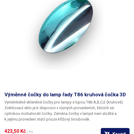
Výměnné čočky do lamp řady T86 kruhová čočka 3D
Vyměnitelné skleněné čočky pro lampy s lupou T86 A,B,C,E (kruhové).
Zvětšovací sklo je k dispozici v různých provedeních, lišících se
optickou mohutností čočky. Záměna čočky v lampě není složitá a
k jejímu provedení stačí pouze křížový šroubovák.
423,50 Kč 
/ ks