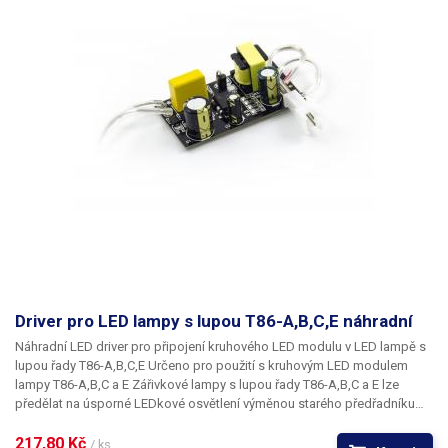
Driver pro LED lampy s lupou T86-A,B,C,E náhradní
Náhradní LED driver pro připojení kruhového LED modulu v LED lampě s
lupou řady T86-A,B,C,E Určeno pro použití s
kruhovým LED modulem
lampy T86-A,B,C a E
Zářivkové lampy s lupou řady T86-A,B,C a E lze
předělat na úsporné LEDkové osvětlení výměnou starého předřadníku
pro fluorescenční trubici za LED driver pro LED osvětlení a výměnou
zářivky za kruhový LED modul.
217,80 Kč 
/ ks