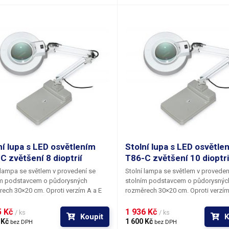
ru 125mm. Rozměry podstavy jsou
při objednávce. Průměr čočky je 1
0 cm.
ní lupa s LED osvětlením
Stolní lupa s LED osvětle
C zvětšení 8 dioptrií
T86-C zvětšení 10 dioptri
 lampa se světlem v provedení se
Stolní lampa se světlem v proveden
ím podstavcem o půdorysných
stolním podstavcem o půdorysnýc
ech 30×20 cm. Oproti verzím A a E
rozměrech 30×20 cm. Oproti verzím
amena jsou zkrácena na cca 23cm.
jsou ramena jsou zkrácena na cca 
kruhová pozorovací čočka je
Velká kruhová pozorovací čočka je
 Kč 
1 936 Kč 
/ ks
/ ks
Koupit
K
na ze skla a je k dispozici v několika
vyrobena ze skla a je k dispozici v 
 Kč 
1 600 Kč 
bez DPH
bez DPH