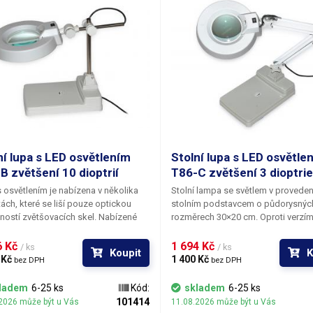
ní lupa s LED osvětlením
Stolní lupa s LED osvětle
B zvětšení 10 dioptrií
T86-C zvětšení 3 dioptrie
 osvětlením je nabízena v několika
Stolní lampa se světlem v proveden
tách, které se liší pouze optickou
stolním podstavcem o půdorysnýc
ostí zvětšovacích skel. Nabízené
rozměrech 30×20 cm. Oproti verzím
ové vzdálenosti čoček mají 3, 5, 8 a
jsou ramena jsou zkrácena na cca 
ptrií. Robustní podložka zaručuje
Velká kruhová pozorovací čočka je
 Kč 
1 694 Kč 
/ ks
/ ks
Koupit
K
itu celé konstrukce. Povolením
vyrobena ze skla a je k dispozici v 
 Kč 
1 400 Kč 
bez DPH
bez DPH
ních koleček si můžete lampu
provedeních, lišících se optickou
ut, otočit nebo sklonit. Maximální
mohutností (dioptriemi). Jednotlivé
ladem
6-25 ks
Kód:
skladem
6-25 ks
lupy nad podložkou je 30cm. Na
čoček mají 3, 5, 8 a 10 dioptrií. Zvě
101414
2026 může být u Vás
11.08.2026 může být u Vás
 pod lampou se díváte skrze lupu o
lupy je pochopitelně fixní a musíte je