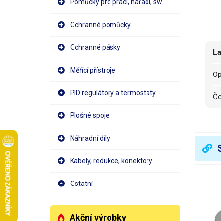
Pomůcky pro práci, nářadí, sw
Ochranné pomůcky
Ochranné pásky
L
Měřící přístroje
O
PID regulátory a termostaty
Č
Plošné spoje
R
Náhradní díly
Kabely, redukce, konektory
V
Ostatní
Akční výrobky