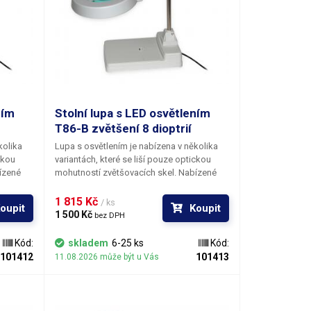
ním
Stolní lupa s LED osvětlením
T86-B zvětšení 8 dioptrií
kolika
Lupa s osvětlením je nabízena v několika
ckou
variantách, které se liší pouze optickou
ízené
mohutností zvětšovacích skel. Nabízené
 5, 8 a
ohniskové vzdálenosti čoček mají 3, 5, 8 a
čuje
10 dioptrií. Robustní podložka zaručuje
1 815 Kč 
/ ks
oupit
Koupit
m
stabilitu celé konstrukce. Povolením
1 500 Kč 
bez DPH
u
aretačních koleček si můžete lampu
imální
zvednout, otočit nebo sklonit. Maximální
Kód:
skladem
6-25 ks
Kód:
 Na
výška lupy nad podložkou je 30cm. Na
101412
101413
11.08.2026 může být u Vás
 lupu o
objekt pod lampou se díváte skrze lupu o
 jsou
průměru 125mm. Rozměry podstavy jsou
29 × 20 cm.