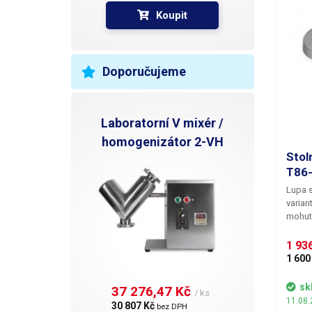
Koupit
Doporučujeme
Laboratorní V mixér /
homogenizátor 2-VH
Stol
T86-
Lupa s
varian
mohutn
ohnisk
10 dio
1 936
stabil
1 600
aretač
zvedno
sk
37 276,47 Kč 
/ ks
výška 
11.08.
30 807 Kč 
bez DPH
objekt