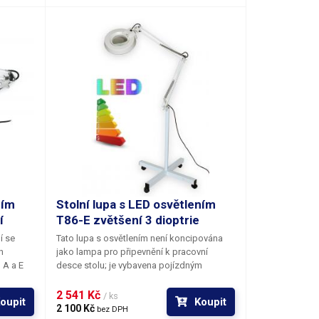
25 mm.
při objednávce. Průměr čočky je 125 mm.
ním
Stolní lupa s LED osvětlením
í
T86-E zvětšení 3 dioptrie
í se
Tato lupa s osvětlením není koncipována
h
jako lampa pro připevnění k pracovní
 A a E
desce stolu; je vybavena pojízdným
23cm.
podstavcem se čtyřmi kolečky a bude vám
k dispozici kamkoli s ní dojedete. Rozměry
2 541 Kč 
/ ks
oupit
Koupit
několika
podstavného kříže s kolečky činí 55x55 cm
2 100 Kč 
bez DPH