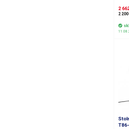
podst
k disp
2 662
podsta
2 200
a výšk
65 cm 
sk
kruhov
11.08.
skla a
proved
mohutn
čoček m
lupy je
při ob
Stol
T86-