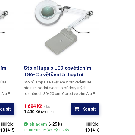
ním
Stolní lupa s LED osvětlením
T86-C zvětšení 5 dioptrií
í se
Stolní lampa se světlem v provedení se
h
stolním podstavcem o půdorysných
 A a E
rozměrech 30×20 cm. Oproti verzím A a E
23cm.
jsou ramena jsou zkrácena na cca 23cm.
Velká kruhová pozorovací čočka je
1 694 Kč 
/ ks
oupit
Koupit
několika
vyrobena ze skla a je k dispozici v několika
1 400 Kč 
bez DPH
provedeních, lišících se optickou
 varianty
mohutností (dioptriemi). Jednotlivé varianty
Kód:
skladem
6-25 ks
Kód:
tšení
čoček mají 3, 5, 8 a 10 dioptrií. Zvětšení
101415
101416
11.08.2026 může být u Vás
j zvolit
lupy je pochopitelně fixní a musíte jej zvolit