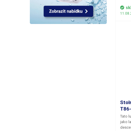
proved
mohutn
sk
čoček m
11.08.
lupy je
při ob
Stol
T86-
Tato l
jako l
desce 