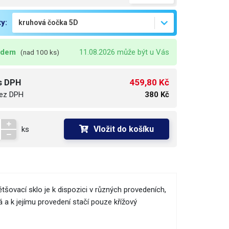
ty:
adem
11.08.2026 může být u Vás
(nad 100 ks)
459,80 Kč
s DPH
ez DPH
380 Kč
Vložit do košíku
ks
šovací sklo je k dispozici v různých provedeních,
 a k jejímu provedení stačí pouze křížový