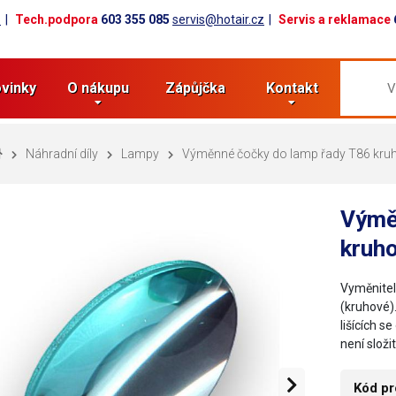
z
Tech.podpora
603 355 085
servis@hotair.cz
Servis a reklamace
vinky
O nákupu
Zápůjčka
Kontakt
Náhradní díly
Lampy
Výměnné čočky do lamp řady T86 kru
Výmě
kruh
Vyměnitel
(kruhové).
lišících 
není složi
Kód pr