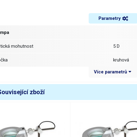
Parametry
ampa
ptická mohutnost
5 D
očka
kruhová
Více parametrů
ozměr čočky
průměr 12
Materiál čočky
sklo
Související zboží
áha balení [kg]:
0.4 kg