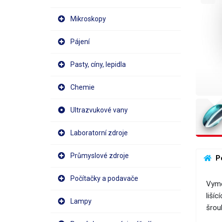
Mikroskopy
Pájení
Pasty, cíny, lepidla
Chemie
Ultrazvukové vany
Laboratorní zdroje
Průmyslové zdroje
 P
Počítačky a podavače
Vymě
liší
Lampy
šrou