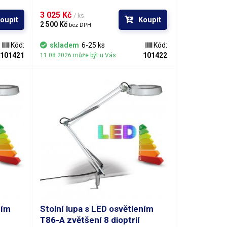
ude vám
podstavcem se čtyřmi kolečky a bude vám
 Rozměry
k dispozici kamkoli s ní dojedete. Rozměry
3 025 Kč 
/ ks
oupit
Koupit
55x55 cm
podstavného kříže s kolečky činí 55x55 cm
2 500 Kč 
bez DPH
ampy je
a výška trnu pro zasazení ramene lampy je
lošná
65 cm od podstavné roviny.Velkoplošná
Kód:
skladem
6-25 ks
Kód:
ena ze
kruhová pozorovací čočka je vyrobena ze
101421
101422
11.08.2026 může být u Vás
skla a je k dispozici v několika
provedeních, lišících se optickou
 varianty
mohutností (dioptriemi). Jednotlivé varianty
tšení
čoček mají 3, 5, 8 a 10 dioptrií. Zvětšení
j zvolit
lupy je pochopitelně fixní a musíte jej zvolit
25 mm.
při objednávce. Průměr čočky je 125 mm.
ním
Stolní lupa s LED osvětlením
T86-A zvětšení 8 dioptrií