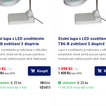
ní lupa s LED osvětlením
Stolní lupa s LED osvětle
B zvětšení 3 dioptrie
T86-B zvětšení 5 dioptrií
 osvětlením je nabízena v několika
Lupa s osvětlením je nabízena v ně
tách, které se liší pouze optickou
variantách, které se liší pouze opti
ostí zvětšovacích skel. Nabízené
mohutností zvětšovacích skel. Nab
ové vzdálenosti čoček mají 3, 5, 8 a
ohniskové vzdálenosti čoček mají 3,
ptrií. Robustní podložka zaručuje
10 dioptrií. Robustní podložka zaru
 Kč 
1 694 Kč 
/ ks
/ ks
Koupit
K
itu celé konstrukce. Povolením
stabilitu celé konstrukce. Povolení
 Kč 
1 400 Kč 
bez DPH
bez DPH
ních koleček si můžete lampu
aretačních koleček si můžete lamp
ut, otočit nebo sklonit. Maximální
zvednout, otočit nebo sklonit. Max
ladem
6-25 ks
Kód:
skladem
6-25 ks
lupy nad podložkou je 30cm. Na
výška lupy nad podložkou je 30cm.
101411
2026 může být u Vás
11.08.2026 může být u Vás
 pod lampou se díváte skrze lupu o
objekt pod lampou se díváte skrze
ru 125mm. Rozměry podstavy jsou
průměru 125mm. Rozměry podstavy
0 cm.
29 × 20 cm.