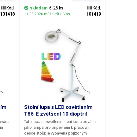
a výška trnu pro zasazení ramene lampy je
 varianty
65 cm od podstavné roviny.Velkoplošná
Kód:
skladem
6-25 ks
Kód:
tšení
kruhová pozorovací čočka je vyrobena ze
101418
101419
11.08.2026 může být u Vás
j zvolit
skla a je k dispozici v několika
25 mm.
provedeních, lišících se optickou
mohutností (dioptriemi). Jednotlivé varianty
čoček mají 3, 5, 8 a 10 dioptrií. Zvětšení
lupy je pochopitelně fixní a musíte jej zvolit
při objednávce. Průměr čočky je 125 mm.
ním
Stolní lupa s LED osvětlením
T86-E zvětšení 10 dioptrií
pována
Tato lupa s osvětlením není koncipována
ní
jako lampa pro připevnění k pracovní
m
desce stolu; je vybavena pojízdným