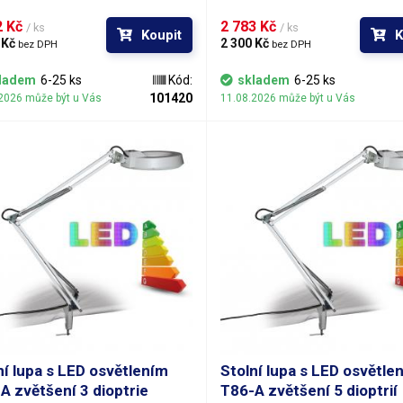
avcem se čtyřmi kolečky a bude vám
podstavcem se čtyřmi kolečky a b
ozici kamkoli s ní dojedete. Rozměry
k dispozici kamkoli s ní dojedete.
 Kč 
2 783 Kč 
/ ks
/ ks
Koupit
K
vného kříže s kolečky činí 55x55 cm
podstavného kříže s kolečky činí 
 Kč 
2 300 Kč 
bez DPH
bez DPH
a trnu pro zasazení ramene lampy je
a výška trnu pro zasazení ramene l
od podstavné roviny.Velkoplošná
65 cm od podstavné roviny.Velkop
ladem
6-25 ks
Kód:
skladem
6-25 ks
á pozorovací čočka je vyrobena ze
kruhová pozorovací čočka je vyrob
101420
2026 může být u Vás
11.08.2026 může být u Vás
 je k dispozici v několika
skla a je k dispozici v několika
eních, lišících se optickou
provedeních, lišících se optickou
ostí (dioptriemi). Jednotlivé varianty
mohutností (dioptriemi). Jednotlivé
ají 3, 5, 8 a 10 dioptrií. Zvětšení
čoček mají 3, 5, 8 a 10 dioptrií. Zvě
 pochopitelně fixní a musíte jej zvolit
lupy je pochopitelně fixní a musíte je
jednávce. Průměr čočky je 125 mm.
při objednávce. Průměr čočky je 1
ní lupa s LED osvětlením
Stolní lupa s LED osvětle
A zvětšení 3 dioptrie
T86-A zvětšení 5 dioptrií