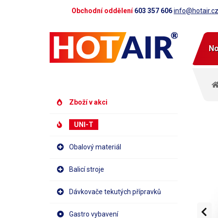
Obchodní oddělení
603 357 606
info@hotair.c
No
Zboží v akci
UNI-T
Obalový materiál
Balicí stroje
Dávkovače tekutých přípravků
Gastro vybavení