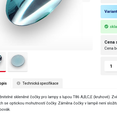
Varian
skl
Cena 
Cena b
opis
 Technická specifikace
nitelné skleněné čočky pro lampy s lupou T86 A,B,C,E (kruhové). Zvět
cích se optickou mohutností čočky. Záměna čočky v lampě není složitá
bovák.