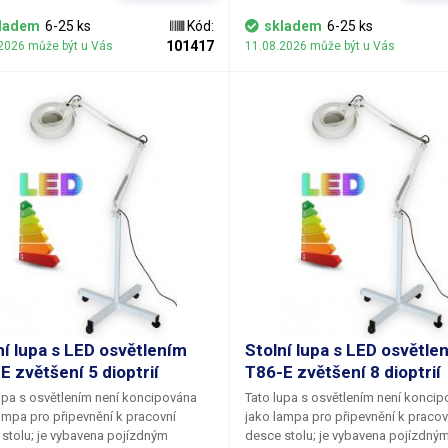
eních, lišících se optickou
provedeních, lišících se optickou
ostí (dioptriemi). Jednotlivé varianty
mohutností (dioptriemi). Jednotlivé
ladem
6-25 ks
Kód:
skladem
6-25 ks
ají 3, 5, 8 a 10 dioptrií. Zvětšení
čoček mají 3, 5, 8 a 10 dioptrií. Zvě
101417
2026 může být u Vás
11.08.2026 může být u Vás
 pochopitelně fixní a musíte jej zvolit
lupy je pochopitelně fixní a musíte je
jednávce. Průměr čočky je 125 mm.
při objednávce. Průměr čočky je 1
ní lupa s LED osvětlením
Stolní lupa s LED osvětle
E zvětšení 5 dioptrií
T86-E zvětšení 8 dioptrií
upa s osvětlením není koncipována
Tato lupa s osvětlením není konci
ampa pro připevnění k pracovní
jako lampa pro připevnění k pracov
stolu; je vybavena pojízdným
desce stolu; je vybavena pojízdný