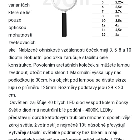
variantách,
které se liší
pouze
optickou
mohutností
zvětšovacích
skel. Nabízené ohniskové vzdálenosti čoček mají 3, 5, 8 a 10
dioptrií. Robustní podložka zaručuje stabilitu celé
konstrukce. Povolením aretačních koleček si můžete lampu
zvednout, otočit nebo sklonit. Maximální výška lupy nad
podložkou je 30cm. Na objekt pod lampou se díváte skrze
lupu o průměru 125mm. Rozměry podstavy jsou 29 × 20
cm.
Osvětlení zajišťuje 40 bílých LED diod vespod kolem čočky.
Světlo diod má neutrální bílé podání - 4000K. LEDky
představují oproti katodovým trubicím mnohem spolehlivější
zdroj světla; životností je nejméně 10ti násobně převyšují.
Vytvářejí stabilní světelné podmínky bez blikání a mají