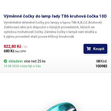
Výměnné čočky do lamp řady T86 kruhová čočka 10D
Vyměnitelné skleněné čočky pro lampy s lupou T86 A,B,C,E (kruhové).
Zvětšovací sklo je k dispozici v různých provedeních, lišících se
optickou mohutností čočky. Záměna čočky v lampě není složitá a
k jejímu provedení stačí pouze křížový šroubovák.
822,80 Kč 
/ ks
Koupit
680 Kč 
bez DPH
skladem
více než 25 ks
Kód:
100983
10.08.2026 může být u Vás