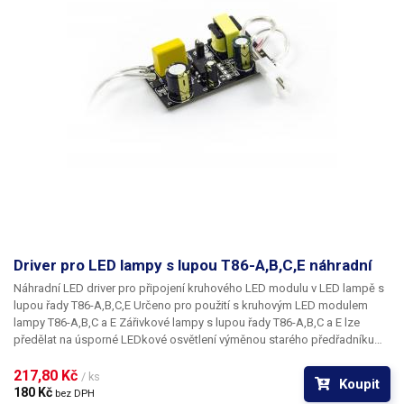
Driver pro LED lampy s lupou T86-A,B,C,E náhradní
Náhradní LED driver pro připojení kruhového LED modulu v LED lampě s
lupou řady T86-A,B,C,E Určeno pro použití s
kruhovým LED modulem
lampy T86-A,B,C a E
Zářivkové lampy s lupou řady T86-A,B,C a E lze
předělat na úsporné LEDkové osvětlení výměnou starého předřadníku
pro fluorescenční trubici za LED driver pro LED osvětlení a výměnou
zářivky za kruhový LED modul.
217,80 Kč 
/ ks
Koupit
180 Kč 
bez DPH