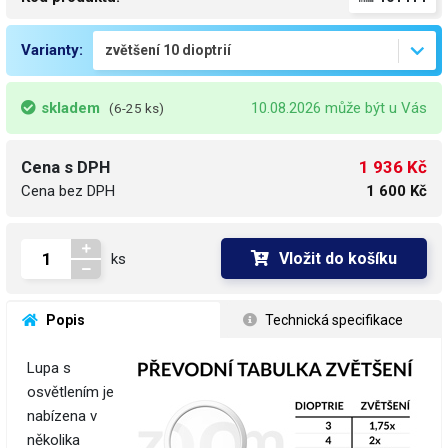
Varianty:
skladem
10.08.2026 může být u Vás
(6-25 ks)
1 936 Kč
Cena s DPH
Cena bez DPH
1 600 Kč
Vložit do košíku
ks
 Popis
 Technická specifikace
Lupa s
osvětlením je
nabízena v
několika