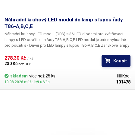
Náhradní kruhový LED modul do lamp s lupou řady
T86-A,B,C,E
Náhradní kruhový LED modul (DPS) s 36 LED diodami pro zvětšovací
lampy s LED osvětlením řady
T86-A,B,C,E
LED modul je určen výhradně
pro použití s - Driver pro LED lampy s lupou T86-A,B,C,E Zářivkové lampy
s lupou řady T86-A,B,C a E lze přestavět na úsporné LEDkové osvětlení
výměnou starého předřadníku pro fluorescenční trubici za LED driver pro
278,30 Kč 
/ ks
Koupit
LED osvětlení a výměnou zářivky za tento kruhový LED modul.
230 Kč 
bez DPH
skladem
více než 25 ks
Kód:
101478
10.08.2026 může být u Vás