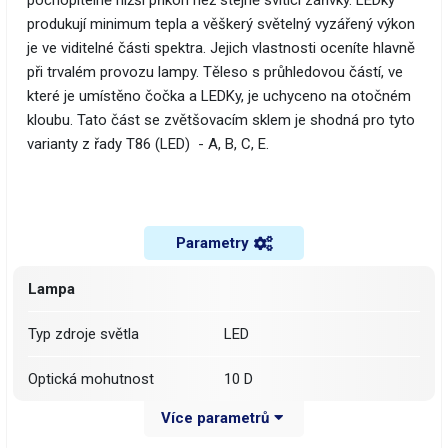
pochopitelně nižší příkon než stejně svítící zářivky. LEDky
produkují minimum tepla a věškerý světelný vyzářený výkon
je ve viditelné části spektra. Jejich vlastnosti oceníte hlavně
při trvalém provozu lampy. Těleso s průhledovou částí, ve
které je umístěno čočka a LEDKy, je uchyceno na otočném
kloubu. Tato část se zvětšovacím sklem je shodná pro tyto
varianty z řady T86 (LED) - A, B, C, E.
Parametry
Lampa
Typ zdroje světla
LED
Optická mohutnost
10 D
Více parametrů
Čočka
kruhová