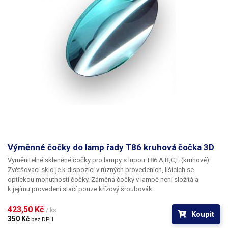
Výměnné čočky do lamp řady T86 kruhová čočka 3D
Vyměnitelné skleněné čočky pro lampy s lupou T86 A,B,C,E (kruhové).
Zvětšovací sklo je k dispozici v různých provedeních, lišících se
optickou mohutností čočky. Záměna čočky v lampě není složitá a
k jejímu provedení stačí pouze křížový šroubovák.
423,50 Kč 
/ ks
Koupit
350 Kč 
bez DPH