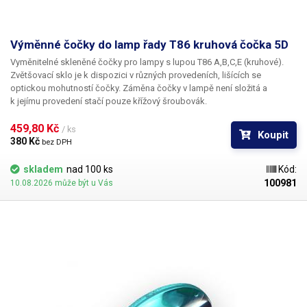
Hmotnost
3.4 kg
Výměnné čočky do lamp řady T86 kruhová čočka 5D
Napájecí napětí
230V/50Hz
Vyměnitelné skleněné čočky pro lampy s lupou T86 A,B,C,E (kruhové).
Zvětšovací sklo je k dispozici v různých provedeních, lišících se
Váha balení [kg]:
2.7 kg
optickou mohutností čočky. Záměna čočky v lampě není složitá a
k jejímu provedení stačí pouze křížový šroubovák.
459,80 Kč 
/ ks
Koupit
380 Kč 
bez DPH
skladem
nad 100 ks
Kód:
100981
10.08.2026 může být u Vás