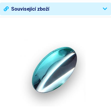
Rozměr čočky
průměr 125 mm
Související zboží
Materiál čočky
sklo
Příkon
8W
Svítidlo
36 x bílá LED
Teplota chromatičnosti
4000 K
Světelný tok
2500 lm
Životnost svítidla
30000 hod.
Vypínač
kolébkový na hlavě lampy
Výška lupy nad podložkou
max. 300 mm
Rozměr podstavy
290 x 200 mm