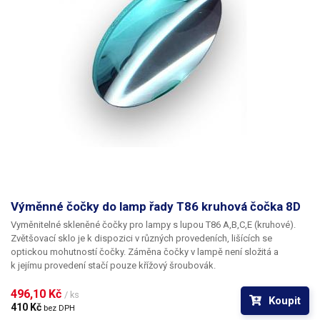
Výměnné čočky do lamp řady T86 kruhová čočka 8D
Vyměnitelné skleněné čočky pro lampy s lupou T86 A,B,C,E (kruhové).
Zvětšovací sklo je k dispozici v různých provedeních, lišících se
optickou mohutností čočky. Záměna čočky v lampě není složitá a
k jejímu provedení stačí pouze křížový šroubovák.
496,10 Kč 
/ ks
Koupit
410 Kč 
bez DPH