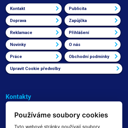
Kontakt
Publicita
Doprava
Zapůjčka
Reklamace
Přihlášení
Novinky
O nás
Práce
Obchodní podmínky
Upravit Cookie předvolby
Kontakty
Obchodní oddělení Reklamace
Používáme soubory cookies
+420 603 357 606 +420 605 234 204
info@hotair.cz
Tyto webové stránky používají soubory